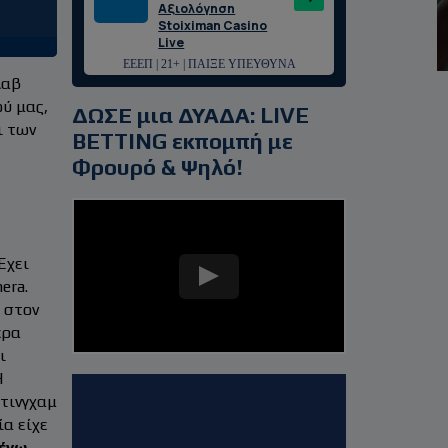
Αξιολόγηση
Stoiximan Casino
Live
ΕΕΕΠ | 21+ | ΠΑΙΞΕ ΥΠΕΥΘΥΝΑ
λαβ
ού μας,
ΔΩΣΕ μια ΔΥΑΔΑ: LIVE
ι των
BETTING εκπομπή με
Φρουρό & Ψηλό!
Έχει
era.
 στον
ερα
ι
Η
ότινγχαμ
ία είχε
ένω