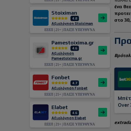
ΕΕΕΠ | 21+ | ΠΑΙΞΕ ΥΠΕΥΘΥΝΑ
ένα θε
Stoiximan
προτειν
4.8
στο 30
Αξιολόγηση Stoiximan
ΕΕΕΠ | 21+ | ΠΑΙΞΕ ΥΠΕΥΘΥΝΑ
Προ
Pamestoixima.gr
4.6
Αξιολόγηση
Βρότσλ
Pamestoixima.gr
ΕΕΕΠ | 21+ | ΠΑΙΞΕ ΥΠΕΥΘΥΝΑ
Fonbet
4.7
Αξιολόγηση Fonbet
ΕΕΕΠ | 21+ | ΠΑΙΞΕ ΥΠΕΥΘΥΝΑ
Μπέτι
Over 
Εlabet
4.6
Αξιολόγηση Εlabet
extrada
ΕΕΕΠ | 21+ | ΠΑΙΞΕ ΥΠΕΥΘΥΝΑ