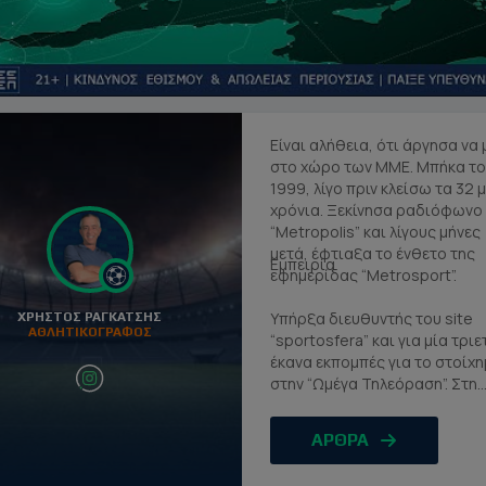
Είναι αλήθεια, ότι άργησα να
στο χώρο των ΜΜΕ. Μπήκα το
1999, λίγο πριν κλείσω τα 32 
χρόνια. Ξεκίνησα ραδιόφωνο
“Metropolis” και λίγους μήνες
μετά, έφτιαξα το ένθετο της
Εμπειρία
εφημερίδας “Metrosport”.
Υπήρξα διευθυντής του site
ΧΡΉΣΤΟΣ ΡΑΓΚΆΤΣΗΣ
ΑΘΛΗΤΙΚΟΓΡΑΦΟΣ
“sportosfera” και για μία τριε
έκανα εκπομπές για το στοίχ
instagram social link
στην “Ωμέγα Τηλεόραση”. Στη
συνέχεια, δούλεψα στην
“Ελευθεροτυπία”, στο “12Χ”, σ
ΑΡΘΡΑ
ραδιοφωνικούς σταθμούς, “
Ήλιος των Σπορ”, “Libero 107,4