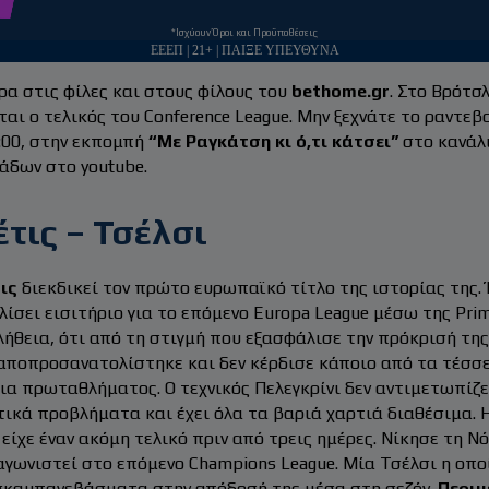
*Ισχύουν Όροι και Προϋποθέσεις
ΕΕΕΠ | 21+ | ΠΑΙΞΕ ΥΠΕΥΘΥΝΑ
α στις φίλες και στους φίλους του
bethome.gr
. Στο Βρότσ
ται ο τελικός του Conference League. Μην ξεχνάτε το ραντεβ
:00, στην εκπομπή
“Με Ραγκάτση κι ό,τι κάτσει”
στο κανάλ
άδων στο youtube.
τις – Τσέλσι
ις
διεκδικεί τον πρώτο ευρωπαϊκό τίτλο της ιστορίας της. 
ίσει εισιτήριο για το επόμενο Europa League μέσω της Prim
λήθεια, ότι από τη στιγμή που εξασφάλισε την πρόκρισή της
 αποπροσανατολίστηκε και δεν κέρδισε κάποιο από τα τέσσ
ια πρωταθλήματος. Ο τεχνικός Πελεγκρίνι δεν αντιμετωπίζε
ικά προβλήματα και έχει όλα τα βαριά χαρτιά διαθέσιμα. 
είχε έναν ακόμη τελικό πριν από τρεις ημέρες. Νίκησε τη Ν
αγωνιστεί στο επόμενο Champions League. Μία Τσέλσι η οπο
σκαμπανεβάσματα στην απόδοσή της μέσα στη σεζόν.
Περιμ