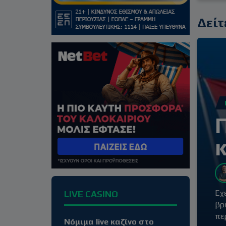
Δείτ
Έχ
LIVE CASINO
βρ
πε
Νόμιμα live καζίνο στο