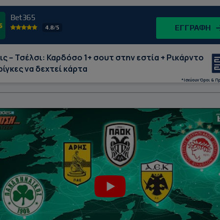
Bet365
ΕΓΓΡΑΦΗ
4.8/5
ς – Τσέλσι: Καρδόσο 1+ σουτ στην εστία + Ρικάρντο
ίγκες να δεχτεί κάρτα
*Ισχύουν Όροι & Π