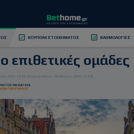
ΤΟΣ
ΚΟΥΠΟΝΙ ΣΤΟΙΧΗΜΑΤΟΣ
ΒΑΘΜΟΛΟΓΙΕΣ
ο επιθετικές ομάδες
ου, 2025 13:59 (Ενημερώθηκε: 28 Μαΐου, 2025 13:59)
ΡΉΣΤΟΣ ΡΑΓΚΆΤΣΗΣ
ΑΘΛΗΤΙΚΟΓΡΑΦΟΣ