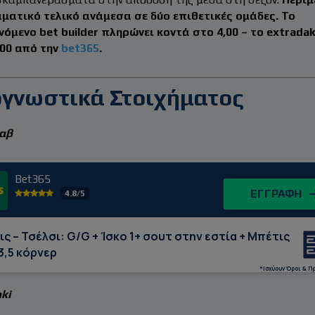
αματικό τελικό ανάμεσα σε δύο επιθετικές ομάδες. Το
όμενο bet builder πληρώνει κοντά στο 4,00 – το extradak
,00 από την
bet365
.
γνωστικά Στοιχήματος
αβ
Bet365
ΕΓΓΡΑΦΗ
4.8/5
ς – Τσέλσι: G/G + Ίσκο 1+ σουτ στην εστία + Μπέτις
3,5 κόρνερ
*Ισχύουν Όροι & Π
ki