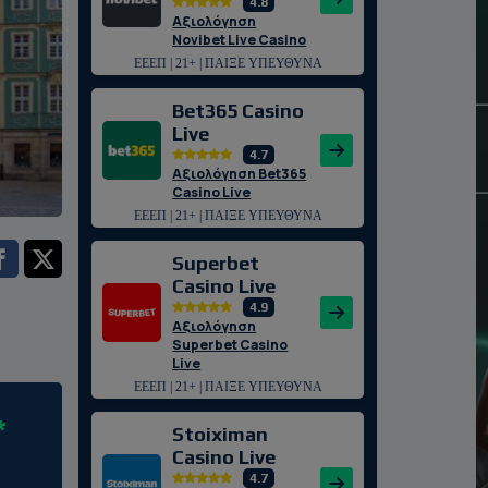
4.8
Αξιολόγηση
Novibet Live Casino
ΕΕΕΠ | 21+ | ΠΑΙΞΕ ΥΠΕΥΘΥΝΑ
Bet365 Casino
Live
4.7
Αξιολόγηση Bet365
Casino Live
ΕΕΕΠ | 21+ | ΠΑΙΞΕ ΥΠΕΥΘΥΝΑ
Superbet
Facebook share link
Twitter share link
Casino Live
4.9
Αξιολόγηση
Superbet Casino
Live
ΕΕΕΠ | 21+ | ΠΑΙΞΕ ΥΠΕΥΘΥΝΑ
*
Stoiximan
Casino Live
4.7