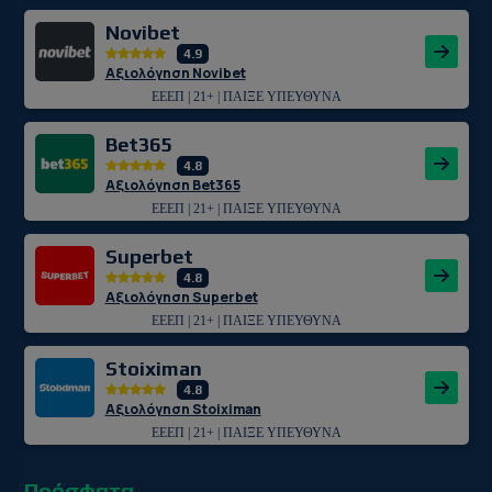
Novibet
4.9
Αξιολόγηση Novibet
ΕΕΕΠ | 21+ | ΠΑΙΞΕ ΥΠΕΥΘΥΝΑ
Bet365
4.8
Αξιολόγηση Bet365
ΕΕΕΠ | 21+ | ΠΑΙΞΕ ΥΠΕΥΘΥΝΑ
Superbet
4.8
Αξιολόγηση Superbet
ΕΕΕΠ | 21+ | ΠΑΙΞΕ ΥΠΕΥΘΥΝΑ
Stoiximan
4.8
Αξιολόγηση Stoiximan
ΕΕΕΠ | 21+ | ΠΑΙΞΕ ΥΠΕΥΘΥΝΑ
Πρόσφατα