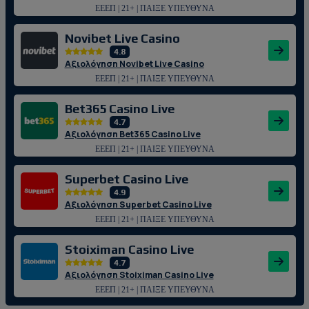
ΕΕΕΠ | 21+ | ΠΑΙΞΕ ΥΠΕΥΘΥΝΑ
Novibet Live Casino
4.8
Αξιολόγηση Novibet Live Casino
ΕΕΕΠ | 21+ | ΠΑΙΞΕ ΥΠΕΥΘΥΝΑ
Bet365 Casino Live
4.7
Αξιολόγηση Bet365 Casino Live
ΕΕΕΠ | 21+ | ΠΑΙΞΕ ΥΠΕΥΘΥΝΑ
Superbet Casino Live
4.9
Αξιολόγηση Superbet Casino Live
ΕΕΕΠ | 21+ | ΠΑΙΞΕ ΥΠΕΥΘΥΝΑ
Stoiximan Casino Live
4.7
Αξιολόγηση Stoiximan Casino Live
ΕΕΕΠ | 21+ | ΠΑΙΞΕ ΥΠΕΥΘΥΝΑ