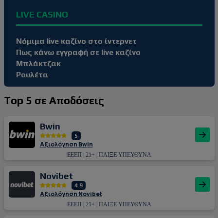
LIVE CASINO
Νόμιμα live καζίνο στο ίντερνετ
Πως κάνω εγγραφή σε live καζίνο
Μπλάκτζακ
Ρουλέτα
Top 5 σε Αποδόσεις
Bwin
5
Αξιολόγηση Bwin
ΕΕΕΠ | 21+ | ΠΑΙΞΕ ΥΠΕΥΘΥΝΑ
Novibet
4.9
Αξιολόγηση Novibet
ΕΕΕΠ | 21+ | ΠΑΙΞΕ ΥΠΕΥΘΥΝΑ