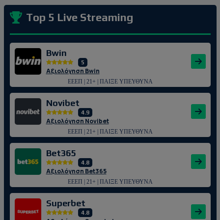
Top 5 Live Streaming
Bwin
5
Αξιολόγηση Bwin
ΕΕΕΠ | 21+ | ΠΑΙΞΕ ΥΠΕΥΘΥΝΑ
Novibet
4.9
Αξιολόγηση Novibet
ΕΕΕΠ | 21+ | ΠΑΙΞΕ ΥΠΕΥΘΥΝΑ
Bet365
4.8
Αξιολόγηση Bet365
ΕΕΕΠ | 21+ | ΠΑΙΞΕ ΥΠΕΥΘΥΝΑ
Superbet
4.8