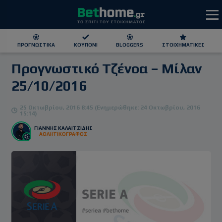
ΠΡΟΓΝΩΣΤΙΚΆ
ΚΟΥΠΌΝΙ
BLOGGERS
ΣΤΟΙΧΗΜΑΤΙΚΕΣ
Προγνωστικό Τζένοα – Μίλαν
ΕΕΕΠ | 21+ | ΠΑΙΞΕ ΥΠΕΥΘΥΝΑ
25/10/2016
25 Οκτωβρίου, 2016 8:45 (Ενημερώθηκε: 24 Οκτωβρίου, 2016
15:14)
ΓΙΑΝΝΗΣ ΚΑΛΑΪΤΖΙΔΗΣ
ΑΘΛΗΤΙΚΟΓΡΑΦΟΣ