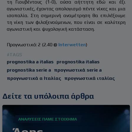
τη Γιουβέντους (1-0), ούσα αήττητη εδώ και έξι
αγωνιστικές, έχοντας απολογισμό πέντε νίκες και μια
ισοπαλία. Στη σημερινή αναμέτρηση θα επιλέξουμε
τη νίκη των φιλοξενούμενων, που είναι σε καλύτερη
αγωνιστική και ψυχολογική κατάσταση.
Προγνωστικό: 2 (2.40 @
Interwetten
)
#TAGS
prognostika a italias
prognostika italias
prognostika serie a
προγνωστικά serie a
προγνωστικά α Ιταλίας
προγνωστικά ιταλίας
Δείτε τα υπόλοιπα άρθρα
ΑΝΑΛΎΣΕΙΣ ΠΆΜΕ ΣΤΟΊΧΗΜΑ