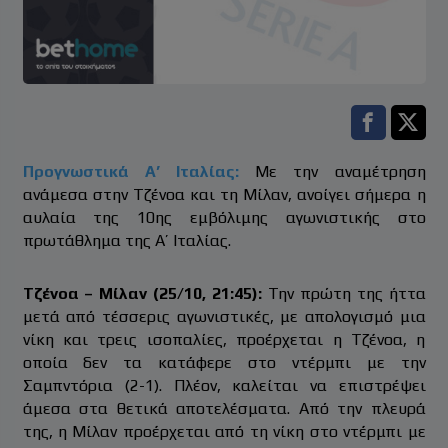
Facebook s
Twitt
Προγνωστικά Α’ Ιταλίας:
Με την αναμέτρηση
ανάμεσα στην Τζένοα και τη Μίλαν, ανοίγει σήμερα η
αυλαία της 10ης εμβόλιμης αγωνιστικής στο
πρωτάθλημα της Α’ Ιταλίας.
Τζένοα – Μίλαν (25/10, 21:45):
Την πρώτη της ήττα
μετά από τέσσερις αγωνιστικές, με απολογισμό μια
νίκη και τρεις ισοπαλίες, προέρχεται η Τζένοα, η
οποία δεν τα κατάφερε στο ντέρμπι με την
Σαμπντόρια (2-1). Πλέον, καλείται να επιστρέψει
άμεσα στα θετικά αποτελέσματα. Από την πλευρά
της, η Μίλαν προέρχεται από τη νίκη στο ντέρμπι με