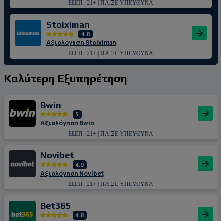
ΕΕΕΠ | 21+ | ΠΑΙΞΕ ΥΠΕΥΘΥΝΑ
Stoiximan
4.8
Αξιολόγηση Stoiximan
ΕΕΕΠ | 21+ | ΠΑΙΞΕ ΥΠΕΥΘΥΝΑ
Καλύτερη Εξυπηρέτηση
Bwin
5
Αξιολόγηση Bwin
ΕΕΕΠ | 21+ | ΠΑΙΞΕ ΥΠΕΥΘΥΝΑ
Novibet
4.9
Αξιολόγηση Novibet
ΕΕΕΠ | 21+ | ΠΑΙΞΕ ΥΠΕΥΘΥΝΑ
Bet365
4.8