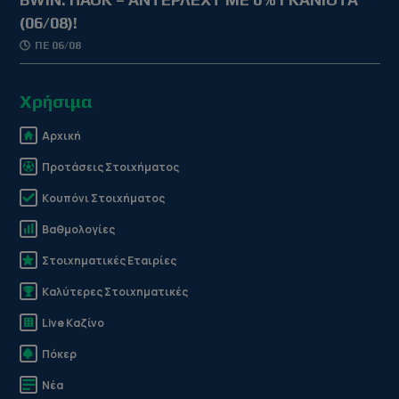
(06/08)!
ΠΕ 06/08
Χρήσιμα
Αρχική
Προτάσεις Στοιχήματος
Κουπόνι Στοιχήματος
Βαθμολογίες
Στοιχηματικές Εταιρίες
Καλύτερες Στοιχηματικές
Live Καζίνο
Πόκερ
Νέα