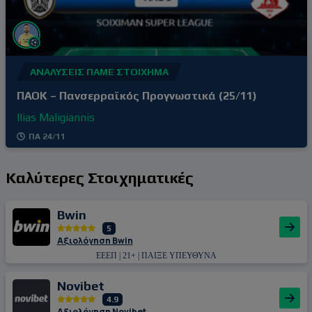
ΑΝΑΛΎΣΕΙΣ ΠΆΜΕ ΣΤΟΊΧΗΜΑ
ΠΑΟΚ – Πανσερραϊκός Προγνωστικά (25/11)
Ilias Maligiannis
ΠΑ 24/11
Καλύτερες Στοιχηματικές
Bwin
5
Αξιολόγηση Bwin
ΕΕΕΠ | 21+ | ΠΑΙΞΕ ΥΠΕΥΘΥΝΑ
Novibet
4.9
Αξιολόγηση Novibet