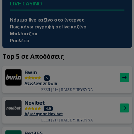
LIVE CASINO
Νόμιμα live καζίνο στο ίντερνετ
Πως κάνω εγγραφή σε live καζίνο
Μπλάκτζακ
Ρουλέτα
Top 5 σε Αποδόσεις
Bwin
5
Αξιολόγηση Bwin
ΕΕΕΠ | 21+ | ΠΑΙΞΕ ΥΠΕΥΘΥΝΑ
Novibet
4.9
Αξιολόγηση Novibet
ΕΕΕΠ | 21+ | ΠΑΙΞΕ ΥΠΕΥΘΥΝΑ
Bet365