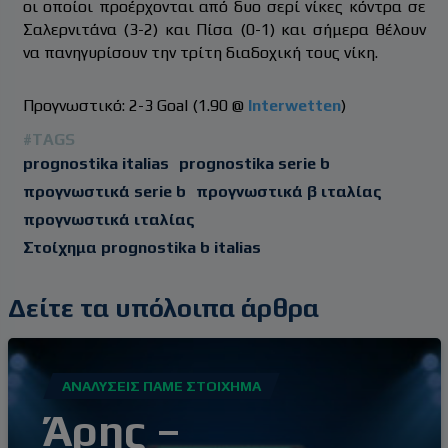
οι οποίοι προέρχονται από δυο σερί νίκες κόντρα σε
Σαλερνιτάνα (3-2) και Πίσα (0-1) και σήμερα θέλουν
να πανηγυρίσουν την τρίτη διαδοχική τους νίκη.
Προγνωστικό: 2-3 Goal (1.90 @
Interwetten
)
#TAGS
prognostika italias
prognostika serie b
προγνωστικά serie b
προγνωστικά β ιταλίας
προγνωστικά ιταλίας
Στοίχημα prognostika b italias
Δείτε τα υπόλοιπα άρθρα
ΑΝΑΛΎΣΕΙΣ ΠΆΜΕ ΣΤΟΊΧΗΜΑ
Άρης –