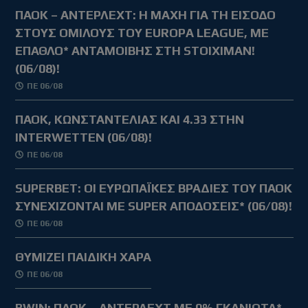
ΠΑΟΚ – ΑΝΤΕΡΛΕΧΤ: Η ΜΑΧΗ ΓΙΑ ΤΗ ΕΙΣΟΔΟ
ΣΤΟΥΣ ΟΜΙΛΟΥΣ ΤΟΥ EUROPA LEAGUE, ΜΕ
ΕΠΑΘΛΟ* ΑΝΤΑΜΟΙΒΗΣ ΣΤΗ STOIXIMAN!
(06/08)!
ΠΕ 06/08
ΠΑΟΚ, ΚΩΝΣΤΑΝΤΕΛΙΑΣ ΚΑΙ 4.33 ΣΤΗΝ
INTERWETTEN (06/08)!
ΠΕ 06/08
SUPERBET: ΟΙ ΕΥΡΩΠΑΪΚΕΣ ΒΡΑΔΙΕΣ ΤΟΥ ΠΑΟΚ
ΣΥΝΕΧΙΖΟΝΤΑΙ ΜΕ SUPER ΑΠΟΔΟΣΕΙΣ* (06/08)!
ΠΕ 06/08
ΘΥΜΙΖΕΙ ΠΑΙΔΙΚΗ ΧΑΡΑ
ΠΕ 06/08
BWIN: ΠΑΟΚ – ΑΝΤΕΡΛΕΧΤ ΜΕ 0% ΓΚΑΝΙΟΤΑ*