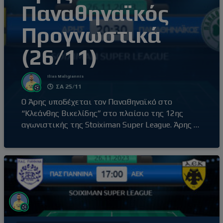
Παναθηναϊκός
Προγνωστικά
(26/11)
Ilias Maligiannis
ΣΑ 25/11
Ο Άρης υποδέχεται τον Παναθηναϊκό στο
“Κλεάνθης Βικελίδης” στο πλαίσιο της 12ης
αγωνιστικής της Stoiximan Super League. Άρης –
Παναθηναϊκός (20:30) Ο Άρης έβγαλε αντίδραση
με τη νίκη επί του Βόλου εκτός έδρας, με σκορ
0-2, αφήνοντας πίσω του την απρόσμενη ήττα
στο γήπεδό του από τον Ατρόμητο (1-3) δύο
αγωνιστικές πριν. Τρίτη νίκη στα