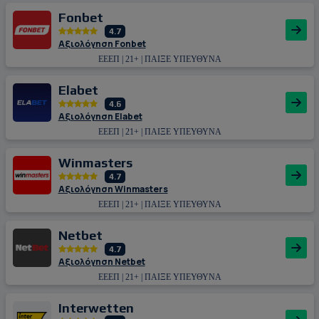
Fonbet
4.7
Αξιολόγηση Fonbet
ΕΕΕΠ | 21+ | ΠΑΙΞΕ ΥΠΕΥΘΥΝΑ
Εlabet
4.6
Αξιολόγηση Εlabet
ΕΕΕΠ | 21+ | ΠΑΙΞΕ ΥΠΕΥΘΥΝΑ
Winmasters
4.7
Αξιολόγηση Winmasters
ΕΕΕΠ | 21+ | ΠΑΙΞΕ ΥΠΕΥΘΥΝΑ
Netbet
4.7
Αξιολόγηση Netbet
ΕΕΕΠ | 21+ | ΠΑΙΞΕ ΥΠΕΥΘΥΝΑ
Interwetten