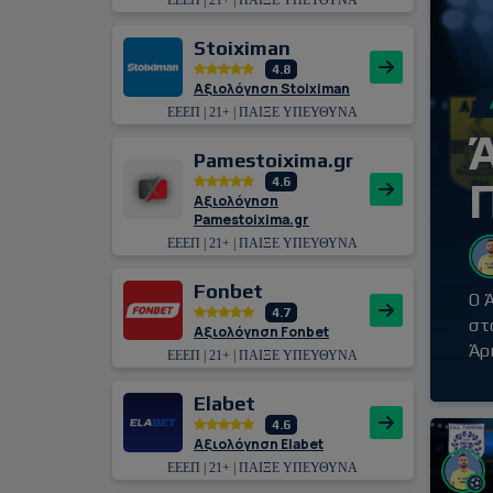
ΕΕΕΠ | 21+ | ΠΑΙΞΕ ΥΠΕΥΘΥΝΑ
Stoiximan
4.8
Αξιολόγηση Stoiximan
ΕΕΕΠ | 21+ | ΠΑΙΞΕ ΥΠΕΥΘΥΝΑ
Pamestoixima.gr
4.6
Αξιολόγηση
Pamestoixima.gr
ΕΕΕΠ | 21+ | ΠΑΙΞΕ ΥΠΕΥΘΥΝΑ
Fonbet
Ο 
4.7
στ
Αξιολόγηση Fonbet
Άρ
ΕΕΕΠ | 21+ | ΠΑΙΞΕ ΥΠΕΥΘΥΝΑ
επ
απ
Εlabet
αγ
4.6
Αξιολόγηση Εlabet
ΕΕΕΠ | 21+ | ΠΑΙΞΕ ΥΠΕΥΘΥΝΑ