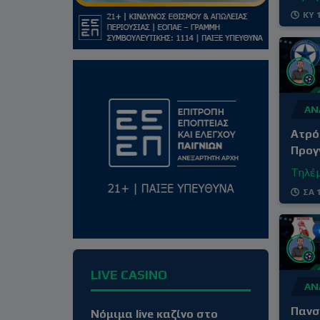
ΚΥ 
ΑΝ
Ατρό
Προγ
Τηλέ
ΣΑ 
LIVE CASINO
ΑΝ
Πανσ
Νόμιμα live καζίνο στο