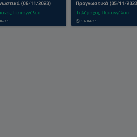
νωστικά (06/11/2023)
Προγνωστικά (05/11/2023
μαχος Παπαγγέλου
Τηλέμαχος Παπαγγέλου
06/11
ΣΑ 04/11