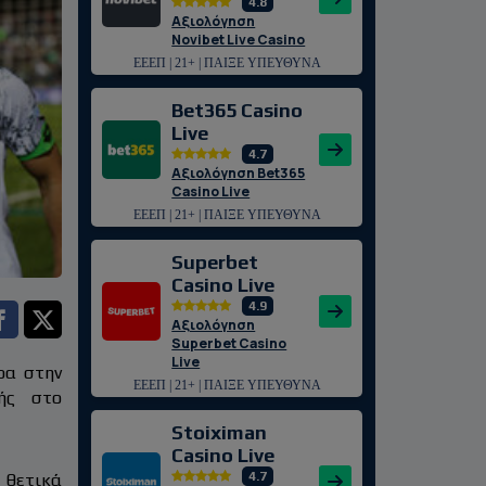
4.8
Αξιολόγηση
Novibet Live Casino
ΕΕΕΠ | 21+ | ΠΑΙΞΕ ΥΠΕΥΘΥΝΑ
Bet365 Casino
Live
4.7
Αξιολόγηση Bet365
Casino Live
ΕΕΕΠ | 21+ | ΠΑΙΞΕ ΥΠΕΥΘΥΝΑ
Superbet
Casino Live
4.9
Αξιολόγηση
Facebook share link
Twitter share link
Superbet Casino
Live
ρα στην
ΕΕΕΠ | 21+ | ΠΑΙΞΕ ΥΠΕΥΘΥΝΑ
κής στο
Stoiximan
Casino Live
4.7
θετικά