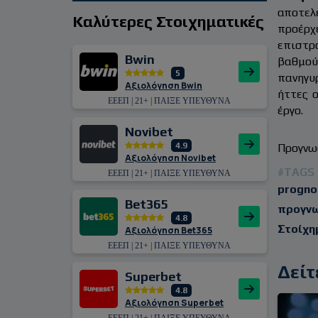
αποτελ
Καλύτερες Στοιχηματικές
προέρχε
επιστρ
Bwin
βαθμού
5
πανηγυ
Αξιολόγηση Bwin
ήττες 
ΕΕΕΠ | 21+ | ΠΑΙΞΕ ΥΠΕΥΘΥΝΑ
έργο.
Novibet
4.9
Προγνωσ
Αξιολόγηση Novibet
#TAGS
ΕΕΕΠ | 21+ | ΠΑΙΞΕ ΥΠΕΥΘΥΝΑ
prognos
Bet365
προγνω
4.8
Στοίχημ
Αξιολόγηση Bet365
ΕΕΕΠ | 21+ | ΠΑΙΞΕ ΥΠΕΥΘΥΝΑ
Δείτ
Superbet
4.8
Αξιολόγηση Superbet