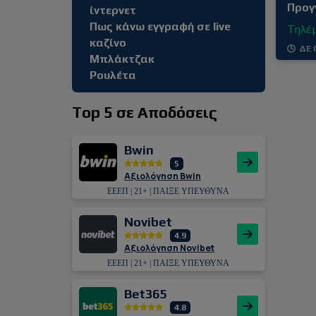
Προγ
ίντερνετ
Πως κάνω εγγραφή σε live
Τηλέ
καζίνο
ΔΕ 
Μπλάκτζακ
Ρουλέτα
Top 5 σε Αποδόσεις
Bwin
5
Αξιολόγηση Bwin
ΕΕΕΠ | 21+ | ΠΑΙΞΕ ΥΠΕΥΘΥΝΑ
Novibet
4.9
Αξιολόγηση Novibet
ΕΕΕΠ | 21+ | ΠΑΙΞΕ ΥΠΕΥΘΥΝΑ
Bet365
4.8