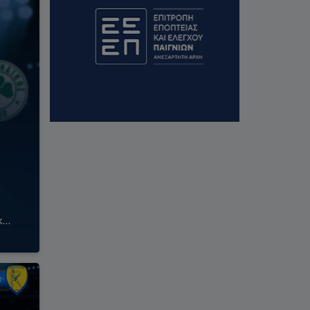
κη
την