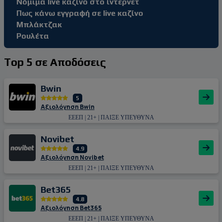
Νόμιμα live καζίνο στο ίντερνετ
Πως κάνω εγγραφή σε live καζίνο
Μπλάκτζακ
Ρουλέτα
Top 5 σε Αποδόσεις
Bwin
5
Αξιολόγηση Bwin
ΕΕΕΠ | 21+ | ΠΑΙΞΕ ΥΠΕΥΘΥΝΑ
Novibet
4.9
Αξιολόγηση Novibet
ΕΕΕΠ | 21+ | ΠΑΙΞΕ ΥΠΕΥΘΥΝΑ
Bet365
4.8
Αξιολόγηση Bet365
ΕΕΕΠ | 21+ | ΠΑΙΞΕ ΥΠΕΥΘΥΝΑ