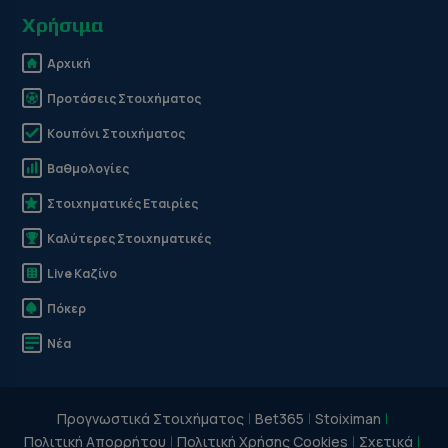
Χρήσιμα
Αρχική
Προτάσεις Στοιχήματος
Κουπόνι Στοιχήματος
Βαθμολογίες
Στοιχηματικές Εταιρίες
Καλύτερες Στοιχηματικές
Live Καζίνο
Πόκερ
Νέα
Προγνωστικά Στοιχήματος
Bet365
Stoiximan
Πολιτική Απορρήτου
Πολιτική Χρήσης Cookies
Σχετικά