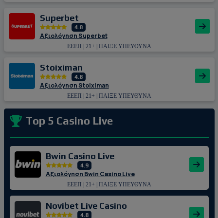
Superbet
4.8
Αξιολόγηση Superbet
ΕΕΕΠ | 21+ | ΠΑΙΞΕ ΥΠΕΥΘΥΝΑ
Stoiximan
4.8
Αξιολόγηση Stoiximan
ΕΕΕΠ | 21+ | ΠΑΙΞΕ ΥΠΕΥΘΥΝΑ
Top 5 Casino Live
Bwin Casino Live
4.9
Αξιολόγηση Bwin Casino Live
ΕΕΕΠ | 21+ | ΠΑΙΞΕ ΥΠΕΥΘΥΝΑ
Novibet Live Casino
4.8