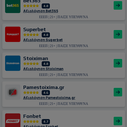
Bet365
4.8
Αξιολόγηση Bet365
ΕΕΕΠ | 21+ | ΠΑΙΞΕ ΥΠΕΥΘΥΝΑ
Superbet
4.8
Αξιολόγηση Superbet
ΕΕΕΠ | 21+ | ΠΑΙΞΕ ΥΠΕΥΘΥΝΑ
Stoiximan
4.8
Αξιολόγηση Stoiximan
ΕΕΕΠ | 21+ | ΠΑΙΞΕ ΥΠΕΥΘΥΝΑ
Pamestoixima.gr
4.6
Αξιολόγηση Pamestoixima.gr
ΕΕΕΠ | 21+ | ΠΑΙΞΕ ΥΠΕΥΘΥΝΑ
Fonbet
4.7
Αξιολόγηση Fonbet