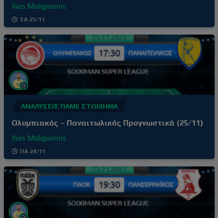
Ilias Maligiannis
ΣΑ 25/11
ΑΝΑΛΎΣΕΙΣ ΠΆΜΕ ΣΤΟΊΧΗΜΑ
Ολυμπιακός – Παναιτωλικός Προγνωστικά (25/11)
Ilias Maligiannis
ΠΑ 24/11