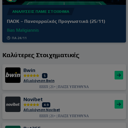
ΑΝΑΛΎΣΕΙΣ ΠΆΜΕ ΣΤΟΊΧΗΜΑ
ΠΑΟΚ – Πανσερραϊκός Προγνωστικά (25/11)
Ilias Maligiannis
ΠΑ 24/11
Καλύτερες Στοιχηματικές
Bwin
5
Αξιολόγηση Bwin
ΕΕΕΠ | 21+ | ΠΑΙΞΕ ΥΠΕΥΘΥΝΑ
Novibet
4.9
Αξιολόγηση Novibet
ΕΕΕΠ | 21+ | ΠΑΙΞΕ ΥΠΕΥΘΥΝΑ