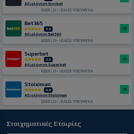
Αξιολόγηση Novibet
ΕΕΕΠ | 21+ | ΠΑΙΞΕ ΥΠΕΥΘΥΝΑ
Bet365
4.8
Αξιολόγηση Bet365
ΕΕΕΠ | 21+ | ΠΑΙΞΕ ΥΠΕΥΘΥΝΑ
Superbet
4.8
Αξιολόγηση Superbet
ΕΕΕΠ | 21+ | ΠΑΙΞΕ ΥΠΕΥΘΥΝΑ
Stoiximan
4.8
Αξιολόγηση Stoiximan
ΕΕΕΠ | 21+ | ΠΑΙΞΕ ΥΠΕΥΘΥΝΑ
Στοιχηματικές Εταιρίες