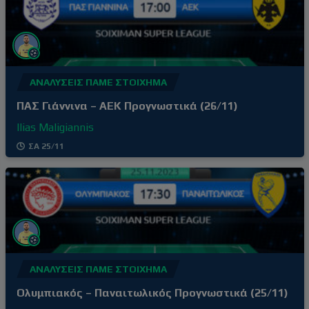
στο γήπεδό του από τον Ατρόμητο (1-3) δύο
αγωνιστικές πριν. Τρίτη νίκη στα
ΑΝΑΛΎΣΕΙΣ ΠΆΜΕ ΣΤΟΊΧΗΜΑ
ΠΑΣ Γιάννινα – ΑΕΚ Προγνωστικά (26/11)
Ilias Maligiannis
ΣΑ 25/11
ΑΝΑΛΎΣΕΙΣ ΠΆΜΕ ΣΤΟΊΧΗΜΑ
Ολυμπιακός – Παναιτωλικός Προγνωστικά (25/11)