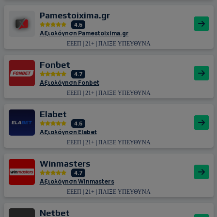
Pamestoixima.gr
4.6
Αξιολόγηση Pamestoixima.gr
ΕΕΕΠ | 21+ | ΠΑΙΞΕ ΥΠΕΥΘΥΝΑ
Fonbet
4.7
Αξιολόγηση Fonbet
ΕΕΕΠ | 21+ | ΠΑΙΞΕ ΥΠΕΥΘΥΝΑ
Εlabet
4.6
Αξιολόγηση Εlabet
ΕΕΕΠ | 21+ | ΠΑΙΞΕ ΥΠΕΥΘΥΝΑ
Winmasters
4.7
Αξιολόγηση Winmasters
ΕΕΕΠ | 21+ | ΠΑΙΞΕ ΥΠΕΥΘΥΝΑ
Netbet