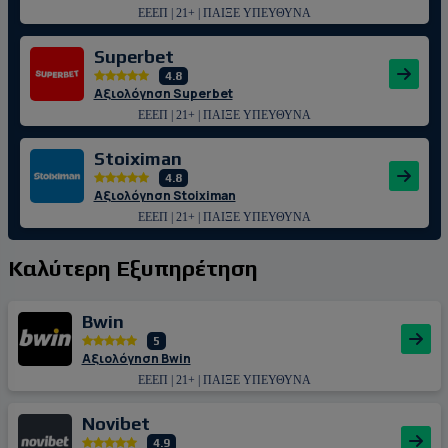
ΕΕΕΠ | 21+ | ΠΑΙΞΕ ΥΠΕΥΘΥΝΑ
Superbet
4.8
Αξιολόγηση Superbet
ΕΕΕΠ | 21+ | ΠΑΙΞΕ ΥΠΕΥΘΥΝΑ
Stoiximan
4.8
Αξιολόγηση Stoiximan
ΕΕΕΠ | 21+ | ΠΑΙΞΕ ΥΠΕΥΘΥΝΑ
Καλύτερη Εξυπηρέτηση
Bwin
5
Αξιολόγηση Bwin
ΕΕΕΠ | 21+ | ΠΑΙΞΕ ΥΠΕΥΘΥΝΑ
Novibet
4.9