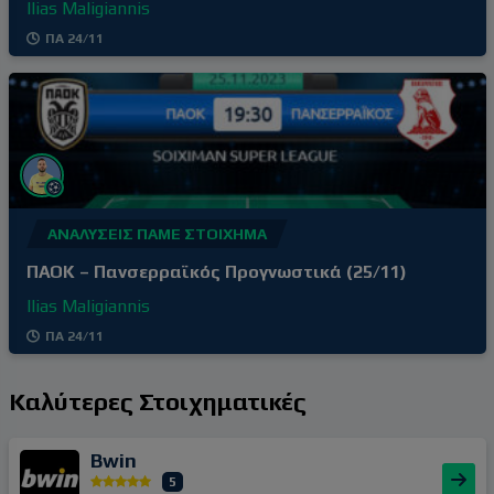
Ilias Maligiannis
ΠΑ 24/11
ΑΝΑΛΎΣΕΙΣ ΠΆΜΕ ΣΤΟΊΧΗΜΑ
ΠΑΟΚ – Πανσερραϊκός Προγνωστικά (25/11)
Ilias Maligiannis
ΠΑ 24/11
Καλύτερες Στοιχηματικές
Bwin
5