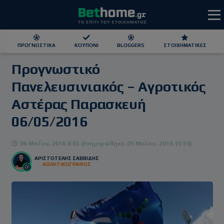
ΠΡΟΓΝΩΣΤΙΚΆ
ΚΟΥΠΌΝΙ
BLOGGERS
ΣΤΟΙΧΗΜΑΤΙΚΕΣ
Προγνωστικό
ΕΕΕΠ | 21+ | ΠΑΙΞΕ ΥΠΕΥΘΥΝΑ
Πανελευσινιακός – Αγροτικός
Αστέρας Παρασκευή
06/05/2016
06 Μαΐου, 2016 8:05 (Ενημερώθηκε: 05 Μαΐου, 2016 15:59)
ΑΡΙΣΤΟΤΕΛΗΣ ΣΑΒΒΙΔΗΣ
ΑΘΛΗΤΙΚΟΓΡΑΦΟΣ