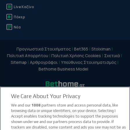
Live Καζίνο
Πόκερ
Νέα
Προγνωστικά Στοιχήματος
Bet365
Stoiximan
Πολιτική Απορρήτου
Πολιτική Χρήσης Cookies
Σχετικά
Sitemap
Αρθρογράφοι
Υπεύθυνος Στοιχηματισμός
Bethome Business Model
We Care About Your Privacy
facebook social link
instagram social link
youtube social link
tiktok social link
twitter social link
discord social link
We and our
1008
partners store and access personal data, like
browsing data or unique identifiers, on your device. Selecting I
Accept enables tracking technologies to support the purposes
21+
shown under we and our partners process data to provide. If
trackers are disabled, some content and ads you see may not be as