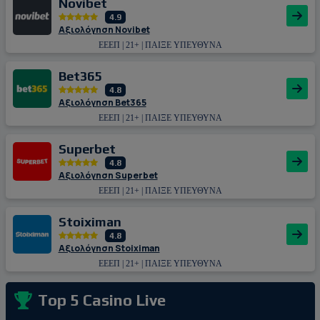
Novibet
4.9
Αξιολόγηση Novibet
ΕΕΕΠ | 21+ | ΠΑΙΞΕ ΥΠΕΥΘΥΝΑ
Bet365
4.8
Αξιολόγηση Bet365
ΕΕΕΠ | 21+ | ΠΑΙΞΕ ΥΠΕΥΘΥΝΑ
Superbet
4.8
Αξιολόγηση Superbet
ΕΕΕΠ | 21+ | ΠΑΙΞΕ ΥΠΕΥΘΥΝΑ
Stoiximan
4.8
Αξιολόγηση Stoiximan
ΕΕΕΠ | 21+ | ΠΑΙΞΕ ΥΠΕΥΘΥΝΑ
Top 5 Casino Live