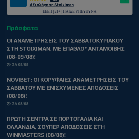
Αξιολόγηση Stoiximan
ΕΕΕΠ | 21+ | ΠΑΙΞΕ ΥΠΕΥΘΥΝΑ
Πρόσφατα
ΟΙ ΑΝΑΜΕΤΡΗΣΕΙΣ ΤΟΥ ΣΑΒΒΑΤΟΚΥΡΙΑΚΟΥ
ΣΤΗ STOIXIMAN, ΜΕ ΕΠΑΘΛΟ* ΑΝΤΑΜΟΙΒΗΣ
(08-09/08)!
ΣΑ 08/08
NOVIBET: OΙ ΚΟΡΥΦΑΙΕΣ ΑΝΑΜΕΤΡΗΣΕΙΣ ΤΟΥ
ΣΑΒΒΑΤΟΥ ΜΕ ΕΝΙΣΧΥΜΕΝΕΣ ΑΠΟΔΟΣΕΙΣ
(08/08)!
ΣΑ 08/08
ΠΡΩΤΗ ΣΕΝΤΡΑ ΣΕ ΠΟΡΤΟΓΑΛΙΑ ΚΑΙ
ΟΛΛΑΝΔΙΑ, ΣΟΥΠΕΡ ΑΠΟΔΟΣΕΙΣ ΣΤΗ
WINMASTERS (08/08)!