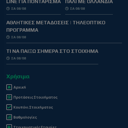
LINE ΓΙΑ ΠΟΝΤΑΡΙΣΜΑ
ΠΑΛΙ ΜΕ ΟΛΛΑΝΔΙΑ
ΣΑ 08/08
ΣΑ 08/08
ΑΘΛΗΤΙΚΕΣ ΜΕΤΑΔΟΣΕΙΣ | ΤΗΛΕΟΠΤΙΚΟ
ΠΡΟΓΡΑΜΜΑ
ΣΑ 08/08
TΙ ΝΑ ΠΑΙΞΩ ΣΗΜΕΡΑ ΣΤΟ ΣΤΟΙΧΗΜΑ
ΣΑ 08/08
Χρήσιμα
Αρχική
Προτάσεις Στοιχήματος
Κουπόνι Στοιχήματος
Βαθμολογίες
Στοιχηματικές Εταιρίες