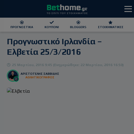
ΠΡΟΓΝΩΣΤΙΚΆ
ΚΟΥΠΌΝΙ
BLOGGERS
ΣΤΟΙΧΗΜΑΤΙΚΕΣ
Προγνωστικό Ιρλανδία –
ΕΕΕΠ | 21+ | ΠΑΙΞΕ ΥΠΕΥΘΥΝΑ
Ελβετία 25/3/2016
25 Μαρτίου, 2016 9:45 (Ενημερώθηκε: 22 Μαρτίου, 2016 16:50)
ΑΡΙΣΤΟΤΕΛΗΣ ΣΑΒΒΙΔΗΣ
ΑΘΛΗΤΙΚΟΓΡΑΦΟΣ