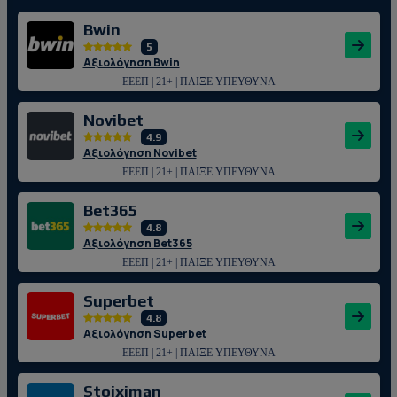
Bwin
5
Αξιολόγηση Bwin
ΕΕΕΠ | 21+ | ΠΑΙΞΕ ΥΠΕΥΘΥΝΑ
Novibet
4.9
Αξιολόγηση Novibet
ΕΕΕΠ | 21+ | ΠΑΙΞΕ ΥΠΕΥΘΥΝΑ
Bet365
4.8
Αξιολόγηση Bet365
ΕΕΕΠ | 21+ | ΠΑΙΞΕ ΥΠΕΥΘΥΝΑ
Superbet
4.8
Αξιολόγηση Superbet
ΕΕΕΠ | 21+ | ΠΑΙΞΕ ΥΠΕΥΘΥΝΑ
Stoiximan