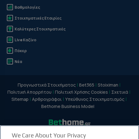
Βαθμολογίες
Στοιχηματικές Εταιρίες
Καλύτερες Στοιχηματικές
Live Καζίνο
Πόκερ
Νέα
Προγνωστικά Στοιχήματος
Bet365
Stoiximan
Πολιτική Απορρήτου
Πολιτική Χρήσης Cookies
Σχετικά
Sitemap
Αρθρογράφοι
Υπεύθυνος Στοιχηματισμός
Bethome Business Model
We Care About Your Privacy