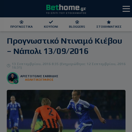
ΠΡΟΓΝΩΣΤΙΚΆ
ΚΟΥΠΌΝΙ
BLOGGERS
ΣΤΟΙΧΗΜΑΤΙΚΕΣ
Προγνωστικό Ντιναμό Κιέβου
ΕΕΕΠ | 21+ | ΠΑΙΞΕ ΥΠΕΥΘΥΝΑ
– Νάπολι 13/09/2016
13 Σεπτεμβρίου, 2016 8:35 (Ενημερώθηκε: 12 Σεπτεμβρίου, 2016
16:31)
ΑΡΙΣΤΟΤΕΛΗΣ ΣΑΒΒΙΔΗΣ
ΑΘΛΗΤΙΚΟΓΡΑΦΟΣ