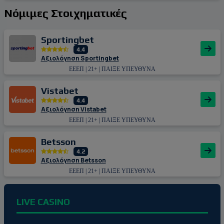
Νόμιμες Στοιχηματικές
Sportingbet
4.4
Αξιολόγηση Sportingbet
ΕΕΕΠ | 21+ | ΠΑΙΞΕ ΥΠΕΥΘΥΝΑ
Vistabet
4.4
Αξιολόγηση Vistabet
ΕΕΕΠ | 21+ | ΠΑΙΞΕ ΥΠΕΥΘΥΝΑ
Betsson
4.2
Αξιολόγηση Betsson
ΕΕΕΠ | 21+ | ΠΑΙΞΕ ΥΠΕΥΘΥΝΑ
LIVE CASINO