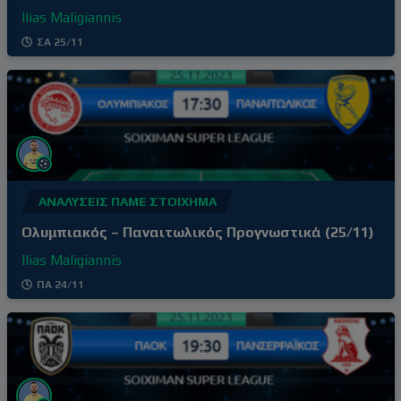
Ilias Maligiannis
ΣΑ 25/11
ΑΝΑΛΎΣΕΙΣ ΠΆΜΕ ΣΤΟΊΧΗΜΑ
Ολυμπιακός – Παναιτωλικός Προγνωστικά (25/11)
Ilias Maligiannis
ΠΑ 24/11