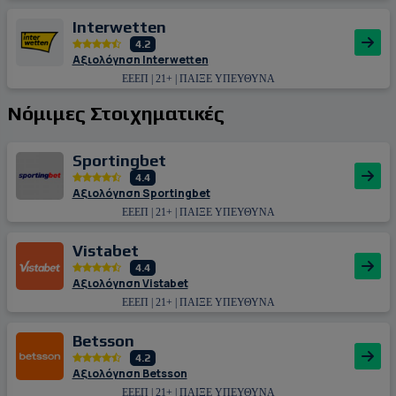
Interwetten
4.2
Αξιολόγηση Interwetten
ΕΕΕΠ | 21+ | ΠΑΙΞΕ ΥΠΕΥΘΥΝΑ
Νόμιμες Στοιχηματικές
Sportingbet
4.4
Αξιολόγηση Sportingbet
ΕΕΕΠ | 21+ | ΠΑΙΞΕ ΥΠΕΥΘΥΝΑ
Vistabet
4.4
Αξιολόγηση Vistabet
ΕΕΕΠ | 21+ | ΠΑΙΞΕ ΥΠΕΥΘΥΝΑ
Betsson
4.2
Αξιολόγηση Betsson
ΕΕΕΠ | 21+ | ΠΑΙΞΕ ΥΠΕΥΘΥΝΑ