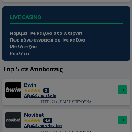
LIVE CASINO
Νόμιμα live καζίνο στο ίντερνετ
Πως κάνω εγγραφή σε live καζίνο
Μπλάκτζακ
Ρουλέτα
Top 5 σε Αποδόσεις
Bwin
5
Αξιολόγηση Bwin
ΕΕΕΠ | 21+ | ΠΑΙΞΕ ΥΠΕΥΘΥΝΑ
Novibet
4.9
Αξιολόγηση Novibet