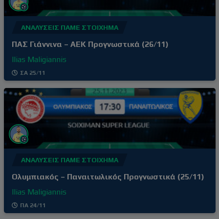
ΑΝΑΛΎΣΕΙΣ ΠΆΜΕ ΣΤΟΊΧΗΜΑ
ΠΑΣ Γιάννινα – ΑΕΚ Προγνωστικά (26/11)
Ilias Maligiannis
ΣΑ 25/11
ΑΝΑΛΎΣΕΙΣ ΠΆΜΕ ΣΤΟΊΧΗΜΑ
Ολυμπιακός – Παναιτωλικός Προγνωστικά (25/11)
Ilias Maligiannis
ΠΑ 24/11