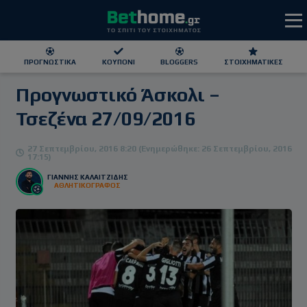
ΠΡΟΓΝΩΣΤΙΚΆ
ΚΟΥΠΌΝΙ
BLOGGERS
ΣΤΟΙΧΗΜΑΤΙΚΕΣ
Προγνωστικό Άσκολι –
ΕΕΕΠ | 21+ | ΠΑΙΞΕ ΥΠΕΥΘΥΝΑ
Τσεζένα 27/09/2016
27 Σεπτεμβρίου, 2016 8:20 (Ενημερώθηκε: 26 Σεπτεμβρίου, 2016
17:15)
ΓΙΑΝΝΗΣ ΚΑΛΑΪΤΖΙΔΗΣ
ΑΘΛΗΤΙΚΟΓΡΑΦΟΣ