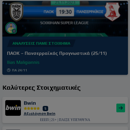
ΑΝΑΛΎΣΕΙΣ ΠΆΜΕ ΣΤΟΊΧΗΜΑ
ΠΑΟΚ – Πανσερραϊκός Προγνωστικά (25/11)
Ilias Maligiannis
ΠΑ 24/11
Καλύτερες Στοιχηματικές
Bwin
5
Αξιολόγηση Bwin
ΕΕΕΠ | 21+ | ΠΑΙΞΕ ΥΠΕΥΘΥΝΑ