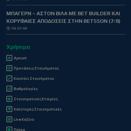
ΜΠΑΓΕΡΝ – ΑΣΤΟΝ ΒΙΛΑ ΜΕ BET BUILDER ΚΑΙ
ΚΟΡΥΦΑΙΕΣ ΑΠΟΔΟΣΕΙΣ ΣΤΗΝ BETSSON (7/8)
ΠΑ 07/08
Χρήσιμα
Αρχική
Προτάσεις Στοιχήματος
Κουπόνι Στοιχήματος
Βαθμολογίες
Στοιχηματικές Εταιρίες
Καλύτερες Στοιχηματικές
Live Καζίνο
Πόκερ