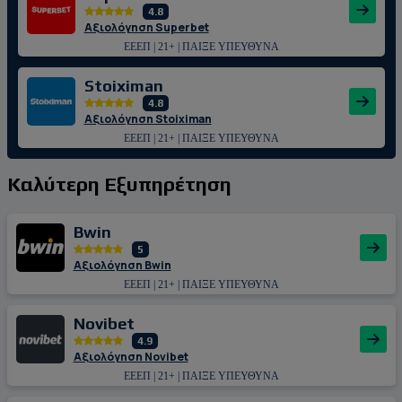
4.8
Αξιολόγηση Superbet
ΕΕΕΠ | 21+ | ΠΑΙΞΕ ΥΠΕΥΘΥΝΑ
Stoiximan
4.8
Αξιολόγηση Stoiximan
ΕΕΕΠ | 21+ | ΠΑΙΞΕ ΥΠΕΥΘΥΝΑ
Καλύτερη Εξυπηρέτηση
Bwin
5
Αξιολόγηση Bwin
ΕΕΕΠ | 21+ | ΠΑΙΞΕ ΥΠΕΥΘΥΝΑ
Novibet
4.9
Αξιολόγηση Novibet
ΕΕΕΠ | 21+ | ΠΑΙΞΕ ΥΠΕΥΘΥΝΑ