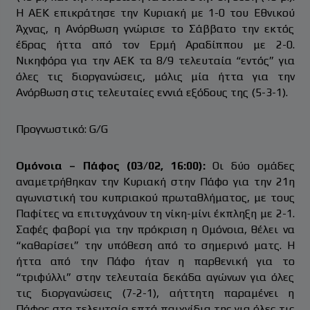
Η ΑΕΚ επικράτησε την Κυριακή με 1-0 του Εθνικού
Άχνας, η Ανόρθωση γνώρισε το Σάββατο την εκτός
έδρας ήττα από τον Ερμή Αραδίππου με 2-0.
Νικηφόρα για την ΑΕΚ τα 8/9 τελευταία “εντός” για
όλες τις διοργανώσεις, μόλις μία ήττα για την
Ανόρθωση στις τελευταίες εννιά εξόδους της (5-3-1).
Προγνωστικό: G/G
Ομόνοια – Πάφος (03/02, 16:00):
Οι δύο ομάδες
αναμετρήθηκαν την Κυριακή στην Πάφο για την 21η
αγωνιστική του κυπριακού πρωταθλήματος, με τους
Παφίτες να επιτυγχάνουν τη νίκη-μίνι έκπληξη με 2-1.
Σαφές φαβορί για την πρόκριση η Ομόνοια, θέλει να
“καθαρίσει” την υπόθεση από το σημερινό ματς. Η
ήττα από την Πάφο ήταν η παρθενική για το
“τριφύλλι” στην τελευταία δεκάδα αγώνων για όλες
τις διοργανώσεις (7-2-1), αήττητη παραμένει η
Πάφος στα τελευταία επτά παιχνίδια της για όλες τις