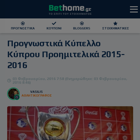
ΠΡΟΓΝΩΣΤΙΚΆ
ΚΟΥΠΌΝΙ
BLOGGERS
ΣΤΟΙΧΗΜΑΤΙΚΕΣ
Προγνωστικά Κύπελλο
ΕΕΕΠ | 21+ | ΠΑΙΞΕ ΥΠΕΥΘΥΝΑ
Κύπρου Προημιτελικά 2015-
2016
03 Φεβρουαρίου, 2016 7:58 (Ενημερώθηκε: 03 Φεβρουαρίου,
2016 8:46)
VASILIS
ΑΘΛΗΤΙΚΟΓΡΑΦΟΣ