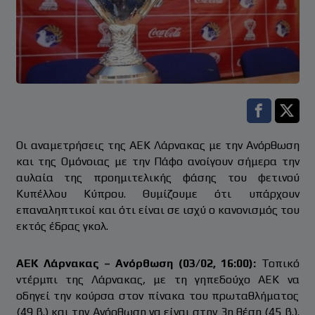
Facebook s
Twitt
Οι αναμετρήσεις της ΑΕΚ Λάρνακας με την Ανόρθωση
και της Ομόνοιας με την Πάφο ανοίγουν σήμερα την
αυλαία της προημιτελικής φάσης του φετινού
Κυπέλλου Κύπρου. Θυμίζουμε ότι υπάρχουν
επαναληπτικοί και ότι είναι σε ισχύ ο κανονισμός του
εκτός έδρας γκολ.
ΑΕΚ Λάρνακας – Ανόρθωση (03/02, 16:00):
Τοπικό
ντέρμπι της Λάρνακας, με τη γηπεδούχο ΑΕΚ να
οδηγεί την κούρσα στον πίνακα του πρωταθλήματος
(49 β.) και την Ανόρθωση να είναι στην 3η θέση (45 β.).