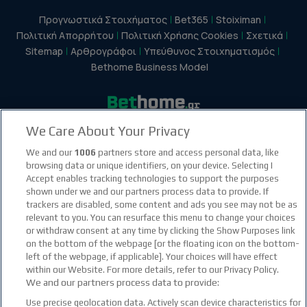
Προγνωστικά Στοιχήματος
Bet365
Stoiximan
Πολιτική Απορρήτου
Πολιτική Χρήσης Cookies
Σχετικά
Sitemap
Αρθρογράφοι
Υπεύθυνος Στοιχηματισμός
Bethome Business Model
We Care About Your Privacy
facebook social link
instagram social link
youtube social link
tiktok social link
twitter social link
discord social link
We and our
1006
partners store and access personal data, like
browsing data or unique identifiers, on your device. Selecting I
Accept enables tracking technologies to support the purposes
21+
shown under we and our partners process data to provide. If
trackers are disabled, some content and ads you see may not be as
relevant to you. You can resurface this menu to change your choices
or withdraw consent at any time by clicking the Show Purposes link
on the bottom of the webpage [or the floating icon on the bottom-
left of the webpage, if applicable]. Your choices will have effect
within our Website. For more details, refer to our Privacy Policy.
We and our partners process data to provide:
Use precise geolocation data. Actively scan device characteristics for