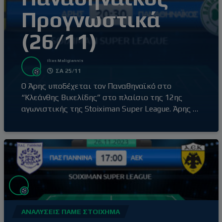
Προγνωστικά
(26/11)
Ilias Maligiannis
ΣΑ 25/11
Ο Άρης υποδέχεται τον Παναθηναϊκό στο
“Κλεάνθης Βικελίδης” στο πλαίσιο της 12ης
αγωνιστικής της Stoiximan Super League. Άρης –
Παναθηναϊκός (20:30) Ο Άρης έβγαλε αντίδραση
με τη νίκη επί του Βόλου εκτός έδρας, με σκορ
0-2, αφήνοντας πίσω του την απρόσμενη ήττα
στο γήπεδό του από τον Ατρόμητο (1-3) δύο
αγωνιστικές πριν. Τρίτη νίκη στα
ΑΝΑΛΎΣΕΙΣ ΠΆΜΕ ΣΤΟΊΧΗΜΑ