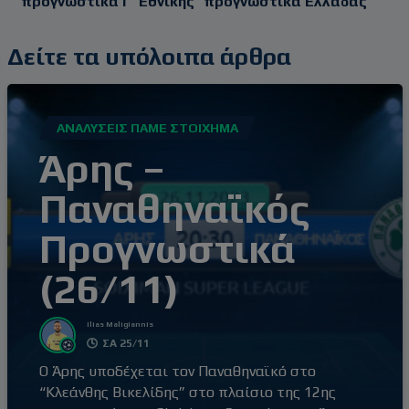
προγνωστικά Γ' Εθνικής
προγνωστικά Ελλάδας
Δείτε τα υπόλοιπα άρθρα
ΑΝΑΛΎΣΕΙΣ ΠΆΜΕ ΣΤΟΊΧΗΜΑ
Άρης –
Παναθηναϊκός
Προγνωστικά
(26/11)
Ilias Maligiannis
ΣΑ 25/11
Ο Άρης υποδέχεται τον Παναθηναϊκό στο
“Κλεάνθης Βικελίδης” στο πλαίσιο της 12ης