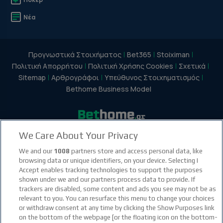
Νέα
Προγνωστικά Στοιχήματος
Bet365
Stoiximan
Πολιτική Απορρήτου
Πολιτική Χρήσης Cookies
Σχετικά
Sitemap
Αρθρογράφοι
Υπεύθυνος Στοιχηματισμός
Bethome Business Model
We Care About Your Privacy
facebook social link
instagram social link
youtube social link
tiktok social link
twitter social link
discord social link
We and our
1008
partners store and access personal data, like
browsing data or unique identifiers, on your device. Selecting I
Accept enables tracking technologies to support the purposes
21+
shown under we and our partners process data to provide. If
trackers are disabled, some content and ads you see may not be as
relevant to you. You can resurface this menu to change your choices
or withdraw consent at any time by clicking the Show Purposes link
on the bottom of the webpage [or the floating icon on the bottom-