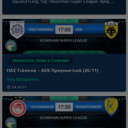
αγωνιστικής της Stoiximan Super League. Άρης –
Παναθηναϊκός (20:30) Ο Άρης έβγαλε αντίδραση
με τη νίκη επί του Βόλου εκτός έδρας, με σκορ
0-2, αφήνοντας πίσω του την απρόσμενη ήττα
στο γήπεδό του από τον Ατρόμητο (1-3) δύο
αγωνιστικές πριν. Τρίτη νίκη στα
ΑΝΑΛΎΣΕΙΣ ΠΆΜΕ ΣΤΟΊΧΗΜΑ
ΠΑΣ Γιάννινα – ΑΕΚ Προγνωστικά (26/11)
Ilias Maligiannis
ΣΑ 25/11