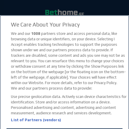
We Care About Your Privacy
facebook social link
instagram social link
youtube social link
tiktok social link
twitter social link
discord social link
We and our
1008
partners store and access personal data, like
browsing data or unique identifiers, on your device. Selecting I
Accept enables tracking technologies to support the purposes
21+
shown under we and our partners process data to provide. If
trackers are disabled, some content and ads you see may not be as
relevant to you. You can resurface this menu to change your choices
or withdraw consent at any time by clicking the Show Purposes link
on the bottom of the webpage [or the floating icon on the bottom-
left of the webpage, if applicable]. Your choices will have effect
within our Website. For more details, refer to our Privacy Policy.
We and our partners process data to provide:
Use precise geolocation data. Actively scan device characteristics for
identification. Store and/or access information on a device.
Personalised advertising and content, advertising and content
measurement, audience research and services development.
List of Partners (vendors)