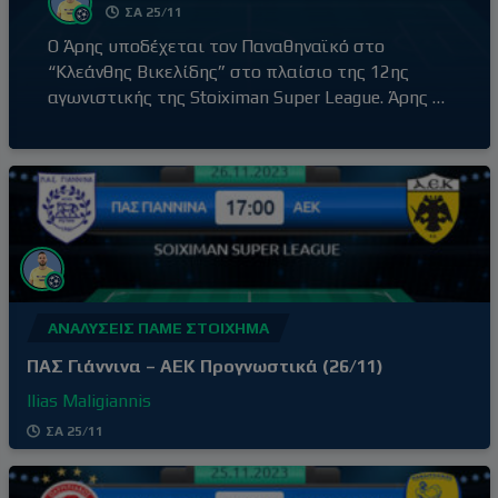
ΣΑ 25/11
Ο Άρης υποδέχεται τον Παναθηναϊκό στο
“Κλεάνθης Βικελίδης” στο πλαίσιο της 12ης
αγωνιστικής της Stoiximan Super League. Άρης –
Παναθηναϊκός (20:30) Ο Άρης έβγαλε αντίδραση
με τη νίκη επί του Βόλου εκτός έδρας, με σκορ
0-2, αφήνοντας πίσω του την απρόσμενη ήττα
στο γήπεδό του από τον Ατρόμητο (1-3) δύο
αγωνιστικές πριν. Τρίτη νίκη στα
ΑΝΑΛΎΣΕΙΣ ΠΆΜΕ ΣΤΟΊΧΗΜΑ
ΠΑΣ Γιάννινα – ΑΕΚ Προγνωστικά (26/11)
Ilias Maligiannis
ΣΑ 25/11