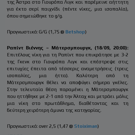
της Άστρα στο Γιουρόπα Λιγκ και παρέμεινε αήττητη
για έκτο σερί παιχνίδι (πέντε νίκες, μια ισοπαλία),
όπου σημειώθηκε το g/g.
Προγνωστικό: G/G (1,75 @
Betshop
)
Ραπίντ Βιέννης – Μάτερσμπουργκ, (18/09, 20:00):
Επιτέλους νίκη για τη Ραπίντ που επικράτησε με 3-2
της Γκενκ στο Γιουρόπα Λιγκ και επέστρεψε στις
επιτυχίες έπειτα από τέσσερις αναμετρήσεις (τρεις
ισοπαλίες, μια ήττα). Καλύτερη από τη
Μάτερσμπουργκ θέλει να αποφύγει σήμερα γκέλες.
Στην τελευταία θέση παραμένει η Μάτερσμπουργκ
που ηττήθηκε με 2-1 από την Άλταχ και μετράει μόλις
μια νίκη στο πρωτάθλημα, διαθέτοντας και τη
δεύτερη χειρότερη άμυνα της κατηγορίας.
Προγνωστικό: over 2,5 (1,47 @
Stoiximan
)