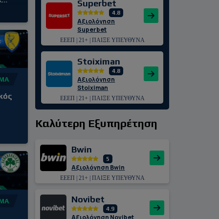
Superbet
την
4.8
Αξιολόγηση
Superbet
ΕΕΕΠ | 21+ | ΠΑΙΞΕ ΥΠΕΥΘΥΝΑ
Stoiximan
4.8
Αξιολόγηση
ΗΜΑ
Stoiximan
κός
ΕΕΕΠ | 21+ | ΠΑΙΞΕ ΥΠΕΥΘΥΝΑ
Καλύτερη Εξυπηρέτηση
Bwin
5
Αξιολόγηση Bwin
ΕΕΕΠ | 21+ | ΠΑΙΞΕ ΥΠΕΥΘΥΝΑ
Novibet
ΗΜΑ
4.9
Αξιολόγηση Novibet