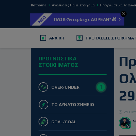
Bethome
Αναλύσεις Πάμε Στοίχημα
Προγνωστικά Α’ Ολλ
ΝΕΟ
ΠΑΟK-Άντερλεχτ ΔΩΡΕΑΝ* 🎁
ΕΕΕΠ | 21+ | ΠΑΙΞΕ ΥΠΕΥΘΥΝΑ
ΑΡΧΙΚΗ
ΠΡΟΤΑΣΕΙΣ ΣΤΟΙΧΗΜΑ
Πρ
ΠΡΟΓΝΩΣΤΙΚΑ
ΣΤΟΙΧΗΜΑΤΟΣ
Ολ
1
OVER/UNDER
29
ΤΟ ΔΥΝΑΤΟ ΣΗΜΕΙΟ
29 Οκτ
GOAL/GOAL
Α