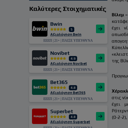
Καλύτερες Στοιχηματικές
Βίλεμ –
κατάφερ
Bwin
έχει ν
5
οπωσδή
Αξιολόγηση Bwin
απογοητ
ΕΕΕΠ | 21+ | ΠΑΙΞΕ ΥΠΕΥΘΥΝΑ
Κύπελλο
Novibet
«κλεισ
4.9
της Βίλ
Αξιολόγηση Novibet
ΕΕΕΠ | 21+ | ΠΑΙΞΕ ΥΠΕΥΘΥΝΑ
Προγνωσ
Bet365
4.8
Χέρακλ
Αξιολόγηση Bet365
στις νί
ΕΕΕΠ | 21+ | ΠΑΙΞΕ ΥΠΕΥΘΥΝΑ
έχει μ
Ρότερντ
Superbet
(0-2-2)
4.8
Αξιολόγηση Superbet