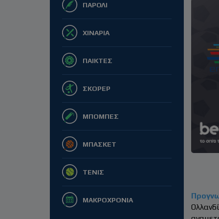
ΠΑΡΟΛΙ
ΧΙΝΑΡΙΑ
ΠΑΙΚΤΕΣ
ΣΚΟΡΕΡ
ΜΠΟΜΠΕΣ
ΜΠΑΣΚΕΤ
ΤΕΝΙΣ
Προγνω
ΜΑΚΡΟΧΡΟΝΙΑ
Ολλαν
αναμετ