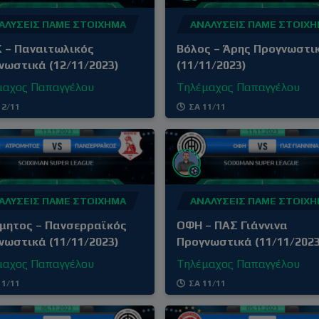
ΑΛΎΣΕΙΣ ΠΆΜΕ ΣΤΟΊΧΗΜΑ
ΑΝΑΛΎΣΕΙΣ ΠΆΜΕ ΣΤΟΊΧ
 – Παναιτωλικός
Βόλος – Άρης Προγνωστι
νωστικά (12/11/2023)
(11/11/2023)
μαχος Παπαγγέλου
Τηλέμαχος Παπαγγέλου
12/11
ΣΑ 11/11
ΑΛΎΣΕΙΣ ΠΆΜΕ ΣΤΟΊΧΗΜΑ
ΑΝΑΛΎΣΕΙΣ ΠΆΜΕ ΣΤΟΊΧ
μητος – Πανσερραϊκός
ΟΦΗ – ΠΑΣ Γιάννινα
νωστικά (11/11/2023)
Προγνωστικά (11/11/2023
μαχος Παπαγγέλου
Τηλέμαχος Παπαγγέλου
11/11
ΣΑ 11/11