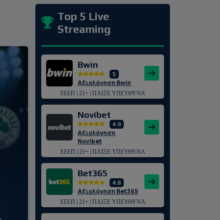
Top 5 Live
Streaming
Bwin
5
Αξιολόγηση Bwin
ΕΕΕΠ | 21+ | ΠΑΙΞΕ ΥΠΕΥΘΥΝΑ
Novibet
4.9
Αξιολόγηση
Novibet
ΕΕΕΠ | 21+ | ΠΑΙΞΕ ΥΠΕΥΘΥΝΑ
Bet365
4.8
Αξιολόγηση Bet365
ΕΕΕΠ | 21+ | ΠΑΙΞΕ ΥΠΕΥΘΥΝΑ
κη