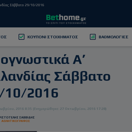
ανδίας Σάββατο 29/10/2016
ΤΟΣ
ΚΟΥΠΟΝΙ ΣΤΟΙΧΗΜΑΤΟΣ
ΒΑΘΜΟΛΟΓΙΕΣ
ογνωστικά Α’
λανδίας Σάββατο
/10/2016
ωβρίου, 2016 8:35 (Ενημερώθηκε: 27 Οκτωβρίου, 2016 17:28)
ΡΙΣΤΟΤΕΛΗΣ ΣΑΒΒΙΔΗΣ
ΑΘΛΗΤΙΚΟΓΡΑΦΟΣ