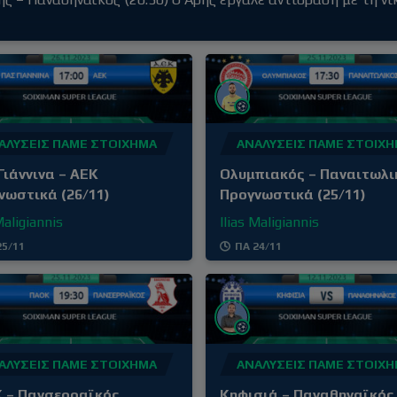
ί του Βόλου εκτός έδρας, με σκορ 0-2, αφήνοντας πίσω του 
ρόσμενη ήττα στο γήπεδό του από τον Ατρόμητο (1-3) δύο
ωνιστικές πριν. Τρίτη νίκη στα
ΑΛΎΣΕΙΣ ΠΆΜΕ ΣΤΟΊΧΗΜΑ
ΑΝΑΛΎΣΕΙΣ ΠΆΜΕ ΣΤΟΊΧ
Γιάννινα – ΑΕΚ
Ολυμπιακός – Παναιτωλι
νωστικά (26/11)
Προγνωστικά (25/11)
Maligiannis
Ilias Maligiannis
25/11
ΠΑ 24/11
ΑΛΎΣΕΙΣ ΠΆΜΕ ΣΤΟΊΧΗΜΑ
ΑΝΑΛΎΣΕΙΣ ΠΆΜΕ ΣΤΟΊΧ
 – Πανσερραϊκός
Κηφισιά – Παναθηναϊκός