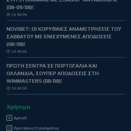
(08-09/08)!
ΣΑ 08/08
NOVIBET: OΙ ΚΟΡΥΦΑΙΕΣ ΑΝΑΜΕΤΡΗΣΕΙΣ ΤΟΥ
ΣΑΒΒΑΤΟΥ ΜΕ ΕΝΙΣΧΥΜΕΝΕΣ ΑΠΟΔΟΣΕΙΣ
(08/08)!
ΣΑ 08/08
ΠΡΩΤΗ ΣΕΝΤΡΑ ΣΕ ΠΟΡΤΟΓΑΛΙΑ ΚΑΙ
ΟΛΛΑΝΔΙΑ, ΣΟΥΠΕΡ ΑΠΟΔΟΣΕΙΣ ΣΤΗ
WINMASTERS (08/08)!
ΣΑ 08/08
Χρήσιμα
Αρχική
Προτάσεις Στοιχήματος