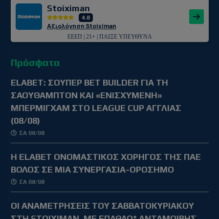
Stoiximan
4.8
Αξιολόγηση Stoiximan
ΕΕΕΠ | 21+ | ΠΑΙΞΕ ΥΠΕΥΘΥΝΑ
Πρόσφατα
ELABET: ΣΟΥΠΕΡ BET BUILDER ΓΙΑ ΤΗ
ΣΑΟΥΘΑΜΠΤΟΝ ΚΑΙ «ΕΝΙΣΧΥΜΕΝΗ»
ΜΠΕΡΜΙΓΧΑΜ ΣΤΟ LEAGUE CUP ΑΓΓΛΙΑΣ
(08/08)
ΣΑ 08/08
Η ELABET ΟΝΟΜΑΣΤΙΚΟΣ ΧΟΡΗΓΟΣ ΤΗΣ ΠΑΕ
ΒΟΛΟΣ ΣΕ ΜΙΑ ΣΥΝΕΡΓΑΣΙΑ-ΟΡΟΣΗΜΟ
ΣΑ 08/08
ΟΙ ΑΝΑΜΕΤΡΗΣΕΙΣ ΤΟΥ ΣΑΒΒΑΤΟΚΥΡΙΑΚΟΥ
ΣΤΗ STOIXIMAN, ΜΕ ΕΠΑΘΛΟ* ΑΝΤΑΜΟΙΒΗΣ