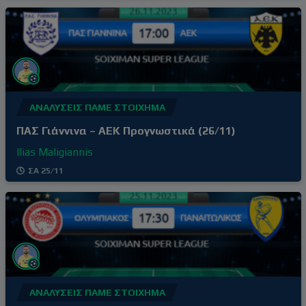
0-2, αφήνοντας πίσω του την απρόσμενη ήττα
στο γήπεδό του από τον Ατρόμητο (1-3) δύο
αγωνιστικές πριν. Τρίτη νίκη στα
ΑΝΑΛΎΣΕΙΣ ΠΆΜΕ ΣΤΟΊΧΗΜΑ
ΠΑΣ Γιάννινα – ΑΕΚ Προγνωστικά (26/11)
Ilias Maligiannis
ΣΑ 25/11
ΑΝΑΛΎΣΕΙΣ ΠΆΜΕ ΣΤΟΊΧΗΜΑ