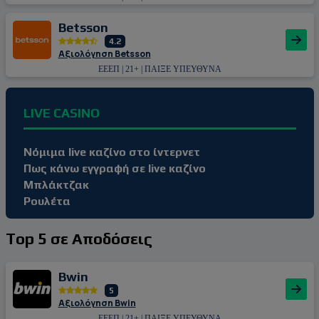
Betsson
4.2
Αξιολόγηση Betsson
ΕΕΕΠ | 21+ | ΠΑΙΞΕ ΥΠΕΥΘΥΝΑ
LIVE CASINO
Νόμιμα live καζίνο στο ίντερνετ
Πως κάνω εγγραφή σε live καζίνο
Μπλάκτζακ
Ρουλέτα
Top 5 σε Αποδόσεις
Bwin
5
Αξιολόγηση Bwin
ΕΕΕΠ | 21+ | ΠΑΙΞΕ ΥΠΕΥΘΥΝΑ