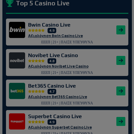
Top 5 Casino Live
Bwin Casino Live
4.9
Αξιολόγηση Bwin Casino Live
ΕΕΕΠ | 21+ | ΠΑΙΞΕ ΥΠΕΥΘΥΝΑ
Novibet Live Casino
4.8
Αξιολόγηση Novibet Live Casino
ΕΕΕΠ | 21+ | ΠΑΙΞΕ ΥΠΕΥΘΥΝΑ
Bet365 Casino Live
4.7
Αξιολόγηση Bet365 Casino Live
ΕΕΕΠ | 21+ | ΠΑΙΞΕ ΥΠΕΥΘΥΝΑ
Superbet Casino Live
4.9
Αξιολόγηση Superbet Casino Live
ΕΕΕΠ | 21+ | ΠΑΙΞΕ ΥΠΕΥΘΥΝΑ