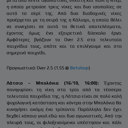
μετά από πέντε αγωνιστικές υπέστη και πάλι η Ίντερ,
η οποία μετρούσε τρεις νίκες και δυο ισοπαλίες σε
αυτό το σερί της. Από δυο διαδοχικές νίκες
προέρχεται με τη σειρά της η Κάλιαρι, η οποία θέλει
να συνεχίσει σε αυτά τα θετικά αποτελέσματα,
έχοντας όμως ένα εξαιρετικά δύσκολο έργο.
Αμφότερες βγάζουν το Over 2.5 στα τελευταία
παιχνίδια τους, οπότε και το επιλέγουμε και στο
σημερινό παιχνίδι.
Προγνωστικό: Over 2.5 (1.55 @
Betshop
)
Λάτσιο – Μπολόνια (16/10, 16:00):
Έχοντας
πανηγυρίσει τη νίκη στα τρία από τα τέσσερα
τελευταία παιχνίδια της, η Λάτσιο είναι σε πολύ καλή
ψυχολογική κατάσταση και κόντρα στην Μπολόνια θα
κυνηγήσει ακόμη ένα τρίποντο. Παράλληλα δεν έχει
δεχθεί κάποιο γκολ εδώ και δυο αγωνιστικές. Από την
πλευρά τους, οι φιλοξενούμενοι υπέστησαν και πάλι