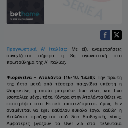
Facebook s
Twitt
Προγνωστικά Α’ Ιταλίας:
Με έξι αναμετρήσεις
συνεχίζεται σήμερα η 8η αγωνιστική στο
πρωτάθλημα της Α’ Ιταλίας.
Φιορεντίνα – Αταλάντα (16/10, 13:30):
Την πρώτη
της ήττα μετά από τέσσερα παιχνίδια υπέστη η
Φιορεντίνε, η οποία μετρούσε δυο νίκες και δυο
ισοπαλίες μέχρι τότε. Κόντρα στην Αταλάντα θέλει να
επιστρέψει στα θετικά αποτελέσματα, όμως δεν
αναμένεται να έχει καθόλου εύκολο έργο, καθώς η
Αταλάντα προέρχεται από δυο διαδοχικές νίκες.
Αμφότερες βγάζουν το Over 2.5 στα τελευταία