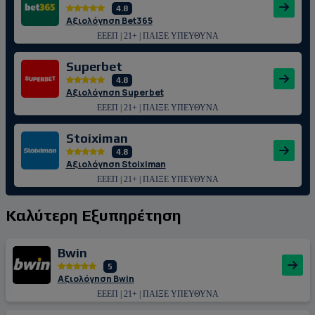
4.8
Αξιολόγηση Bet365
ΕΕΕΠ | 21+ | ΠΑΙΞΕ ΥΠΕΥΘΥΝΑ
Superbet
4.8
Αξιολόγηση Superbet
ΕΕΕΠ | 21+ | ΠΑΙΞΕ ΥΠΕΥΘΥΝΑ
Stoiximan
4.8
Αξιολόγηση Stoiximan
ΕΕΕΠ | 21+ | ΠΑΙΞΕ ΥΠΕΥΘΥΝΑ
Καλύτερη Εξυπηρέτηση
Bwin
5
Αξιολόγηση Bwin
ΕΕΕΠ | 21+ | ΠΑΙΞΕ ΥΠΕΥΘΥΝΑ