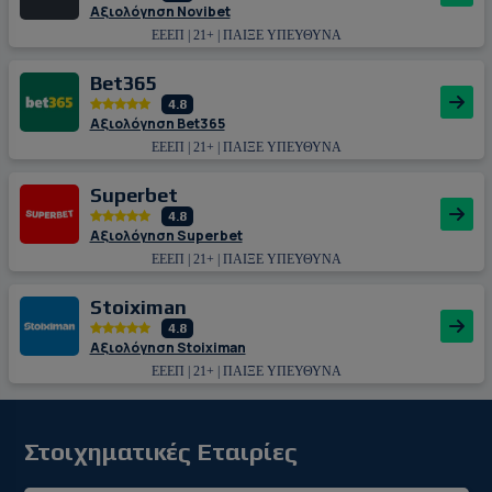
Αξιολόγηση Novibet
ΕΕΕΠ | 21+ | ΠΑΙΞΕ ΥΠΕΥΘΥΝΑ
Bet365
4.8
Αξιολόγηση Bet365
ΕΕΕΠ | 21+ | ΠΑΙΞΕ ΥΠΕΥΘΥΝΑ
Superbet
4.8
Αξιολόγηση Superbet
ΕΕΕΠ | 21+ | ΠΑΙΞΕ ΥΠΕΥΘΥΝΑ
Stoiximan
4.8
Αξιολόγηση Stoiximan
ΕΕΕΠ | 21+ | ΠΑΙΞΕ ΥΠΕΥΘΥΝΑ
Στοιχηματικές Εταιρίες