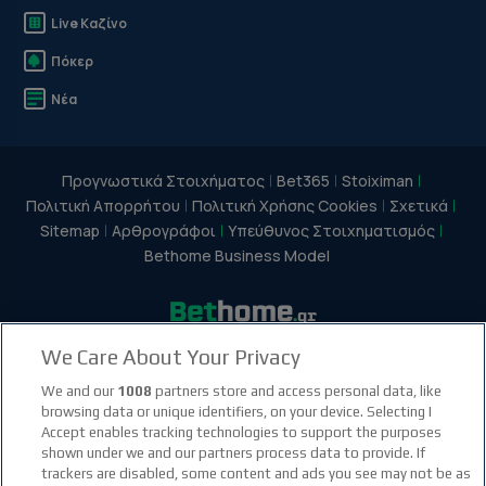
Live Καζίνο
Πόκερ
Νέα
Προγνωστικά Στοιχήματος
Bet365
Stoiximan
Πολιτική Απορρήτου
Πολιτική Χρήσης Cookies
Σχετικά
Sitemap
Αρθρογράφοι
Υπεύθυνος Στοιχηματισμός
Bethome Business Model
We Care About Your Privacy
facebook social link
instagram social link
youtube social link
tiktok social link
twitter social link
discord social link
We and our
1008
partners store and access personal data, like
browsing data or unique identifiers, on your device. Selecting I
Accept enables tracking technologies to support the purposes
21+
shown under we and our partners process data to provide. If
trackers are disabled, some content and ads you see may not be as