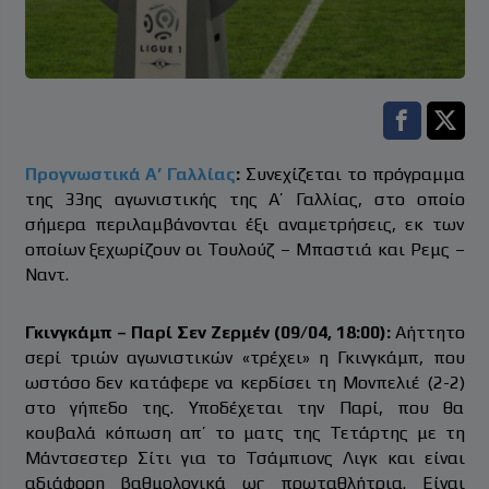
Facebook s
Twitt
Προγνωστικά Α’ Γαλλίας
:
Συνεχίζεται το πρόγραμμα
της 33ης αγωνιστικής της Α’ Γαλλίας, στο οποίο
σήμερα περιλαμβάνονται έξι αναμετρήσεις, εκ των
οποίων ξεχωρίζουν οι Τουλούζ – Μπαστιά και Ρεμς –
Ναντ.
Γκινγκάμπ – Παρί Σεν Ζερμέν (09/04, 18:00):
Αήττητο
σερί τριών αγωνιστικών «τρέχει» η Γκινγκάμπ, που
ωστόσο δεν κατάφερε να κερδίσει τη Μονπελιέ (2-2)
στο γήπεδο της. Υποδέχεται την Παρί, που θα
κουβαλά κόπωση απ’ το ματς της Τετάρτης με τη
Μάντσεστερ Σίτι για το Τσάμπιονς Λιγκ και είναι
αδιάφορη βαθμολογικά ως πρωταθλήτρια. Είναι