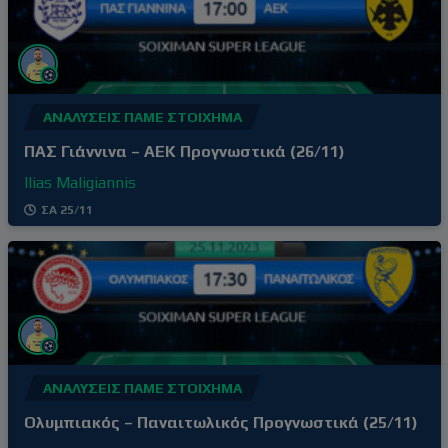
στο γήπεδό του από τον Ατρόμητο (1-3) δύο
αγωνιστικές πριν. Τρίτη νίκη στα
ΑΝΑΛΎΣΕΙΣ ΠΆΜΕ ΣΤΟΊΧΗΜΑ
ΠΑΣ Γιάννινα – ΑΕΚ Προγνωστικά (26/11)
Ilias Maligiannis
ΣΑ 25/11
ΑΝΑΛΎΣΕΙΣ ΠΆΜΕ ΣΤΟΊΧΗΜΑ
Ολυμπιακός – Παναιτωλικός Προγνωστικά (25/11)