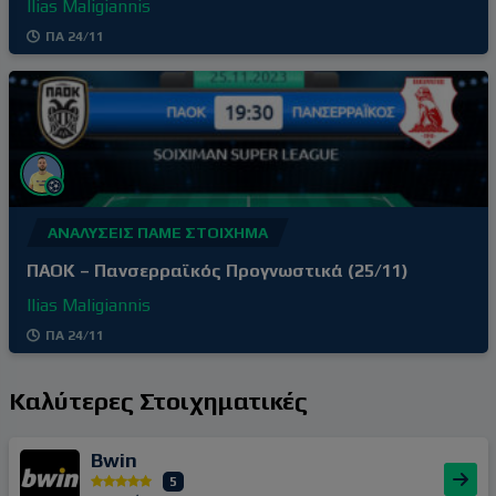
Ilias Maligiannis
ΠΑ 24/11
ΑΝΑΛΎΣΕΙΣ ΠΆΜΕ ΣΤΟΊΧΗΜΑ
ΠΑΟΚ – Πανσερραϊκός Προγνωστικά (25/11)
Ilias Maligiannis
ΠΑ 24/11
Καλύτερες Στοιχηματικές
Bwin
5