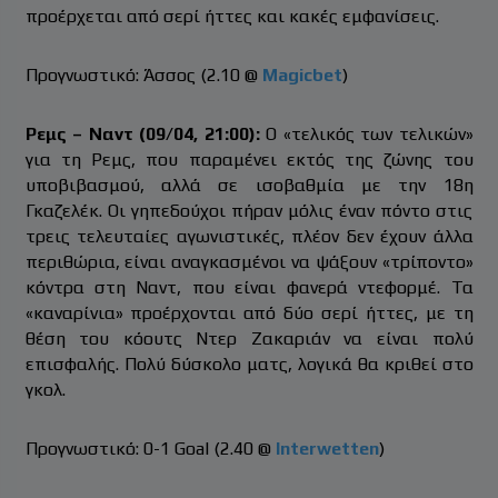
προέρχεται από σερί ήττες και κακές εμφανίσεις.
Προγνωστικό: Άσσος (2.10 @
Magicbet
)
Ρεμς – Ναντ (09/04, 21:00):
Ο «τελικός των τελικών»
για τη Ρεμς, που παραμένει εκτός της ζώνης του
υποβιβασμού, αλλά σε ισοβαθμία με την 18η
Γκαζελέκ. Οι γηπεδούχοι πήραν μόλις έναν πόντο στις
τρεις τελευταίες αγωνιστικές, πλέον δεν έχουν άλλα
περιθώρια, είναι αναγκασμένοι να ψάξουν «τρίποντο»
κόντρα στη Ναντ, που είναι φανερά ντεφορμέ. Τα
«καναρίνια» προέρχονται από δύο σερί ήττες, με τη
θέση του κόουτς Ντερ Ζακαριάν να είναι πολύ
επισφαλής. Πολύ δύσκολο ματς, λογικά θα κριθεί στο
γκολ.
Προγνωστικό: 0-1 Goal (2.40 @
Interwetten
)