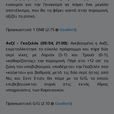
ευκαιρία για την Γκινγκάμπ να πάρει ένα μεγάλο
αποτέλεσμα, που θα τη φέρει κοντά στην παραμονή,
αξίζει το ρίσκο.
Προγνωστικό: 1 DNB (2.75 @
Goalbet
)
Ανζέ – Γκαζελέκ (09/04, 21:00):
Ανεβασμένη η Ανζέ,
εκμεταλλεύτηκε το εύκολο πρόγραμμα και πήρε δύο
σερί νίκες με Λοριάν (5-1) και Τρουά (0-1),
«καθαρίζοντας» την παραμονή. Πήγε στο +12 απ’ τη
ζώνη του υποβιβασμού, υποδέχεται την Γκαζελέκ που
«καίγεται» για βαθμούς μετά τις δύο σερί ήττες από
Νις και Σεντ Ετιέν. Θα πάμε με το G/G, το οποίο
επιβεβαιώνεται συχνά στις εκτός έδρας
υποχρεώσεις των Κορσικανών.
Προγνωστικό: G/G (2.10 @
Goalbet
)