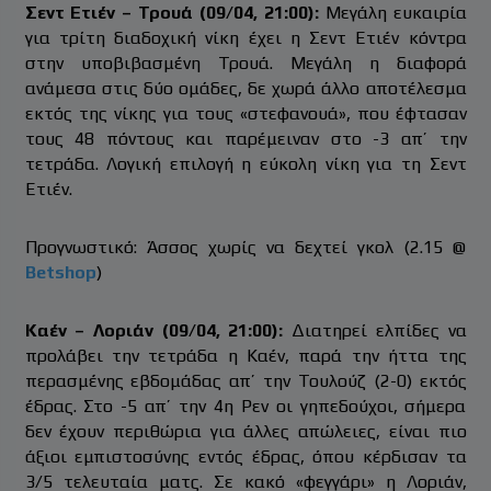
Σεντ Ετιέν – Τρουά (09/04, 21:00):
Μεγάλη ευκαιρία
για τρίτη διαδοχική νίκη έχει η Σεντ Ετιέν κόντρα
στην υποβιβασμένη Τρουά. Μεγάλη η διαφορά
ανάμεσα στις δύο ομάδες, δε χωρά άλλο αποτέλεσμα
εκτός της νίκης για τους «στεφανουά», που έφτασαν
τους 48 πόντους και παρέμειναν στο -3 απ’ την
τετράδα. Λογική επιλογή η εύκολη νίκη για τη Σεντ
Ετιέν.
Προγνωστικό: Άσσος χωρίς να δεχτεί γκολ (2.15 @
Betshop
)
Καέν – Λοριάν (09/04, 21:00):
Διατηρεί ελπίδες να
προλάβει την τετράδα η Καέν, παρά την ήττα της
περασμένης εβδομάδας απ’ την Τουλούζ (2-0) εκτός
έδρας. Στο -5 απ’ την 4η Ρεν οι γηπεδούχοι, σήμερα
δεν έχουν περιθώρια για άλλες απώλειες, είναι πιο
άξιοι εμπιστοσύνης εντός έδρας, όπου κέρδισαν τα
3/5 τελευταία ματς. Σε κακό «φεγγάρι» η Λοριάν,