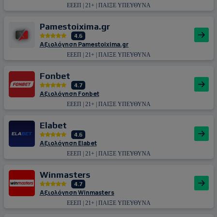
ΕΕΕΠ | 21+ | ΠΑΙΞΕ ΥΠΕΥΘΥΝΑ
Pamestoixima.gr
4.6
Αξιολόγηση Pamestoixima.gr
ΕΕΕΠ | 21+ | ΠΑΙΞΕ ΥΠΕΥΘΥΝΑ
Fonbet
4.7
Αξιολόγηση Fonbet
ΕΕΕΠ | 21+ | ΠΑΙΞΕ ΥΠΕΥΘΥΝΑ
Εlabet
4.6
Αξιολόγηση Εlabet
ΕΕΕΠ | 21+ | ΠΑΙΞΕ ΥΠΕΥΘΥΝΑ
Winmasters
4.7
Αξιολόγηση Winmasters
ΕΕΕΠ | 21+ | ΠΑΙΞΕ ΥΠΕΥΘΥΝΑ