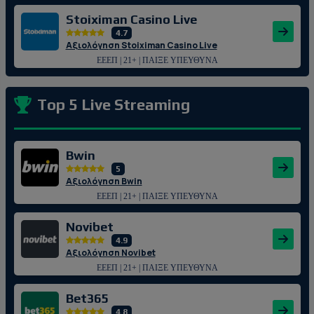
Stoiximan Casino Live
4.7
Αξιολόγηση Stoiximan Casino Live
ΕΕΕΠ | 21+ | ΠΑΙΞΕ ΥΠΕΥΘΥΝΑ
Top 5 Live Streaming
Bwin
5
Αξιολόγηση Bwin
ΕΕΕΠ | 21+ | ΠΑΙΞΕ ΥΠΕΥΘΥΝΑ
Novibet
4.9
Αξιολόγηση Novibet
ΕΕΕΠ | 21+ | ΠΑΙΞΕ ΥΠΕΥΘΥΝΑ
Bet365
4.8