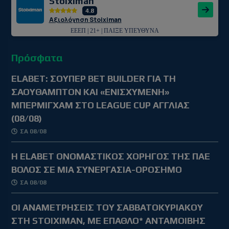
Stoiximan
4.8
Αξιολόγηση Stoiximan
ΕΕΕΠ | 21+ | ΠΑΙΞΕ ΥΠΕΥΘΥΝΑ
Πρόσφατα
ELABET: ΣΟΥΠΕΡ BET BUILDER ΓΙΑ ΤΗ
ΣΑΟΥΘΑΜΠΤΟΝ ΚΑΙ «ΕΝΙΣΧΥΜΕΝΗ»
ΜΠΕΡΜΙΓΧΑΜ ΣΤΟ LEAGUE CUP ΑΓΓΛΙΑΣ
(08/08)
ΣΑ 08/08
Η ELABET ΟΝΟΜΑΣΤΙΚΟΣ ΧΟΡΗΓΟΣ ΤΗΣ ΠΑΕ
ΒΟΛΟΣ ΣΕ ΜΙΑ ΣΥΝΕΡΓΑΣΙΑ-ΟΡΟΣΗΜΟ
ΣΑ 08/08
ΟΙ ΑΝΑΜΕΤΡΗΣΕΙΣ ΤΟΥ ΣΑΒΒΑΤΟΚΥΡΙΑΚΟΥ
ΣΤΗ STOIXIMAN, ΜΕ ΕΠΑΘΛΟ* ΑΝΤΑΜΟΙΒΗΣ