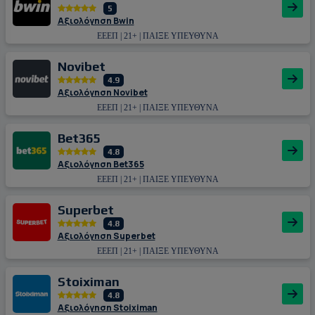
5
Αξιολόγηση Bwin
ΕΕΕΠ | 21+ | ΠΑΙΞΕ ΥΠΕΥΘΥΝΑ
Novibet
4.9
Αξιολόγηση Novibet
ΕΕΕΠ | 21+ | ΠΑΙΞΕ ΥΠΕΥΘΥΝΑ
Bet365
4.8
Αξιολόγηση Bet365
ΕΕΕΠ | 21+ | ΠΑΙΞΕ ΥΠΕΥΘΥΝΑ
Superbet
4.8
Αξιολόγηση Superbet
ΕΕΕΠ | 21+ | ΠΑΙΞΕ ΥΠΕΥΘΥΝΑ
Stoiximan
4.8
Αξιολόγηση Stoiximan