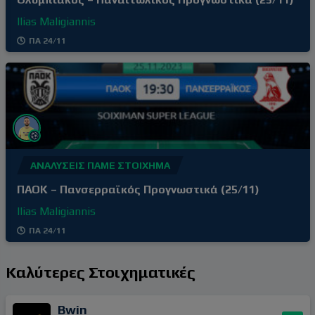
Ilias Maligiannis
ΠΑ 24/11
ΑΝΑΛΎΣΕΙΣ ΠΆΜΕ ΣΤΟΊΧΗΜΑ
ΠΑΟΚ – Πανσερραϊκός Προγνωστικά (25/11)
Ilias Maligiannis
ΠΑ 24/11
Καλύτερες Στοιχηματικές
Bwin