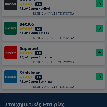
4.9
Αξιολόγηση Novibet
ΕΕΕΠ | 21+ | ΠΑΙΞΕ ΥΠΕΥΘΥΝΑ
Bet365
4.8
Αξιολόγηση Bet365
ΕΕΕΠ | 21+ | ΠΑΙΞΕ ΥΠΕΥΘΥΝΑ
Superbet
4.8
Αξιολόγηση Superbet
ΕΕΕΠ | 21+ | ΠΑΙΞΕ ΥΠΕΥΘΥΝΑ
Stoiximan
4.8
Αξιολόγηση Stoiximan
ΕΕΕΠ | 21+ | ΠΑΙΞΕ ΥΠΕΥΘΥΝΑ
Στοιχηματικές Εταιρίες