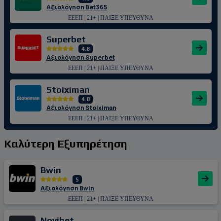
Αξιολόγηση Bet365
ΕΕΕΠ | 21+ | ΠΑΙΞΕ ΥΠΕΥΘΥΝΑ
Superbet
4.8
Αξιολόγηση Superbet
ΕΕΕΠ | 21+ | ΠΑΙΞΕ ΥΠΕΥΘΥΝΑ
Stoiximan
4.8
Αξιολόγηση Stoiximan
ΕΕΕΠ | 21+ | ΠΑΙΞΕ ΥΠΕΥΘΥΝΑ
Καλύτερη Εξυπηρέτηση
Bwin
5
Αξιολόγηση Bwin
ΕΕΕΠ | 21+ | ΠΑΙΞΕ ΥΠΕΥΘΥΝΑ
Novibet