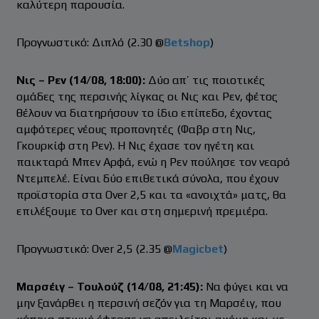
καλύτερη παρουσία.
Προγνωστικό: Διπλό (2.30 @
Betshop
)
Νις – Ρεν (14/08, 18:00):
Δύο απ’ τις ποιοτικές
ομάδες της περσινής λίγκας οι Νις και Ρεν, φέτος
θέλουν να διατηρήσουν το ίδιο επίπεδο, έχοντας
αμφότερες νέους προπονητές (Φαβρ στη Νις,
Γκουρκίφ στη Ρεν). Η Νις έχασε τον ηγέτη και
παικταρά Μπεν Αρφά, ενώ η Ρεν πούλησε τον νεαρό
Ντεμπελέ. Είναι δύο επιθετικά σύνολα, που έχουν
προϊστορία στα Over 2,5 και τα «ανοιχτά» ματς, θα
επιλέξουμε το Over και στη σημερινή πρεμιέρα.
Προγνωστικό: Over 2,5 (2.35 @
Magicbet
)
Μαρσέιγ – Τουλούζ (14/08, 21:45):
Να φύγει και να
μην ξανάρθει η περσινή σεζόν για τη Μαρσέιγ, που