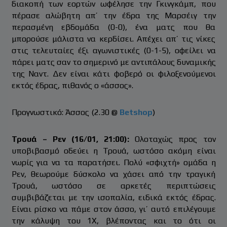
διακοπή των εορτών ωφέλησε την Γκινγκάμπ, που
πέρασε αλώβητη απ’ την έδρα της Μαρσέιγ την
περασμένη εβδομάδα (0-0), ένα ματς που θα
μπορούσε μάλιστα να κερδίσει. Απέχει απ’ τις νίκες
στις τελευταίες έξι αγωνιστικές (0-1-5), οφείλει να
πάρει ματς σαν το σημερινό με αντιπάλους δυναμικής
της Ναντ. Δεν είναι κάτι φοβερό οι φιλοξενούμενοι
εκτός έδρας, πιθανός ο «άσσος».
Προγνωστικό: Άσσος (2.30 @
Betshop
)
Τρουά – Ρεν (16/01, 21:00):
Ολοταχώς προς τον
υποβιβασμό οδεύει η Τρουά, ωστόσο ακόμη είναι
νωρίς για να τα παρατήσει. Πολύ «σφιχτή» ομάδα η
Ρεν, θεωρούμε δύσκολο να χάσει από την τραγική
Τρουά, ωστόσο σε αρκετές περιπτώσεις
συμβιβάζεται με την ισοπαλία, ειδικά εκτός έδρας.
Είναι ρίσκο να πάμε στον άσσο, γι’ αυτό επιλέγουμε
την κάλυψη του 1Χ, βλέποντας και το ότι οι