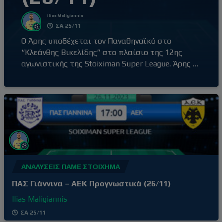
Ilias Maligiannis
ΣΑ 25/11
Ο Άρης υποδέχεται τον Παναθηναϊκό στο
“Κλεάνθης Βικελίδης” στο πλαίσιο της 12ης
αγωνιστικής της Stoiximan Super League. Άρης –
Παναθηναϊκός (20:30) Ο Άρης έβγαλε αντίδραση
με τη νίκη επί του Βόλου εκτός έδρας, με σκορ
0-2, αφήνοντας πίσω του την απρόσμενη ήττα
στο γήπεδό του από τον Ατρόμητο (1-3) δύο
αγωνιστικές πριν. Τρίτη νίκη στα
ΑΝΑΛΎΣΕΙΣ ΠΆΜΕ ΣΤΟΊΧΗΜΑ
ΠΑΣ Γιάννινα – ΑΕΚ Προγνωστικά (26/11)
Ilias Maligiannis
ΣΑ 25/11