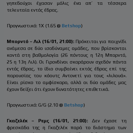
γηπεδούχοι έχασαν μόλις ένα απ’ τα τέσσερα
τελευταία εντός έδρας.
Προγνωστικό: 1Χ (1.65 @
Betshop
)
Μπορντό – Λιλ (16/01, 21:00):
Πρόκειται για παιχνίδι
ανάμεσα σε δύο ισοδύναμες ομάδες, που βρίσκονται
κοντά στη βαθμολογία (26 πόντους η 12η Μπορντό,
25 η 13η Λιλ). Οι Γιρονδίνοι σκοράρουν σχεδόν πάντα
εντός έδρας, το ίδιο συμβαίνει εκτός έδρας επί της
παρουσίας του κόουτς Αντονετί για τους «λιλουά».
Είναι ρίσκο το αμφίσκορο, αλλά οι δύο ομάδες μας
έχουν δείξει ότι έχουν δυνατότητες επιθετικά.
Προγνωστικό: G/G (2.10 @
Betshop
)
Γκαζελέκ – Ρεμς (16/01, 21:00):
Δεν έχασε τη
φρεσκάδα της η Γκαζελέκ παρά το διάστημα των