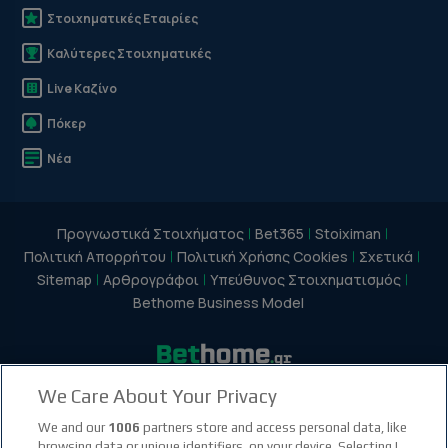
Στοιχηματικές Εταιρίες
Καλύτερες Στοιχηματικές
Live Καζίνο
Πόκερ
Νέα
Προγνωστικά Στοιχήματος
Bet365
Stoiximan
Πολιτική Απορρήτου
Πολιτική Χρήσης Cookies
Σχετικά
Sitemap
Αρθρογράφοι
Υπεύθυνος Στοιχηματισμός
Bethome Business Model
We Care About Your Privacy
facebook social link
instagram social link
youtube social link
tiktok social link
twitter social link
discord social link
We and our
1006
partners store and access personal data, like
browsing data or unique identifiers, on your device. Selecting I