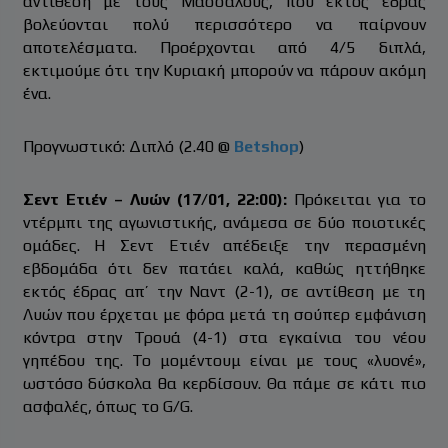
αντίθεση με τους Μασσαλούς, που εκτός έδρας
βολεύονται πολύ περισσότερο να παίρνουν
αποτελέσματα. Προέρχονται από 4/5 διπλά,
εκτιμούμε ότι την Κυριακή μπορούν να πάρουν ακόμη
ένα.
Προγνωστικό: Διπλό (2.40 @
Betshop
)
Σεντ Ετιέν – Λυών (17/01, 22:00):
Πρόκειται για το
ντέρμπι της αγωνιστικής, ανάμεσα σε δύο ποιοτικές
ομάδες. Η Σεντ Ετιέν απέδειξε την περασμένη
εβδομάδα ότι δεν πατάει καλά, καθώς ηττήθηκε
εκτός έδρας απ’ την Ναντ (2-1), σε αντίθεση με τη
Λυών που έρχεται με φόρα μετά τη σούπερ εμφάνιση
κόντρα στην Τρουά (4-1) στα εγκαίνια του νέου
γηπέδου της. Το μομέντουμ είναι με τους «λυονέ»,
ωστόσο δύσκολα θα κερδίσουν. Θα πάμε σε κάτι πιο
ασφαλές, όπως το G/G.