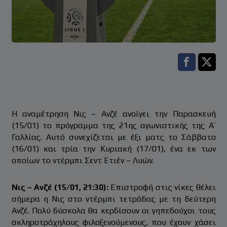
Facebook s
Twitt
Η αναμέτρηση Νις – Ανζέ ανοίγει την Παρασκευή
(15/01) το πρόγραμμα της 21ης αγωνιστικής της Α’
Γαλλίας. Αυτό συνεχίζεται με έξι ματς το Σάββατο
(16/01) και τρία την Κυριακή (17/01), ένα εκ των
οποίων το ντέρμπι Σεντ Ετιέν – Λυών.
Νις – Ανζέ (15/01, 21:30):
Επιστροφή στις νίκες θέλει
σήμερα η Νις στο ντέρμπι τετράδας με τη δεύτερη
Ανζέ. Πολύ δύσκολα θα κερδίσουν οι γηπεδούχοι τους
σκληροτράχηλους φιλοξενούμενους, που έχουν χάσει