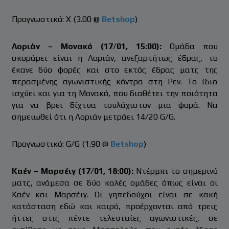
Προγνωστικό: Χ (3.00 @
Betshop
)
Λοριάν – Μονακό (17/01, 15:00):
Ομάδα που
σκοράρει είναι η Λοριάν, ανεξαρτήτως έδρας, το
έκανε δύο φορές και στο εκτός έδρας ματς της
περασμένης αγωνιστικής κόντρα στη Ρεν. Το ίδιο
ισχύει και για τη Μονακό, που διαθέτει την ποιότητα
για να βρει δίχτυα τουλάχιστον μια φορά. Να
σημειωθεί ότι η Λοριάν μετράει 14/20 G/G.
Προγνωστικό: G/G (1.90 @
Betshop
)
Καέν – Μαρσέιγ (17/01, 18:00):
Ντέρμπι το σημερινό
ματς, ανάμεσα σε δύο καλές ομάδες όπως είναι οι
Καέν και Μαρσέιγ. Οι γηπεδούχοι είναι σε κακή
κατάσταση εδώ και καιρό, προέρχονται από τρεις
ήττες στις πέντε τελευταίες αγωνιστικές, σε