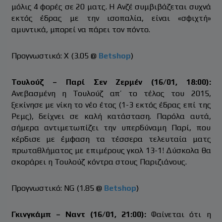
μόλις 4 φορές σε 20 ματς. Η Ανζέ συμβιβάζεται συχνά
εκτός έδρας με την ισοπαλία, είναι «σφιχτή»
αμυντικά, μπορεί να πάρει τον πόντο.
Προγνωστικό: Χ (3.05 @
Betshop
)
Τουλούζ – Παρί Σεν Ζερμέν (16/01, 18:00):
Ανεβασμένη η Τουλούζ απ’ το τέλος του 2015,
ξεκίνησε με νίκη το νέο έτος (1-3 εκτός έδρας επί της
Ρεμς), δείχνει σε καλή κατάσταση. Παρόλα αυτά,
σήμερα αντιμετωπίζει την υπερδύναμη Παρί, που
κέρδισε με έμφαση τα τέσσερα τελευταία ματς
πρωταθλήματος με επιμέρους γκολ 13-1! Δύσκολα θα
σκοράρει η Τουλούζ κόντρα στους Παριζιάνους.
Προγνωστικό: NG (1.85 @
Betshop
)
Γκινγκάμπ – Ναντ (16/01, 21:00):
Φαίνεται ότι η