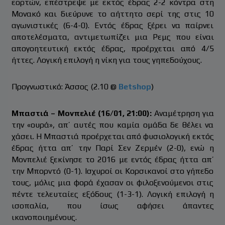
εορτών, επέστρεψε με εκτός έδρας 2-2 κόντρα στη
Μονακό και διεύρυνε το αήττητο σερί της στις 10
αγωνιστικές (6-4-0). Εντός έδρας ξέρει να παίρνει
αποτελέσματα, αντιμετωπίζει μια Ρεμς που είναι
απογοητευτική εκτός έδρας, προέρχεται από 4/5
ήττες. Λογική επιλογή η νίκη για τους γηπεδούχους.
Προγνωστικό: Άσσος (2.10 @
Betshop
)
Μπαστιά – Μονπελιέ (16/01, 21:00):
Αναμέτρηση για
την «ουρά», απ’ αυτές που καμία ομάδα δε θέλει να
χάσει. Η Μπαστιά προέρχεται από φυσιολογική εκτός
έδρας ήττα απ’ την Παρί Σεν Ζερμέν (2-0), ενώ η
Μονπελιέ ξεκίνησε το 2016 με εντός έδρας ήττα απ’
την Μπορντό (0-1). Ισχυροί οι Κορσικανοί στο γήπεδο
τους, μόλις μια φορά έχασαν οι φιλοξενούμενοι στις
πέντε τελευταίες εξόδους (1-3-1). Λογική επιλογή η
ισοπαλία, που ίσως αφήσει άπαντες
ικανοποιημένους.