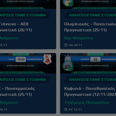
ΑΛΎΣΕΙΣ ΠΆΜΕ ΣΤΟΊΧΗΜΑ
ΑΝΑΛΎΣΕΙΣ ΠΆΜΕ ΣΤΟΊΧ
Γιάννινα – ΑΕΚ
Ολυμπιακός – Παναιτωλι
νωστικά (26/11)
Προγνωστικά (25/11)
Maligiannis
Ilias Maligiannis
25/11
ΠΑ 24/11
ΑΛΎΣΕΙΣ ΠΆΜΕ ΣΤΟΊΧΗΜΑ
ΑΝΑΛΎΣΕΙΣ ΠΆΜΕ ΣΤΟΊΧ
 – Πανσερραϊκός
Κηφισιά – Παναθηναϊκός
νωστικά (25/11)
Προγνωστικά (12/11/2023
Maligiannis
Τηλέμαχος Παπαγγέλου
24/11
ΚΥ 12/11