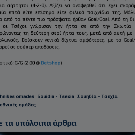
ια αήττητοι (4-2-0). Αξίζει να αναφερθεί ότι έχει σκορ
αία επτά είτε επίσημα είτε φιλικά παιχνίδια της. Μάλ
α από τα πέντε πιο πρόσφατα ήρθαν Goal/Goal. Από τη δι
 οι Τσέχοι γνώρισαν την ήττα σε από την Σκωτία 
ρώνοντας τη δεύτερη σερί ήττα τους, μετά από αυτή με 
ολωνούς. Βρίσκουν γενικά δίχτυα αμφότερες, με το Goal/
ορεί σε σούπερ αποδόσεις.
τικό: G/G (2.00 @
Betshop
)
ethnikes omades
Souidia - Tsexia
Σουηδία - Τσεχία
 εθνικές ομάδες
ε τα υπόλοιπα άρθρα