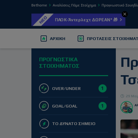
Bethome
Αναλύσεις Πάμε Στοίχημα
Προγνωστικό Σουηδία
ΝΕΟ
ΠΑΟK-Άντερλεχτ ΔΩΡΕΑΝ* 🎁
ΕΕΕΠ | 21+ | ΠΑΙΞΕ ΥΠΕΥΘΥΝΑ
ΑΡΧΙΚΗ
ΠΡΟΤΑΣΕΙΣ ΣΤΟΙΧΗΜΑ
Πρ
ΠΡΟΓΝΩΣΤΙΚΑ
ΣΤΟΙΧΗΜΑΤΟΣ
Τσ
1
OVER/UNDER
29 Μαρ
1
GOAL/GOAL
Α
ΤΟ ΔΥΝΑΤΟ ΣΗΜΕΙΟ