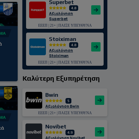
Superbet
4.8
Αξιολόγηση
Superbet
ΕΕΕΠ | 21+ | ΠΑΙΞΕ ΥΠΕΥΘΥΝΑ
ΗΜΑ
Stoiximan
ά
4.8
Αξιολόγηση
Stoiximan
ΕΕΕΠ | 21+ | ΠΑΙΞΕ ΥΠΕΥΘΥΝΑ
Καλύτερη Εξυπηρέτηση
Bwin
5
Αξιολόγηση Bwin
ΕΕΕΠ | 21+ | ΠΑΙΞΕ ΥΠΕΥΘΥΝΑ
ΗΜΑ
Novibet
κά
4.9
Αξιολόγηση Novibet