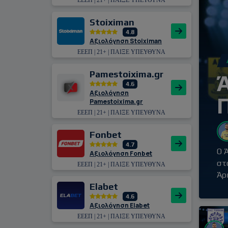
ΕΕΕΠ | 21+ | ΠΑΙΞΕ ΥΠΕΥΘΥΝΑ
Stoiximan
4.8
Αξιολόγηση Stoiximan
ΕΕΕΠ | 21+ | ΠΑΙΞΕ ΥΠΕΥΘΥΝΑ
Pamestoixima.gr
4.6
Αξιολόγηση
Pamestoixima.gr
ΕΕΕΠ | 21+ | ΠΑΙΞΕ ΥΠΕΥΘΥΝΑ
Fonbet
4.7
Ο 
Αξιολόγηση Fonbet
στ
ΕΕΕΠ | 21+ | ΠΑΙΞΕ ΥΠΕΥΘΥΝΑ
Άρ
Εlabet
επ
4.6
απ
Αξιολόγηση Εlabet
αγ
ΕΕΕΠ | 21+ | ΠΑΙΞΕ ΥΠΕΥΘΥΝΑ