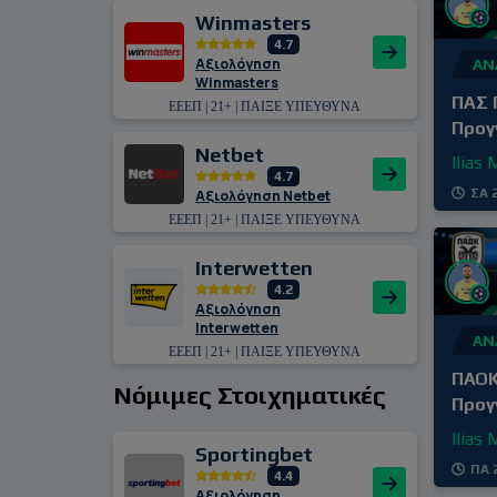
Winmasters
4.7
Αξιολόγηση
ΑΝ
Winmasters
ΠΑΣ 
ΕΕΕΠ | 21+ | ΠΑΙΞΕ ΥΠΕΥΘΥΝΑ
Προγ
Netbet
Ilias 
4.7
ΣΑ 
Αξιολόγηση Netbet
ΕΕΕΠ | 21+ | ΠΑΙΞΕ ΥΠΕΥΘΥΝΑ
Interwetten
4.2
Αξιολόγηση
Interwetten
ΑΝ
ΕΕΕΠ | 21+ | ΠΑΙΞΕ ΥΠΕΥΘΥΝΑ
ΠΑΟΚ
Νόμιμες Στοιχηματικές
Προγ
Ilias 
Sportingbet
ΠΑ 
4.4
Αξιολόγηση