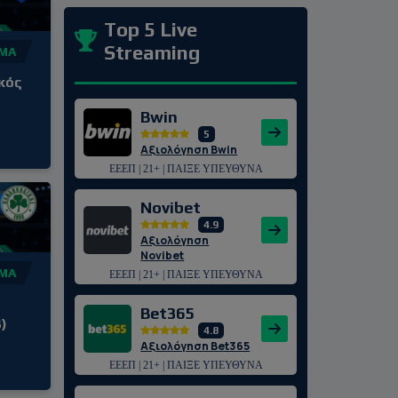
Top 5 Live
Streaming
ΗΜΑ
κός
Bwin
5
Αξιολόγηση Bwin
ΕΕΕΠ | 21+ | ΠΑΙΞΕ ΥΠΕΥΘΥΝΑ
Novibet
4.9
Αξιολόγηση
Novibet
ΗΜΑ
ΕΕΕΠ | 21+ | ΠΑΙΞΕ ΥΠΕΥΘΥΝΑ
Bet365
)
4.8
Αξιολόγηση Bet365
ΕΕΕΠ | 21+ | ΠΑΙΞΕ ΥΠΕΥΘΥΝΑ