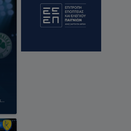
κη
την