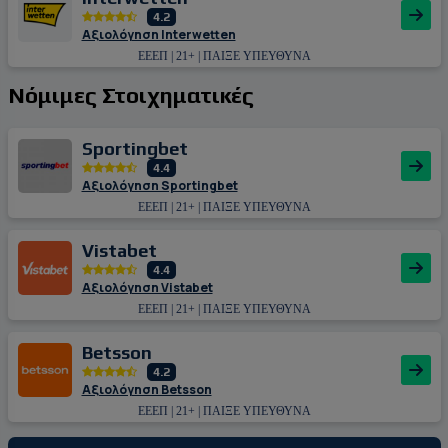
4.2
Αξιολόγηση Interwetten
ΕΕΕΠ | 21+ | ΠΑΙΞΕ ΥΠΕΥΘΥΝΑ
Νόμιμες Στοιχηματικές
Sportingbet
4.4
Αξιολόγηση Sportingbet
ΕΕΕΠ | 21+ | ΠΑΙΞΕ ΥΠΕΥΘΥΝΑ
Vistabet
4.4
Αξιολόγηση Vistabet
ΕΕΕΠ | 21+ | ΠΑΙΞΕ ΥΠΕΥΘΥΝΑ
Betsson
4.2
Αξιολόγηση Betsson
ΕΕΕΠ | 21+ | ΠΑΙΞΕ ΥΠΕΥΘΥΝΑ