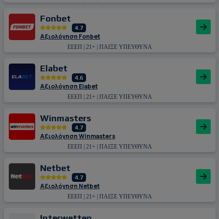
Fonbet
4.7
Αξιολόγηση Fonbet
ΕΕΕΠ | 21+ | ΠΑΙΞΕ ΥΠΕΥΘΥΝΑ
Εlabet
4.6
Αξιολόγηση Εlabet
ΕΕΕΠ | 21+ | ΠΑΙΞΕ ΥΠΕΥΘΥΝΑ
Winmasters
4.7
Αξιολόγηση Winmasters
ΕΕΕΠ | 21+ | ΠΑΙΞΕ ΥΠΕΥΘΥΝΑ
Netbet
4.7
Αξιολόγηση Netbet
ΕΕΕΠ | 21+ | ΠΑΙΞΕ ΥΠΕΥΘΥΝΑ
Interwetten