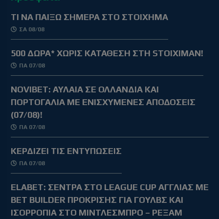
TΙ ΝΑ ΠΑΙΞΩ ΣΗΜΕΡΑ ΣΤΟ ΣΤΟΙΧΗΜΑ
ΣΑ 08/08
500 ΔΩΡΑ* ΧΩΡΙΣ ΚΑΤΑΘΕΣΗ ΣΤΗ STOIXIMAN!
ΠΑ 07/08
NOVIBET: ΑΥΛΑΙΑ ΣΕ ΟΛΛΑΝΔΙΑ ΚΑΙ
ΠΟΡΤΟΓΑΛΙΑ ΜΕ ΕΝΙΣΧΥΜΕΝΕΣ ΑΠΟΔΟΣΕΙΣ
(07/08)!
ΠΑ 07/08
ΚΕΡΔΙΖΕΙ ΤΙΣ ΕΝΤΥΠΩΣΕΙΣ
ΠΑ 07/08
ELABET: ΣΕΝΤΡΑ ΣΤΟ LEAGUE CUP ΑΓΓΛΙΑΣ ΜΕ
BET BUILDER ΠΡΟΚΡΙΣΗΣ ΓΙΑ ΓΟΥΛΒΣ ΚΑΙ
ΙΣΟΡΡΟΠΙΑ ΣΤΟ ΜΙΝΤΛΕΣΜΠΡΟ – ΡΕΞΑΜ