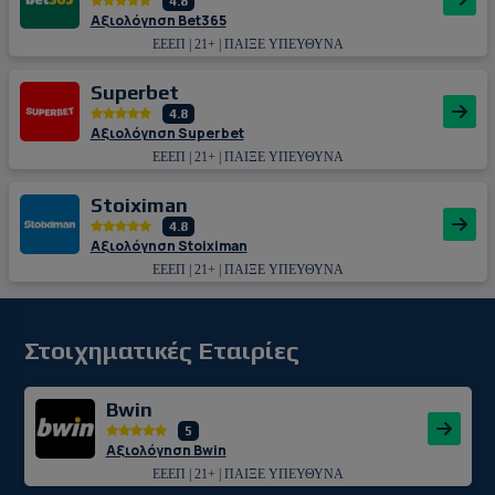
4.8
Αξιολόγηση Bet365
ΕΕΕΠ | 21+ | ΠΑΙΞΕ ΥΠΕΥΘΥΝΑ
Superbet
4.8
Αξιολόγηση Superbet
ΕΕΕΠ | 21+ | ΠΑΙΞΕ ΥΠΕΥΘΥΝΑ
Stoiximan
4.8
Αξιολόγηση Stoiximan
ΕΕΕΠ | 21+ | ΠΑΙΞΕ ΥΠΕΥΘΥΝΑ
Στοιχηματικές Εταιρίες
Bwin
5
Αξιολόγηση Bwin
ΕΕΕΠ | 21+ | ΠΑΙΞΕ ΥΠΕΥΘΥΝΑ