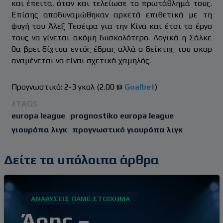
και έπειτα, όταν και τελείωσε το πρωτάθλημά τους.
Επίσης αποδυναμώθηκαν αρκετά επιθετικά με τη
φυγή του Άλεξ Τεσέιρα για την Κίνα και έτσι το έργο
τους να γίνεται ακόμη δυσκολότερο. Λογικά η Σάλκε
θα βρει δίχτυα εντός έδρας αλλά ο δείκτης του σκορ
αναμένεται να είναι σχετικά χαμηλός.
Προγνωστικό: 2-3 γκολ (2.00 @
Goalbet
)
#TAGS
europa league
prognostiko europa league
γιουρόπα λιγκ
προγνωστικό γιουρόπα λιγκ
Δείτε τα υπόλοιπα άρθρα
ΑΝΑΛΎΣΕΙΣ ΠΆΜΕ ΣΤΟΊΧΗΜΑ
Άρης –