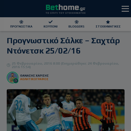
ΠΡΟΓΝΩΣΤΙΚΆ
ΚΟΥΠΌΝΙ
BLOGGERS
ΣΤΟΙΧΗΜΑΤΙΚΕΣ
Προγνωστικό Σάλκε – Σαχτάρ
ΕΕΕΠ | 21+ | ΠΑΙΞΕ ΥΠΕΥΘΥΝΑ
Ντόνετσκ 25/02/16
25 Φεβρουαρίου, 2016 8:00 (Ενημερώθηκε: 24 Φεβρουαρίου,
2016 15:54)
ΘΑΝΆΣΗΣ ΧΑΡΊΣΗΣ
ΑΘΛΗΤΙΚΟΓΡΑΦΟΣ