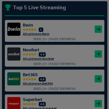
Top 5 Live Streaming
Bwin
5
Αξιολόγηση Bwin
ΕΕΕΠ | 21+ | ΠΑΙΞΕ ΥΠΕΥΘΥΝΑ
Novibet
4.9
Αξιολόγηση Novibet
ΕΕΕΠ | 21+ | ΠΑΙΞΕ ΥΠΕΥΘΥΝΑ
Bet365
4.8
Αξιολόγηση Bet365
ΕΕΕΠ | 21+ | ΠΑΙΞΕ ΥΠΕΥΘΥΝΑ
Superbet
4.8
Αξιολόγηση Superbet