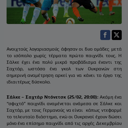
Facebook s
Twitt
Ανοιχτούς λογαριασμούς άφησαν οι δυο ομάδες μετά
το ισόπαλο χωρίς τέρματα πρώτο παιχνίδι τους. Η
Σάλκε έχει ένα πολύ μικρό προβάδισμα έναντι της
Σαχτάρ, ωστόσο ένα γκολ των Ουκρανών στη
σημερινή αναμέτρηση αρκεί για να κάνει το έργο της
ιδιαιτέρως δύσκολο.
Σάλκε – Σαχτάρ Ντόνετσκ (25/02, 20:00):
Ακόμη ένα
“σφιχτό” παιχνίδι αναμένεται ανάμεσα σε Σάλκε και
Σαχτάρ, με τους Γερμανούς να είναι κάπως ντεφορμέ
το τελευταίο διάστημα, ενώ οι Ουκρανοί έχουν δώσει
μόνο ένα επίσημο παιχνίδι από τις αρχές Δεκεμβρίου