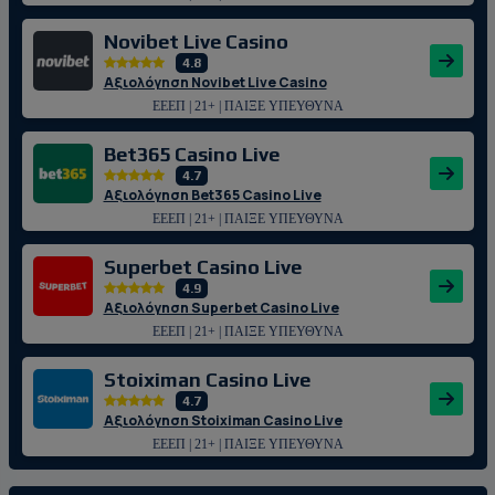
Novibet Live Casino
4.8
Αξιολόγηση Novibet Live Casino
ΕΕΕΠ | 21+ | ΠΑΙΞΕ ΥΠΕΥΘΥΝΑ
Bet365 Casino Live
4.7
Αξιολόγηση Bet365 Casino Live
ΕΕΕΠ | 21+ | ΠΑΙΞΕ ΥΠΕΥΘΥΝΑ
Superbet Casino Live
4.9
Αξιολόγηση Superbet Casino Live
ΕΕΕΠ | 21+ | ΠΑΙΞΕ ΥΠΕΥΘΥΝΑ
Stoiximan Casino Live
4.7
Αξιολόγηση Stoiximan Casino Live
ΕΕΕΠ | 21+ | ΠΑΙΞΕ ΥΠΕΥΘΥΝΑ