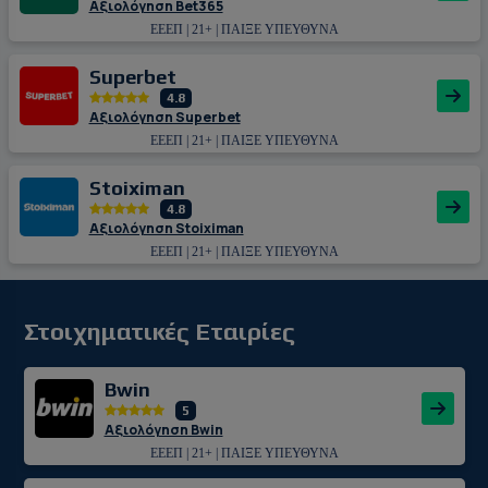
Αξιολόγηση Bet365
ΕΕΕΠ | 21+ | ΠΑΙΞΕ ΥΠΕΥΘΥΝΑ
Superbet
4.8
Αξιολόγηση Superbet
ΕΕΕΠ | 21+ | ΠΑΙΞΕ ΥΠΕΥΘΥΝΑ
Stoiximan
4.8
Αξιολόγηση Stoiximan
ΕΕΕΠ | 21+ | ΠΑΙΞΕ ΥΠΕΥΘΥΝΑ
Στοιχηματικές Εταιρίες
Bwin
5
Αξιολόγηση Bwin
ΕΕΕΠ | 21+ | ΠΑΙΞΕ ΥΠΕΥΘΥΝΑ