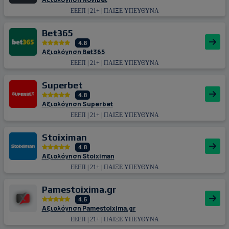
ΕΕΕΠ | 21+ | ΠΑΙΞΕ ΥΠΕΥΘΥΝΑ
Bet365
4.8
Αξιολόγηση Bet365
ΕΕΕΠ | 21+ | ΠΑΙΞΕ ΥΠΕΥΘΥΝΑ
Superbet
4.8
Αξιολόγηση Superbet
ΕΕΕΠ | 21+ | ΠΑΙΞΕ ΥΠΕΥΘΥΝΑ
Stoiximan
4.8
Αξιολόγηση Stoiximan
ΕΕΕΠ | 21+ | ΠΑΙΞΕ ΥΠΕΥΘΥΝΑ
Pamestoixima.gr
4.6
Αξιολόγηση Pamestoixima.gr
ΕΕΕΠ | 21+ | ΠΑΙΞΕ ΥΠΕΥΘΥΝΑ