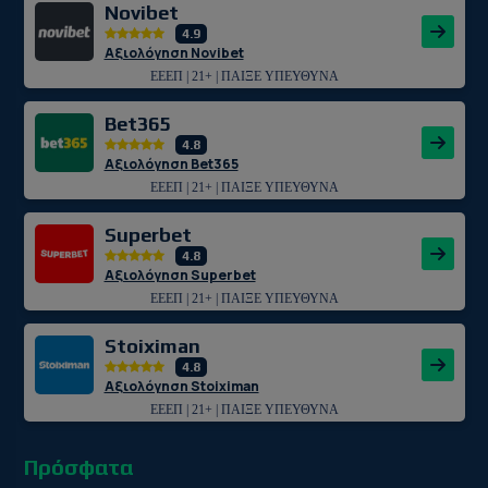
Novibet
4.9
Αξιολόγηση Novibet
ΕΕΕΠ | 21+ | ΠΑΙΞΕ ΥΠΕΥΘΥΝΑ
Bet365
4.8
Αξιολόγηση Bet365
ΕΕΕΠ | 21+ | ΠΑΙΞΕ ΥΠΕΥΘΥΝΑ
Superbet
4.8
Αξιολόγηση Superbet
ΕΕΕΠ | 21+ | ΠΑΙΞΕ ΥΠΕΥΘΥΝΑ
Stoiximan
4.8
Αξιολόγηση Stoiximan
ΕΕΕΠ | 21+ | ΠΑΙΞΕ ΥΠΕΥΘΥΝΑ
Πρόσφατα