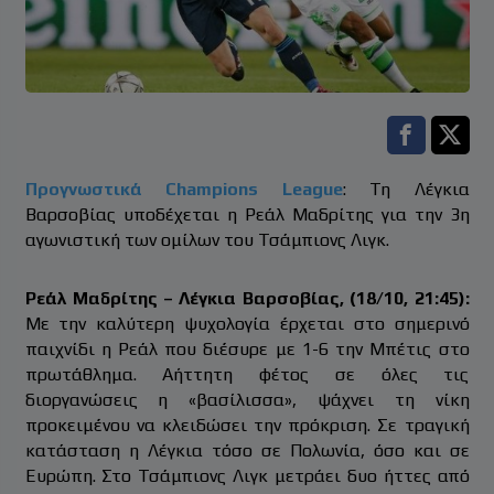
Facebook s
Twitt
Προγνωστικά Champions League
: Τη Λέγκια
Βαρσοβίας υποδέχεται η Ρεάλ Μαδρίτης για την 3η
αγωνιστική των ομίλων του Τσάμπιονς Λιγκ.
Ρεάλ Μαδρίτης – Λέγκια Βαρσοβίας, (18/10, 21:45):
Με την καλύτερη ψυχολογία έρχεται στο σημερινό
παιχνίδι η Ρεάλ που διέσυρε με 1-6 την Μπέτις στο
πρωτάθλημα. Αήττητη φέτος σε όλες τις
διοργανώσεις η «βασίλισσα», ψάχνει τη νίκη
προκειμένου να κλειδώσει την πρόκριση. Σε τραγική
κατάσταση η Λέγκια τόσο σε Πολωνία, όσο και σε
Ευρώπη. Στο Τσάμπιονς Λιγκ μετράει δυο ήττες από