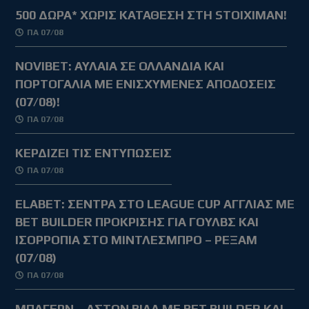
500 ΔΩΡΑ* ΧΩΡΙΣ ΚΑΤΑΘΕΣΗ ΣΤΗ STOIXIMAN!
ΠΑ 07/08
NOVIBET: ΑΥΛΑΙΑ ΣΕ ΟΛΛΑΝΔΙΑ ΚΑΙ
ΠΟΡΤΟΓΑΛΙΑ ΜΕ ΕΝΙΣΧΥΜΕΝΕΣ ΑΠΟΔΟΣΕΙΣ
(07/08)!
ΠΑ 07/08
ΚΕΡΔΙΖΕΙ ΤΙΣ ΕΝΤΥΠΩΣΕΙΣ
ΠΑ 07/08
ELABET: ΣΕΝΤΡΑ ΣΤΟ LEAGUE CUP ΑΓΓΛΙΑΣ ΜΕ
BET BUILDER ΠΡΟΚΡΙΣΗΣ ΓΙΑ ΓΟΥΛΒΣ ΚΑΙ
ΙΣΟΡΡΟΠΙΑ ΣΤΟ ΜΙΝΤΛΕΣΜΠΡΟ – ΡΕΞΑΜ
(07/08)
ΠΑ 07/08
ΜΠΑΓΕΡΝ – ΑΣΤΟΝ ΒΙΛΑ ΜΕ BET BUILDER ΚΑΙ