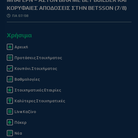
ΚΟΡΥΦΑΙΕΣ ΑΠΟΔΟΣΕΙΣ ΣΤΗΝ BETSSON (7/8)
ΠΑ 07/08
Χρήσιμα
Αρχική
Προτάσεις Στοιχήματος
Κουπόνι Στοιχήματος
Βαθμολογίες
Στοιχηματικές Εταιρίες
Καλύτερες Στοιχηματικές
Live Καζίνο
Πόκερ
Νέα