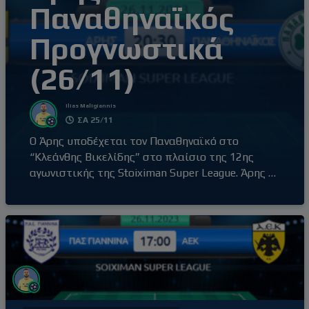
Παναθηναϊκός
Προγνωστικά
(26/11)
Ilias Maligiannis
ΣΑ 25/11
Ο Άρης υποδέχεται τον Παναθηναϊκό στο
“Κλεάνθης Βικελίδης” στο πλαίσιο της 12ης
αγωνιστικής της Stoiximan Super League. Άρης –
Παναθηναϊκός (20:30) Ο Άρης έβγαλε αντίδραση
με τη νίκη επί του Βόλου εκτός έδρας, με σκορ
0-2, αφήνοντας πίσω του την απρόσμενη ήττα
στο γήπεδό του από τον Ατρόμητο (1-3) δύο
αγωνιστικές πριν. Τρίτη νίκη στα