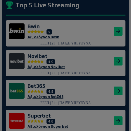
Top 5 Live Streaming
Bwin
5
Αξιολόγηση Bwin
ΕΕΕΠ | 21+ | ΠΑΙΞΕ ΥΠΕΥΘΥΝΑ
Novibet
4.9
Αξιολόγηση Novibet
ΕΕΕΠ | 21+ | ΠΑΙΞΕ ΥΠΕΥΘΥΝΑ
Bet365
4.8
Αξιολόγηση Bet365
ΕΕΕΠ | 21+ | ΠΑΙΞΕ ΥΠΕΥΘΥΝΑ
Superbet
4.8
Αξιολόγηση Superbet