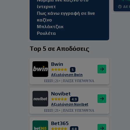
ίντερνετ
ΔΕ 
Πως κάνω εγγραφή σε live
καζίνο
Μπλάκτζακ
Ρουλέτα
Top 5 σε Αποδόσεις
Bwin
5
Αξιολόγηση Bwin
ΕΕΕΠ | 21+ | ΠΑΙΞΕ ΥΠΕΥΘΥΝΑ
Novibet
4.9
Αξιολόγηση Novibet
ΕΕΕΠ | 21+ | ΠΑΙΞΕ ΥΠΕΥΘΥΝΑ
Bet365
4.8