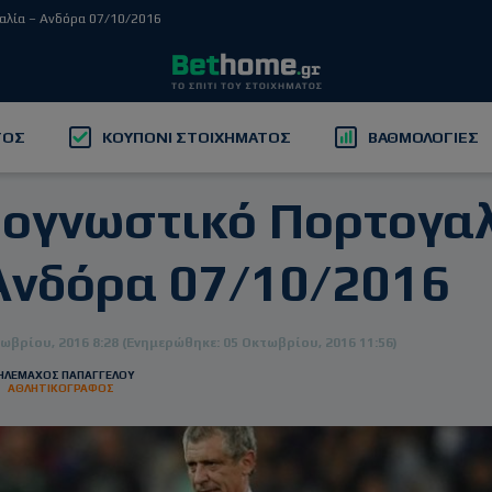
αλία – Ανδόρα 07/10/2016
ΤΟΣ
ΚΟΥΠΟΝΙ ΣΤΟΙΧΗΜΑΤΟΣ
ΒΑΘΜΟΛΟΓΙΕΣ
ογνωστικό Πορτογα
Ανδόρα 07/10/2016
ωβρίου, 2016 8:28 (Ενημερώθηκε: 05 Οκτωβρίου, 2016 11:56)
ΗΛΈΜΑΧΟΣ ΠΑΠΑΓΓΈΛΟΥ
ΑΘΛΗΤΙΚΟΓΡΑΦΟΣ