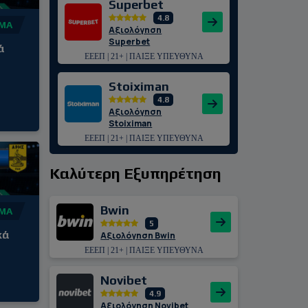
Superbet
4.8
ΗΜΑ
Αξιολόγηση
Superbet
ά
ΕΕΕΠ | 21+ | ΠΑΙΞΕ ΥΠΕΥΘΥΝΑ
Stoiximan
4.8
Αξιολόγηση
Stoiximan
ΕΕΕΠ | 21+ | ΠΑΙΞΕ ΥΠΕΥΘΥΝΑ
Καλύτερη Εξυπηρέτηση
Bwin
ΗΜΑ
5
κά
Αξιολόγηση Bwin
ΕΕΕΠ | 21+ | ΠΑΙΞΕ ΥΠΕΥΘΥΝΑ
Novibet
4.9
Αξιολόγηση Novibet