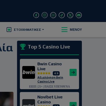
facebook social link
instagram social link
youtube social link
tiktok social link
twitter social link
discord social link
ΣΤΟΙΧΗΜΑΤΙΚΕΣ
ΜΕΝΟΥ
λία
Top 5 Casino Live
Bwin Casino
Live
4.9
Αξιολόγηση Bwin
Casino Live
ΕΕΕΠ | 21+ | ΠΑΙΞΕ ΥΠΕΥΘΥΝΑ
Novibet Live
Casino