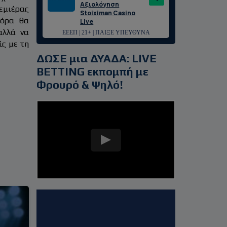
Αξιολόγηση
εμιέρας
Stoiximan Casino
δόρα θα
Live
αλλά να
ΕΕΕΠ | 21+ | ΠΑΙΞΕ ΥΠΕΥΘΥΝΑ
ίς με τη
ΔΩΣΕ μια ΔΥΑΔΑ: LIVE
BETTING εκπομπή με
Φρουρό & Ψηλό!