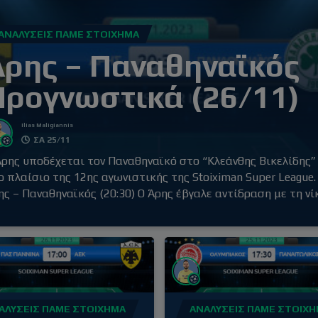
ΑΝΑΛΎΣΕΙΣ ΠΆΜΕ ΣΤΟΊΧΗΜΑ
Άρης – Παναθηναϊκός
Προγνωστικά (26/11)
Ilias Maligiannis
ΣΑ 25/11
Άρης υποδέχεται τον Παναθηναϊκό στο “Κλεάνθης Βικελίδης”
ο πλαίσιο της 12ης αγωνιστικής της Stoiximan Super League.
ης – Παναθηναϊκός (20:30) Ο Άρης έβγαλε αντίδραση με τη νί
ί του Βόλου εκτός έδρας, με σκορ 0-2, αφήνοντας πίσω του 
ρόσμενη ήττα στο γήπεδό του από τον Ατρόμητο (1-3) δύο
ωνιστικές πριν. Τρίτη νίκη στα
ΑΛΎΣΕΙΣ ΠΆΜΕ ΣΤΟΊΧΗΜΑ
ΑΝΑΛΎΣΕΙΣ ΠΆΜΕ ΣΤΟΊΧ