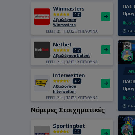
ΠΑΣ 
Winmasters
Προγ
4.7
Αξιολόγηση
Ilias 
Winmasters
ΣΑ 
ΕΕΕΠ | 21+ | ΠΑΙΞΕ ΥΠΕΥΘΥΝΑ
Netbet
4.7
Αξιολόγηση Netbet
ΕΕΕΠ | 21+ | ΠΑΙΞΕ ΥΠΕΥΘΥΝΑ
ΑΝ
Interwetten
ΠΑΟΚ
4.2
Αξιολόγηση
Προγ
Interwetten
Ilias 
ΕΕΕΠ | 21+ | ΠΑΙΞΕ ΥΠΕΥΘΥΝΑ
ΠΑ 
Νόμιμες Στοιχηματικές
Sportingbet
4.4