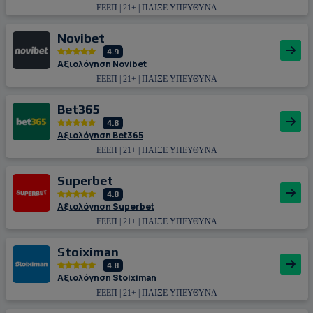
ΕΕΕΠ | 21+ | ΠΑΙΞΕ ΥΠΕΥΘΥΝΑ
Novibet
4.9
Αξιολόγηση Novibet
ΕΕΕΠ | 21+ | ΠΑΙΞΕ ΥΠΕΥΘΥΝΑ
Bet365
4.8
Αξιολόγηση Bet365
ΕΕΕΠ | 21+ | ΠΑΙΞΕ ΥΠΕΥΘΥΝΑ
Superbet
4.8
Αξιολόγηση Superbet
ΕΕΕΠ | 21+ | ΠΑΙΞΕ ΥΠΕΥΘΥΝΑ
Stoiximan
4.8
Αξιολόγηση Stoiximan
ΕΕΕΠ | 21+ | ΠΑΙΞΕ ΥΠΕΥΘΥΝΑ