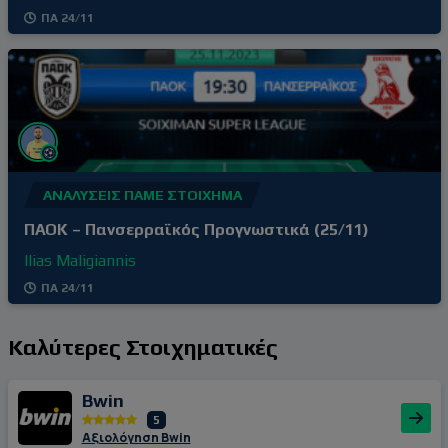
ΠΑ 24/11
ΑΝΑΛΎΣΕΙΣ ΠΆΜΕ ΣΤΟΊΧΗΜΑ
ΠΑΟΚ – Πανσερραϊκός Προγνωστικά (25/11)
Ilias Maligiannis
ΠΑ 24/11
Καλύτερες Στοιχηματικές
Bwin
5
Αξιολόγηση Bwin