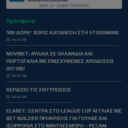
ΕΕΕΠ | 21+ | ΠΑΙΞΕ ΥΠΕΥΘΥΝΑ
Πρόσφατα
500 ΔΩΡΑ* ΧΩΡΙΣ ΚΑΤΑΘΕΣΗ ΣΤΗ STOIXIMAN!
ΠΑ 07/08
NOVIBET: ΑΥΛΑΙΑ ΣΕ ΟΛΛΑΝΔΙΑ ΚΑΙ
ΠΟΡΤΟΓΑΛΙΑ ΜΕ ΕΝΙΣΧΥΜΕΝΕΣ ΑΠΟΔΟΣΕΙΣ
(07/08)!
ΠΑ 07/08
ΚΕΡΔΙΖΕΙ ΤΙΣ ΕΝΤΥΠΩΣΕΙΣ
ΠΑ 07/08
ELABET: ΣΕΝΤΡΑ ΣΤΟ LEAGUE CUP ΑΓΓΛΙΑΣ ΜΕ
BET BUILDER ΠΡΟΚΡΙΣΗΣ ΓΙΑ ΓΟΥΛΒΣ ΚΑΙ
ΙΣΟΡΡΟΠΙΑ ΣΤΟ ΜΙΝΤΛΕΣΜΠΡΟ – ΡΕΞΑΜ