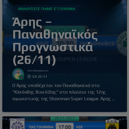
ΑΝΑΛΎΣΕΙΣ ΠΆΜΕ ΣΤΟΊΧΗΜΑ
Άρης –
Παναθηναϊκός
Προγνωστικά
(26/11)
Ilias Maligiannis
ΣΑ 25/11
Ο Άρης υποδέχεται τον Παναθηναϊκό στο
“Κλεάνθης Βικελίδης” στο πλαίσιο της 12ης
αγωνιστικής της Stoiximan Super League. Άρης –
Παναθηναϊκός (20:30) Ο Άρης έβγαλε αντίδραση
με τη νίκη επί του Βόλου εκτός έδρας, με σκορ
0-2, αφήνοντας πίσω του την απρόσμενη ήττα
στο γήπεδό του από τον Ατρόμητο (1-3) δύο