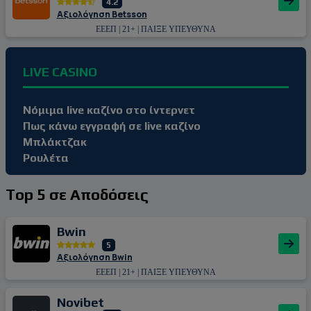
4.2
Αξιολόγηση Betsson
ΕΕΕΠ | 21+ | ΠΑΙΞΕ ΥΠΕΥΘΥΝΑ
LIVE CASINO
Νόμιμα live καζίνο στο ίντερνετ
Πως κάνω εγγραφή σε live καζίνο
Μπλάκτζακ
Ρουλέτα
Top 5 σε Αποδόσεις
Bwin
5
Αξιολόγηση Bwin
ΕΕΕΠ | 21+ | ΠΑΙΞΕ ΥΠΕΥΘΥΝΑ
Novibet