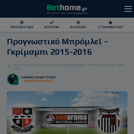
ΠΡΟΓΝΩΣΤΙΚΆ
ΚΟΥΠΌΝΙ
BLOGGERS
ΣΤΟΙΧΗΜΑΤΙΚΕΣ
Προγνωστικό Μπρόμλεϊ –
ΕΕΕΠ | 21+ | ΠΑΙΞΕ ΥΠΕΥΘΥΝΑ
Γκρίμσμπι 2015-2016
19 Ιανουαρίου, 2016 10:00 (Ενημερώθηκε: 19 Ιανουαρίου, 2016
1:55)
ΓΙΑΝΝΗΣ ΚΑΛΑΪΤΖΙΔΗΣ
ΑΘΛΗΤΙΚΟΓΡΑΦΟΣ