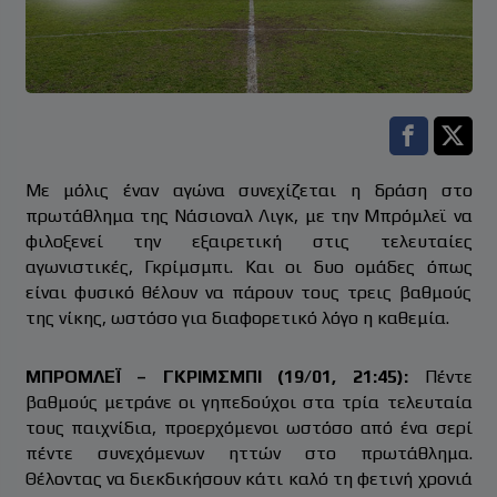
Facebook s
Twitt
Με μόλις έναν αγώνα συνεχίζεται η δράση στο
πρωτάθλημα της Νάσιοναλ Λιγκ, με την Μπρόμλεϊ να
φιλοξενεί την εξαιρετική στις τελευταίες
αγωνιστικές, Γκρίμσμπι. Και οι δυο ομάδες όπως
είναι φυσικό θέλουν να πάρουν τους τρεις βαθμούς
της νίκης, ωστόσο για διαφορετικό λόγο η καθεμία.
ΜΠΡΟΜΛΕΪ – ΓΚΡΙΜΣΜΠΙ (19/01, 21:45):
Πέντε
βαθμούς μετράνε οι γηπεδούχοι στα τρία τελευταία
τους παιχνίδια, προερχόμενοι ωστόσο από ένα σερί
πέντε συνεχόμενων ηττών στο πρωτάθλημα.
Θέλοντας να διεκδικήσουν κάτι καλό τη φετινή χρονιά