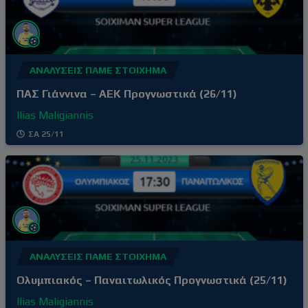
αγωνιστικές πριν. Τρίτη νίκη στα
ΑΝΑΛΎΣΕΙΣ ΠΆΜΕ ΣΤΟΊΧΗΜΑ
ΠΑΣ Γιάννινα – ΑΕΚ Προγνωστικά (26/11)
Ilias Maligiannis
ΣΑ 25/11
ΑΝΑΛΎΣΕΙΣ ΠΆΜΕ ΣΤΟΊΧΗΜΑ
Ολυμπιακός – Παναιτωλικός Προγνωστικά (25/11)
Ilias Maligiannis