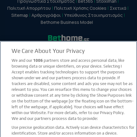
Προγνωστικά Στοιχήματος
Bet365
Stoiximan
Πολιτική Απορρήτου
Πολιτική Χρήσης Cookies
Σχετικά
Sitemap
Αρθρογράφοι
Υπεύθυνος Στοιχηματισμός
Bethome Business Model
We Care About Your Privacy
facebook social link
instagram social link
youtube social link
tiktok social link
twitter social link
discord social link
We and our
1006
partners store and access personal data, like
browsing data or unique identifiers, on your device. Selecting I
Accept enables tracking technologies to support the purposes
21+
shown under we and our partners process data to provide. If
trackers are disabled, some content and ads you see may not be as
relevant to you. You can resurface this menu to change your choices
or withdraw consent at any time by clicking the Show Purposes link
on the bottom of the webpage [or the floating icon on the bottom-
left of the webpage, if applicable]. Your choices will have effect
within our Website. For more details, refer to our Privacy Policy.
We and our partners process data to provide:
Use precise geolocation data. Actively scan device characteristics for
identification. Store and/or access information on a device.