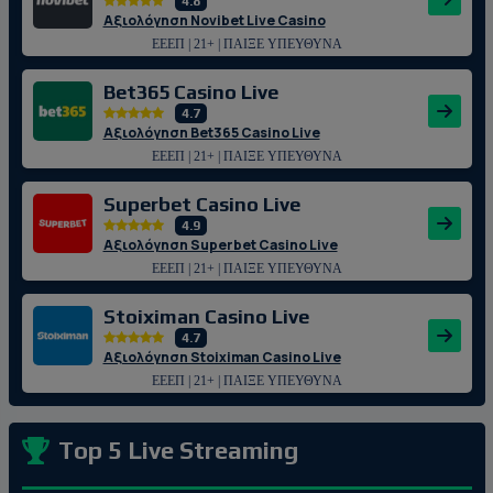
4.8
Αξιολόγηση Novibet Live Casino
ΕΕΕΠ | 21+ | ΠΑΙΞΕ ΥΠΕΥΘΥΝΑ
Bet365 Casino Live
4.7
Αξιολόγηση Bet365 Casino Live
ΕΕΕΠ | 21+ | ΠΑΙΞΕ ΥΠΕΥΘΥΝΑ
Superbet Casino Live
4.9
Αξιολόγηση Superbet Casino Live
ΕΕΕΠ | 21+ | ΠΑΙΞΕ ΥΠΕΥΘΥΝΑ
Stoiximan Casino Live
4.7
Αξιολόγηση Stoiximan Casino Live
ΕΕΕΠ | 21+ | ΠΑΙΞΕ ΥΠΕΥΘΥΝΑ
Top 5 Live Streaming