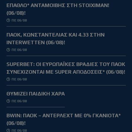
ΕΠΑΘΛΟ* ΑΝΤΑΜΟΙΒΗΣ ΣΤΗ STOIXIMAN!
(06/08)!
ΠΕ 06/08
ΠΑΟΚ, ΚΩΝΣΤΑΝΤΕΛΙΑΣ ΚΑΙ 4.33 ΣΤΗΝ
INTERWETTEN (06/08)!
ΠΕ 06/08
SUPERBET: ΟΙ ΕΥΡΩΠΑΪΚΕΣ ΒΡΑΔΙΕΣ ΤΟΥ ΠΑΟΚ
ΣΥΝΕΧΙΖΟΝΤΑΙ ΜΕ SUPER ΑΠΟΔΟΣΕΙΣ* (06/08)!
ΠΕ 06/08
ΘΥΜΙΖΕΙ ΠΑΙΔΙΚΗ ΧΑΡΑ
ΠΕ 06/08
BWIN: ΠΑΟΚ – ΑΝΤΕΡΛΕΧΤ ΜΕ 0% ΓΚΑΝΙΟΤΑ*
(06/08)!
ΠΕ 06/08