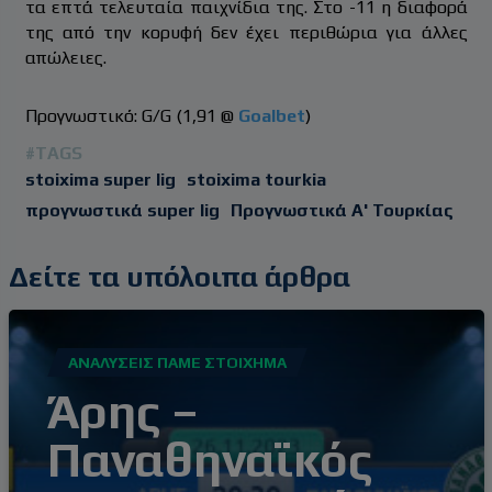
τα επτά τελευταία παιχνίδια της. Στο -11 η διαφορά
της από την κορυφή δεν έχει περιθώρια για άλλες
απώλειες.
Προγνωστικό: G/G (1,91 @
Goalbet
)
#TAGS
stoixima super lig
stoixima tourkia
προγνωστικά super lig
Προγνωστικά Α' Τουρκίας
Δείτε τα υπόλοιπα άρθρα
ΑΝΑΛΎΣΕΙΣ ΠΆΜΕ ΣΤΟΊΧΗΜΑ
Άρης –
Παναθηναϊκός