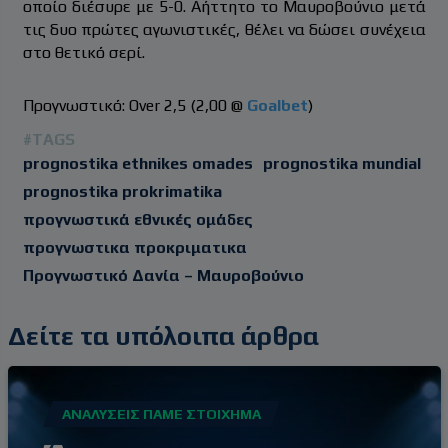
οποίο διέσυρε με 5-0. Αήττητο το Μαυροβούνιο μετά
τις δυο πρώτες αγωνιστικές, θέλει να δώσει συνέχεια
στο θετικό σερί.
Προγνωστικό: Over 2,5 (2,00 @
Goalbet
)
#TAGS
prognostika ethnikes omades
prognostika mundial
prognostika prokrimatika
προγνωστικά εθνικές ομάδες
προγνωστικα προκριματικα
Προγνωστικό Δανία – Μαυροβούνιο
Δείτε τα υπόλοιπα άρθρα
ΑΝΑΛΎΣΕΙΣ ΠΆΜΕ ΣΤΟΊΧΗΜΑ