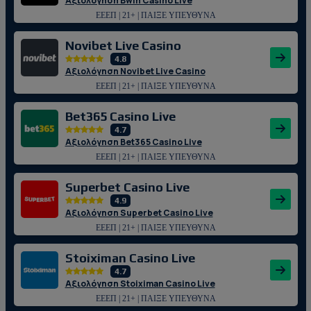
Αξιολόγηση Bwin Casino Live
ΕΕΕΠ | 21+ | ΠΑΙΞΕ ΥΠΕΥΘΥΝΑ
Novibet Live Casino
4.8
Αξιολόγηση Novibet Live Casino
ΕΕΕΠ | 21+ | ΠΑΙΞΕ ΥΠΕΥΘΥΝΑ
Bet365 Casino Live
4.7
Αξιολόγηση Bet365 Casino Live
ΕΕΕΠ | 21+ | ΠΑΙΞΕ ΥΠΕΥΘΥΝΑ
Superbet Casino Live
4.9
Αξιολόγηση Superbet Casino Live
ΕΕΕΠ | 21+ | ΠΑΙΞΕ ΥΠΕΥΘΥΝΑ
Stoiximan Casino Live
4.7
Αξιολόγηση Stoiximan Casino Live
ΕΕΕΠ | 21+ | ΠΑΙΞΕ ΥΠΕΥΘΥΝΑ