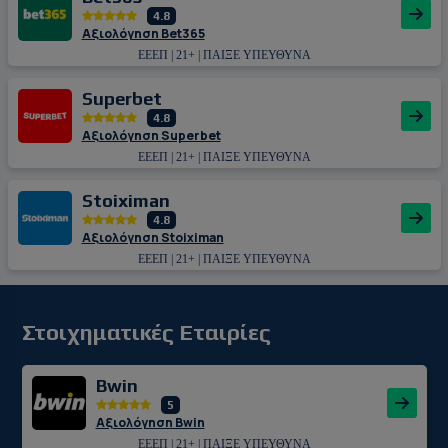
4.8
Αξιολόγηση Bet365
ΕΕΕΠ | 21+ | ΠΑΙΞΕ ΥΠΕΥΘΥΝΑ
Superbet
4.8
Αξιολόγηση Superbet
ΕΕΕΠ | 21+ | ΠΑΙΞΕ ΥΠΕΥΘΥΝΑ
Stoiximan
4.8
Αξιολόγηση Stoiximan
ΕΕΕΠ | 21+ | ΠΑΙΞΕ ΥΠΕΥΘΥΝΑ
Στοιχηματικές Εταιρίες
Bwin
5
Αξιολόγηση Bwin
ΕΕΕΠ | 21+ | ΠΑΙΞΕ ΥΠΕΥΘΥΝΑ