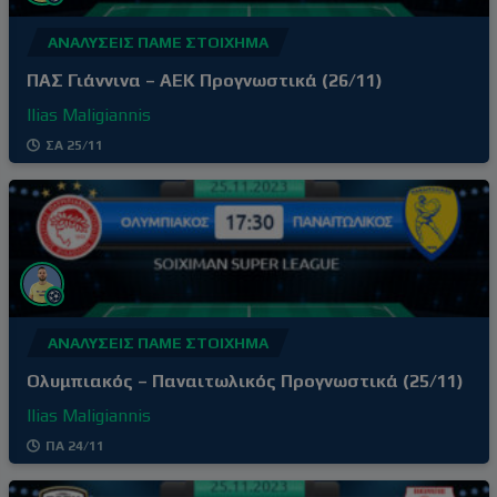
ΑΝΑΛΎΣΕΙΣ ΠΆΜΕ ΣΤΟΊΧΗΜΑ
ΠΑΣ Γιάννινα – ΑΕΚ Προγνωστικά (26/11)
Ilias Maligiannis
ΣΑ 25/11
ΑΝΑΛΎΣΕΙΣ ΠΆΜΕ ΣΤΟΊΧΗΜΑ
Ολυμπιακός – Παναιτωλικός Προγνωστικά (25/11)
Ilias Maligiannis
ΠΑ 24/11