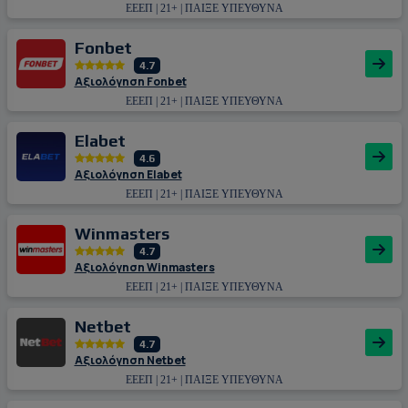
ΕΕΕΠ | 21+ | ΠΑΙΞΕ ΥΠΕΥΘΥΝΑ
Fonbet
4.7
Αξιολόγηση Fonbet
ΕΕΕΠ | 21+ | ΠΑΙΞΕ ΥΠΕΥΘΥΝΑ
Εlabet
4.6
Αξιολόγηση Εlabet
ΕΕΕΠ | 21+ | ΠΑΙΞΕ ΥΠΕΥΘΥΝΑ
Winmasters
4.7
Αξιολόγηση Winmasters
ΕΕΕΠ | 21+ | ΠΑΙΞΕ ΥΠΕΥΘΥΝΑ
Netbet
4.7
Αξιολόγηση Netbet
ΕΕΕΠ | 21+ | ΠΑΙΞΕ ΥΠΕΥΘΥΝΑ