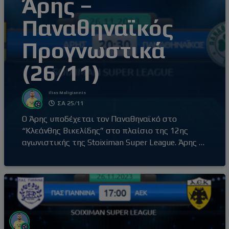
Άρης –
Παναθηναϊκός
Προγνωστικά
(26/11)
Ilias Maligiannis
ΣΑ 25/11
Ο Άρης υποδέχεται τον Παναθηναϊκό στο
“Κλεάνθης Βικελίδης” στο πλαίσιο της 12ης
αγωνιστικής της Stoiximan Super League. Άρης –
Παναθηναϊκός (20:30) Ο Άρης έβγαλε αντίδραση
με τη νίκη επί του Βόλου εκτός έδρας, με σκορ
0-2, αφήνοντας πίσω του την απρόσμενη ήττα
στο γήπεδό του από τον Ατρόμητο (1-3) δύο
αγωνιστικές πριν. Τρίτη νίκη στα