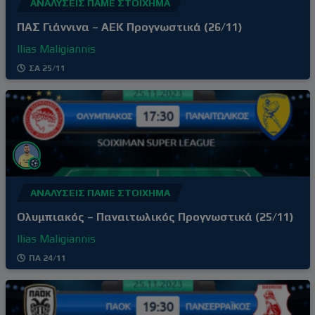
ΑΝΑΛΎΣΕΙΣ ΠΆΜΕ ΣΤΟΊΧΗΜΑ
ΠΑΣ Γιάννινα – ΑΕΚ Προγνωστικά (26/11)
Ilias Maligiannis
ΣΑ 25/11
ΑΝΑΛΎΣΕΙΣ ΠΆΜΕ ΣΤΟΊΧΗΜΑ
Ολυμπιακός – Παναιτωλικός Προγνωστικά (25/11)
Ilias Maligiannis
ΠΑ 24/11