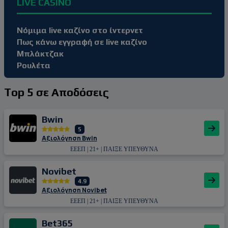
LIVE CASINO
Νόμιμα live καζίνο στο ίντερνετ
Πως κάνω εγγραφή σε live καζίνο
Μπλάκτζακ
Ρουλέτα
Top 5 σε Αποδόσεις
Bwin
5
Αξιολόγηση Bwin
ΕΕΕΠ | 21+ | ΠΑΙΞΕ ΥΠΕΥΘΥΝΑ
Novibet
4.9
Αξιολόγηση Novibet
ΕΕΕΠ | 21+ | ΠΑΙΞΕ ΥΠΕΥΘΥΝΑ
Bet365