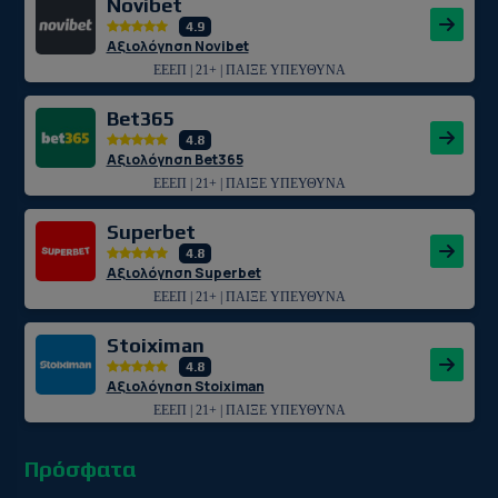
Novibet
4.9
Αξιολόγηση Novibet
ΕΕΕΠ | 21+ | ΠΑΙΞΕ ΥΠΕΥΘΥΝΑ
Bet365
4.8
Αξιολόγηση Bet365
ΕΕΕΠ | 21+ | ΠΑΙΞΕ ΥΠΕΥΘΥΝΑ
Superbet
4.8
Αξιολόγηση Superbet
ΕΕΕΠ | 21+ | ΠΑΙΞΕ ΥΠΕΥΘΥΝΑ
Stoiximan
4.8
Αξιολόγηση Stoiximan
ΕΕΕΠ | 21+ | ΠΑΙΞΕ ΥΠΕΥΘΥΝΑ
Πρόσφατα