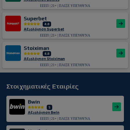
ΕΕΕΠ | 21+ | ΠΑΙΞΕ ΥΠΕΥΘΥΝΑ
Superbet
4.8
Αξιολόγηση Superbet
ΕΕΕΠ | 21+ | ΠΑΙΞΕ ΥΠΕΥΘΥΝΑ
Stoiximan
4.8
Αξιολόγηση Stoiximan
ΕΕΕΠ | 21+ | ΠΑΙΞΕ ΥΠΕΥΘΥΝΑ
Στοιχηματικές Εταιρίες
Bwin
5
Αξιολόγηση Bwin
ΕΕΕΠ | 21+ | ΠΑΙΞΕ ΥΠΕΥΘΥΝΑ