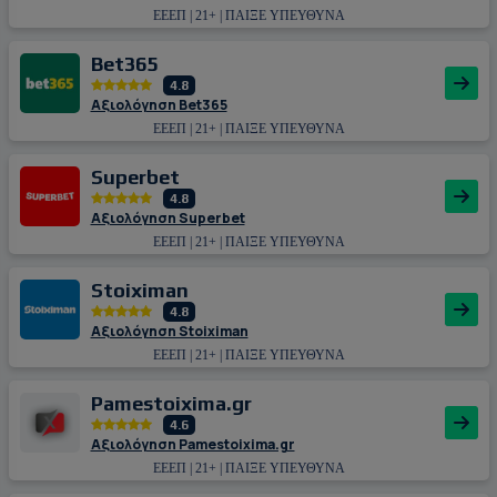
ΕΕΕΠ | 21+ | ΠΑΙΞΕ ΥΠΕΥΘΥΝΑ
Bet365
4.8
Αξιολόγηση Bet365
ΕΕΕΠ | 21+ | ΠΑΙΞΕ ΥΠΕΥΘΥΝΑ
Superbet
4.8
Αξιολόγηση Superbet
ΕΕΕΠ | 21+ | ΠΑΙΞΕ ΥΠΕΥΘΥΝΑ
Stoiximan
4.8
Αξιολόγηση Stoiximan
ΕΕΕΠ | 21+ | ΠΑΙΞΕ ΥΠΕΥΘΥΝΑ
Pamestoixima.gr
4.6
Αξιολόγηση Pamestoixima.gr
ΕΕΕΠ | 21+ | ΠΑΙΞΕ ΥΠΕΥΘΥΝΑ