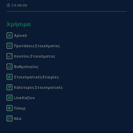
ΣΑ 08/08
Χρήσιμα
Αρχική
Προτάσεις Στοιχήματος
Κουπόνι Στοιχήματος
Βαθμολογίες
Στοιχηματικές Εταιρίες
Καλύτερες Στοιχηματικές
Live Καζίνο
Πόκερ
Νέα