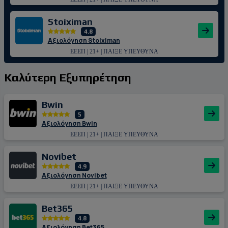
Stoiximan
4.8
Αξιολόγηση Stoiximan
ΕΕΕΠ | 21+ | ΠΑΙΞΕ ΥΠΕΥΘΥΝΑ
Καλύτερη Εξυπηρέτηση
Bwin
5
Αξιολόγηση Bwin
ΕΕΕΠ | 21+ | ΠΑΙΞΕ ΥΠΕΥΘΥΝΑ
Novibet
4.9
Αξιολόγηση Novibet
ΕΕΕΠ | 21+ | ΠΑΙΞΕ ΥΠΕΥΘΥΝΑ
Bet365
4.8
Αξιολόγηση Bet365