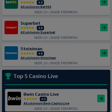
4.8
Αξιολόγηση Bet365
ΕΕΕΠ | 21+ | ΠΑΙΞΕ ΥΠΕΥΘΥΝΑ
Superbet
4.8
Αξιολόγηση Superbet
ΕΕΕΠ | 21+ | ΠΑΙΞΕ ΥΠΕΥΘΥΝΑ
Stoiximan
4.8
Αξιολόγηση Stoiximan
ΕΕΕΠ | 21+ | ΠΑΙΞΕ ΥΠΕΥΘΥΝΑ
Top 5 Casino Live
Bwin Casino Live
4.9
Αξιολόγηση Bwin Casino Live
ΕΕΕΠ | 21+ | ΠΑΙΞΕ ΥΠΕΥΘΥΝΑ