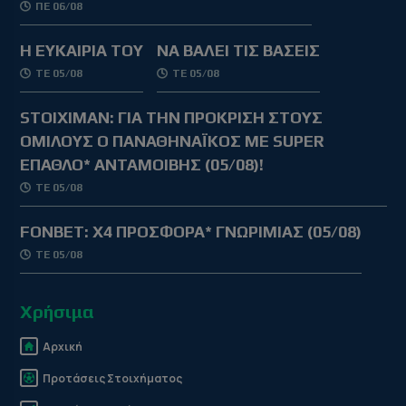
ΠΕ 06/08
Η ΕΥΚΑΙΡΙΑ ΤΟΥ
ΝΑ ΒΑΛΕΙ ΤΙΣ ΒΑΣΕΙΣ
ΤΕ 05/08
ΤΕ 05/08
STOIXIMAN: ΓΙΑ ΤΗΝ ΠΡΟΚΡΙΣΗ ΣΤΟΥΣ
ΟΜΙΛΟΥΣ Ο ΠΑΝΑΘΗΝΑΪΚΟΣ ΜΕ SUPER
ΕΠΑΘΛΟ* ΑΝΤΑΜΟΙΒΗΣ (05/08)!
ΤΕ 05/08
FONBET: X4 ΠΡΟΣΦΟΡΑ* ΓΝΩΡΙΜΙΑΣ (05/08)
ΤΕ 05/08
Χρήσιμα
Αρχική
Προτάσεις Στοιχήματος