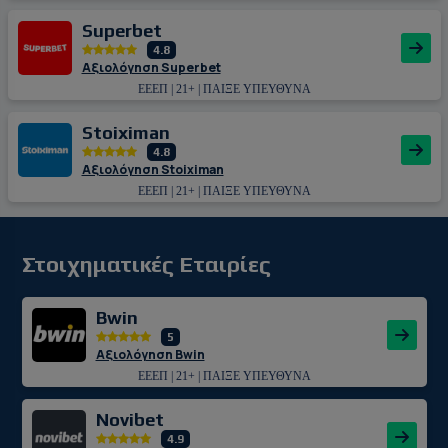
Superbet
4.8
Αξιολόγηση Superbet
ΕΕΕΠ | 21+ | ΠΑΙΞΕ ΥΠΕΥΘΥΝΑ
Stoiximan
4.8
Αξιολόγηση Stoiximan
ΕΕΕΠ | 21+ | ΠΑΙΞΕ ΥΠΕΥΘΥΝΑ
Στοιχηματικές Εταιρίες
Bwin
5
Αξιολόγηση Bwin
ΕΕΕΠ | 21+ | ΠΑΙΞΕ ΥΠΕΥΘΥΝΑ
Novibet
4.9