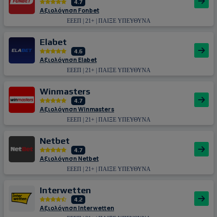
4.7
Αξιολόγηση Fonbet
ΕΕΕΠ | 21+ | ΠΑΙΞΕ ΥΠΕΥΘΥΝΑ
Εlabet
4.6
Αξιολόγηση Εlabet
ΕΕΕΠ | 21+ | ΠΑΙΞΕ ΥΠΕΥΘΥΝΑ
Winmasters
4.7
Αξιολόγηση Winmasters
ΕΕΕΠ | 21+ | ΠΑΙΞΕ ΥΠΕΥΘΥΝΑ
Netbet
4.7
Αξιολόγηση Netbet
ΕΕΕΠ | 21+ | ΠΑΙΞΕ ΥΠΕΥΘΥΝΑ
Interwetten
4.2
Αξιολόγηση Interwetten