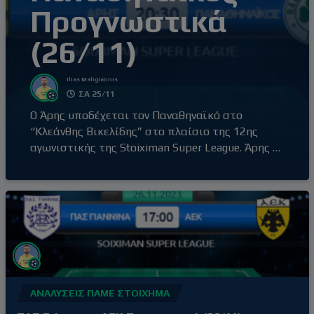
Προγνωστικά
(26/11)
Ilias Maligiannis
ΣΑ 25/11
Ο Άρης υποδέχεται τον Παναθηναϊκό στο
“Κλεάνθης Βικελίδης” στο πλαίσιο της 12ης
αγωνιστικής της Stoiximan Super League. Άρης –
Παναθηναϊκός (20:30) Ο Άρης έβγαλε αντίδραση
με τη νίκη επί του Βόλου εκτός έδρας, με σκορ
0-2, αφήνοντας πίσω του την απρόσμενη ήττα
στο γήπεδό του από τον Ατρόμητο (1-3) δύο
αγωνιστικές πριν. Τρίτη νίκη στα
ΑΝΑΛΎΣΕΙΣ ΠΆΜΕ ΣΤΟΊΧΗΜΑ