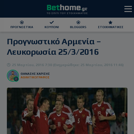
ΠΡΟΓΝΩΣΤΙΚΆ
ΚΟΥΠΌΝΙ
BLOGGERS
ΣΤΟΙΧΗΜΑΤΙΚΕΣ
Προγνωστικό Αρμενία –
ΕΕΕΠ | 21+ | ΠΑΙΞΕ ΥΠΕΥΘΥΝΑ
Λευκορωσία 25/3/2016
25 Μαρτίου, 2016 7:30 (Ενημερώθηκε: 25 Μαρτίου, 2016 11:46)
ΘΑΝΆΣΗΣ ΧΑΡΊΣΗΣ
ΑΘΛΗΤΙΚΟΓΡΑΦΟΣ