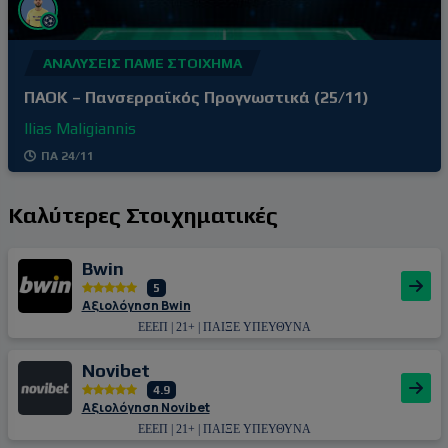
ΑΝΑΛΎΣΕΙΣ ΠΆΜΕ ΣΤΟΊΧΗΜΑ
ΠΑΟΚ – Πανσερραϊκός Προγνωστικά (25/11)
Ilias Maligiannis
ΠΑ 24/11
Καλύτερες Στοιχηματικές
Bwin
5
Αξιολόγηση Bwin
ΕΕΕΠ | 21+ | ΠΑΙΞΕ ΥΠΕΥΘΥΝΑ
Novibet
4.9
Αξιολόγηση Novibet
ΕΕΕΠ | 21+ | ΠΑΙΞΕ ΥΠΕΥΘΥΝΑ