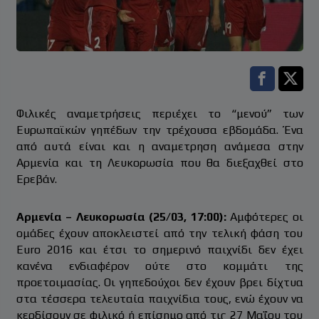
Facebook s
Twitt
Φιλικές αναμετρήσεις περιέχει το “μενού” των
Ευρωπαϊκών γηπέδων την τρέχουσα εβδομάδα. Ένα
από αυτά είναι και η αναμετρηση ανάμεσα στην
Αρμενία και τη Λευκορωσία που θα διεξαχθεί στο
Ερεβάν.
Αρμενία – Λευκορωσία (25/03, 17:00):
Αμφότερες οι
ομάδες έχουν αποκλειστεί από την τελική φάση του
Euro 2016 και έτσι το σημερινό παιχνίδι δεν έχει
κανένα ενδιαφέρον ούτε στο κομμάτι της
προετοιμασίας. Οι γηπεδούχοι δεν έχουν βρει δίχτυα
στα τέσσερα τελευταία παιχνίδια τους, ενώ έχουν να
κερδίσουν σε φιλικό ή επίσημο από τις 27 Μαΐου του