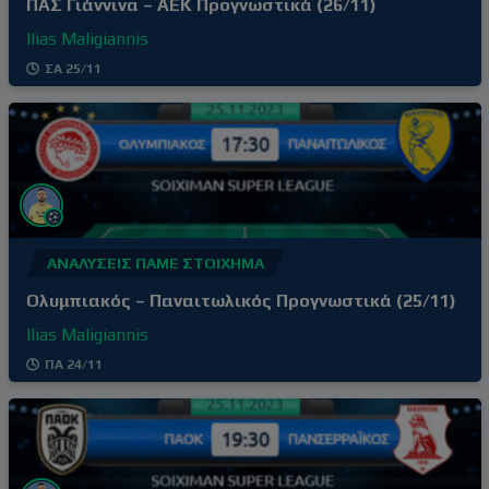
ΠΑΣ Γιάννινα – ΑΕΚ Προγνωστικά (26/11)
Ilias Maligiannis
ΣΑ 25/11
ΑΝΑΛΎΣΕΙΣ ΠΆΜΕ ΣΤΟΊΧΗΜΑ
Ολυμπιακός – Παναιτωλικός Προγνωστικά (25/11)
Ilias Maligiannis
ΠΑ 24/11