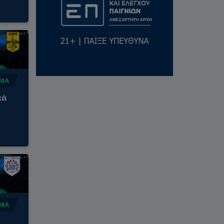
ΗΜΑ
κά
ΗΜΑ