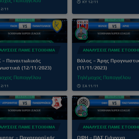
μαχος Παπαγγέλου
ΚΥ 12/11
12/11
ΑΛΎΣΕΙΣ ΠΆΜΕ ΣΤΟΊΧΗΜΑ
ΑΝΑΛΎΣΕΙΣ ΠΆΜΕ ΣΤΟΊΧ
 – Παναιτωλικός
Βόλος – Άρης Προγνωστι
νωστικά (12/11/2023)
(11/11/2023)
μαχος Παπαγγέλου
Τηλέμαχος Παπαγγέλου
12/11
ΣΑ 11/11
ΑΛΎΣΕΙΣ ΠΆΜΕ ΣΤΟΊΧΗΜΑ
ΑΝΑΛΎΣΕΙΣ ΠΆΜΕ ΣΤΟΊΧ
μητος – Πανσερραϊκός
ΟΦΗ – ΠΑΣ Γιάννινα