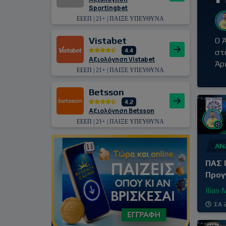
Sportingbet
ΕΕΕΠ | 21+ | ΠΑΙΞΕ ΥΠΕΥΘΥΝΑ
Vistabet
Ο 
4.4
στ
Αξιολόγηση Vistabet
Άρ
ΕΕΕΠ | 21+ | ΠΑΙΞΕ ΥΠΕΥΘΥΝΑ
επ
απ
Betsson
αγ
4.2
Αξιολόγηση Betsson
ΕΕΕΠ | 21+ | ΠΑΙΞΕ ΥΠΕΥΘΥΝΑ
ΑΝ
ΠΑΣ 
Προγ
Ilias 
ΣΑ 