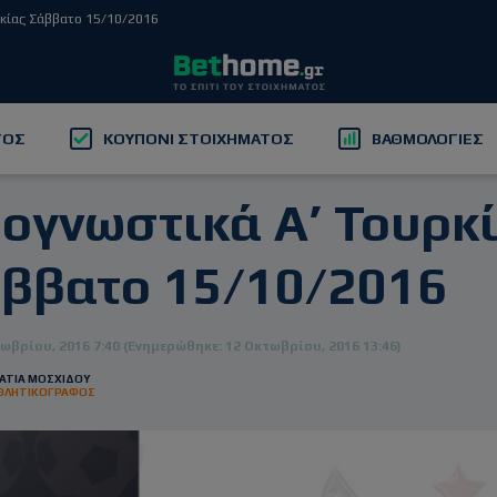
ρκίας Σάββατο 15/10/2016
ΤΟΣ
ΚΟΥΠΟΝΙ ΣΤΟΙΧΗΜΑΤΟΣ
ΒΑΘΜΟΛΟΓΙΕΣ
ογνωστικά Α’ Τουρκ
ββατο 15/10/2016
ωβρίου, 2016 7:40 (Ενημερώθηκε: 12 Οκτωβρίου, 2016 13:46)
ΆΤΙΑ ΜΟΣΧΊΔΟΥ
ΘΛΗΤΙΚΟΓΡΑΦΟΣ