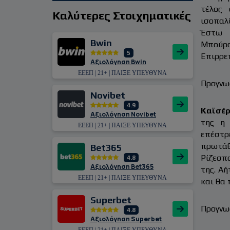
τέλος 
Καλύτερες Στοιχηματικές
ισοπαλ
Έστω 
Bwin
Μπούρσ
5
Επιρρεπ
Αξιολόγηση Bwin
ΕΕΕΠ | 21+ | ΠΑΙΞΕ ΥΠΕΥΘΥΝΑ
Προγνωσ
Novibet
4.9
Καϊσέρ
Αξιολόγηση Novibet
της η 
ΕΕΕΠ | 21+ | ΠΑΙΞΕ ΥΠΕΥΘΥΝΑ
επέστ
πρωτάθ
Bet365
Ρίζεσπ
4.8
Αξιολόγηση Bet365
της. Α
ΕΕΕΠ | 21+ | ΠΑΙΞΕ ΥΠΕΥΘΥΝΑ
και θα 
Superbet
Προγνωσ
4.8
Αξιολόγηση Superbet