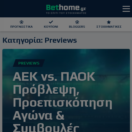
ΠΡΟΓΝΩΣΤΙΚΆ
ΚΟΥΠΌΝΙ
BLOGGERS
ΣΤΟΙΧΗΜΑΤΙΚΕΣ
Κατηγορία:
Previews
ΕΕΕΠ | 21+ | ΠΑΙΞΕ ΥΠΕΥΘΥΝΑ
PREVIEWS
ΑΕΚ vs. ΠΑΟΚ
Πρόβλεψη,
Προεπισκόπηση
Αγώνα &
Συμβουλές