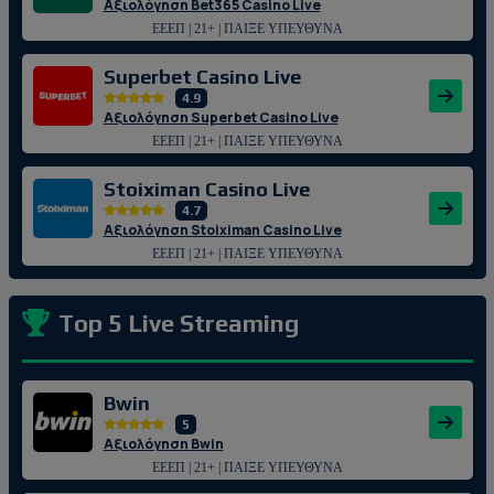
Αξιολόγηση Bet365 Casino Live
ΕΕΕΠ | 21+ | ΠΑΙΞΕ ΥΠΕΥΘΥΝΑ
Superbet Casino Live
4.9
Αξιολόγηση Superbet Casino Live
ΕΕΕΠ | 21+ | ΠΑΙΞΕ ΥΠΕΥΘΥΝΑ
Stoiximan Casino Live
4.7
Αξιολόγηση Stoiximan Casino Live
ΕΕΕΠ | 21+ | ΠΑΙΞΕ ΥΠΕΥΘΥΝΑ
Top 5 Live Streaming
Bwin
5
Αξιολόγηση Bwin
ΕΕΕΠ | 21+ | ΠΑΙΞΕ ΥΠΕΥΘΥΝΑ