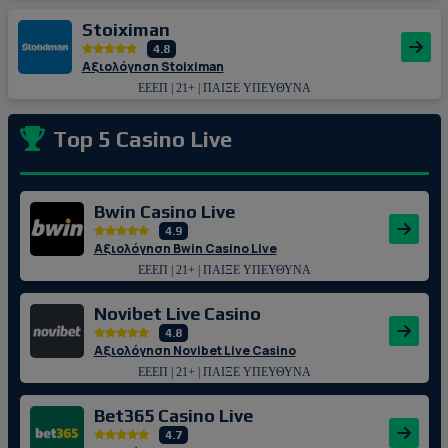
Stoiximan
4.8
Αξιολόγηση Stoiximan
ΕΕΕΠ | 21+ | ΠΑΙΞΕ ΥΠΕΥΘΥΝΑ
Top 5 Casino Live
Bwin Casino Live
4.9
Αξιολόγηση Bwin Casino Live
ΕΕΕΠ | 21+ | ΠΑΙΞΕ ΥΠΕΥΘΥΝΑ
Novibet Live Casino
4.8
Αξιολόγηση Novibet Live Casino
ΕΕΕΠ | 21+ | ΠΑΙΞΕ ΥΠΕΥΘΥΝΑ
Bet365 Casino Live
4.7