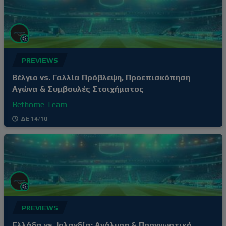
PREVIEWS
Βέλγιο vs. Γαλλία Πρόβλεψη, Προεπισκόπηση
Αγώνα & Συμβουλές Στοιχήματος
Bethome Team
ΔΕ 14/10
PREVIEWS
Ελλάδα vs. Ιρλανδία: Ανάλυση & Προγνωστικό