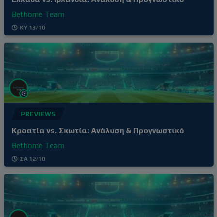
Bethome Team
ΚΥ 13/10
PREVIEWS
Κροατία vs. Σκωτία: Ανάλυση & Προγνωστικό
Bethome Team
ΣΑ 12/10