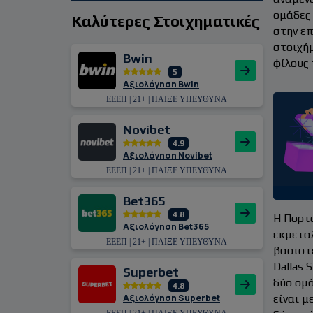
ομάδες
Καλύτερες Στοιχηματικές
στην επ
στοιχήμ
Bwin
φίλους
5
Αξιολόγηση Bwin
ΕΕΕΠ | 21+ | ΠΑΙΞΕ ΥΠΕΥΘΥΝΑ
Novibet
4.9
Αξιολόγηση Novibet
ΕΕΕΠ | 21+ | ΠΑΙΞΕ ΥΠΕΥΘΥΝΑ
Bet365
4.8
Η Πορτο
Αξιολόγηση Bet365
εκμεταλ
ΕΕΕΠ | 21+ | ΠΑΙΞΕ ΥΠΕΥΘΥΝΑ
βασιστε
Dallas 
Superbet
δύο ομά
4.8
Αξιολόγηση Superbet
είναι μ