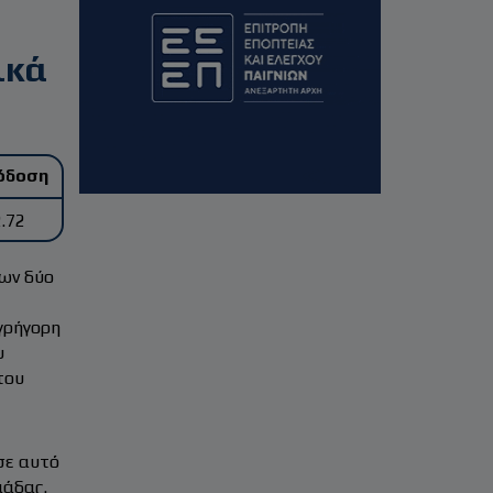
ικά
όδοση
2.72
ων δύο
 γρήγορη
υ
του
σε αυτό
μάδας.