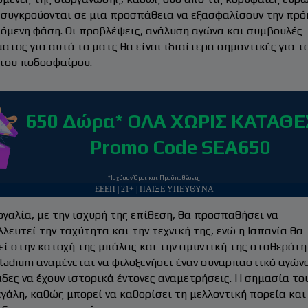
 συγκρούονται σε μια προσπάθεια να εξασφαλίσουν την πρό
όμενη φάση. Οι προβλέψεις, ανάλυση αγώνα και συμβουλές
ατος για αυτό το ματς θα είναι ιδιαίτερα σημαντικές για τ
 του ποδοσφαίρου.
650 Δώρα* ΟΛΑ ΧΩΡΙΣ ΚΑΤΑΘΕ
Promo Code SEA650
*Ισχύουν Όροι και Προϋποθέσεις
ΕΕΕΠ | 21+ | ΠΑΙΞΕ ΥΠΕΥΘΥΝΑ
γαλία, με την ισχυρή της επίθεση, θα προσπαθήσει να
λευτεί την ταχύτητα και την τεχνική της, ενώ η Ισπανία θα
ί στην κατοχή της μπάλας και την αμυντική της σταθερότη
Stadium αναμένεται να φιλοξενήσει έναν συναρπαστικό αγώνα
δες να έχουν ιστορικά έντονες αναμετρήσεις. Η σημασία το
εγάλη, καθώς μπορεί να καθορίσει τη μελλοντική πορεία και