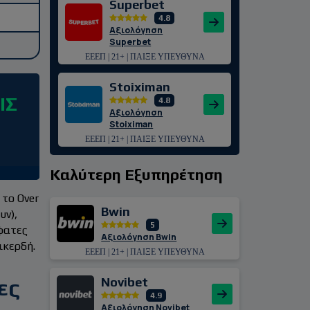
Superbet
4.8
Αξιολόγηση
Superbet
ΕΕΕΠ | 21+ | ΠΑΙΞΕ ΥΠΕΥΘΥΝΑ
Stoiximan
ΙΣ
4.8
Αξιολόγηση
Stoiximan
ΕΕΕΠ | 21+ | ΠΑΙΞΕ ΥΠΕΥΘΥΝΑ
Καλύτερη Εξυπηρέτηση
 το Over
Bwin
υν),
5
φατες
Αξιολόγηση Bwin
ικερδή.
ΕΕΕΠ | 21+ | ΠΑΙΞΕ ΥΠΕΥΘΥΝΑ
Novibet
ες
4.9
Αξιολόγηση Novibet