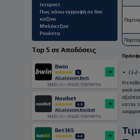
ίντερνετ
Πως κάνω εγγραφή σε live
καζίνο
Πορτο
Μπλάκτζακ
Ρουλέτα
Πορτο
Top 5 σε Αποδόσεις
Πρόσφα
Bwin
(3-2-
5
Αξιολόγηση Bwin
Η επίθ
ΕΕΕΠ | 21+ | ΠΑΙΞΕ ΥΠΕΥΘΥΝΑ
γκολ αν
αξιόπισ
Novibet
εστία τ
4.9
Αξιολόγηση Novibet
ισορρο
ΕΕΕΠ | 21+ | ΠΑΙΞΕ ΥΠΕΥΘΥΝΑ
Τιμ
Bet365
4.8