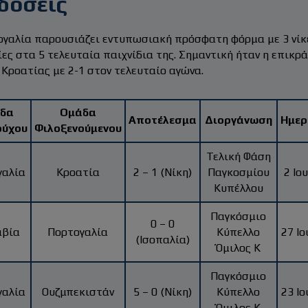
δόσεις
ογαλία παρουσιάζει εντυπωσιακή πρόσφατη φόρμα με 3 νίκε
ες στα 5 τελευταία παιχνίδια της. Σημαντική ήταν η επικρ
 Κροατίας με 2-1 στον τελευταίο αγώνα.
δα
Ομάδα
Αποτέλεσμα
Διοργάνωση
Ημερ
ούχου
Φιλοξενούμενου
Τελική Φάση
γαλία
Κροατία
2 – 1 (Νίκη)
Παγκοσμίου
2 Ιο
Κυπέλλου
Παγκόσμιο
0 – 0
μβία
Πορτογαλία
Κύπελλο
27 Ιο
(Ισοπαλία)
Όμιλος Κ
Παγκόσμιο
γαλία
Ουζμπεκιστάν
5 – 0 (Νίκη)
Κύπελλο
23 Ιο
Όμιλος Κ