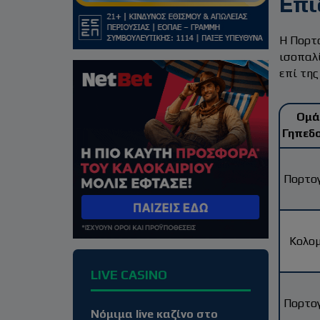
Επι
Η Πορτ
ισοπαλί
επί της
Ομά
Γηπεδ
Πορτο
Κολο
LIVE CASINO
Πορτο
Νόμιμα live καζίνο στο