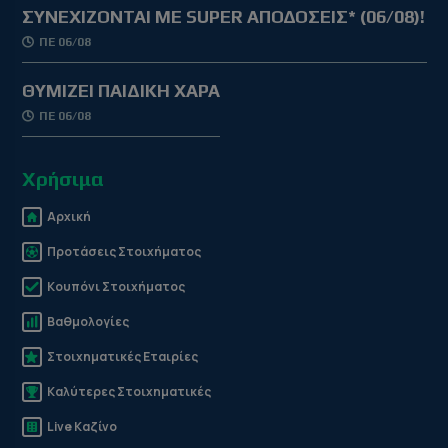
ΣΥΝΕΧΙΖΟΝΤΑΙ ΜΕ SUPER ΑΠΟΔΟΣΕΙΣ* (06/08)!
ΠΕ 06/08
ΘΥΜΙΖΕΙ ΠΑΙΔΙΚΗ ΧΑΡΑ
ΠΕ 06/08
Χρήσιμα
Αρχική
Προτάσεις Στοιχήματος
Κουπόνι Στοιχήματος
Βαθμολογίες
Στοιχηματικές Εταιρίες
Καλύτερες Στοιχηματικές
Live Καζίνο