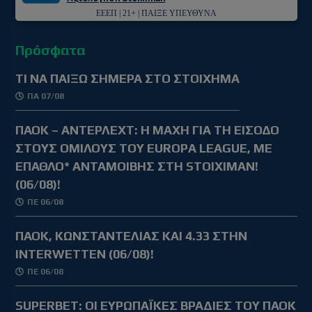
ΕΕΕΠ | 21+ | ΠΑΙΞΕ ΥΠΕΥΘΥΝΑ
Πρόσφατα
TΙ ΝΑ ΠΑΙΞΩ ΣΗΜΕΡΑ ΣΤΟ ΣΤΟΙΧΗΜΑ
ΠΑ 07/08
ΠΑΟΚ – ΑΝΤΕΡΛΕΧΤ: Η ΜΑΧΗ ΓΙΑ ΤΗ ΕΙΣΟΔΟ
ΣΤΟΥΣ ΟΜΙΛΟΥΣ ΤΟΥ EUROPA LEAGUE, ΜΕ
ΕΠΑΘΛΟ* ΑΝΤΑΜΟΙΒΗΣ ΣΤΗ STOIXIMAN!
(06/08)!
ΠΕ 06/08
ΠΑΟΚ, ΚΩΝΣΤΑΝΤΕΛΙΑΣ ΚΑΙ 4.33 ΣΤΗΝ
INTERWETTEN (06/08)!
ΠΕ 06/08
SUPERBET: ΟΙ ΕΥΡΩΠΑΪΚΕΣ ΒΡΑΔΙΕΣ ΤΟΥ ΠΑΟΚ