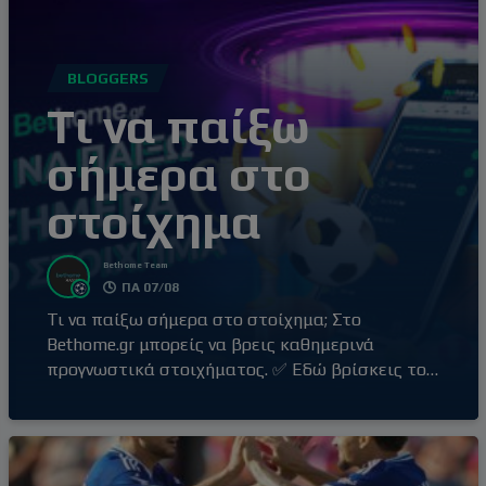
BLOGGERS
Tι να παίξω
σήμερα στο
στοίχημα
Bethome Team
ΠΑ 07/08
Τι να παίξω σήμερα στο στοίχημα; Στο
Bethome.gr μπορείς να βρεις καθημερινά
προγνωστικά στοιχήματος. ✅ Εδώ βρίσκεις το
δυνατό σημείο της ημέρας 🏀 Εδώ βρίσκεις
προτάσεις μπάσκετ 🎾 Εδώ βρίσκεις προτάσεις
τένις 📊 Εδώ βρίσκεις όλες τις προτάσεις της
ημέρας ✍️ Εδώ βρίσκεις τα προγνωστικά όλων