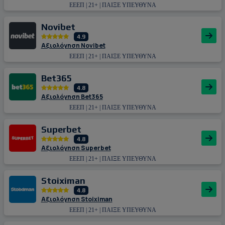
ΕΕΕΠ | 21+ | ΠΑΙΞΕ ΥΠΕΥΘΥΝΑ
Novibet
4.9
Αξιολόγηση Novibet
ΕΕΕΠ | 21+ | ΠΑΙΞΕ ΥΠΕΥΘΥΝΑ
Bet365
4.8
Αξιολόγηση Bet365
ΕΕΕΠ | 21+ | ΠΑΙΞΕ ΥΠΕΥΘΥΝΑ
Superbet
4.8
Αξιολόγηση Superbet
ΕΕΕΠ | 21+ | ΠΑΙΞΕ ΥΠΕΥΘΥΝΑ
Stoiximan
4.8
Αξιολόγηση Stoiximan
ΕΕΕΠ | 21+ | ΠΑΙΞΕ ΥΠΕΥΘΥΝΑ