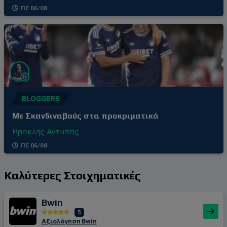
ΠΕ 06/08
BLOGGERS
Με Σκανδιναβούς στα προκριματικά
Ηρακλης Αντυπας
ΠΕ 06/08
Καλύτερες Στοιχηματικές
Bwin
5
Αξιολόγηση Bwin