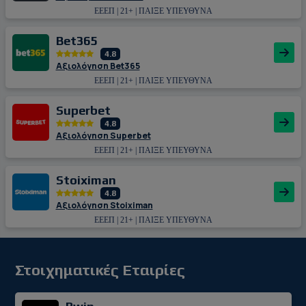
ΕΕΕΠ | 21+ | ΠΑΙΞΕ ΥΠΕΥΘΥΝΑ
Bet365
4.8
Αξιολόγηση Bet365
ΕΕΕΠ | 21+ | ΠΑΙΞΕ ΥΠΕΥΘΥΝΑ
Superbet
4.8
Αξιολόγηση Superbet
ΕΕΕΠ | 21+ | ΠΑΙΞΕ ΥΠΕΥΘΥΝΑ
Stoiximan
4.8
Αξιολόγηση Stoiximan
ΕΕΕΠ | 21+ | ΠΑΙΞΕ ΥΠΕΥΘΥΝΑ
Στοιχηματικές Εταιρίες