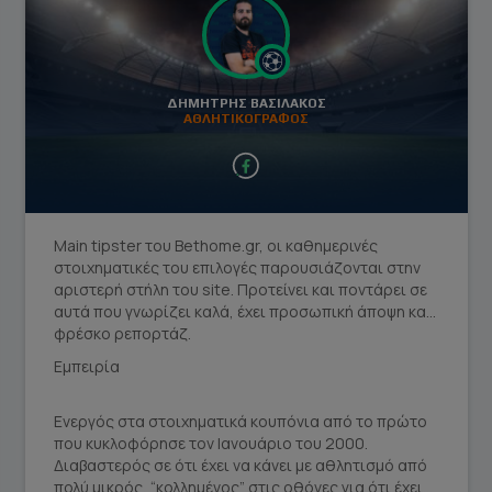
ΔΗΜΗΤΡΗΣ ΒΑΣΙΛΑΚΟΣ
ΑΘΛΗΤΙΚΟΓΡΑΦΟΣ
facebook social link
Main tipster του Bethome.gr, οι καθημερινές
στοιχηματικές του επιλογές παρουσιάζονται στην
αριστερή στήλη του site. Προτείνει και ποντάρει σε
αυτά που γνωρίζει καλά, έχει προσωπική άποψη και
φρέσκο ρεπορτάζ.
Εμπειρία
Ενεργός στα στοιχηματικά κουπόνια από το πρώτο
που κυκλοφόρησε τον Ιανουάριο του 2000.
Διαβαστερός σε ότι έχει να κάνει με αθλητισμό από
πολύ μικρός, “κολλημένος” στις οθόνες για ότι έχει