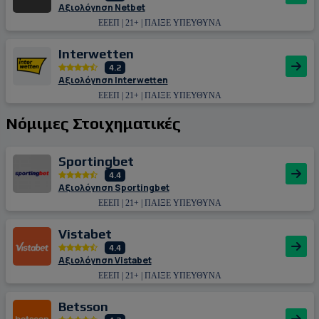
Αξιολόγηση Netbet
ΕΕΕΠ | 21+ | ΠΑΙΞΕ ΥΠΕΥΘΥΝΑ
Interwetten
4.2
Αξιολόγηση Interwetten
ΕΕΕΠ | 21+ | ΠΑΙΞΕ ΥΠΕΥΘΥΝΑ
Νόμιμες Στοιχηματικές
Sportingbet
4.4
Αξιολόγηση Sportingbet
ΕΕΕΠ | 21+ | ΠΑΙΞΕ ΥΠΕΥΘΥΝΑ
Vistabet
4.4
Αξιολόγηση Vistabet
ΕΕΕΠ | 21+ | ΠΑΙΞΕ ΥΠΕΥΘΥΝΑ
Betsson