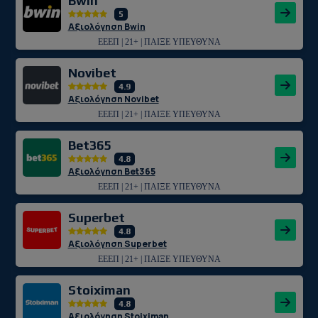
Bwin
5
Αξιολόγηση Bwin
ΕΕΕΠ | 21+ | ΠΑΙΞΕ ΥΠΕΥΘΥΝΑ
Novibet
4.9
Αξιολόγηση Novibet
ΕΕΕΠ | 21+ | ΠΑΙΞΕ ΥΠΕΥΘΥΝΑ
Bet365
4.8
Αξιολόγηση Bet365
ΕΕΕΠ | 21+ | ΠΑΙΞΕ ΥΠΕΥΘΥΝΑ
Superbet
4.8
Αξιολόγηση Superbet
ΕΕΕΠ | 21+ | ΠΑΙΞΕ ΥΠΕΥΘΥΝΑ
Stoiximan
4.8
Αξιολόγηση Stoiximan