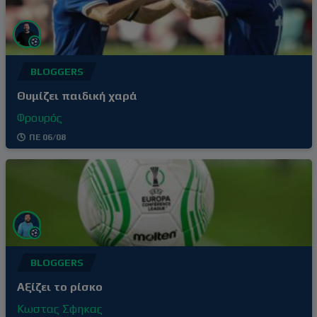
των bloggers Η στήλη με τα προγνωστικά του
Bethome.gr ανανεώνεται καθημερινά.
BLOGGERS
Θυμίζει παιδική χαρά
Φρουρός
ΠΕ 06/08
BLOGGERS
Αξίζει το ρίσκο
Κωστας Σφηκας