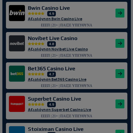
Bwin Casino Live
4.9
Αξιολόγηση Bwin Casino Live
ΕΕΕΠ | 21+ | ΠΑΙΞΕ ΥΠΕΥΘΥΝΑ
Novibet Live Casino
4.8
Αξιολόγηση Novibet Live Casino
ΕΕΕΠ | 21+ | ΠΑΙΞΕ ΥΠΕΥΘΥΝΑ
Bet365 Casino Live
4.7
Αξιολόγηση Bet365 Casino Live
ΕΕΕΠ | 21+ | ΠΑΙΞΕ ΥΠΕΥΘΥΝΑ
Superbet Casino Live
4.9
Αξιολόγηση Superbet Casino Live
ΕΕΕΠ | 21+ | ΠΑΙΞΕ ΥΠΕΥΘΥΝΑ
Stoiximan Casino Live