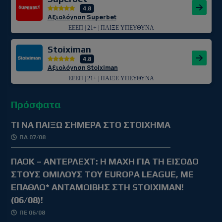
4.8
Αξιολόγηση Superbet
ΕΕΕΠ | 21+ | ΠΑΙΞΕ ΥΠΕΥΘΥΝΑ
Stoiximan
4.8
Αξιολόγηση Stoiximan
ΕΕΕΠ | 21+ | ΠΑΙΞΕ ΥΠΕΥΘΥΝΑ
Πρόσφατα
TΙ ΝΑ ΠΑΙΞΩ ΣΗΜΕΡΑ ΣΤΟ ΣΤΟΙΧΗΜΑ
ΠΑ 07/08
ΠΑΟΚ – ΑΝΤΕΡΛΕΧΤ: Η ΜΑΧΗ ΓΙΑ ΤΗ ΕΙΣΟΔΟ
ΣΤΟΥΣ ΟΜΙΛΟΥΣ ΤΟΥ EUROPA LEAGUE, ΜΕ
ΕΠΑΘΛΟ* ΑΝΤΑΜΟΙΒΗΣ ΣΤΗ STOIXIMAN!
(06/08)!
ΠΕ 06/08