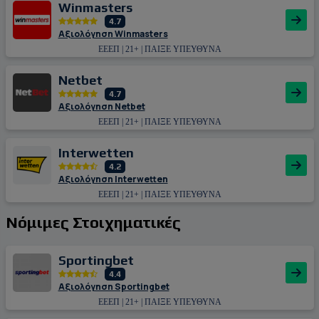
Winmasters
4.7
Αξιολόγηση Winmasters
ΕΕΕΠ | 21+ | ΠΑΙΞΕ ΥΠΕΥΘΥΝΑ
Netbet
4.7
Αξιολόγηση Netbet
ΕΕΕΠ | 21+ | ΠΑΙΞΕ ΥΠΕΥΘΥΝΑ
Interwetten
4.2
Αξιολόγηση Interwetten
ΕΕΕΠ | 21+ | ΠΑΙΞΕ ΥΠΕΥΘΥΝΑ
Νόμιμες Στοιχηματικές
Sportingbet
4.4
Αξιολόγηση Sportingbet
ΕΕΕΠ | 21+ | ΠΑΙΞΕ ΥΠΕΥΘΥΝΑ