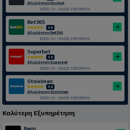
Αξιολόγηση Novibet
ΕΕΕΠ | 21+ | ΠΑΙΞΕ ΥΠΕΥΘΥΝΑ
Bet365
4.8
Αξιολόγηση Bet365
ΕΕΕΠ | 21+ | ΠΑΙΞΕ ΥΠΕΥΘΥΝΑ
Superbet
4.8
Αξιολόγηση Superbet
ΕΕΕΠ | 21+ | ΠΑΙΞΕ ΥΠΕΥΘΥΝΑ
Stoiximan
4.8
Αξιολόγηση Stoiximan
ΕΕΕΠ | 21+ | ΠΑΙΞΕ ΥΠΕΥΘΥΝΑ
Καλύτερη Εξυπηρέτηση
Bwin