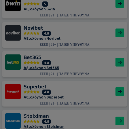
5
Αξιολόγηση Bwin
ΕΕΕΠ | 21+ | ΠΑΙΞΕ ΥΠΕΥΘΥΝΑ
Novibet
4.9
Αξιολόγηση Novibet
ΕΕΕΠ | 21+ | ΠΑΙΞΕ ΥΠΕΥΘΥΝΑ
Bet365
4.8
Αξιολόγηση Bet365
ΕΕΕΠ | 21+ | ΠΑΙΞΕ ΥΠΕΥΘΥΝΑ
Superbet
4.8
Αξιολόγηση Superbet
ΕΕΕΠ | 21+ | ΠΑΙΞΕ ΥΠΕΥΘΥΝΑ
Stoiximan
4.8
Αξιολόγηση Stoiximan