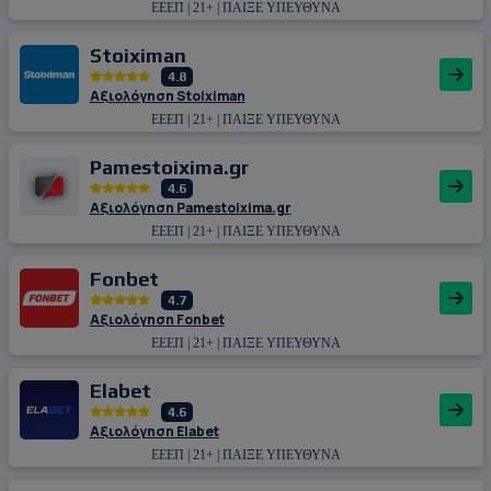
ΕΕΕΠ | 21+ | ΠΑΙΞΕ ΥΠΕΥΘΥΝΑ
Stoiximan
4.8
Αξιολόγηση Stoiximan
ΕΕΕΠ | 21+ | ΠΑΙΞΕ ΥΠΕΥΘΥΝΑ
Pamestoixima.gr
4.6
Αξιολόγηση Pamestoixima.gr
ΕΕΕΠ | 21+ | ΠΑΙΞΕ ΥΠΕΥΘΥΝΑ
Fonbet
4.7
Αξιολόγηση Fonbet
ΕΕΕΠ | 21+ | ΠΑΙΞΕ ΥΠΕΥΘΥΝΑ
Εlabet
4.6
Αξιολόγηση Εlabet
ΕΕΕΠ | 21+ | ΠΑΙΞΕ ΥΠΕΥΘΥΝΑ