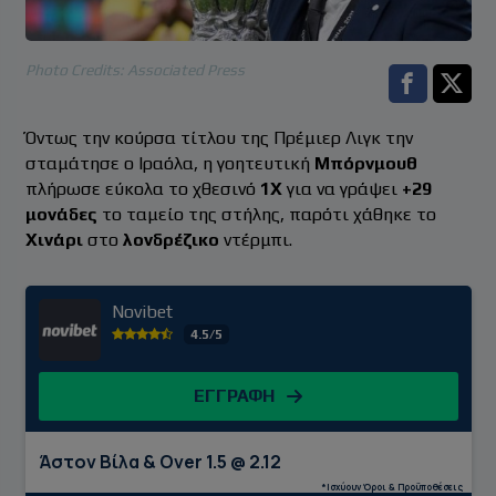
Photo Credits: Associated Press
Facebook s
Twitt
Όντως την κούρσα τίτλου της Πρέμιερ Λιγκ την
σταμάτησε ο Ιραόλα, η γοητευτική
Μπόρνμουθ
πλήρωσε εύκολα το χθεσινό
1Χ
για να γράψει
+29
μονάδες
το ταμείο της στήλης, παρότι χάθηκε το
Χινάρι
στο
λονδρέζικο
ντέρμπι.
Novibet
4.5/5
ΕΓΓΡΑΦΗ
Άστον Βίλα & Over 1.5 @ 2.12
*Ισχύουν Όροι & Προϋποθέσεις