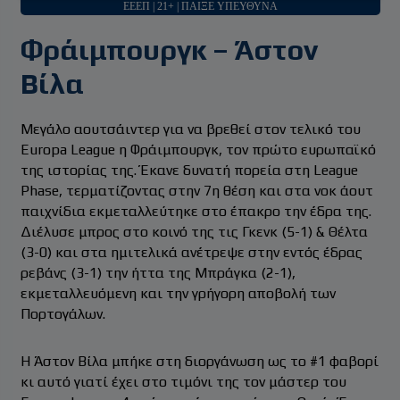
ΕΕΕΠ | 21+ | ΠΑΙΞΕ ΥΠΕΥΘΥΝΑ
Φράιμπουργκ – Άστον
Βίλα
Μεγάλο αουτσάιντερ για να βρεθεί στον τελικό του
Europa League η Φράιμπουργκ, τον πρώτο ευρωπαϊκό
της ιστορίας της. Έκανε δυνατή πορεία στη League
Phase, τερματίζοντας στην 7η θέση και στα νοκ άουτ
παιχνίδια εκμεταλλεύτηκε στο έπακρο την έδρα της.
Διέλυσε μπρος στο κοινό της τις Γκενκ (5-1) & Θέλτα
(3-0) και στα ημιτελικά ανέτρεψε στην εντός έδρας
ρεβάνς (3-1) την ήττα της Μπράγκα (2-1),
εκμεταλλευόμενη και την γρήγορη αποβολή των
Πορτογάλων.
Η Άστον Βίλα μπήκε στη διοργάνωση ως το #1 φαβορί
κι αυτό γιατί έχει στο τιμόνι της τον μάστερ του