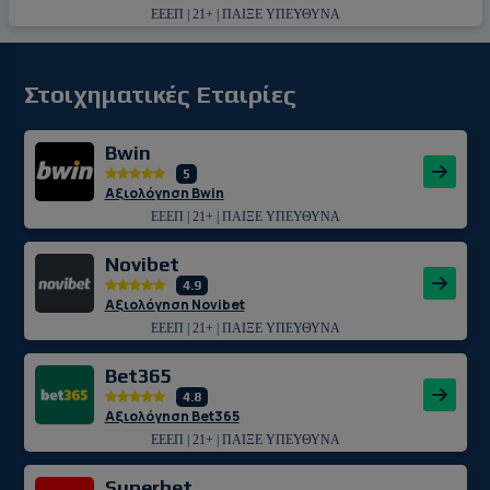
ΕΕΕΠ | 21+ | ΠΑΙΞΕ ΥΠΕΥΘΥΝΑ
Στοιχηματικές Εταιρίες
Bwin
5
Αξιολόγηση Bwin
ΕΕΕΠ | 21+ | ΠΑΙΞΕ ΥΠΕΥΘΥΝΑ
Novibet
4.9
Αξιολόγηση Novibet
ΕΕΕΠ | 21+ | ΠΑΙΞΕ ΥΠΕΥΘΥΝΑ
Bet365
4.8
Αξιολόγηση Bet365
ΕΕΕΠ | 21+ | ΠΑΙΞΕ ΥΠΕΥΘΥΝΑ
Superbet