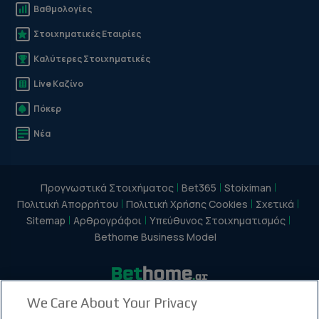
Βαθμολογίες
Στοιχηματικές Εταιρίες
Καλύτερες Στοιχηματικές
Live Καζίνο
Πόκερ
Νέα
Προγνωστικά Στοιχήματος
Bet365
Stoiximan
Πολιτική Απορρήτου
Πολιτική Χρήσης Cookies
Σχετικά
Sitemap
Αρθρογράφοι
Υπεύθυνος Στοιχηματισμός
Bethome Business Model
We Care About Your Privacy
facebook social link
instagram social link
youtube social link
tiktok social link
twitter social link
discord social link