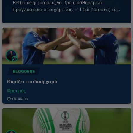
Bethome.gr μπορείς να βρεις καθημερινά
προγνωστικά στοιχήματος. ✅ Εδώ βρίσκεις το
δυνατό σημείο της ημέρας 🏀 Εδώ βρίσκεις
προτάσεις μπάσκετ 🎾 Εδώ βρίσκεις προτάσεις
τένις 📊 Εδώ βρίσκεις όλες τις προτάσεις της
ημέρας ✍️ Εδώ βρίσκεις τα προγνωστικά όλων
των bloggers Η στήλη με τα προγνωστικά του
Bethome.gr ανανεώνεται καθημερινά.
BLOGGERS
Θυμίζει παιδική χαρά
Φρουρός
ΠΕ 06/08