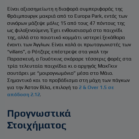
Είναι αξιοσημείωτη η διαφορά συμπεριφοράς της
Φράιμπουργκ μακριά από το Europa Park, εντός των
συνόρων μάζεψε μόλις 15 από τους 47 πόντους της
ως φιλοξενούμενη. Έχει ενθουσιασμό στο παιχνίδι
της, αλλά στο ποιοτικό κομμάτι υστερεί ξεκάθαρα
έναντι των Άγγλων. Είναι καλά οι πρωταγωνιστές των
“villans”, ο Ρότζερς επέστρεψε στα γκολ την
Παρασκευή, ο Γουότκινς σκόραρε τέσσερις φορές στα
τρία τελευταία παιχνίδια κι ο αρχηγός ΜακΓκιν
σουτάρει με “μοιρογνωμόνιο” μέσα στο Μάιο.
Σημαντικό και το προβάδισμα στη μάχη των πάγκων
για την Άστον Βίλα, επιλογή το
2 & Over 1.5 σε
απόδοση 2.12
.
Προγνωστικά
Στοιχήματος