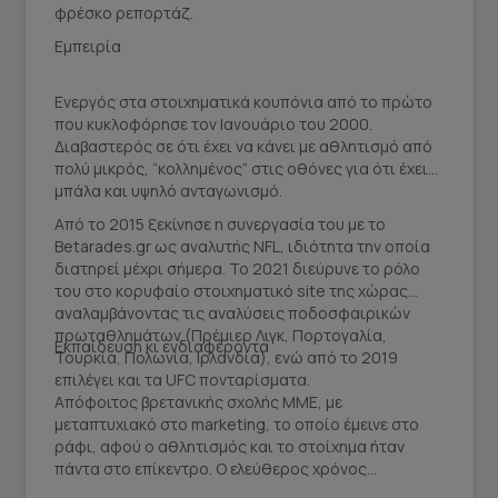
φρέσκο ρεπορτάζ.
Εμπειρία
Ενεργός στα στοιχηματικά κουπόνια από το πρώτο
που κυκλοφόρησε τον Ιανουάριο του 2000.
Διαβαστερός σε ότι έχει να κάνει με αθλητισμό από
πολύ μικρός, “κολλημένος” στις οθόνες για ότι έχει
μπάλα και υψηλό ανταγωνισμό.
Από το 2015 ξεκίνησε η συνεργασία του με το
Betarades.gr ως αναλυτής NFL, ιδιότητα την οποία
διατηρεί μέχρι σήμερα. Το 2021 διεύρυνε το ρόλο
του στο κορυφαίο στοιχηματικό site της χώρας
αναλαμβάνοντας τις αναλύσεις ποδοσφαιρικών
πρωταθλημάτων (Πρέμιερ Λιγκ, Πορτογαλία,
Εκπαίδευση κι ενδιαφέροντα
Τουρκία, Πολωνία, Ιρλανδία), ενώ από το 2019
επιλέγει και τα UFC πονταρίσματα.
Απόφοιτος βρετανικής σχολής MME, με
μεταπτυχιακό στο marketing, το οποίο έμεινε στο
ράφι, αφού ο αθλητισμός και το στοίχημα ήταν
πάντα στο επίκεντρο. Ο ελεύθερος χρόνος
αφιερώνεται στην παρακολούθηση αθλητικών