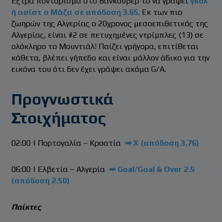
Έξτρα ποντάρισμα στο Βανκούβερ το να γράψει
γκολ
ή ασίστ ο Μάζα σε απόδοση 3.65
. Εκ των πιο
ζωηρών της Αλγερίας ο 20χρονος μεσοεπιθετικός της
Αλγερίας, είναι #2 σε πετυχημένες ντρίμπλες (13) σε
ολόκληρο το Μουντιάλ! Παίζει γρήγορα, επιτίθεται
κάθετα, βλέπει γήπεδο και είναι μάλλον άδικο για την
εικόνα του ότι δεν έχει γράψει ακόμα G/A.
Προγνωστικά
Στοιχήματος
02:00 | Πορτογαλία – Κροατία
➡ Χ (απόδοση 3.76)
06:00 | Ελβετία – Αλγερία
➡ Goal/Goal & Over 2.5
(απόδοση 2.50)
Παίκτες