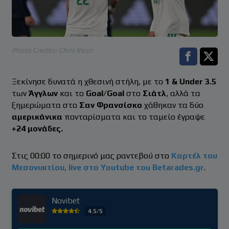
Photo Credits: Chris Ricco
Facebook s
Twitt
Ξεκίνησε δυνατά η χθεσινή στήλη, με το
1 & Under 3.5
των
Άγγλων
και το
Goal
/
Goal
στο
Σιάτλ
, αλλά τα
ξημερώματα στο
Σαν Φρανσίσκο
χάθηκαν τα δύο
αμερικάνικα
πονταρίσματα και το ταμείο έγραψε
+24 μονάδες.
Στις 00:00
το σημερινό μας ραντεβού στο
Καρτέλ του
Μεσονυκτίου, live στο Youtube του Betarades.gr
.
Novibet
4.5/5