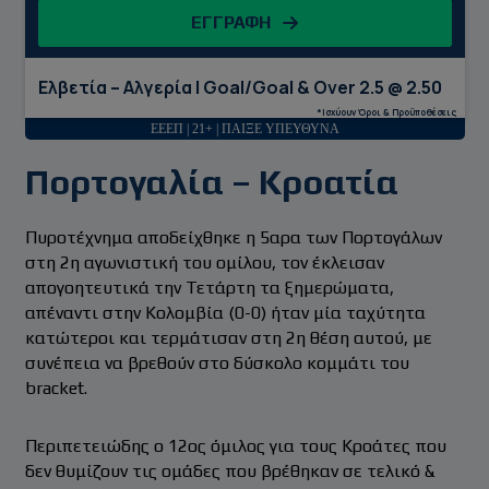
ΕΓΓΡΑΦΗ
Ελβετία – Αλγερία | Goal/Goal & Over 2.5 @ 2.50
*Ισχύουν Όροι & Προϋποθέσεις
ΕΕΕΠ | 21+ | ΠΑΙΞΕ ΥΠΕΥΘΥΝΑ
Πορτογαλία – Κροατία
Πυροτέχνημα αποδείχθηκε η 5αρα των Πορτογάλων
στη 2η αγωνιστική του ομίλου, τον έκλεισαν
απογοητευτικά την Τετάρτη τα ξημερώματα,
απέναντι στην Κολομβία (0-0) ήταν μία ταχύτητα
κατώτεροι και τερμάτισαν στη 2η θέση αυτού, με
συνέπεια να βρεθούν στο δύσκολο κομμάτι του
bracket.
Περιπετειώδης ο 12ος όμιλος για τους Κροάτες που
δεν θυμίζουν τις ομάδες που βρέθηκαν σε τελικό &