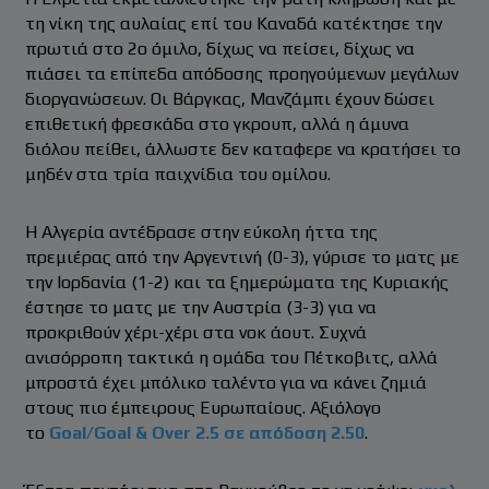
τη νίκη της αυλαίας επί του Καναδά κατέκτησε την
πρωτιά στο 2ο όμιλο, δίχως να πείσει, δίχως να
πιάσει τα επίπεδα απόδοσης προηγούμενων μεγάλων
διοργανώσεων. Οι Βάργκας, Μανζάμπι έχουν δώσει
επιθετική φρεσκάδα στο γκρουπ, αλλά η άμυνα
διόλου πείθει, άλλωστε δεν καταφερε να κρατήσει το
μηδέν στα τρία παιχνίδια του ομίλου.
Η Αλγερία αντέδρασε στην εύκολη ήττα της
πρεμιέρας από την Αργεντινή (0-3), γύρισε το ματς με
την Ιορδανία (1-2) και τα ξημερώματα της Κυριακής
έστησε το ματς με την Αυστρία (3-3) για να
προκριθούν χέρι-χέρι στα νοκ άουτ. Συχνά
ανισόρροπη τακτικά η ομάδα του Πέτκοβιτς, αλλά
μπροστά έχει μπόλικο ταλέντο για να κάνει ζημιά
στους πιο έμπειρους Ευρωπαίους. Αξιόλογο
το
Goal/Goal & Over 2.5 σε απόδοση 2.50
.