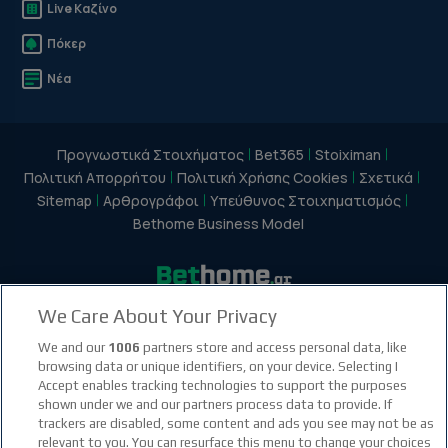
Live Καζίνο
Πόκερ
Νέα
Προγνωστικά Στοιχήματος
Bet365
Stoiximan
Πολιτική Απορρήτου
Πολιτική Χρήσης Cookies
Σχετικά
Sitemap
Αρθρογράφοι
Υπεύθυνος Στοιχηματισμός
Bethome Business Model
We Care About Your Privacy
facebook social link
instagram social link
youtube social link
tiktok social link
twitter social link
discord social link
We and our
1006
partners store and access personal data, like
browsing data or unique identifiers, on your device. Selecting I
Accept enables tracking technologies to support the purposes
21+
shown under we and our partners process data to provide. If
trackers are disabled, some content and ads you see may not be as
relevant to you. You can resurface this menu to change your choices