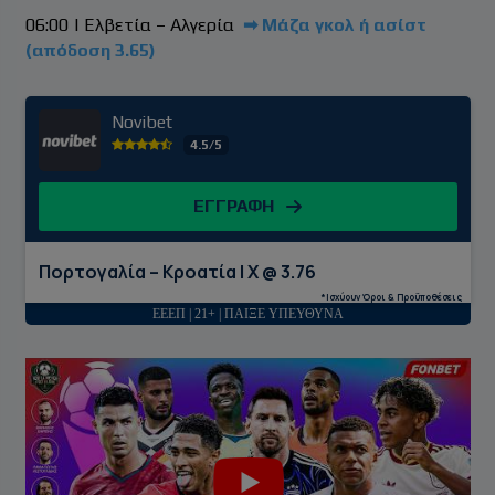
06:00 | Ελβετία – Αλγερία
➡ Μάζα γκολ ή ασίστ
(απόδοση 3.65)
Novibet
4.5/5
ΕΓΓΡΑΦΗ
Πορτογαλία – Κροατία | Χ @ 3.76
*Ισχύουν Όροι & Προϋποθέσεις
ΕΕΕΠ | 21+ | ΠΑΙΞΕ ΥΠΕΥΘΥΝΑ