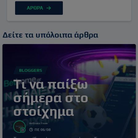
γεγονότων, είτε τηλεοπτικά, είτε διά ζώσης. Στην
ΑΡΘΡΑ
άδεια και στις λίγες “νεκρές” στοιχηματικές
περιόδους οι συναυλίες (που ιδανικά συνδυάζονται
με ταξίδι) αποτελούν προτεραιότητα.
Δείτε τα υπόλοιπα άρθρα
BLOGGERS
Tι να παίξω
σήμερα στο
στοίχημα
Bethome Team
ΠΕ 06/08