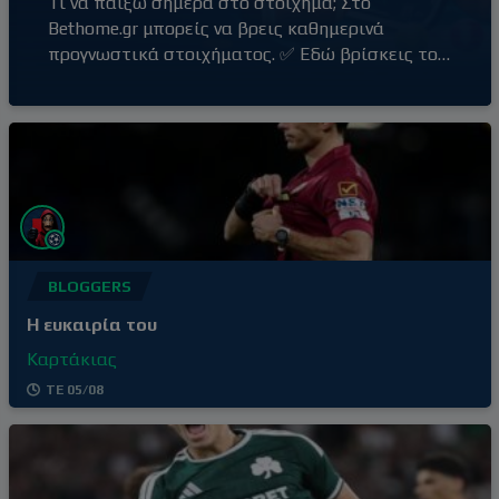
Τι να παίξω σήμερα στο στοίχημα; Στο
Bethome.gr μπορείς να βρεις καθημερινά
προγνωστικά στοιχήματος. ✅ Εδώ βρίσκεις το
δυνατό σημείο της ημέρας 🏀 Εδώ βρίσκεις
προτάσεις μπάσκετ 🎾 Εδώ βρίσκεις προτάσεις
τένις 📊 Εδώ βρίσκεις όλες τις προτάσεις της
ημέρας ✍️ Εδώ βρίσκεις τα προγνωστικά όλων
των bloggers Η στήλη με τα προγνωστικά του
Bethome.gr ανανεώνεται καθημερινά.
BLOGGERS
Η ευκαιρία του
Καρτάκιας
ΤΕ 05/08