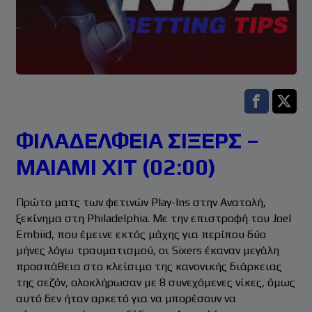
Facebook s
Twitt
ΦΙΛΑΔΕΛΦΕΙΑ ΣΙΞΕΡΣ –
ΜΑΙΑΜΙ ΧΙΤ (02:00)
Πρώτο ματς των φετινών Play-Ins στην Ανατολή,
ξεκίνημα στη Philadelphia. Με την επιστροφή του Joel
Embiid, που έμεινε εκτός μάχης για περίπου δύο
μήνες λόγω τραυματισμού, οι Sixers έκαναν μεγάλη
προσπάθεια στο κλείσιμο της κανονικής διάρκειας
της σεζόν, ολοκλήρωσαν με 8 συνεχόμενες νίκες, όμως
αυτό δεν ήταν αρκετό για να μπορέσουν να