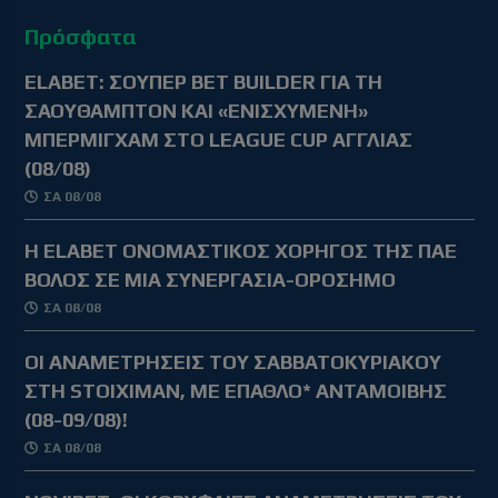
Πρόσφατα
ELABET: ΣΟΥΠΕΡ BET BUILDER ΓΙΑ ΤΗ
ΣΑΟΥΘΑΜΠΤΟΝ ΚΑΙ «ΕΝΙΣΧΥΜΕΝΗ»
ΜΠΕΡΜΙΓΧΑΜ ΣΤΟ LEAGUE CUP ΑΓΓΛΙΑΣ
(08/08)
ΣΑ 08/08
Η ELABET ΟΝΟΜΑΣΤΙΚΟΣ ΧΟΡΗΓΟΣ ΤΗΣ ΠΑΕ
ΒΟΛΟΣ ΣΕ ΜΙΑ ΣΥΝΕΡΓΑΣΙΑ-ΟΡΟΣΗΜΟ
ΣΑ 08/08
ΟΙ ΑΝΑΜΕΤΡΗΣΕΙΣ ΤΟΥ ΣΑΒΒΑΤΟΚΥΡΙΑΚΟΥ
ΣΤΗ STOIXIMAN, ΜΕ ΕΠΑΘΛΟ* ΑΝΤΑΜΟΙΒΗΣ
(08-09/08)!
ΣΑ 08/08