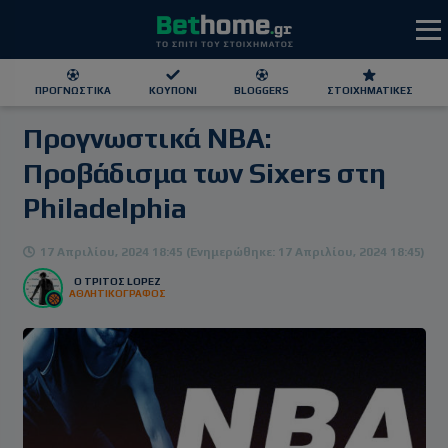
ΠΡΟΓΝΩΣΤΙΚΆ
ΚΟΥΠΌΝΙ
BLOGGERS
ΣΤΟΙΧΗΜΑΤΙΚΕΣ
Προγνωστικά NBA:
ΕΕΕΠ | 21+ | ΠΑΙΞΕ ΥΠΕΥΘΥΝΑ
Προβάδισμα των Sixers στη
Philadelphia
17 Απριλίου, 2024 18:45 (Ενημερώθηκε: 17 Απριλίου, 2024 18:45)
Ο ΤΡΙΤΟΣ LOPEZ
ΑΘΛΗΤΙΚΟΓΡΑΦΟΣ