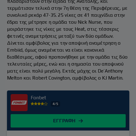
πλασαριστούν στην εξάδα της Ανατολής, και
τερμάτισαν τελικά στην 7η θέση της Περιφέρειας, με
συνολικό ρεκόρ 47-35. 25 νίκες σε 41 παιχνίδια στην
έδρα της μέτρησε η ομάδα του Nick Nurse, που
μοιράστηκε τις νίκες με τους Heat, στις τέσσερις
φετινές αναμετρήσεις μεταξύ των δύο ομάδων.
Δίνεται αμφίβολος για την αποψινή αναμέτρηση ο
Embiid, όμως αναμένεται να είναι κανονικά
διαθέσιμος, αφού προπονήθηκε με την ομάδα τις δύο
τελευταίες μέρες, ενώ και η σημασία του αποψινού
ματς είναι πολύ μεγάλη. Εκτός μάχης οι De’Anthony
Melton και Robert Covington, αμφίβολος ο KJ Martin.
Fonbet
4/5
ΕΓΓΡΑΦΗ