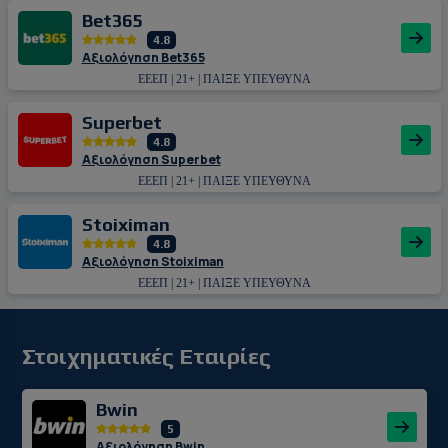
Bet365
4.8
Αξιολόγηση Bet365
ΕΕΕΠ | 21+ | ΠΑΙΞΕ ΥΠΕΥΘΥΝΑ
Superbet
4.8
Αξιολόγηση Superbet
ΕΕΕΠ | 21+ | ΠΑΙΞΕ ΥΠΕΥΘΥΝΑ
Stoiximan
4.8
Αξιολόγηση Stoiximan
ΕΕΕΠ | 21+ | ΠΑΙΞΕ ΥΠΕΥΘΥΝΑ
Στοιχηματικές Εταιρίες
Bwin
5
Αξιολόγηση Bwin