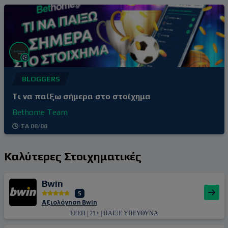
BLOGGERS
Tι να παίξω σήμερα στο στοίχημα
Bethome Team
ΣΑ 08/08
Καλύτερες Στοιχηματικές
Bwin
5
Αξιολόγηση Bwin
ΕΕΕΠ | 21+ | ΠΑΙΞΕ ΥΠΕΥΘΥΝΑ