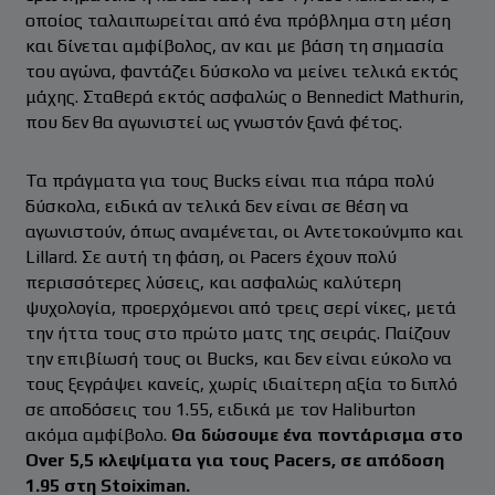
οποίος ταλαιπωρείται από ένα πρόβλημα στη μέση
και δίνεται αμφίβολος, αν και με βάση τη σημασία
του αγώνα, φαντάζει δύσκολο να μείνει τελικά εκτός
μάχης. Σταθερά εκτός ασφαλώς ο Bennedict Mathurin,
που δεν θα αγωνιστεί ως γνωστόν ξανά φέτος.
Τα πράγματα για τους Bucks είναι πια πάρα πολύ
δύσκολα, ειδικά αν τελικά δεν είναι σε θέση να
αγωνιστούν, όπως αναμένεται, οι Αντετοκούνμπο και
Lillard. Σε αυτή τη φάση, οι Pacers έχουν πολύ
περισσότερες λύσεις, και ασφαλώς καλύτερη
ψυχολογία, προερχόμενοι από τρεις σερί νίκες, μετά
την ήττα τους στο πρώτο ματς της σειράς. Παίζουν
την επιβίωσή τους οι Bucks, και δεν είναι εύκολο να
τους ξεγράψει κανείς, χωρίς ιδιαίτερη αξία το διπλό
σε αποδόσεις του 1.55, ειδικά με τον Haliburton
ακόμα αμφίβολο.
Θα δώσουμε ένα ποντάρισμα στο
Over 5,5 κλεψίματα για τους Pacers, σε απόδοση
1.95 στη Stoiximan.