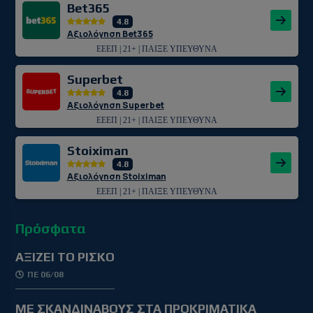
Bet365
4.8
Αξιολόγηση Bet365
ΕΕΕΠ | 21+ | ΠΑΙΞΕ ΥΠΕΥΘΥΝΑ
Superbet
4.8
Αξιολόγηση Superbet
ΕΕΕΠ | 21+ | ΠΑΙΞΕ ΥΠΕΥΘΥΝΑ
Stoiximan
4.8
Αξιολόγηση Stoiximan
ΕΕΕΠ | 21+ | ΠΑΙΞΕ ΥΠΕΥΘΥΝΑ
Πρόσφατα
ΑΞΙΖΕΙ ΤΟ ΡΙΣΚΟ
ΠΕ 06/08
ΜΕ ΣΚΑΝΔΙΝΑΒΟΥΣ ΣΤΑ ΠΡΟΚΡΙΜΑΤΙΚΑ