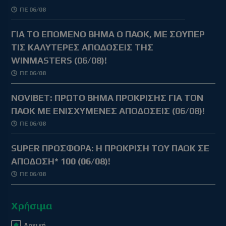
ΠΕ 06/08
ΓΙΑ ΤΟ ΕΠΟΜΕΝΟ ΒΗΜΑ Ο ΠΑΟΚ, ΜΕ ΣΟΥΠΕΡ
ΤΙΣ ΚΑΛΥΤΕΡΕΣ ΑΠΟΔΟΣΕΙΣ ΤΗΣ
WINMASTERS (06/08)!
ΠΕ 06/08
NOVIBET: ΠΡΩΤΟ ΒΗΜΑ ΠΡΟΚΡΙΣΗΣ ΓΙΑ ΤΟΝ
ΠΑΟΚ ΜΕ ΕΝΙΣΧΥΜΕΝΕΣ ΑΠΟΔΟΣΕΙΣ (06/08)!
ΠΕ 06/08
SUPER ΠΡΟΣΦΟΡΑ: Η ΠΡΟΚΡΙΣΗ ΤΟΥ ΠΑΟΚ ΣΕ
ΑΠΟΔΟΣΗ* 100 (06/08)!
ΠΕ 06/08
Χρήσιμα
Αρχική