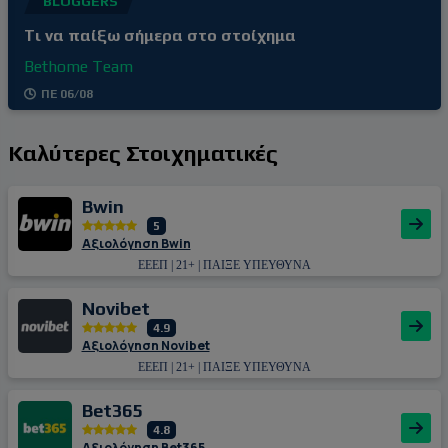
BLOGGERS
Tι να παίξω σήμερα στο στοίχημα
Bethome Team
ΠΕ 06/08
Καλύτερες Στοιχηματικές
Bwin
5
Αξιολόγηση Bwin
ΕΕΕΠ | 21+ | ΠΑΙΞΕ ΥΠΕΥΘΥΝΑ
Novibet
4.9
Αξιολόγηση Novibet
ΕΕΕΠ | 21+ | ΠΑΙΞΕ ΥΠΕΥΘΥΝΑ
Bet365
4.8
Αξιολόγηση Bet365