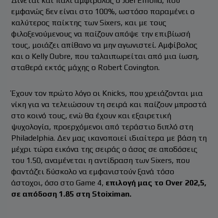
Δίνεται και πάλι αμφίβολος ο Joel Embiid, που
εμφανώς δεν είναι στο 100%, ωστόσο παραμένει ο
καλύτερος παίκτης των Sixers, και με τους
φιλοξενούμενους να παίζουν απόψε την επιβίωσή
τους, μοιάζει απίθανο να μην αγωνιστεί. Αμφίβολος
και ο Kelly Oubre, που ταλαιπωρείται από μια ίωση,
σταθερά εκτός μάχης ο Robert Covington.
Έχουν τον πρώτο λόγο οι Knicks, που χρειάζονται μια
νίκη για να τελειώσουν τη σειρά και παίζουν μπροστά
στο κοινό τους, ενώ θα έχουν και εξαιρετική
ψυχολογία, προερχόμενοι από τεράστιο διπλό στη
Philadelphia. Δεν μας ικανοποιεί ιδιαίτερα με βάση τη
μέχρι τώρα εικόνα της σειράς ο άσος σε αποδόσεις
του 1.50, αναμένεται η αντίδραση των Sixers, που
φαντάζει δύσκολο να εμφανιστούν ξανά τόσο
άστοχοι, όσο στο Game 4,
επιλογή μας το Over 202,5,
σε απόδοση 1.85 στη Stoiximan.