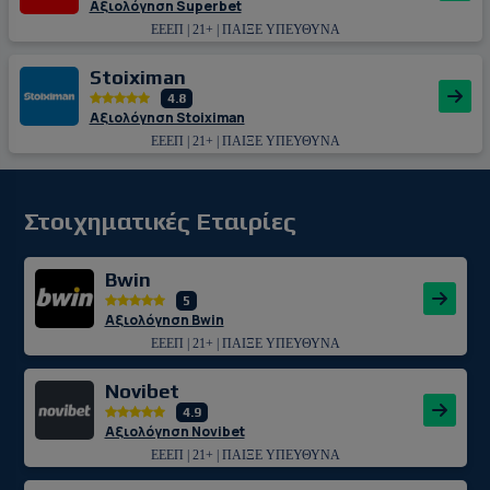
Αξιολόγηση Superbet
ΕΕΕΠ | 21+ | ΠΑΙΞΕ ΥΠΕΥΘΥΝΑ
Stoiximan
4.8
Αξιολόγηση Stoiximan
ΕΕΕΠ | 21+ | ΠΑΙΞΕ ΥΠΕΥΘΥΝΑ
Στοιχηματικές Εταιρίες
Bwin
5
Αξιολόγηση Bwin
ΕΕΕΠ | 21+ | ΠΑΙΞΕ ΥΠΕΥΘΥΝΑ
Novibet
4.9
Αξιολόγηση Novibet
ΕΕΕΠ | 21+ | ΠΑΙΞΕ ΥΠΕΥΘΥΝΑ