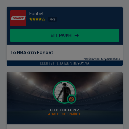
Fonbet
4/5
ΕΓΓΡΑΦΗ
To NBA στη Fonbet
*Ισχύουν Όροι & Προϋποθέσεις
ΕΕΕΠ | 21+ | ΠΑΙΞΕ ΥΠΕΥΘΥΝΑ
Ο ΤΡΙΤΟΣ LOPEZ
ΑΘΛΗΤΙΚΟΓΡΑΦΟΣ