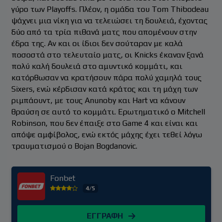
γύρο των Playoffs. Πλέον, η ομάδα του Tom Thibodeau
ψάχνει μια νίκη για να τελειώσει τη δουλειά, έχοντας
δύο από τα τρία πιθανά ματς που απομένουν στην
έδρα της. Αν και οι ίδιοι δεν σούταραν με καλά
ποσοστά στο τελευταίο ματς, οι Knicks έκαναν ξανά
πολύ καλή δουλειά στο αμυντικό κομμάτι, και
κατόρθωσαν να κρατήσουν πάρα πολύ χαμηλά τους
Sixers, ενώ κέρδισαν κατά κράτος και τη μάχη των
ριμπάουντ, με τους Anunoby και Hart να κάνουν
θραύση σε αυτό το κομμάτι. Ερωτηματικό ο Mitchell
Robinson, που δεν έπαιξε στο Game 4 και είναι και
απόψε αμφίβολος, ενώ εκτός μάχης έχει τεθεί λόγω
τραυματισμού ο Bojan Bogdanovic.
Fonbet
4/5
ΕΓΓΡΑΦΗ