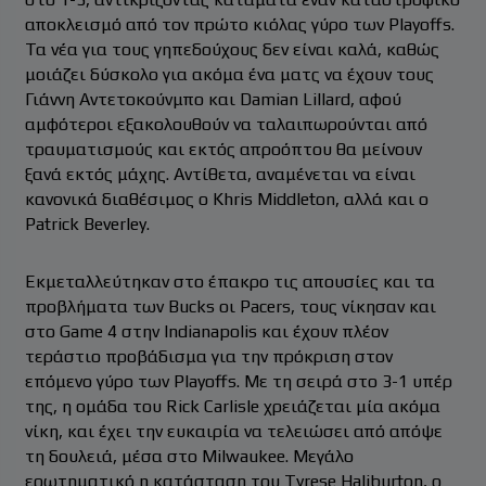
αποκλεισμό από τον πρώτο κιόλας γύρο των Playoffs.
Τα νέα για τους γηπεδούχους δεν είναι καλά, καθώς
μοιάζει δύσκολο για ακόμα ένα ματς να έχουν τους
Γιάννη Αντετοκούνμπο και Damian Lillard, αφού
αμφότεροι εξακολουθούν να ταλαιπωρούνται από
τραυματισμούς και εκτός απροόπτου θα μείνουν
ξανά εκτός μάχης. Αντίθετα, αναμένεται να είναι
κανονικά διαθέσιμος ο Khris Middleton, αλλά και ο
Patrick Beverley.
Εκμεταλλεύτηκαν στο έπακρο τις απουσίες και τα
προβλήματα των Bucks οι Pacers, τους νίκησαν και
στο Game 4 στην Indianapolis και έχουν πλέον
τεράστιο προβάδισμα για την πρόκριση στον
επόμενο γύρο των Playoffs. Με τη σειρά στο 3-1 υπέρ
της, η ομάδα του Rick Carlisle χρειάζεται μία ακόμα
νίκη, και έχει την ευκαιρία να τελειώσει από απόψε
τη δουλειά, μέσα στο Milwaukee. Μεγάλο
ερωτηματικό η κατάσταση του Tyrese Haliburton, ο