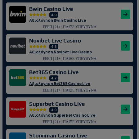
Bwin Casino Live
4.9
Αξιολόγηση Bwin Casino Live
ΕΕΕΠ | 21+ | ΠΑΙΞΕ ΥΠΕΥΘΥΝΑ
Novibet Live Casino
4.8
Αξιολόγηση Novibet Live Casino
ΕΕΕΠ | 21+ | ΠΑΙΞΕ ΥΠΕΥΘΥΝΑ
Bet365 Casino Live
4.7
Αξιολόγηση Bet365 Casino Live
ΕΕΕΠ | 21+ | ΠΑΙΞΕ ΥΠΕΥΘΥΝΑ
Superbet Casino Live
4.9
Αξιολόγηση Superbet Casino Live
ΕΕΕΠ | 21+ | ΠΑΙΞΕ ΥΠΕΥΘΥΝΑ
Stoiximan Casino Live