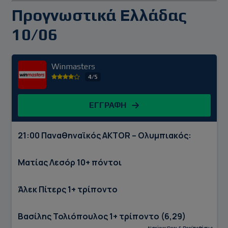
Προ
γνωστικά Ελλάδας
10/06
Winmasters
4/5
ΕΓΓΡΑΦΗ
21:00 Παναθηναϊκός AKTOR – Ολυμπιακός:
Ματίας Λεσόρ 10+ πόντοι
Άλεκ Πίτερς 1+ τρίποντο
Βασίλης Τολιόπουλος 1+ τρίποντο (6,29)
*Ισχύουν Όροι & Προϋποθέσεις