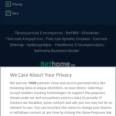
Πόκερ
Νέα
Προγνωστικά Στοιχήματος
Bet365
Stoiximan
Πολιτική Απορρήτου
Πολιτική Χρήσης Cookies
Σχετικά
Sitemap
Αρθρογράφοι
Υπεύθυνος Στοιχηματισμός
Bethome Business Model
We Care About Your Privacy
facebook social link
instagram social link
youtube social link
tiktok social link
twitter social link
discord social link
We and our
1008
partners store and access personal data, like
browsing data or unique identifiers, on your device. Selecting I
Accept enables tracking technologies to support the purposes
21+
shown under we and our partners process data to provide. If
trackers are disabled, some content and ads you see may not be as
relevant to you. You can resurface this menu to change your choices
or withdraw consent at any time by clicking the Show Purposes link