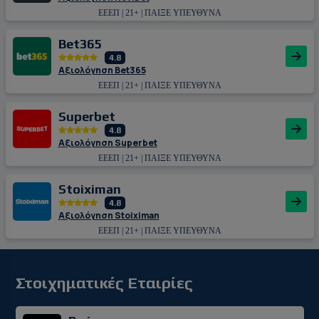
ΕΕΕΠ | 21+ | ΠΑΙΞΕ ΥΠΕΥΘΥΝΑ
Bet365
4.8
Αξιολόγηση Bet365
ΕΕΕΠ | 21+ | ΠΑΙΞΕ ΥΠΕΥΘΥΝΑ
Superbet
4.8
Αξιολόγηση Superbet
ΕΕΕΠ | 21+ | ΠΑΙΞΕ ΥΠΕΥΘΥΝΑ
Stoiximan
4.8
Αξιολόγηση Stoiximan
ΕΕΕΠ | 21+ | ΠΑΙΞΕ ΥΠΕΥΘΥΝΑ
Στοιχηματικές Εταιρίες