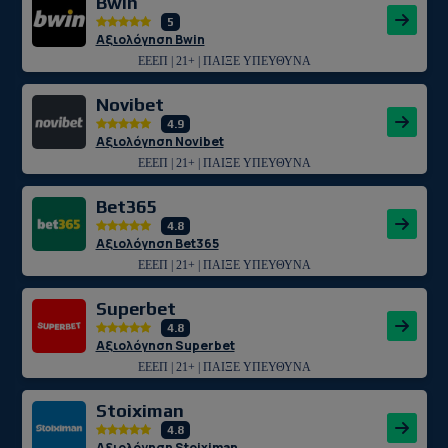
Bwin
5
Αξιολόγηση Bwin
ΕΕΕΠ | 21+ | ΠΑΙΞΕ ΥΠΕΥΘΥΝΑ
Novibet
4.9
Αξιολόγηση Novibet
ΕΕΕΠ | 21+ | ΠΑΙΞΕ ΥΠΕΥΘΥΝΑ
Bet365
4.8
Αξιολόγηση Bet365
ΕΕΕΠ | 21+ | ΠΑΙΞΕ ΥΠΕΥΘΥΝΑ
Superbet
4.8
Αξιολόγηση Superbet
ΕΕΕΠ | 21+ | ΠΑΙΞΕ ΥΠΕΥΘΥΝΑ
Stoiximan
4.8
Αξιολόγηση Stoiximan