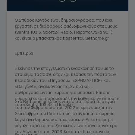
Ο Σπύρος Κοντός είναι δημοσιογράφος, που έχει
εργαστεί σε διάφορους ραδιοφωνικούς σταθμούς
(Sentra 103,3, Sport24 Radio, Παραπολιτικά 90,1),
και είναι ο μπασκετικός tipster του Bethome.gr
Εμπειρία
Ξεκίνησε την επαγγελματική ενασχόλησή του με το
στοίχημα το 2009, όταν και πέρασε την πόρτα των
περιοδικών του «Πηγάσου», «ΧΡΗΜΑΣΠΟΡ» και
«Dailybet», αναλύοντας παιχνίδια και
αρθρογραφώντας, κυρίως για μπάσκετ. Επίσης,
συμμετείχε και παρουσίαζε την καθημερινή εκπομπή
Στο Bethome.gr έδωσε για πρώτη φορά το στίγμα
του «Sentra 103,3», «Παρολί».
του τον Φεβρουάριο του 2022 κι έμεινε μέχρι τον
Σεπτέμβριο του ίδιου έτους, όταν και αποχώρησε
λόγω ανειλημμένων υποχρεώσεων. Eπέστρεψε με
μεγάλη χαρά και όρεξη σχεδόν ένα χρόνο αργότερα,
τον Αύγουστο του 2023. Κατά τις ίδιες χρονικές
Εκπαίδευση