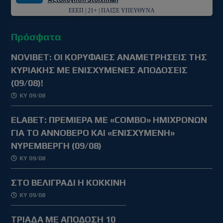
ΕΕΕΠ | 21+ | ΠΑΙΞΕ ΥΠΕΥΘΥΝΑ
Πρόσφατα
NOVIBET: OΙ ΚΟΡΥΦΑΙΕΣ ΑΝΑΜΕΤΡΗΣΕΙΣ ΤΗΣ
ΚΥΡΙΑΚΗΣ ΜΕ ΕΝΙΣΧΥΜΕΝΕΣ ΑΠΟΔΟΣΕΙΣ
(09/08)!
ΚΥ 09/08
ELABET: ΠΡΕΜΙΕΡΑ ΜΕ «COMBO» ΗΜΙΧΡΟΝΩΝ
ΓΙΑ ΤΟ ΑΝΝΟΒΕΡΟ ΚΑΙ «ΕΝΙΣΧΥΜΕΝΗ»
ΝΥΡΕΜΒΕΡΓΗ (09/08)
ΚΥ 09/08
ΣΤΟ ΒΕΛΙΓΡΑΔΙ Η ΚΟΚΚΙΝΗ
ΚΥ 09/08
ΤΡΙΑΔΑ ΜΕ ΑΠΟΔΟΣΗ 10