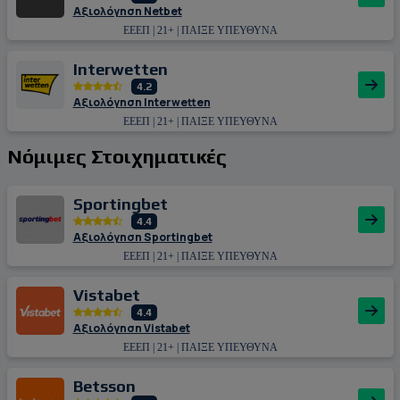
Αξιολόγηση Netbet
ΕΕΕΠ | 21+ | ΠΑΙΞΕ ΥΠΕΥΘΥΝΑ
Interwetten
4.2
Αξιολόγηση Interwetten
ΕΕΕΠ | 21+ | ΠΑΙΞΕ ΥΠΕΥΘΥΝΑ
Νόμιμες Στοιχηματικές
Sportingbet
4.4
Αξιολόγηση Sportingbet
ΕΕΕΠ | 21+ | ΠΑΙΞΕ ΥΠΕΥΘΥΝΑ
Vistabet
4.4
Αξιολόγηση Vistabet
ΕΕΕΠ | 21+ | ΠΑΙΞΕ ΥΠΕΥΘΥΝΑ
Betsson