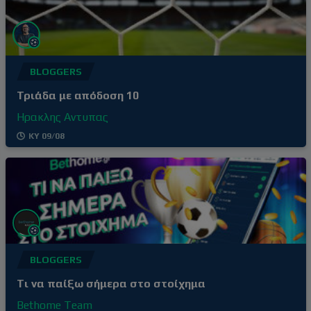
κάρτα. Οβερ 4,5 καρτες και 2 γκολ στο ματς
BLOGGERS
Τριάδα με απόδοση 10
Ηρακλης Αντυπας
ΚΥ 09/08
BLOGGERS
Tι να παίξω σήμερα στο στοίχημα
Bethome Team