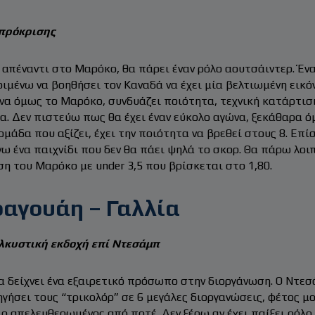
πρόκρισης
απέναντι στο Μαρόκο, θα πάρει έναν ρόλο αουτσάιντερ. Έν
ιμένω να βοηθήσει τον Καναδά να έχει μία βελτιωμένη εικόν
να όμως το Μαρόκο, συνδυάζει ποιότητα, τεχνική κατάρτισ
α. Δεν πιστεύω πως θα έχει έναν εύκολο αγώνα, ξεκάθαρα 
 ομάδα που αξίζει, έχει την ποιότητα να βρεθεί στους 8. Επί
ω ένα παιχνίδι που δεν θα πάει ψηλά το σκορ. Θα πάρω λοι
η του Μαρόκο με under 3,5 που βρίσκεται στο 1,80.
αγουάη – Γαλλία
ελκυστική εκδοχή επί Ντεσάμπ
α δείχνει ένα εξαιρετικό πρόσωπο στην διοργάνωση. Ο Ντε
ηγήσει τους “τρικολόρ” σε 6 μεγάλες διοργανώσεις, φέτος μο
ιο απελευθερωμένος από ποτέ. Δεν ξέρω αν έχει παίξει ρόλ