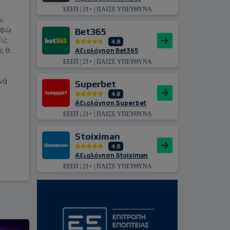
ΕΕΕΠ | 21+ | ΠΑΙΞΕ ΥΠΕΥΘΥΝΑ
υ
αφώ
Bet365
Τις
4.8
ς θα
Αξιολόγηση Bet365
ΕΕΕΠ | 21+ | ΠΑΙΞΕ ΥΠΕΥΘΥΝΑ
νά
Superbet
4.8
Αξιολόγηση Superbet
ΕΕΕΠ | 21+ | ΠΑΙΞΕ ΥΠΕΥΘΥΝΑ
Stoiximan
4.8
Αξιολόγηση Stoiximan
ΕΕΕΠ | 21+ | ΠΑΙΞΕ ΥΠΕΥΘΥΝΑ