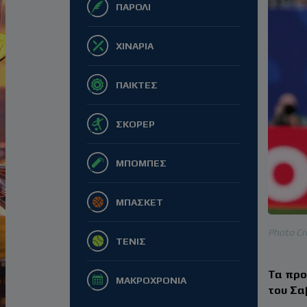
ΠΑΡΟΛΙ
ΧΙΝΑΡΙΑ
ΠΑΙΚΤΕΣ
ΣΚΟΡΕΡ
ΜΠΟΜΠΕΣ
ΜΠΑΣΚΕΤ
Photo Cre
ΤΕΝΙΣ
Τα προ
ΜΑΚΡΟΧΡΟΝΙΑ
του Σα