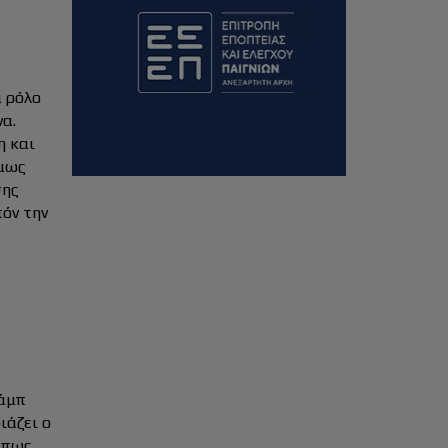
α ρόλο
α.
η και
όμως
σης
πόν την
σάμπ
ιάζει ο
ο πως