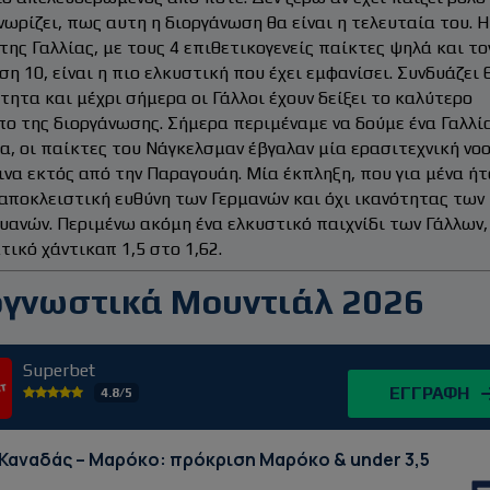
νωρίζει, πως αυτη η διοργάνωση θα είναι η τελευταία του. Η
της Γαλλίας, με τους 4 επιθετικογενείς παίκτες ψηλά και το
ση 10, είναι η πιο ελκυστική που έχει εμφανίσει. Συνδυάζει
τητα και μέχρι σήμερα οι Γάλλοι έχουν δείξει το καλύτερο
 της διοργάνωσης. Σήμερα περιμέναμε να δούμε ένα Γαλλί
α, οι παίκτες του Νάγκελσμαν έβγαλαν μία ερασιτεχνική νο
ινα εκτός από την Παραγουάη. Μία έκπληξη, που για μένα ήτ
αποκλειστική ευθύνη των Γερμανών και όχι ικανότητας των
ανών. Περιμένω ακόμη ένα ελκυστικό παιχνίδι των Γάλλων, 
τικό χάντικαπ 1,5 στο 1,62.
γνωστικά Μουντιάλ 2026
Superbet
ΕΓΓΡΑΦΗ
4.8/5
 Καναδάς – Μαρόκο: πρόκριση Μαρόκο & under 3,5