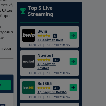
 φετινή
Top 5 Live
ν Ολίσε
Streaming
 θέαμα
α –
Bwin
οτροπία
5
αν
Αξιολόγηση Bwin
ΕΕΕΠ | 21+ | ΠΑΙΞΕ ΥΠΕΥΘΥΝΑ
η νίκη
Novibet
4.9
Αξιολόγηση
Novibet
ΕΕΕΠ | 21+ | ΠΑΙΞΕ ΥΠΕΥΘΥΝΑ
Bet365
4.8
Αξιολόγηση Bet365
ΕΕΕΠ | 21+ | ΠΑΙΞΕ ΥΠΕΥΘΥΝΑ