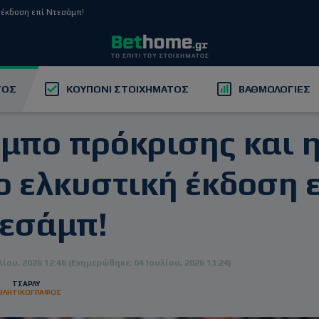
 έκδοση επί Ντεσάμπ!
ΤΟΣ
ΚΟΥΠΟΝΙ ΣΤΟΙΧΗΜΑΤΟΣ
ΒΑΘΜΟΛΟΓΙΕΣ
μπο πρόκρισης και 
ο ελκυστική έκδοση 
εσάμπ!
λίου, 2026 12:46 (Ενημερώθηκε: 04 Ιουλίου, 2026 13:24)
ΤΣΑΡΛΥ
ΘΛΗΤΙΚΟΓΡΑΦΟΣ