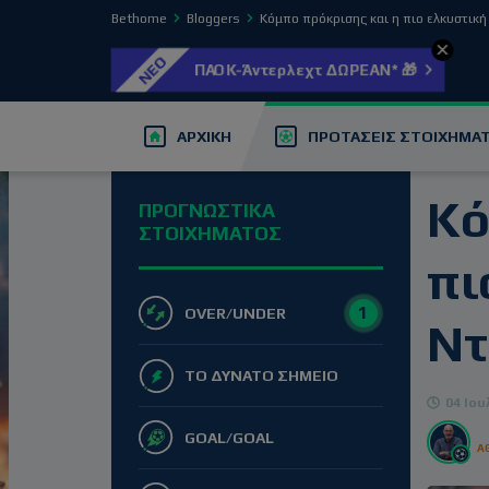
Bethome
Bloggers
Κόμπο πρόκρισης και η πιο ελκυστική
ΝΕΟ
ΠΑΟK-Άντερλεχτ ΔΩΡΕΑΝ* 🎁
ΕΕΕΠ | 21+ | ΠΑΙΞΕ ΥΠΕΥΘΥΝΑ
ΑΡΧΙΚΗ
ΠΡΟΤΑΣΕΙΣ ΣΤΟΙΧΗΜΑ
Κό
ΠΡΟΓΝΩΣΤΙΚΑ
ΣΤΟΙΧΗΜΑΤΟΣ
πι
1
OVER/UNDER
Ντ
ΤΟ ΔΥΝΑΤΟ ΣΗΜΕΙΟ
04 Ιου
GOAL/GOAL
Α