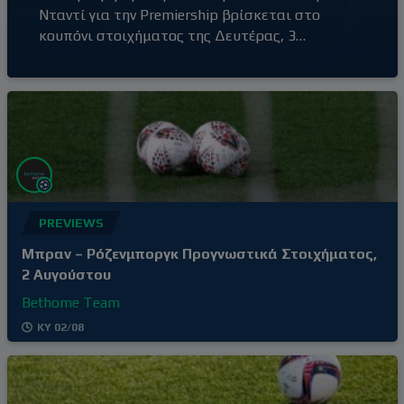
Νταντί για την Premiership βρίσκεται στο
κουπόνι στοιχήματος της Δευτέρας, 3
Αυγούστου, και θα διεξαχθεί στο Celtic Park. Η
Σέλτικ, γνωστή για την ισχυρή της παρουσία στο
πρωτάθλημα, υποδέχεται τη Νταντί σε ένα
παιχνίδι που υπόσχεται έντονο ενδιαφέρον. Οι
προβλέψεις, ανάλυση αγώνα και συμβουλές
στοιχήματος για αυτή τη
PREVIEWS
Μπραν – Ρόζενμποργκ Προγνωστικά Στοιχήματος,
2 Αυγούστου
Bethome Team
ΚΥ 02/08