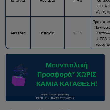
Ισπανία
Αυστρία
4 – 0
Κυπέλλ
UEFA 1
γύρος ομ
Προκριμα
Παγκοσμ
Αυστρία
Ισπανία
1 – 1
Κυπέλλ
UEFA 1
γύρος ομ
Μουντιαλική
Προσφορά* ΧΩΡΙΣ
ΚΑΜΙΑ ΚΑΤΑΘΕΣΗ!
*Ισχύουν Όροι και Προϋποθέσεις
ΕΕΕΠ | 21+ | ΠΑΙΞΕ ΥΠΕΥΘΥΝΑ