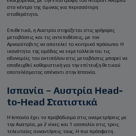
ενδεχομένως με την επιστροφή του Νταβίντ Αλάμπα
στο κέντρο της άμυνας για περισσότερη
σταθερότητα.
Επιθετικά, η Αυστρία στηρίζεται στις γρήγορες
μεταβάσεις και τις αντεπιθέσεις, με τον
Αρναούτοβιτς να αποτελεί το κεντρικό πρόσωπο. Η
ικανότητα της ομάδας να εκμεταλλεύεται τις
αδυναμίες του αντιπάλου στις μεταβάσεις μπορεί να
αποδειχθεί καθοριστική για την επίτευξη θετικού
αποτελέσματος απέναντι στην Ισπανία.
Ισπανία – Αυστρία Head-
to-Head Στατιστικά
Η Ισπανία έχει το προβάδισμα στις αναμετρήσεις με
την Αυστρία, με 2 νίκες και 1 ισοπαλία στις τρεις
τελευταίες συναντήσεις τους. Η πιο πρόσφατη