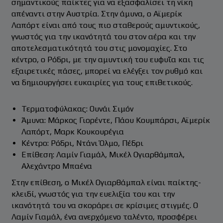
σημαντικούς παίκτες για να εξασφαλίσει τη νίκη
απέναντι στην Αυστρία. Στην άμυνα, ο Αϊμερίκ
Λαπόρτ είναι από τους πιο σταθερούς αμυντικούς,
γνωστός για την ικανότητά του στον αέρα και την
αποτελεσματικότητά του στις μονομαχίες. Στο
κέντρο, ο Ρόδρι, με την αμυντική του ευφυΐα και τις
εξαιρετικές πάσες, μπορεί να ελέγξει τον ρυθμό και
να δημιουργήσει ευκαιρίες για τους επιθετικούς.
Τερματοφύλακας: Ουνάι Σιμόν
Άμυνα: Μάρκος Γιορέντε, Πάου Κουμπάρσι, Αϊμερίκ
Λαπόρτ, Μαρκ Κουκουρέγια
Κέντρο: Ρόδρι, Ντάνι Όλμο, Πέδρι
Επίθεση: Λαμίν Γιαμάλ, Μικέλ Ογιαρθάμπαλ,
Αλεχάντρο Μπαένα
Στην επίθεση, ο Μικέλ Ογιαρθάμπαλ είναι παίκτης-
κλειδί, γνωστός για την ευελιξία του και την
ικανότητά του να σκοράρει σε κρίσιμες στιγμές. Ο
Λαμίν Γιαμάλ, ένα ανερχόμενο ταλέντο, προσφέρει