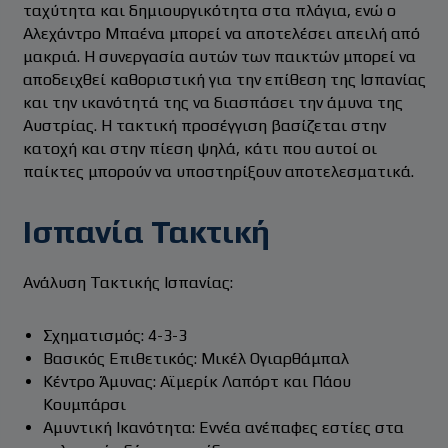
ταχύτητα και δημιουργικότητα στα πλάγια, ενώ ο
Αλεχάντρο Μπαένα μπορεί να αποτελέσει απειλή από
μακριά. Η συνεργασία αυτών των παικτών μπορεί να
αποδειχθεί καθοριστική για την επίθεση της Ισπανίας
και την ικανότητά της να διασπάσει την άμυνα της
Αυστρίας. Η τακτική προσέγγιση βασίζεται στην
κατοχή και στην πίεση ψηλά, κάτι που αυτοί οι
παίκτες μπορούν να υποστηρίξουν αποτελεσματικά.
Ισπανία Τακτική
Ανάλυση Τακτικής Ισπανίας:
Σχηματισμός: 4-3-3
Βασικός Επιθετικός: Μικέλ Ογιαρθάμπαλ
Κέντρο Άμυνας: Αϊμερίκ Λαπόρτ και Πάου
Κουμπάρσι
Αμυντική Ικανότητα: Εννέα ανέπαφες εστίες στα