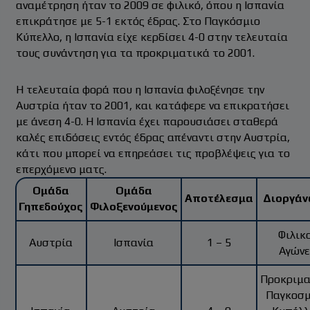
αναμέτρηση ήταν το 2009 σε φιλικό, όπου η Ισπανία
επικράτησε με 5-1 εκτός έδρας. Στο Παγκόσμιο
Κύπελλο, η Ισπανία είχε κερδίσει 4-0 στην τελευταία
τους συνάντηση για τα προκριματικά το 2001.
Η τελευταία φορά που η Ισπανία φιλοξένησε την
Αυστρία ήταν το 2001, και κατάφερε να επικρατήσει
με άνεση 4-0. Η Ισπανία έχει παρουσιάσει σταθερά
καλές επιδόσεις εντός έδρας απέναντι στην Αυστρία,
κάτι που μπορεί να επηρεάσει τις προβλέψεις για το
επερχόμενο ματς.
Ομάδα
Ομάδα
Αποτέλεσμα
Διοργά
Γηπεδούχος
Φιλοξενούμενος
Φιλικ
Αυστρία
Ισπανία
1 – 5
Αγώνε
Προκριμα
Παγκοσμ