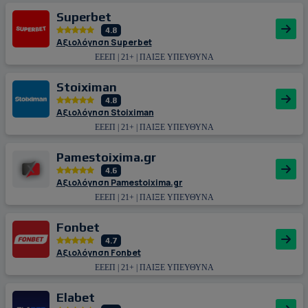
Superbet
4.8
Αξιολόγηση Superbet
ΕΕΕΠ | 21+ | ΠΑΙΞΕ ΥΠΕΥΘΥΝΑ
Stoiximan
4.8
Αξιολόγηση Stoiximan
ΕΕΕΠ | 21+ | ΠΑΙΞΕ ΥΠΕΥΘΥΝΑ
Pamestoixima.gr
4.6
Αξιολόγηση Pamestoixima.gr
ΕΕΕΠ | 21+ | ΠΑΙΞΕ ΥΠΕΥΘΥΝΑ
Fonbet
4.7
Αξιολόγηση Fonbet
ΕΕΕΠ | 21+ | ΠΑΙΞΕ ΥΠΕΥΘΥΝΑ
Εlabet