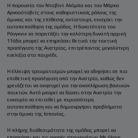
Η παρουσία του Νταβίντ Αλάμπα και του Μάρκο
Αρναούτοβιτς στους καθοριστικούς ρόλους της
άμυνας και της επίθεσης αντίστοιχα, ενισχύει την
αυτοπεποίθηση της ομάδας. Η δυνατότητα του
Ράνγκνικ να παρατάξει την καλύτερη δυνατή αρχική
11άδα μπορεί να επηρεάσει θετικά την τακτική
προσέγγιση της Αυστρίας, επιτρέποντας μεγαλύτερη
ευελιξία στο παιχνίδι.
Η έλλειψη τραυματισμών μπορεί να οδηγήσει σε πιο
επιθετική προσέγγιση από την Αυστρία, καθώς δεν
χρειάζεται να ανησυχεί για την αναπλήρωση βασικών
παικτών. Αυτό μπορεί να δώσει στην Αυστρία την
ευκαιρία να επιτεθεί με περισσότερη
αυτοπεποίθηση και να δημιουργήσει προβλήματα
στην άμυνα της Ισπανίας.
Η πλήρης διαθεσιμότητα της ομάδας μπορεί να
επηρεάσει και τις αγορές στοιχημάτων. Με όλους