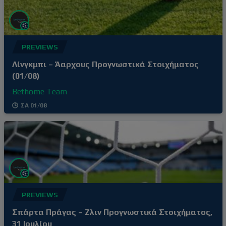
PREVIEWS
Λίνγκμπι – Άαρχους Προγνωστικά Στοιχήματος
(01/08)
Bethome Team
ΣΑ 01/08
PREVIEWS
Σπάρτα Πράγας – Ζλιν Προγνωστικά Στοιχήματος,
31 Ιουλίου