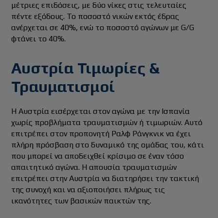
μέτριες επιδόσεις, με δύο νίκες στις τελευταίες
πέντε εξόδους. Το ποσοστό νικών εκτός έδρας
ανέρχεται σε 40%, ενώ το ποσοστό αγώνων με G/G
φτάνει το 40%.
Αυστρία Τιμωρίες &
Τραυματισμοί
Η Αυστρία εισέρχεται στον αγώνα με την Ισπανία
χωρίς προβλήματα τραυματισμών ή τιμωριών. Αυτό
επιτρέπει στον προπονητή Ραλφ Ράνγκνικ να έχει
πλήρη πρόσβαση στο δυναμικό της ομάδας του, κάτι
που μπορεί να αποδειχθεί κρίσιμο σε έναν τόσο
απαιτητικό αγώνα. Η απουσία τραυματισμών
επιτρέπει στην Αυστρία να διατηρήσει την τακτική
της συνοχή και να αξιοποιήσει πλήρως τις
ικανότητες των βασικών παικτών της.