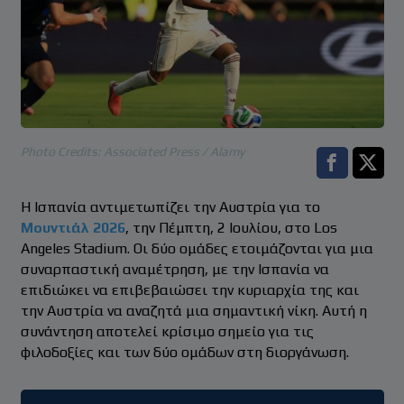
Photo Credits: Associated Press / Alamy
Facebook s
Twitt
Η Ισπανία αντιμετωπίζει την Αυστρία για το
Μουντιάλ 2026
, την Πέμπτη, 2 Ιουλίου, στο Los
Angeles Stadium. Οι δύο ομάδες ετοιμάζονται για μια
συναρπαστική αναμέτρηση, με την Ισπανία να
επιδιώκει να επιβεβαιώσει την κυριαρχία της και
την Αυστρία να αναζητά μια σημαντική νίκη. Αυτή η
συνάντηση αποτελεί κρίσιμο σημείο για τις
φιλοδοξίες και των δύο ομάδων στη διοργάνωση.