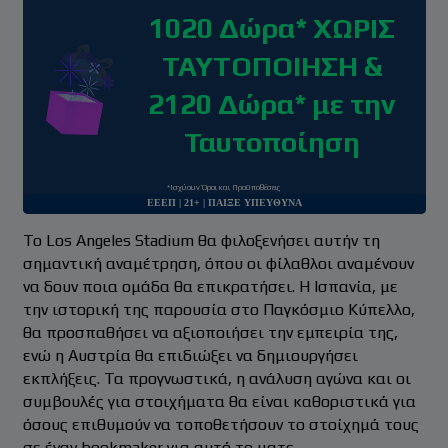
1020 Δώρα* ΧΩΡΙΣ
ΤΑΥΤΟΠΟΙΗΣΗ &
2120 Δώρα* με την
Ταυτοποίηση
*Ισχύουν Όροι και Προϋποθέσεις
ΕΕΕΠ | 21+ | ΠΑΙΞΕ ΥΠΕΥΘΥΝΑ
Το Los Angeles Stadium θα φιλοξενήσει αυτήν τη
σημαντική αναμέτρηση, όπου οι φίλαθλοι αναμένουν
να δουν ποια ομάδα θα επικρατήσει. Η Ισπανία, με
την ιστορική της παρουσία στο Παγκόσμιο Κύπελλο,
θα προσπαθήσει να αξιοποιήσει την εμπειρία της,
ενώ η Αυστρία θα επιδιώξει να δημιουργήσει
εκπλήξεις. Τα προγνωστικά, η ανάλυση αγώνα και οι
συμβουλές για στοιχήματα θα είναι καθοριστικά για
όσους επιθυμούν να τοποθετήσουν το στοίχημά τους
σε έναν bookmaker για αυτό το ματς.