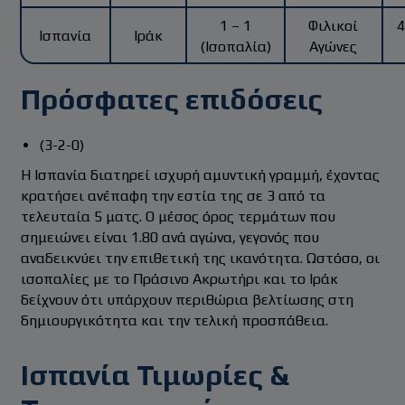
1 – 1
Φιλικοί
4
Ισπανία
Ιράκ
(Ισοπαλία)
Αγώνες
Πρόσφατες επιδόσεις
(3-2-0)
Η Ισπανία διατηρεί ισχυρή αμυντική γραμμή, έχοντας
κρατήσει ανέπαφη την εστία της σε 3 από τα
τελευταία 5 ματς. Ο μέσος όρος τερμάτων που
σημειώνει είναι 1.80 ανά αγώνα, γεγονός που
αναδεικνύει την επιθετική της ικανότητα. Ωστόσο, οι
ισοπαλίες με το Πράσινο Ακρωτήρι και το Ιράκ
δείχνουν ότι υπάρχουν περιθώρια βελτίωσης στη
δημιουργικότητα και την τελική προσπάθεια.
Ισπανία Τιμωρίες &