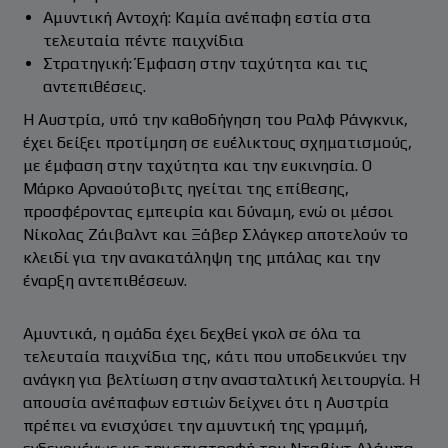
Αμυντική Αντοχή: Καμία ανέπαφη εστία στα
τελευταία πέντε παιχνίδια
Στρατηγική: Έμφαση στην ταχύτητα και τις
αντεπιθέσεις.
Η Αυστρία, υπό την καθοδήγηση του Ραλφ Ράνγκνικ,
έχει δείξει προτίμηση σε ευέλικτους σχηματισμούς,
με έμφαση στην ταχύτητα και την ευκινησία. Ο
Μάρκο Αρναούτοβιτς ηγείται της επίθεσης,
προσφέροντας εμπειρία και δύναμη, ενώ οι μέσοι
Νίκολας Ζάιβαλντ και Ξάβερ Σλάγκερ αποτελούν το
κλειδί για την ανακατάληψη της μπάλας και την
έναρξη αντεπιθέσεων.
Αμυντικά, η ομάδα έχει δεχθεί γκολ σε όλα τα
τελευταία παιχνίδια της, κάτι που υποδεικνύει την
ανάγκη για βελτίωση στην ανασταλτική λειτουργία. Η
απουσία ανέπαφων εστιών δείχνει ότι η Αυστρία
πρέπει να ενισχύσει την αμυντική της γραμμή,