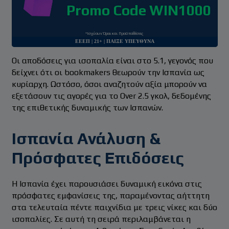
Promo Code WIN1000
*Ισχύουν Όροι και Προϋποθέσεις
ΕΕΕΠ | 21+ | ΠΑΙΞΕ ΥΠΕΥΘΥΝΑ
Οι αποδόσεις για ισοπαλία είναι στο 5.1, γεγονός που
δείχνει ότι οι bookmakers θεωρούν την Ισπανία ως
κυρίαρχη. Ωστόσο, όσοι αναζητούν αξία μπορούν να
εξετάσουν τις αγορές για το Over 2.5 γκολ, δεδομένης
της επιθετικής δυναμικής των Ισπανών.
Ισπανία Ανάλυση &
Πρόσφατες Επιδόσεις
Η Ισπανία έχει παρουσιάσει δυναμική εικόνα στις
πρόσφατες εμφανίσεις της, παραμένοντας αήττητη
στα τελευταία πέντε παιχνίδια με τρεις νίκες και δύο
ισοπαλίες. Σε αυτή τη σειρά περιλαμβάνεται η