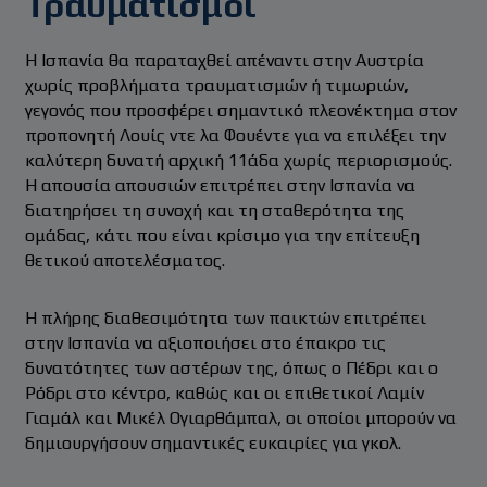
Τραυματισμοί
Η Ισπανία θα παραταχθεί απέναντι στην Αυστρία
χωρίς προβλήματα τραυματισμών ή τιμωριών,
γεγονός που προσφέρει σημαντικό πλεονέκτημα στον
προπονητή Λουίς ντε λα Φουέντε για να επιλέξει την
καλύτερη δυνατή αρχική 11άδα χωρίς περιορισμούς.
Η απουσία απουσιών επιτρέπει στην Ισπανία να
διατηρήσει τη συνοχή και τη σταθερότητα της
ομάδας, κάτι που είναι κρίσιμο για την επίτευξη
θετικού αποτελέσματος.
Η πλήρης διαθεσιμότητα των παικτών επιτρέπει
στην Ισπανία να αξιοποιήσει στο έπακρο τις
δυνατότητες των αστέρων της, όπως ο Πέδρι και ο
Ρόδρι στο κέντρο, καθώς και οι επιθετικοί Λαμίν
Γιαμάλ και Μικέλ Ογιαρθάμπαλ, οι οποίοι μπορούν να
δημιουργήσουν σημαντικές ευκαιρίες για γκολ.