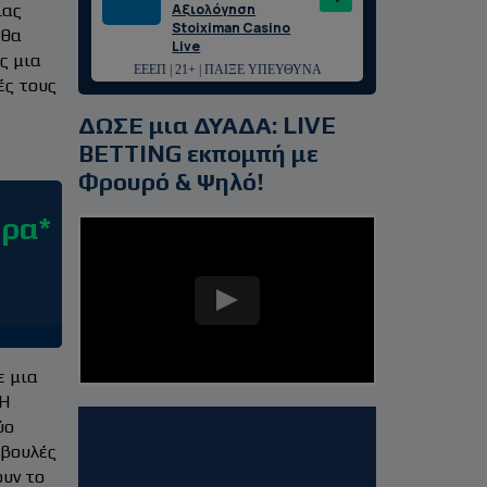
Αξιολόγηση
ίας
Stoiximan Casino
 θα
Live
ς μια
ΕΕΕΠ | 21+ | ΠΑΙΞΕ ΥΠΕΥΘΥΝΑ
ές τους
ΔΩΣΕ μια ΔΥΑΔΑ: LIVE
BETTING εκπομπή με
Φρουρό & Ψηλό!
ώρα*
ε μια
 Η
ύο
μβουλές
ουν το