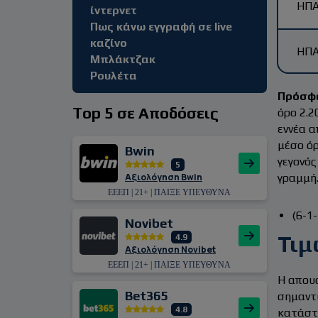
ΗΠ
ίντερνετ
Πως κάνω εγγραφή σε live
καζίνο
ΗΠ
Μπλάκτζακ
Ρουλέτα
Πρόσφα
Top 5 σε Αποδόσεις
όρο 2.2
εννέα α
μέσο όρ
Bwin
γεγονός
5
Αξιολόγηση Bwin
γραμμή
ΕΕΕΠ | 21+ | ΠΑΙΞΕ ΥΠΕΥΘΥΝΑ
(6-1-
Novibet
Τιμ
4.9
Αξιολόγηση Novibet
ΕΕΕΠ | 21+ | ΠΑΙΞΕ ΥΠΕΥΘΥΝΑ
Η απου
Bet365
σημαντ
4.8
κατάστ