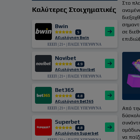
Στο πλ
Καλύτερες Στοιχηματικές
αναμένε
διεξαχθ
σημαντι
Bwin
σε διεθ
5
Αξιολόγηση Bwin
επιδιώξ
ΕΕΕΠ | 21+ | ΠΑΙΞΕ ΥΠΕΥΘΥΝΑ
Novibet
4.9
Αξιολόγηση Novibet
ΕΕΕΠ | 21+ | ΠΑΙΞΕ ΥΠΕΥΘΥΝΑ
Bet365
4.8
Αξιολόγηση Bet365
Από την
ΕΕΕΠ | 21+ | ΠΑΙΞΕ ΥΠΕΥΘΥΝΑ
δύσκολ
Superbet
συνάντη
4.8
ομάδων
Αξιολόγηση Superbet
να παίζ