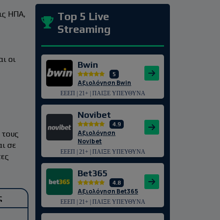
ις ΗΠΑ,
Top 5 Live
Streaming
αι οι
Bwin
5
Αξιολόγηση Bwin
ΕΕΕΠ | 21+ | ΠΑΙΞΕ ΥΠΕΥΘΥΝΑ
Novibet
4.9
Αξιολόγηση
 τους
Novibet
αι σε
ΕΕΕΠ | 21+ | ΠΑΙΞΕ ΥΠΕΥΘΥΝΑ
τες
Bet365
4.8
Αξιολόγηση Bet365
ς
ΕΕΕΠ | 21+ | ΠΑΙΞΕ ΥΠΕΥΘΥΝΑ