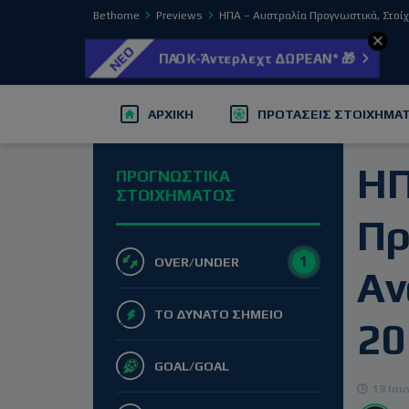
Bethome
Previews
ΗΠΑ – Αυστραλία Προγνωστικά, Στοίχ
ΝΕΟ
ΠΑΟK-Άντερλεχτ ΔΩΡΕΑΝ* 🎁
ΕΕΕΠ | 21+ | ΠΑΙΞΕ ΥΠΕΥΘΥΝΑ
ΑΡΧΙΚΗ
ΠΡΟΤΑΣΕΙΣ ΣΤΟΙΧΗΜΑ
ΗΠ
ΠΡΟΓΝΩΣΤΙΚΑ
ΣΤΟΙΧΗΜΑΤΟΣ
Πρ
1
OVER/UNDER
Αν
ΤΟ ΔΥΝΑΤΟ ΣΗΜΕΙΟ
20
GOAL/GOAL
19 Ιου