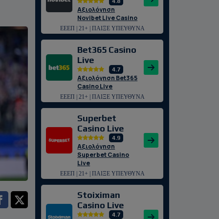
4.8
Αξιολόγηση
Novibet Live Casino
ΕΕΕΠ | 21+ | ΠΑΙΞΕ ΥΠΕΥΘΥΝΑ
Bet365 Casino
Live
4.7
Αξιολόγηση Bet365
Casino Live
ΕΕΕΠ | 21+ | ΠΑΙΞΕ ΥΠΕΥΘΥΝΑ
Superbet
Casino Live
4.9
Αξιολόγηση
Superbet Casino
Live
ΕΕΕΠ | 21+ | ΠΑΙΞΕ ΥΠΕΥΘΥΝΑ
Stoiximan
Facebook share link
Twitter share link
Casino Live
4.7