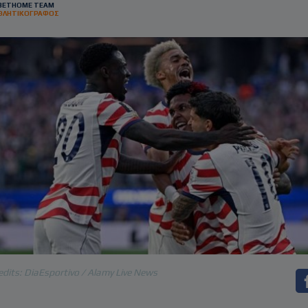
BETHOME TEAM
ΘΛΗΤΙΚΟΓΡΑΦΟΣ
dits: DiaEsportivo / Alamy Live News