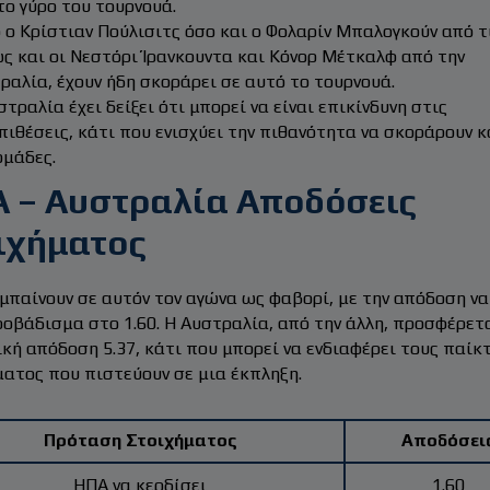
ο γύρο του τουρνουά.
 ο Κρίστιαν Πούλισιτς όσο και ο Φολαρίν Μπαλογκούν από τ
ς και οι Νεστόρι Ίρανκουντα και Κόνορ Μέτκαλφ από την
ραλία, έχουν ήδη σκοράρει σε αυτό το τουρνουά.
στραλία έχει δείξει ότι μπορεί να είναι επικίνδυνη στις
πιθέσεις, κάτι που ενισχύει την πιθανότητα να σκοράρουν κ
ομάδες.
 – Αυστραλία Αποδόσεις
ιχήματος
μπαίνουν σε αυτόν τον αγώνα ως φαβορί, με την απόδοση να
ροβάδισμα στο 1.60. Η Αυστραλία, από την άλλη, προσφέρετ
κή απόδοση 5.37, κάτι που μπορεί να ενδιαφέρει τους παίκ
ατος που πιστεύουν σε μια έκπληξη.
Πρόταση Στοιχήματος
Αποδόσει
ΗΠΑ να κερδίσει
1.60