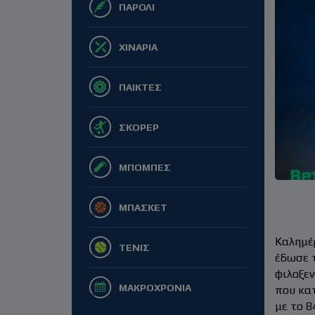
ΠΑΡΟΛΙ
ΧΙΝΑΡΙΑ
ΠΑΙΚΤΕΣ
ΣΚΟΡΕΡ
ΜΠΟΜΠΕΣ
ΜΠΑΣΚΕΤ
Καλημέρ
ΤΕΝΙΣ
έδωσε τ
φιλοξεν
ΜΑΚΡΟΧΡΟΝΙΑ
που κα
με το 8