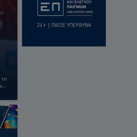
να
 το
γι’