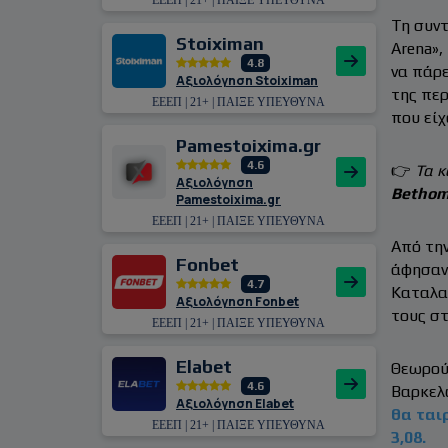
ΕΕΕΠ | 21+ | ΠΑΙΞΕ ΥΠΕΥΘΥΝΑ
Τη συντ
Stoiximan
Arena»,
4.8
να πάρε
Αξιολόγηση Stoiximan
της περ
ΕΕΕΠ | 21+ | ΠΑΙΞΕ ΥΠΕΥΘΥΝΑ
που είχ
Pamestoixima.gr
4.6
👉
Τα 
Αξιολόγηση
Bethom
Pamestoixima.gr
ΕΕΕΠ | 21+ | ΠΑΙΞΕ ΥΠΕΥΘΥΝΑ
Από την
Fonbet
άφησαν
4.7
Καταλαν
Αξιολόγηση Fonbet
τους στ
ΕΕΕΠ | 21+ | ΠΑΙΞΕ ΥΠΕΥΘΥΝΑ
Εlabet
Θεωρού
4.6
Βαρκελ
Αξιολόγηση Εlabet
θα ται
ΕΕΕΠ | 21+ | ΠΑΙΞΕ ΥΠΕΥΘΥΝΑ
3,08.