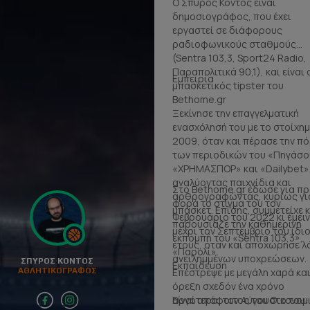
Ο Σπύρος Κοντός είναι
δημοσιογράφος, που έχει
εργαστεί σε διάφορους
ραδιοφωνικούς σταθμούς
(Sentra 103,3, Sport24 Radio,
Παραπολιτικά 90,1), και είναι 
Εμπειρία
μπασκετικός tipster του
Bethome.gr
Ξεκίνησε την επαγγελματική
ενασχόλησή του με το στοίχημ
2009, όταν και πέρασε την π
των περιοδικών του «Πηγάσο
«ΧΡΗΜΑΣΠΟΡ» και «Dailybet»
αναλύοντας παιχνίδια και
Στο Bethome.gr έδωσε για π
αρθρογραφώντας, κυρίως γι
φορά το στίγμα του τον
μπάσκετ. Επίσης, συμμετείχε 
Φεβρουάριο του 2022 κι έμειν
παρουσίαζε την καθημερινή
μέχρι τον Σεπτέμβριο του ίδι
εκπομπή του «Sentra 103,3»,
έτους, όταν και αποχώρησε 
«Παρολί».
ανειλημμένων υποχρεώσεων.
ΣΠΥΡΟΣ ΚΟΝΤΟΣ
Εκπαίδευση
ΑΘΛΗΤΙΚΟΓΡΑΦΟΣ
Eπέστρεψε με μεγάλη χαρά κα
όρεξη σχεδόν ένα χρόνο
facebook social link
instagram social link
αργότερα, τον Αύγουστο του
Είναι απόφοιτος του Οικονομ