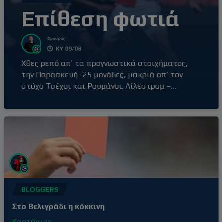
Επίθεση φωτιά
Φρουρός
ΚΥ 09/08
Χθες ρεπό απ’ τα προγνωστικά στοιχήματος,
την Παρασκευή -25 μονάδες, μακριά απ’ τον
στόχο Τσέχοι και Ρουμάνοι. Λίλεστρομ –
Ρόζενμποργκ Τρία σερί over 2,5 για την
Λίλεστρομ και δύο σερί ήττες από τις ‘’μεγάλες’’
του πρωταθλήματος, Βίκινγκ & Μπόντο. 5/5
over 2,5 στα δικά της η Ρόζενμποργκ, η ήττα από
την Μπραν την περασμένη αγωνιστική
BLOGGERS
Στο Βελιγράδι η κόκκινη
Καρτάκιας