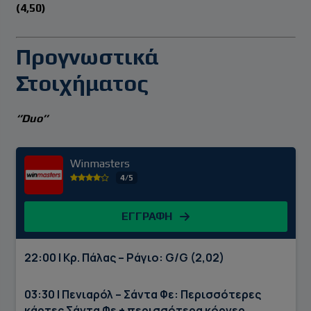
(4,50)
Προγνωστικά
Στοιχήματος
‘’Duo’’
Winmasters
4/5
ΕΓΓΡΑΦΗ
22:00 | Κρ. Πάλας – Ράγιο: G/G (2,02)
03:30 | Πενιαρόλ – Σάντα Φε: Περισσότερες
κάρτες Σάντα Φε + περισσότερα κόρνερ