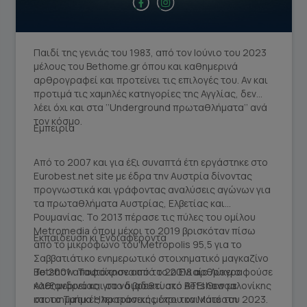
facebook social link
instagram social link
Παιδί της γενιάς του 1983, από τον Ιούνιο του 2023
μέλους του Bethome.gr όπου και καθημερινά
αρθρογραφεί και προτείνει τις επιλογές του. Αν και
προτιμά τις χαμηλές κατηγορίες της Αγγλίας, δεν
λέει όχι και στα ‘’Underground πρωταθλήματα’’ ανά
τον κόσμο.
Εμπειρία
Από το 2007 και για έξι συναπτά έτη εργάστηκε στο
Eurobest.net site με έδρα την Αυστρία δίνοντας
προγνωστικά και γράφοντας αναλύσεις αγώνων για
τα πρωταθλήματα Αυστρίας, Ελβετίας και
Ρουμανίας. Το 2013 πέρασε τις πύλες του ομίλου
Metromedia όπου μέχρι το 2019 βρισκόταν πίσω
Εκπαίδευση κι Ενδιαφέροντα
από το μικρόφωνο του Metropolis 95,5 για το
Σαββατιάτικο ενημερωτικό στοιχηματικό μαγκαζίνο
Betshow. Ταυτόχρονα από το 2018 αρθρογραφούσε
Το 2001 αποφοίτησε από το 2ο Ενιαίο Λύκειο
καθημερινά και στο διαδικτυακό Betshow με
Αλεξανδρείας, για να βρεθεί στο ΑΤΕΙ Θεσσαλονίκης
στοιχηματικές προτάσεις μέχρι τον Μάιο του 2023.
και το Τμήμα Ηλεκτρονικής όπου και κατέστη