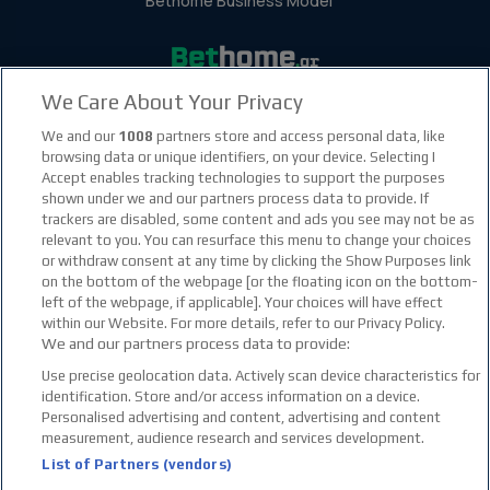
Bethome Business Model
We Care About Your Privacy
facebook social link
instagram social link
youtube social link
tiktok social link
twitter social link
discord social link
We and our
1008
partners store and access personal data, like
browsing data or unique identifiers, on your device. Selecting I
Accept enables tracking technologies to support the purposes
21+
shown under we and our partners process data to provide. If
trackers are disabled, some content and ads you see may not be as
relevant to you. You can resurface this menu to change your choices
or withdraw consent at any time by clicking the Show Purposes link
on the bottom of the webpage [or the floating icon on the bottom-
left of the webpage, if applicable]. Your choices will have effect
within our Website. For more details, refer to our Privacy Policy.
We and our partners process data to provide:
Use precise geolocation data. Actively scan device characteristics for
identification. Store and/or access information on a device.
Personalised advertising and content, advertising and content
measurement, audience research and services development.
List of Partners (vendors)