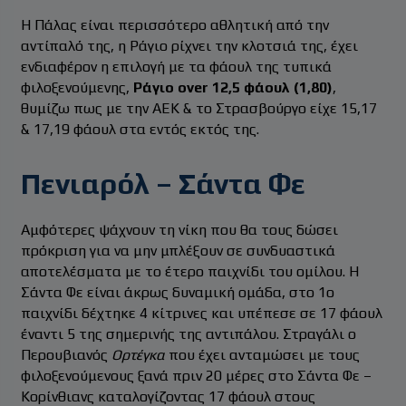
Η Πάλας είναι περισσότερο αθλητική από την
αντίπαλό της, η Ράγιο ρίχνει την κλοτσιά της, έχει
ενδιαφέρον η επιλογή με τα φάουλ της τυπικά
φιλοξενούμενης,
Ράγιο over 12,5 φάουλ (1,80)
,
θυμίζω πως με την ΑΕΚ & το Στρασβούργο είχε 15,17
& 17,19 φάουλ στα εντός εκτός της.
Πενιαρόλ – Σάντα Φε
Αμφότερες ψάχνουν τη νίκη που θα τους δώσει
πρόκριση για να μην μπλέξουν σε συνδυαστικά
αποτελέσματα με το έτερο παιχνίδι του ομίλου. Η
Σάντα Φε είναι άκρως δυναμική ομάδα, στο 1ο
παιχνίδι δέχτηκε 4 κίτρινες και υπέπεσε σε 17 φάουλ
έναντι 5 της σημερινής της αντιπάλου. Στραγάλι ο
Περουβιανός
Ορτέγκα
που έχει ανταμώσει με τους
φιλοξενούμενους ξανά πριν 20 μέρες στο Σάντα Φε –
Κορίνθιανς καταλογίζοντας 17 φάουλ στους