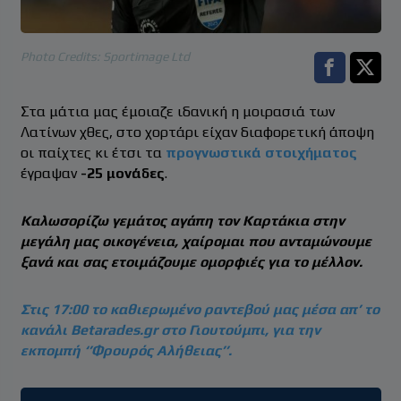
Photo Credits: Sportimage Ltd
Facebook s
Twitt
Στα μάτια μας έμοιαζε ιδανική η μοιρασιά των
Λατίνων χθες, στο χορτάρι είχαν διαφορετική άποψη
οι παίχτες κι έτσι τα
προγνωστικά στοιχήματος
έγραψαν
-25 μονάδες
.
Καλωσορίζω γεμάτος αγάπη τον Καρτάκια στην
μεγάλη μας οικογένεια, χαίρομαι που ανταμώνουμε
ξανά και σας ετοιμάζουμε ομορφιές για το μέλλον.
Στις 17:00 το καθιερωμένο ραντεβού μας μέσα απ’ το
κανάλι Betarades.gr στο Γιουτούμπι, για την
εκπομπή ‘’Φρουρός Αλήθειας’’.