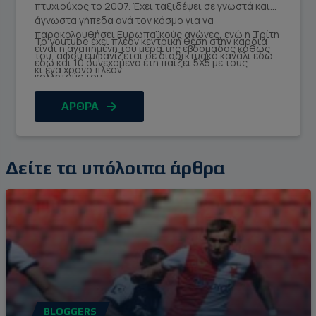
πτυχιούχος το 2007. Έχει ταξιδέψει σε γνωστά και
άγνωστα γήπεδα ανά τον κόσμο για να
παρακολουθήσει Ευρωπαϊκούς αγώνες, ενώ η Τρίτη
Το youtube έχει πλέον κεντρική θέση στην καρδιά
είναι η αγαπημένη του μέρα της εβδομάδος καθώς
του, αφού εμφανίζεται σε διαδικτυακό κανάλι εδώ
εδώ και 10 συνεχόμενα έτη παίζει 5Χ5 με τους
κι ένα χρόνο πλέον.
κολλητούς του.
ΑΡΘΡΑ
Δείτε τα υπόλοιπα άρθρα
BLOGGERS