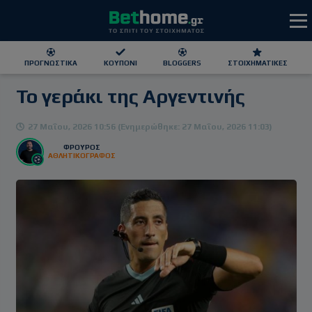
ΠΡΟΓΝΩΣΤΙΚΆ
ΚΟΥΠΌΝΙ
BLOGGERS
ΣΤΟΙΧΗΜΑΤΙΚΕΣ
Το γεράκι της Αργεντινής
ΕΕΕΠ | 21+ | ΠΑΙΞΕ ΥΠΕΥΘΥΝΑ
27 Μαΐου, 2026 10:56 (Ενημερώθηκε: 27 Μαΐου, 2026 11:03)
ΦΡΟΥΡΌΣ
ΑΘΛΗΤΙΚΟΓΡΑΦΟΣ