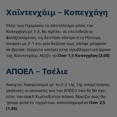
Χαϊντενχάιμ – Κοπεγχάγη
Υπέρ των Γερμανών το αποτέλεσμα μέσα την
Κοπεγχάγη με 1-2, θα πρέπει να επιτεθούν οι
φιλοξενούμενοι, τη Δευτέρα κόντρα στη Ράντερς
νίκησαν με 2-1 και μου δείξανε πως απόψε μπορούν
να βρούνε τέρματα κόντρα στην προβληματική άμυνα
της Χαϊντενχάιμ. Αξίζει το
Over
1,5 Κοπεγχάγη (2,00)
ΑΠΟΕΛ – Τσέλιε
Ανοιχτοί λογαριασμοί με το 2-2 της 1ης αναμέτρησης,
μπόλικες οι απουσίες για τον ΑΠΟΕΛ που δε θα έχει
ούτε τον coach Χιμένεθ στον πάγκο. Νομίζω πως θα
‘χουμε ρεπέτα τερμάτων, καλοπληρωμένο
Over 2,5
(1,93)