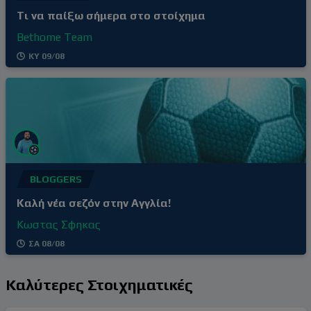
Tι να παίξω σήμερα στο στοίχημα
Bethome Team
ΚΥ 09/08
BLOGGERS
Καλή νέα σεζόν στην Αγγλία!
Κωστας Σφηκας
ΣΑ 08/08
Καλύτερες Στοιχηματικές