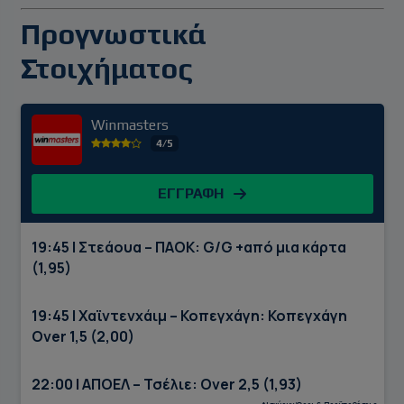
Προγνωστικά
Στοιχήματος
Winmasters
4/5
ΕΓΓΡΑΦΗ
19:45 | Στεάουα – ΠΑΟΚ: G/G +από μια κάρτα
(1,95)
19:45 | Χαϊντενχάιμ – Κοπεγχάγη: Κοπεγχάγη
Over 1,5 (2,00)
22:00 | ΑΠΟΕΛ – Τσέλιε: Over 2,5 (1,93)