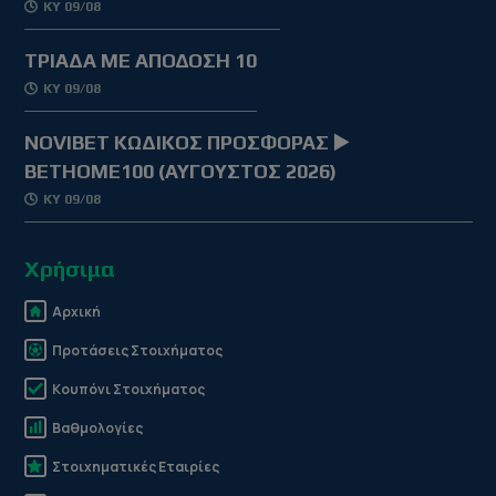
ΚΥ 09/08
ΤΡΙΑΔΑ ΜΕ ΑΠΟΔΟΣΗ 10
ΚΥ 09/08
NOVIBET ΚΩΔΙΚΟΣ ΠΡΟΣΦΟΡΑΣ ▶️
BETHOME100 (ΑΥΓΟΥΣΤΟΣ 2026)
ΚΥ 09/08
Χρήσιμα
Αρχική
Προτάσεις Στοιχήματος
Κουπόνι Στοιχήματος
Βαθμολογίες
Στοιχηματικές Εταιρίες