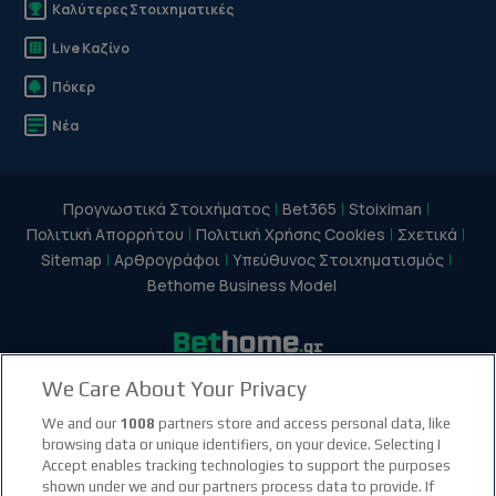
Καλύτερες Στοιχηματικές
Live Καζίνο
Πόκερ
Νέα
Προγνωστικά Στοιχήματος
Bet365
Stoiximan
Πολιτική Απορρήτου
Πολιτική Χρήσης Cookies
Σχετικά
Sitemap
Αρθρογράφοι
Υπεύθυνος Στοιχηματισμός
Bethome Business Model
We Care About Your Privacy
facebook social link
instagram social link
youtube social link
tiktok social link
twitter social link
discord social link
We and our
1008
partners store and access personal data, like
browsing data or unique identifiers, on your device. Selecting I
Accept enables tracking technologies to support the purposes
21+
shown under we and our partners process data to provide. If