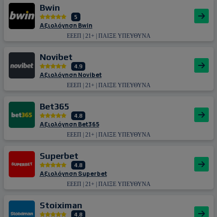
Bwin
5
Αξιολόγηση Bwin
ΕΕΕΠ | 21+ | ΠΑΙΞΕ ΥΠΕΥΘΥΝΑ
Novibet
4.9
Αξιολόγηση Novibet
ΕΕΕΠ | 21+ | ΠΑΙΞΕ ΥΠΕΥΘΥΝΑ
Bet365
4.8
Αξιολόγηση Bet365
ΕΕΕΠ | 21+ | ΠΑΙΞΕ ΥΠΕΥΘΥΝΑ
Superbet
4.8
Αξιολόγηση Superbet
ΕΕΕΠ | 21+ | ΠΑΙΞΕ ΥΠΕΥΘΥΝΑ
Stoiximan
4.8