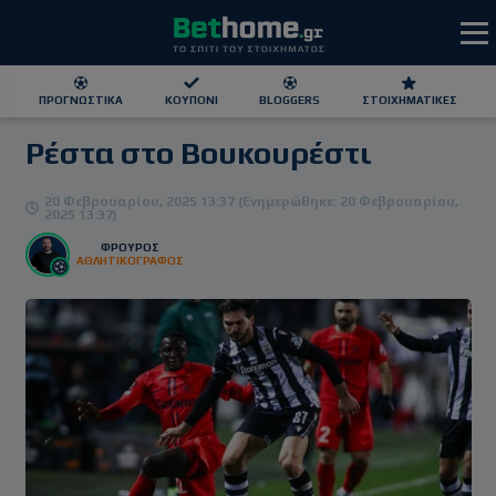
ΠΡΟΓΝΩΣΤΙΚΆ
ΚΟΥΠΌΝΙ
BLOGGERS
ΣΤΟΙΧΗΜΑΤΙΚΕΣ
Ρέστα στο Βουκουρέστι
ΕΕΕΠ | 21+ | ΠΑΙΞΕ ΥΠΕΥΘΥΝΑ
20 Φεβρουαρίου, 2025 13:37 (Ενημερώθηκε: 20 Φεβρουαρίου,
2025 13:37)
ΦΡΟΥΡΌΣ
ΑΘΛΗΤΙΚΟΓΡΑΦΟΣ