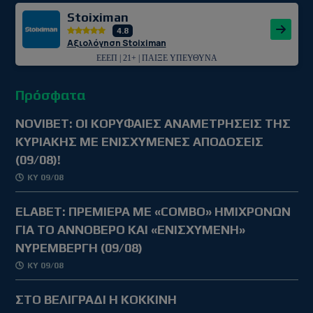
Stoiximan
4.8
Αξιολόγηση Stoiximan
ΕΕΕΠ | 21+ | ΠΑΙΞΕ ΥΠΕΥΘΥΝΑ
Πρόσφατα
NOVIBET: OΙ ΚΟΡΥΦΑΙΕΣ ΑΝΑΜΕΤΡΗΣΕΙΣ ΤΗΣ
ΚΥΡΙΑΚΗΣ ΜΕ ΕΝΙΣΧΥΜΕΝΕΣ ΑΠΟΔΟΣΕΙΣ
(09/08)!
ΚΥ 09/08
ELABET: ΠΡΕΜΙΕΡΑ ΜΕ «COMBO» ΗΜΙΧΡΟΝΩΝ
ΓΙΑ ΤΟ ΑΝΝΟΒΕΡΟ ΚΑΙ «ΕΝΙΣΧΥΜΕΝΗ»
ΝΥΡΕΜΒΕΡΓΗ (09/08)
ΚΥ 09/08
ΣΤΟ ΒΕΛΙΓΡΑΔΙ Η ΚΟΚΚΙΝΗ