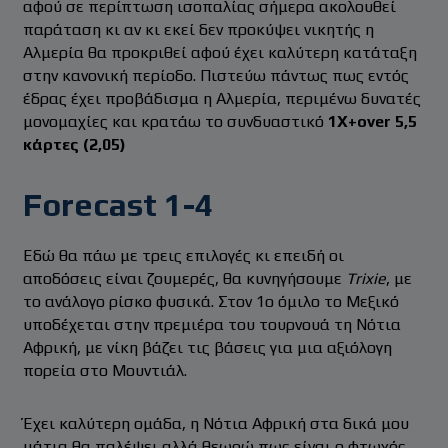
αφού σε περίπτωση ισοπαλίας σήμερα ακολουθεί
παράταση κι αν κι εκεί δεν προκύψει νικητής η
Αλμερία θα προκριθεί αφού έχει καλύτερη κατάταξη
στην κανονική περίοδο. Πιστεύω πάντως πως εντός
έδρας έχει προβάδισμα η Αλμερία, περιμένω δυνατές
μονομαχίες και κρατάω το συνδυαστικό
1Χ+over 5,5
κάρτες (2,05)
Forecast 1-4
Εδώ θα πάω με τρεις επιλογές κι επειδή οι
αποδόσεις είναι ζουμερές, θα κυνηγήσουμε
Trixie
, με
το ανάλογο ρίσκο φυσικά. Στον 1ο όμιλο το Μεξικό
υποδέχεται στην πρεμιέρα του τουρνουά τη Νότια
Αφρική, με νίκη βάζει τις βάσεις για μια αξιόλογη
πορεία στο Μουντιάλ.
Έχει καλύτερη ομάδα, η Νότια Αφρική στα δικά μου
μάτια θα παλέψει αλλά θεωρώ πως είναι ο φτωχός