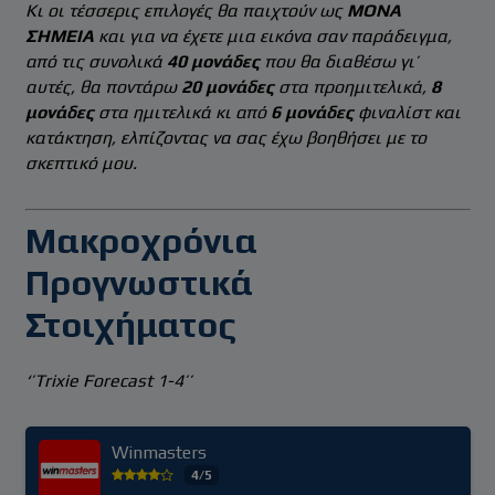
Κι οι τέσσερις επιλογές θα παιχτούν ως
ΜΟΝΑ
ΣΗΜΕΙΑ
και για να έχετε μια εικόνα σαν παράδειγμα,
από τις συνολικά
40 μονάδες
που θα διαθέσω γι’
αυτές, θα ποντάρω
20 μονάδες
στα προημιτελικά,
8
μονάδες
στα ημιτελικά κι από
6 μονάδες
φιναλίστ και
κατάκτηση, ελπίζοντας να σας έχω βοηθήσει με το
σκεπτικό μου.
Μακροχρόνια
Προγνωστικά
Στοιχήματος
‘’Trixie Forecast 1-4’’
Winmasters
4/5