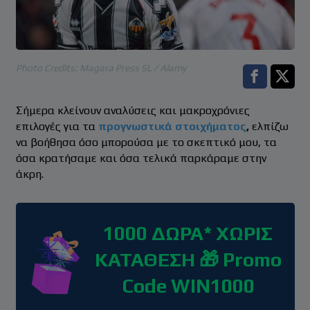
Photo Credits: Magara Press SL / Alamy
Facebook s
Twitt
Σήμερα κλείνουν αναλύσεις και μακροχρόνιες
επιλογές για τα
προγνωστικά στοιχήματος
,
ελπίζω
να βοήθησα όσο μπορούσα με το σκεπτικό μου, τα
όσα κρατήσαμε και όσα τελικά παρκάραμε στην
άκρη.
1000 ΔΩΡΑ* ΧΩΡΙΣ
ΚΑΤΑΘΕΣΗ 🎁 Promo
Code WIN1000