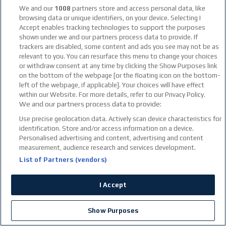
4.8
We and our
1008
partners store and access personal data, like
Αξιολόγηση Stoiximan
browsing data or unique identifiers, on your device. Selecting I
ΕΕΕΠ | 21+ | ΠΑΙΞΕ ΥΠΕΥΘΥΝΑ
Accept enables tracking technologies to support the purposes
shown under we and our partners process data to provide. If
trackers are disabled, some content and ads you see may not be as
relevant to you. You can resurface this menu to change your choices
Στοιχηματικές Εταιρίες
or withdraw consent at any time by clicking the Show Purposes link
on the bottom of the webpage [or the floating icon on the bottom-
left of the webpage, if applicable]. Your choices will have effect
Bwin
within our Website. For more details, refer to our Privacy Policy.
5
We and our partners process data to provide:
Αξιολόγηση Bwin
Use precise geolocation data. Actively scan device characteristics for
ΕΕΕΠ | 21+ | ΠΑΙΞΕ ΥΠΕΥΘΥΝΑ
identification. Store and/or access information on a device.
Personalised advertising and content, advertising and content
Novibet
measurement, audience research and services development.
4.9
List of Partners (vendors)
Αξιολόγηση Novibet
ΕΕΕΠ | 21+ | ΠΑΙΞΕ ΥΠΕΥΘΥΝΑ
I Accept
Bet365
ΕΕΕΠ | 21+ | ΠΑΙΞΕ
4.8
Promo Code SUMMER710 για…
ΥΠΕΥΘΥΝΑ
Show Purposes
Αξιολόγηση Bet365
710 Δώρα* ΧΩΡΙΣ ΚΑΤΑΘΕΣΗ
ΕΕΕΠ | 21+ | ΠΑΙΞΕ ΥΠΕΥΘΥΝΑ
*Ισχύουν Όροι & Προϋποθέσεις