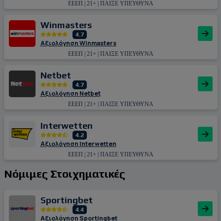
ΕΕΕΠ | 21+ | ΠΑΙΞΕ ΥΠΕΥΘΥΝΑ
Winmasters
4.7
Αξιολόγηση Winmasters
ΕΕΕΠ | 21+ | ΠΑΙΞΕ ΥΠΕΥΘΥΝΑ
Netbet
4.7
Αξιολόγηση Netbet
ΕΕΕΠ | 21+ | ΠΑΙΞΕ ΥΠΕΥΘΥΝΑ
Interwetten
4.2
Αξιολόγηση Interwetten
ΕΕΕΠ | 21+ | ΠΑΙΞΕ ΥΠΕΥΘΥΝΑ
Νόμιμες Στοιχηματικές
Sportingbet
4.4
Αξιολόγηση Sportingbet