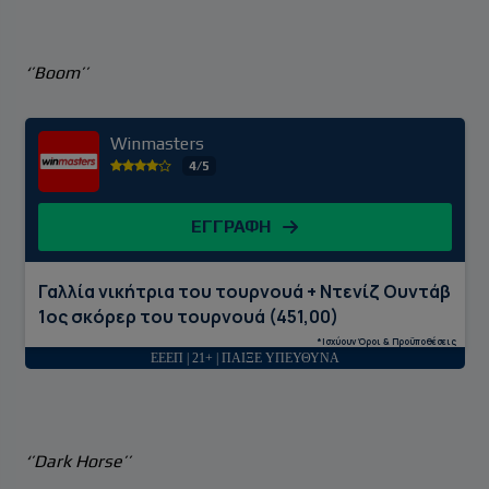
‘’Boom’’
Winmasters
4/5
ΕΓΓΡΑΦΗ
Γαλλία νικήτρια του τουρνουά + Ντενίζ Ουντάβ
1ος σκόρερ του τουρνουά (451,00)
*Ισχύουν Όροι & Προϋποθέσεις
ΕΕΕΠ | 21+ | ΠΑΙΞΕ ΥΠΕΥΘΥΝΑ
‘’Dark Horse’’