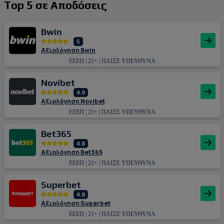
Top 5 σε Αποδόσεις
Bwin
5
Αξιολόγηση Bwin
ΕΕΕΠ | 21+ | ΠΑΙΞΕ ΥΠΕΥΘΥΝΑ
Novibet
4.9
Αξιολόγηση Novibet
ΕΕΕΠ | 21+ | ΠΑΙΞΕ ΥΠΕΥΘΥΝΑ
Bet365
4.8
Αξιολόγηση Bet365
ΕΕΕΠ | 21+ | ΠΑΙΞΕ ΥΠΕΥΘΥΝΑ
Superbet
4.8
Αξιολόγηση Superbet
ΕΕΕΠ | 21+ | ΠΑΙΞΕ ΥΠΕΥΘΥΝΑ