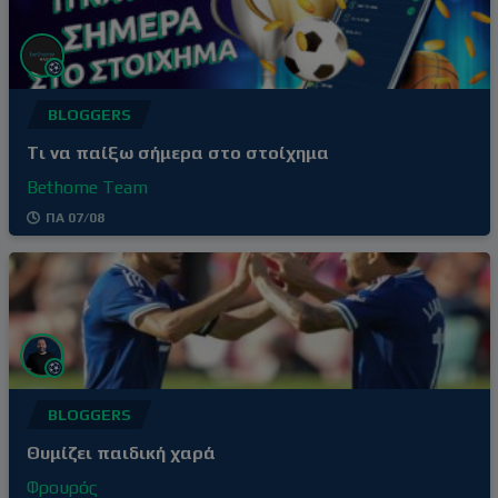
BLOGGERS
Tι να παίξω σήμερα στο στοίχημα
Bethome Team
ΠΑ 07/08
BLOGGERS
Θυμίζει παιδική χαρά
Φρουρός