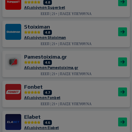
4.8
Αξιολόγηση Superbet
ΕΕΕΠ | 21+ | ΠΑΙΞΕ ΥΠΕΥΘΥΝΑ
Stoiximan
4.8
Αξιολόγηση Stoiximan
ΕΕΕΠ | 21+ | ΠΑΙΞΕ ΥΠΕΥΘΥΝΑ
Pamestoixima.gr
4.6
Αξιολόγηση Pamestoixima.gr
ΕΕΕΠ | 21+ | ΠΑΙΞΕ ΥΠΕΥΘΥΝΑ
Fonbet
4.7
Αξιολόγηση Fonbet
ΕΕΕΠ | 21+ | ΠΑΙΞΕ ΥΠΕΥΘΥΝΑ
Εlabet
4.6
Αξιολόγηση Εlabet