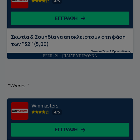
4/5
ΕΓΓΡΑΦΗ
Σκωτία & Σουηδία να αποκλειστούν στη φάση
των ‘’32’’ (5,00)
*Ισχύουν Όροι & Προϋποθέσεις
ΕΕΕΠ | 21+ | ΠΑΙΞΕ ΥΠΕΥΘΥΝΑ
‘’Winner’’
Winmasters
4/5
ΕΓΓΡΑΦΗ