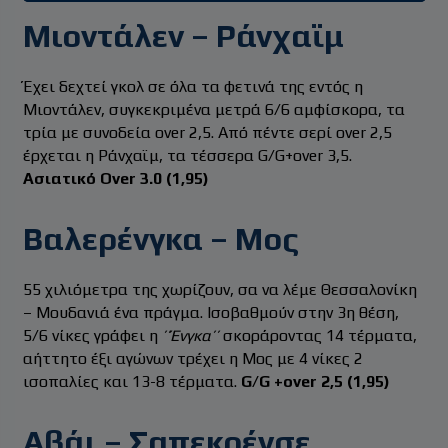
Μιοντάλεν – Ράνχαϊμ
Έχει δεχτεί γκολ σε όλα τα φετινά της εντός η
Μιοντάλεν, συγκεκριμένα μετρά 6/6 αμφίσκορα, τα
τρία με συνοδεία over 2,5. Από πέντε σερί over 2,5
έρχεται η Ράνχαϊμ, τα τέσσερα G/G+over 3,5.
Ασιατικό Over 3.0 (1,95)
Βαλερένγκα – Μος
55 χιλιόμετρα της χωρίζουν, σα να λέμε Θεσσαλονίκη
– Μουδανιά ένα πράγμα. Ισοβαθμούν στην 3η θέση,
5/6 νίκες γράφει η
’’Ένγκα’’
σκοράροντας 14 τέρματα,
αήττητο έξι αγώνων τρέχει η Μος με 4 νίκες 2
ισοπαλίες και 13-8 τέρματα.
G/G +over 2,5 (1,95)
Αβάι – Σαπεκοένσε