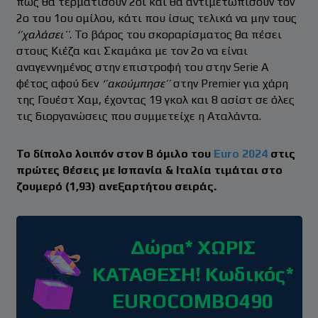
πως θα τερματίσουν 2οι και θα αντιμετωπίσουν τον
2ο του 1ου ομίλου, κάτι που ίσως τελικά να μην τους
‘’χαλάσει’’
. Το βάρος του σκοραρίσματος θα πέσει
στους Κιέζα και Σκαμάκα με τον 2ο να είναι
αναγεννημένος στην επιστροφή του στην Serie A
φέτος αφού δεν
‘’ακούμπησε’’
στην Premier για χάρη
της Γουέστ Χαμ, έχοντας 19 γκολ και 8 ασίστ σε όλες
τις διοργανώσεις που συμμετείχε η Αταλάντα.
Το δίπολο λοιπόν στον Β όμιλο του
Euro 2024
στις
πρώτες θέσεις με Ισπανία & Ιταλία τιμάται στο
ζουμερό (1,93) ανεξαρτήτου σειράς.
Δώρα* ΧΩΡΙΣ
ΚΑΤΑΘΕΣΗ! Κωδικός*
EUROCOMBO490