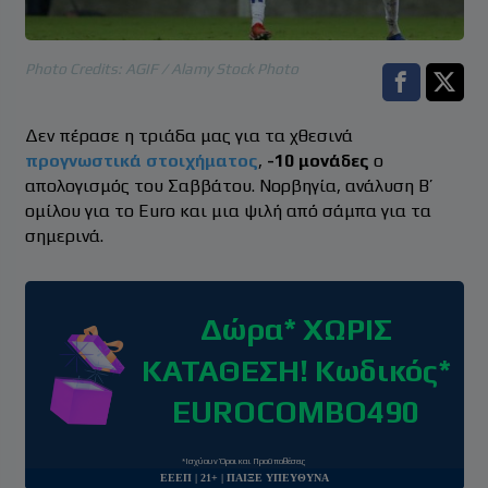
Photo Credits: AGIF / Alamy Stock Photo
Facebook s
Twitt
Δεν πέρασε η τριάδα μας για τα χθεσινά
προγνωστικά στοιχήματος
,
-10 μονάδες
ο
απολογισμός του Σαββάτου. Νορβηγία, ανάλυση Β’
ομίλου για το Euro και μια ψιλή από σάμπα για τα
σημερινά.
Δώρα* ΧΩΡΙΣ
ΚΑΤΑΘΕΣΗ! Κωδικός*
EUROCOMBO490
*Ισχύουν Όροι και Προϋποθέσεις
ΕΕΕΠ | 21+ | ΠΑΙΞΕ ΥΠΕΥΘΥΝΑ