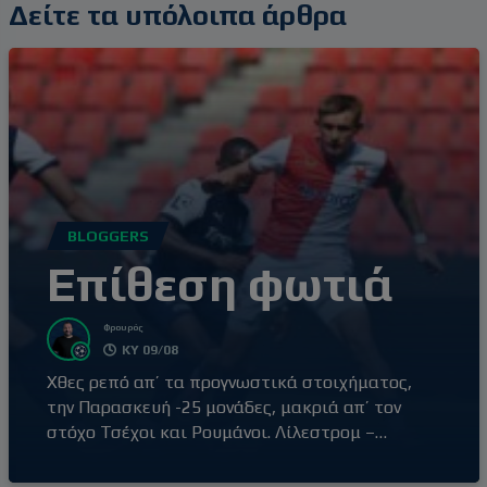
Δείτε τα υπόλοιπα άρθρα
BLOGGERS
Επίθεση φωτιά
Φρουρός
ΚΥ 09/08
Χθες ρεπό απ’ τα προγνωστικά στοιχήματος,
την Παρασκευή -25 μονάδες, μακριά απ’ τον
στόχο Τσέχοι και Ρουμάνοι. Λίλεστρομ –
Ρόζενμποργκ Τρία σερί over 2,5 για την
Λίλεστρομ και δύο σερί ήττες από τις ‘’μεγάλες’’