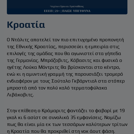
*Ισχύουν Όροι και Προϋποθέσεις
ΕΕΕΠ | 21+ | ΠΑΙΞΕ ΥΠΕΥΘΥΝΑ
Κροατία
Ο Ντάλιτς αποτελεί τον πιο επιτυχημένο προπονητή
της Εθνικής Κροατίας, περισσεύει η εμπειρία στις
επιλογές της ομάδας που θα αγωνιστεί στα γήπεδα
της Γερμανίας. Μπρόζοβιτς, Κόβασιτς και φυσικά ο
ηγέτης Λούκα Μόντριτς θα βρίσκονται στο κέντρο,
ενώ κι η αμυντική γραμμή της παρουσιάζει τρομερό
ενδιαφέρον με τους Σούταλο Γκβάρντιολ στα στόπερ
μπροστά από τον πολύ καλό τερματοφύλακα
Λιβάκοβιτς.
Στην επίθεση ο Κράμαριτς φαντάζει το φαβορί με 19
γκολ κι 6 ασίστ σε συνολικά 35 εμφανίσεις. Νομίζω
πως θα είναι μία εκ των τεσσάρων καλύτερων τρίτων
η Κροατία που θα προκριθεί στη νοκ άουτ φάση.