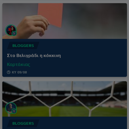
του πρωταθλήματος, Βίκινγκ & Μπόντο. 5/5
over 2,5 στα δικά της η Ρόζενμποργκ, η ήττα από
την Μπραν την περασμένη αγωνιστική
BLOGGERS
Στο Βελιγράδι η κόκκινη
Καρτάκιας
ΚΥ 09/08
BLOGGERS