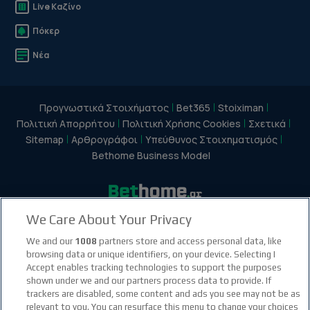
Live Καζίνο
Πόκερ
Νέα
Προγνωστικά Στοιχήματος
Bet365
Stoiximan
Πολιτική Απορρήτου
Πολιτική Χρήσης Cookies
Σχετικά
Sitemap
Αρθρογράφοι
Υπεύθυνος Στοιχηματισμός
Bethome Business Model
We Care About Your Privacy
facebook social link
instagram social link
youtube social link
tiktok social link
twitter social link
discord social link
We and our
1008
partners store and access personal data, like
browsing data or unique identifiers, on your device. Selecting I
Accept enables tracking technologies to support the purposes
21+
shown under we and our partners process data to provide. If
trackers are disabled, some content and ads you see may not be as
relevant to you. You can resurface this menu to change your choices