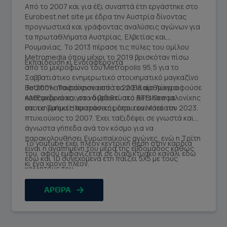
Από το 2007 και για έξι συναπτά έτη εργάστηκε στο
Eurobest.net site με έδρα την Αυστρία δίνοντας
προγνωστικά και γράφοντας αναλύσεις αγώνων για
τα πρωταθλήματα Αυστρίας, Ελβετίας και
Ρουμανίας. Το 2013 πέρασε τις πύλες του ομίλου
Metromedia όπου μέχρι το 2019 βρισκόταν πίσω
Εκπαίδευση κι Ενδιαφέροντα
από το μικρόφωνο του Metropolis 95,5 για το
Σαββατιάτικο ενημερωτικό στοιχηματικό μαγκαζίνο
Betshow. Ταυτόχρονα από το 2018 αρθρογραφούσε
Το 2001 αποφοίτησε από το 2ο Ενιαίο Λύκειο
καθημερινά και στο διαδικτυακό Betshow με
Αλεξανδρείας, για να βρεθεί στο ΑΤΕΙ Θεσσαλονίκης
στοιχηματικές προτάσεις μέχρι τον Μάιο του 2023.
και το Τμήμα Ηλεκτρονικής όπου και κατέστη
πτυχιούχος το 2007. Έχει ταξιδέψει σε γνωστά και
άγνωστα γήπεδα ανά τον κόσμο για να
παρακολουθήσει Ευρωπαϊκούς αγώνες, ενώ η Τρίτη
Το youtube έχει πλέον κεντρική θέση στην καρδιά
είναι η αγαπημένη του μέρα της εβδομάδος καθώς
του, αφού εμφανίζεται σε διαδικτυακό κανάλι εδώ
εδώ και 10 συνεχόμενα έτη παίζει 5Χ5 με τους
κι ένα χρόνο πλέον.
κολλητούς του.
ΑΡΘΡΑ