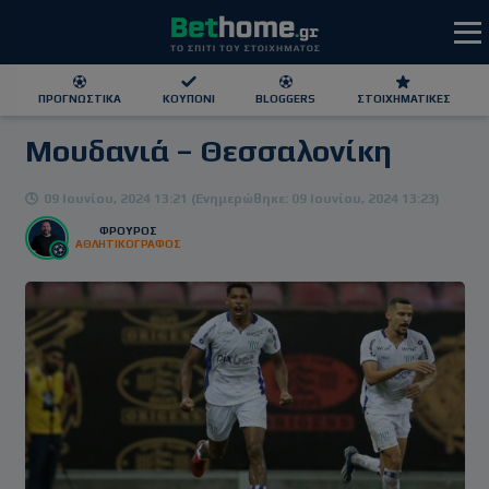
ΠΡΟΓΝΩΣΤΙΚΆ
ΚΟΥΠΌΝΙ
BLOGGERS
ΣΤΟΙΧΗΜΑΤΙΚΕΣ
Μουδανιά – Θεσσαλονίκη
ΕΕΕΠ | 21+ | ΠΑΙΞΕ ΥΠΕΥΘΥΝΑ
09 Ιουνίου, 2024 13:21 (Ενημερώθηκε: 09 Ιουνίου, 2024 13:23)
ΦΡΟΥΡΌΣ
ΑΘΛΗΤΙΚΟΓΡΑΦΟΣ