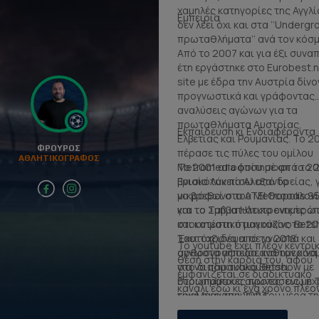
χαμηλές κατηγορίες της Αγγλί
Εμπειρία
δεν λέει όχι και στα ‘’Underg
πρωταθλήματα’’ ανά τον κόσμ
Από το 2007 και για έξι συνα
έτη εργάστηκε στο Eurobest.
site με έδρα την Αυστρία δίν
προγνωστικά και γράφοντας
αναλύσεις αγώνων για τα
πρωταθλήματα Αυστρίας,
Εκπαίδευση κι Ενδιαφέροντα
Ελβετίας και Ρουμανίας. Το 2
ΦΡΟΥΡΌΣ
πέρασε τις πύλες του ομίλου
ΑΘΛΗΤΙΚΟΓΡΑΦΟΣ
Metromedia όπου μέχρι το 20
Το 2001 αποφοίτησε από το 
βρισκόταν πίσω από το
Ενιαίο Λύκειο Αλεξανδρείας, 
facebook social link
instagram social link
μικρόφωνο του Metropolis 95
να βρεθεί στο ΑΤΕΙ Θεσσαλον
για το Σαββατιάτικο ενημερω
και το Τμήμα Ηλεκτρονικής ό
στοιχηματικό μαγκαζίνο Bets
και κατέστη πτυχιούχος το 20
Ταυτόχρονα από το 2018
Έχει ταξιδέψει σε γνωστά και
Το youtube έχει πλέον κεντρι
αρθρογραφούσε καθημερινά 
άγνωστα γήπεδα ανά τον κόσ
θέση στην καρδιά του, αφού
στο διαδικτυακό Betshow με
για να παρακολουθήσει
εμφανίζεται σε διαδικτυακό
στοιχηματικές προτάσεις μέχ
Ευρωπαϊκούς αγώνες, ενώ η 
κανάλι εδώ κι ένα χρόνο πλέον
τον Μάιο του 2023.
είναι η αγαπημένη του μέρα τ
εβδομάδος καθώς εδώ και 10