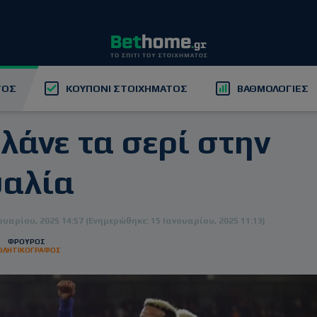
ΤΟΣ
ΚΟΥΠΟΝΙ ΣΤΟΙΧΗΜΑΤΟΣ
ΒΑΘΜΟΛΟΓΙΕΣ
λάνε τα σερί στην
αλία
ουαρίου, 2025 14:57 (Ενημερώθηκε: 15 Ιανουαρίου, 2025 11:13)
ΦΡΟΥΡΌΣ
ΘΛΗΤΙΚΟΓΡΑΦΟΣ