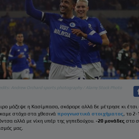
edits: Andrew Orchard sports photography / Alamy Stock Photo
ιρο μάζεψε η Κασίμπασα, σκόραρε αλλά δε μέτρησε κι έτσι
ήκαμε στόχο στα χθεσινά
προγνωστικά στοιχήματος
, το 2-
ντσα αλλά με νίκη υπέρ της γηπεδούχου.
-20 μονάδες
στο σ
ισμός μας.