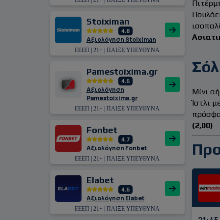
ΕΕΕΠ | 21+ | ΠΑΙΞΕ ΥΠΕΥΘΥΝΑ
Πιτέρμπ
Πουλάει
Stoiximan
ισοπαλί
4.8
Ασιατικ
Αξιολόγηση Stoiximan
ΕΕΕΠ | 21+ | ΠΑΙΞΕ ΥΠΕΥΘΥΝΑ
Σόλ
Pamestoixima.gr
4.6
Αξιολόγηση
Μίνι αή
Pamestoixima.gr
Ίστλι μ
ΕΕΕΠ | 21+ | ΠΑΙΞΕ ΥΠΕΥΘΥΝΑ
πρόσφατ
(2,00)
Fonbet
4.7
Προ
Αξιολόγηση Fonbet
ΕΕΕΠ | 21+ | ΠΑΙΞΕ ΥΠΕΥΘΥΝΑ
Εlabet
4.6
Αξιολόγηση Εlabet
ΕΕΕΠ | 21+ | ΠΑΙΞΕ ΥΠΕΥΘΥΝΑ