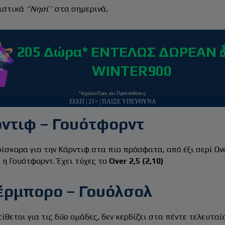
ιστικά
‘’Νησί’’
στα σημερινά,
205 Δώρα* ΕΝΤΕΛΩΣ ΔΩΡΕΑΝ 
WINTER900
*Ισχύουν Όροι και Προϋποθέσεις
ΕΕΕΠ | 21+ | ΠΑΙΞΕ ΥΠΕΥΘΥΝΑ
ντιφ – Γουότφορντ
ίσκορα για την Κάρντιφ στα πιο πρόσφατα, από έξι σερί Ove
 η Γουότφορντ. Έχει τύχες το
Over 2,5 (2,10)
έρμπορο – Γουόλσολ
τίθετοι για τις δύο ομάδες, δεν κερδίζει στα πέντε τελευταί