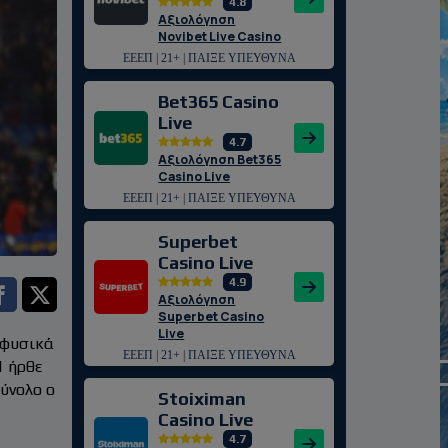
4.8
Αξιολόγηση
Novibet Live Casino
ΕΕΕΠ | 21+ | ΠΑΙΞΕ ΥΠΕΥΘΥΝΑ
Bet365 Casino
Live
4.7
Αξιολόγηση Bet365
Casino Live
ΕΕΕΠ | 21+ | ΠΑΙΞΕ ΥΠΕΥΘΥΝΑ
Superbet
Casino Live
4.9
Αξιολόγηση
Facebook share link
Twitter share link
Superbet Casino
Live
 φυσικά
ΕΕΕΠ | 21+ | ΠΑΙΞΕ ΥΠΕΥΘΥΝΑ
1 ήρθε
ύνολο ο
Stoiximan
Casino Live
4.7