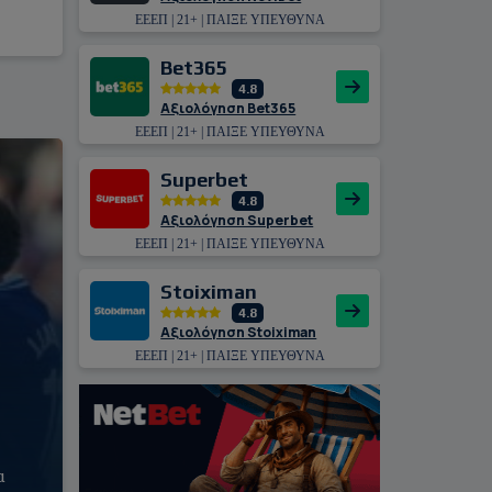
 τους
ΕΕΕΠ | 21+ | ΠΑΙΞΕ ΥΠΕΥΘΥΝΑ
Bet365
4.8
Αξιολόγηση Bet365
ΕΕΕΠ | 21+ | ΠΑΙΞΕ ΥΠΕΥΘΥΝΑ
Superbet
4.8
Αξιολόγηση Superbet
ΕΕΕΠ | 21+ | ΠΑΙΞΕ ΥΠΕΥΘΥΝΑ
Stoiximan
4.8
Αξιολόγηση Stoiximan
ΕΕΕΠ | 21+ | ΠΑΙΞΕ ΥΠΕΥΘΥΝΑ
α