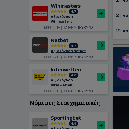
21:45
Winmasters
4.7
21:45
Αξιολόγηση
Winmasters
ΕΕΕΠ | 21+ | ΠΑΙΞΕ ΥΠΕΥΘΥΝΑ
21:45 
Netbet
4.7
Αξιολόγηση Netbet
ΕΕΕΠ | 21+ | ΠΑΙΞΕ ΥΠΕΥΘΥΝΑ
Interwetten
4.2
Αξιολόγηση
Interwetten
ΕΕΕΠ | 21+ | ΠΑΙΞΕ ΥΠΕΥΘΥΝΑ
Νόμιμες Στοιχηματικές
Sportingbet
4.4
Αξιολόγηση