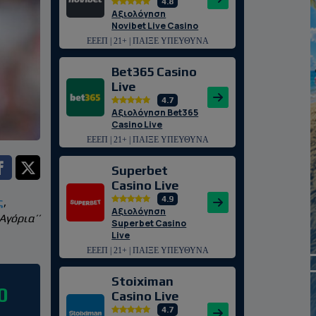
4.8
Αξιολόγηση
Novibet Live Casino
ΕΕΕΠ | 21+ | ΠΑΙΞΕ ΥΠΕΥΘΥΝΑ
Bet365 Casino
Live
4.7
Αξιολόγηση Bet365
Casino Live
ΕΕΕΠ | 21+ | ΠΑΙΞΕ ΥΠΕΥΘΥΝΑ
Superbet
Facebook share link
Twitter share link
Casino Live
4.9
ς
,
Αξιολόγηση
Αγόρια’’
Superbet Casino
Live
ΕΕΕΠ | 21+ | ΠΑΙΞΕ ΥΠΕΥΘΥΝΑ
Stoiximan
0
Casino Live
4.7