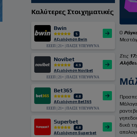
Καλύτερες Στοιχηματικές
Bwin
Ο
Ράγκ
5
Αξιολόγηση Bwin
Μεστάγ
ΕΕΕΠ | 21+ | ΠΑΙΞΕ ΥΠΕΥΘΥΝΑ
Στις
17:
Novibet
Αλήθεια
4.9
Αξιολόγηση Novibet
ΕΕΕΠ | 21+ | ΠΑΙΞΕ ΥΠΕΥΘΥΝΑ
Μάλ
Bet365
Προσπαθ
4.8
Αξιολόγηση Bet365
Μάλαγα 
ΕΕΕΠ | 21+ | ΠΑΙΞΕ ΥΠΕΥΘΥΝΑ
ραντεβο
γηπεδού
Superbet
δικά τη
4.8
απολογι
Αξιολόγηση Superbet