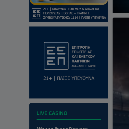
LIVE CASINO
Νόμιμα live καζίνο στο