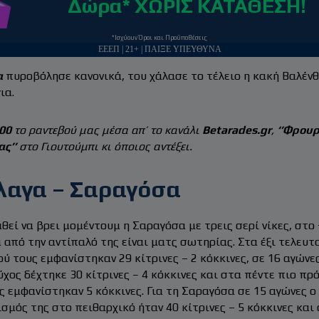
Δώρα* ΧΩΡΙΣ ΚΑΤΑΘΕΣΗ!
*Ισχύουν Όροι και Προϋποθέσεις
ΕΕΕΠ | 21+ | ΠΑΙΞΕ ΥΠΕΥΘΥΝΑ
α
πυροβόλησε κανονικά, του χάλασε το τέλειο η κακή Βαλένθ
ια.
00
το ραντεβού μας μέσα απ’ το κανάλι
Betarades.gr
,
‘’Φρου
ς’’
στο Γιουτούμπι κι όποιος αντέξει.
αγα – Σαραγόσα
εί να βρει μομέντουμ η Σαραγόσα με τρεις σερί νίκες, στο 
από την αντίπαλό της είναι ματς σωτηρίας. Στα έξι τελευτ
ύ τους εμφανίστηκαν 29 κίτρινες – 2 κόκκινες, σε 16 αγώνε
χος δέχτηκε 30 κίτρινες – 4 κόκκινες και στα πέντε πιο π
ς εμφανίστηκαν 5 κόκκινες. Για τη Σαραγόσα σε 15 αγώνες ο
σμός της στο πειθαρχικό ήταν 40 κίτρινες – 5 κόκκινες και