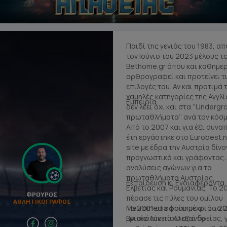
Παιδί της γενιάς του 1983, απ
τον Ιούνιο του 2023 μέλους τ
Bethome.gr όπου και καθημερ
αρθρογραφεί και προτείνει τ
επιλογές του. Αν και προτιμά 
χαμηλές κατηγορίες της Αγγλί
Εμπειρία
δεν λέει όχι και στα ‘’Underg
πρωταθλήματα’’ ανά τον κόσμ
Από το 2007 και για έξι συνα
έτη εργάστηκε στο Eurobest.
site με έδρα την Αυστρία δίν
προγνωστικά και γράφοντας
αναλύσεις αγώνων για τα
πρωταθλήματα Αυστρίας,
Εκπαίδευση κι Ενδιαφέροντα
Ελβετίας και Ρουμανίας. Το 2
ΦΡΟΥΡΌΣ
πέρασε τις πύλες του ομίλου
ΑΘΛΗΤΙΚΟΓΡΑΦΟΣ
Metromedia όπου μέχρι το 20
Το 2001 αποφοίτησε από το 
βρισκόταν πίσω από το
Ενιαίο Λύκειο Αλεξανδρείας, 
facebook social link
instagram social link