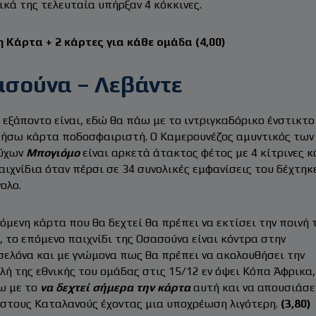
ικά της τελευταία υπήρξαν 4 κόκκινες.
η Κάρτα + 2 κάρτες για κάθε ομάδα (4,00)
σούνα – Λεβάντε
 εξάποντο είναι, εδώ θα πάω με το ιντριγκαδόρικο ένστικτο
τήσω κάρτα ποδοσφαιριστή. Ο Καμερουνέζος αμυντικός των
ύχων
Μπογιόμο
είναι αρκετά άτακτος φέτος με 4 κίτρινες 
αιχνίδια όταν πέρσι σε 34 συνολικές εμφανίσεις του δέχτηκ
ολο.
όμενη κάρτα που θα δεχτεί θα πρέπει να εκτίσει την ποινή 
 το επόμενο παιχνίδι της Οσασούνα είναι κόντρα στην
ελόνα και με γνώμονα πως θα πρέπει να ακολουθήσει την
ή της εθνικής του ομάδας στις 15/12 εν όψει Κόπα Άφρικα,
ω με το
να δεχτεί σήμερα την κάρτα
αυτή και να απουσιάσε
 στους Καταλανούς έχοντας μια υποχρέωση λιγότερη.
(3,80)