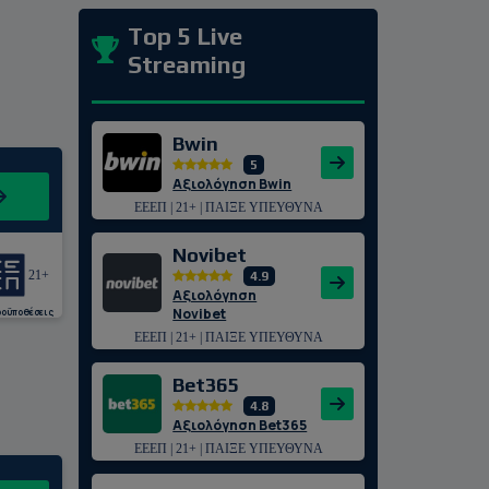
Top 5 Live
Streaming
Bwin
5
Αξιολόγηση Bwin
ΕΕΕΠ | 21+ | ΠΑΙΞΕ ΥΠΕΥΘΥΝΑ
Novibet
21+
4.9
Αξιολόγηση
Novibet
ροϋποθέσεις
ΕΕΕΠ | 21+ | ΠΑΙΞΕ ΥΠΕΥΘΥΝΑ
Bet365
4.8
Αξιολόγηση Bet365
ΕΕΕΠ | 21+ | ΠΑΙΞΕ ΥΠΕΥΘΥΝΑ