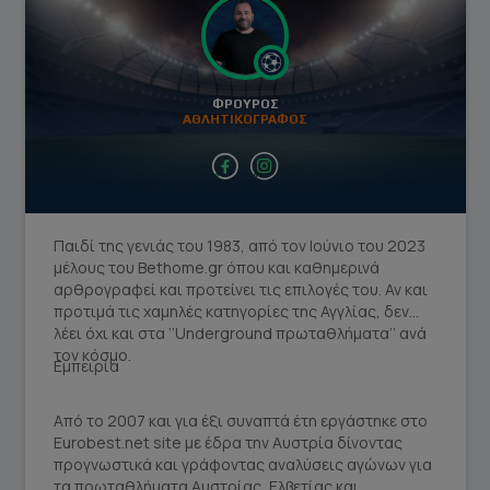
ΦΡΟΥΡΌΣ
ΑΘΛΗΤΙΚΟΓΡΑΦΟΣ
facebook social link
instagram social link
Παιδί της γενιάς του 1983, από τον Ιούνιο του 2023
μέλους του Bethome.gr όπου και καθημερινά
αρθρογραφεί και προτείνει τις επιλογές του. Αν και
προτιμά τις χαμηλές κατηγορίες της Αγγλίας, δεν
λέει όχι και στα ‘’Underground πρωταθλήματα’’ ανά
τον κόσμο.
Εμπειρία
Από το 2007 και για έξι συναπτά έτη εργάστηκε στο
Eurobest.net site με έδρα την Αυστρία δίνοντας
προγνωστικά και γράφοντας αναλύσεις αγώνων για
τα πρωταθλήματα Αυστρίας, Ελβετίας και