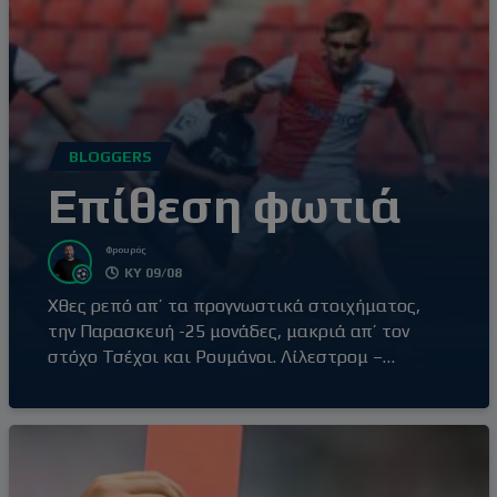
BLOGGERS
Επίθεση φωτιά
Φρουρός
ΚΥ 09/08
Χθες ρεπό απ’ τα προγνωστικά στοιχήματος,
την Παρασκευή -25 μονάδες, μακριά απ’ τον
στόχο Τσέχοι και Ρουμάνοι. Λίλεστρομ –
Ρόζενμποργκ Τρία σερί over 2,5 για την
Λίλεστρομ και δύο σερί ήττες από τις ‘’μεγάλες’’
του πρωταθλήματος, Βίκινγκ & Μπόντο. 5/5
over 2,5 στα δικά της η Ρόζενμποργκ, η ήττα από
την Μπραν την περασμένη αγωνιστική