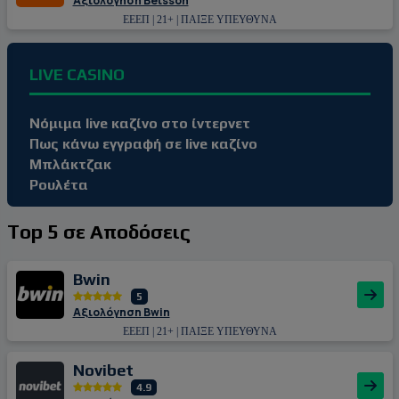
Αξιολόγηση Betsson
ΕΕΕΠ | 21+ | ΠΑΙΞΕ ΥΠΕΥΘΥΝΑ
LIVE CASINO
Νόμιμα live καζίνο στο ίντερνετ
Πως κάνω εγγραφή σε live καζίνο
Μπλάκτζακ
Ρουλέτα
Top 5 σε Αποδόσεις
Bwin
5
Αξιολόγηση Bwin
ΕΕΕΠ | 21+ | ΠΑΙΞΕ ΥΠΕΥΘΥΝΑ
Novibet
4.9