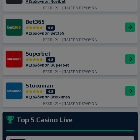
Αξιολόγηση Novibet
ΕΕΕΠ | 21+ | ΠΑΙΞΕ ΥΠΕΥΘΥΝΑ
Bet365
4.8
Αξιολόγηση Bet365
ΕΕΕΠ | 21+ | ΠΑΙΞΕ ΥΠΕΥΘΥΝΑ
Superbet
4.8
Αξιολόγηση Superbet
ΕΕΕΠ | 21+ | ΠΑΙΞΕ ΥΠΕΥΘΥΝΑ
Stoiximan
4.8
Αξιολόγηση Stoiximan
ΕΕΕΠ | 21+ | ΠΑΙΞΕ ΥΠΕΥΘΥΝΑ
Top 5 Casino Live