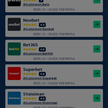
5
Αξιολόγηση Bwin
ΕΕΕΠ | 21+ | ΠΑΙΞΕ ΥΠΕΥΘΥΝΑ
Novibet
4.9
Αξιολόγηση Novibet
ΕΕΕΠ | 21+ | ΠΑΙΞΕ ΥΠΕΥΘΥΝΑ
Bet365
4.8
Αξιολόγηση Bet365
ΕΕΕΠ | 21+ | ΠΑΙΞΕ ΥΠΕΥΘΥΝΑ
Superbet
4.8
Αξιολόγηση Superbet
ΕΕΕΠ | 21+ | ΠΑΙΞΕ ΥΠΕΥΘΥΝΑ
Stoiximan
4.8
Αξιολόγηση Stoiximan
ΕΕΕΠ | 21+ | ΠΑΙΞΕ ΥΠΕΥΘΥΝΑ