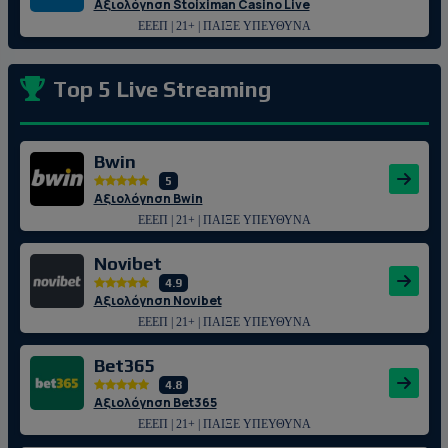
Αξιολόγηση Stoiximan Casino Live
ΕΕΕΠ | 21+ | ΠΑΙΞΕ ΥΠΕΥΘΥΝΑ
Top 5 Live Streaming
Bwin
5
Αξιολόγηση Bwin
ΕΕΕΠ | 21+ | ΠΑΙΞΕ ΥΠΕΥΘΥΝΑ
Novibet
4.9
Αξιολόγηση Novibet
ΕΕΕΠ | 21+ | ΠΑΙΞΕ ΥΠΕΥΘΥΝΑ
Bet365
4.8
Αξιολόγηση Bet365
ΕΕΕΠ | 21+ | ΠΑΙΞΕ ΥΠΕΥΘΥΝΑ