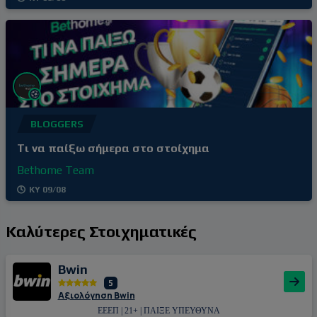
BLOGGERS
Tι να παίξω σήμερα στο στοίχημα
Bethome Team
ΚΥ 09/08
Καλύτερες Στοιχηματικές
Bwin
5
Αξιολόγηση Bwin
ΕΕΕΠ | 21+ | ΠΑΙΞΕ ΥΠΕΥΘΥΝΑ