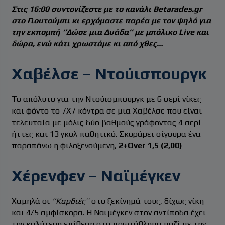
Στις 16:00 συντονίζεστε με το κανάλι Betarades.gr
στο Γιουτούμπι κι ερχόμαστε παρέα με τον ψηλό για
την εκπομπή ‘’Δώσε μια Δυάδα’’ με μπόλικο Live και
δώρα, ενώ κάτι χρωστάμε κι από χθες…
Χαβέλσε – Ντούισπουργκ
Το απόλυτο για την Ντούισμπουργκ με 6 σερί νίκες
και φόντο το 7Χ7 κόντρα σε μια Χαβέλσε που είναι
τελευταία με μόλις δύο βαθμούς γράφοντας 4 σερί
ήττες και 13 γκολ παθητικό. Σκοράρει σίγουρα ένα
παραπάνω η φιλοξενούμενη,
2+Over 1,5 (2,00)
Χέρενφεν – Ναϊμέγκεν
Χαμηλά οι
‘’Καρδιές’’
στο ξεκίνημά τους, δίχως νίκη
και 4/5 αμφίσκορα. Η Ναϊμέγκεν στον αντίποδα έχει
την καλύτερη επίθεση στο πρωτάθλημα μαζί με την