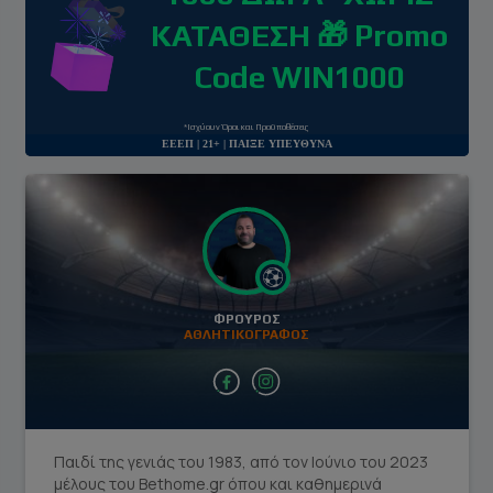
ΚΑΤΑΘΕΣΗ 🎁 Promo
Code WIN1000
*Ισχύουν Όροι και Προϋποθέσεις
ΕΕΕΠ | 21+ | ΠΑΙΞΕ ΥΠΕΥΘΥΝΑ
ΦΡΟΥΡΌΣ
ΑΘΛΗΤΙΚΟΓΡΑΦΟΣ
facebook social link
instagram social link
Παιδί της γενιάς του 1983, από τον Ιούνιο του 2023
μέλους του Bethome.gr όπου και καθημερινά