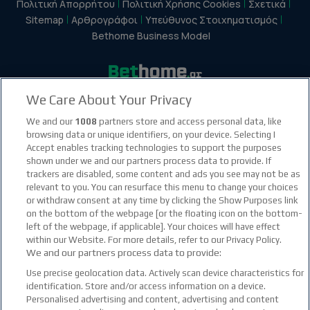
Πολιτική Απορρήτου
Πολιτική Χρήσης Cookies
Σχετικά
Sitemap
Αρθρογράφοι
Υπεύθυνος Στοιχηματισμός
Bethome Business Model
We Care About Your Privacy
facebook social link
instagram social link
youtube social link
tiktok social link
twitter social link
discord social link
We and our
1008
partners store and access personal data, like
browsing data or unique identifiers, on your device. Selecting I
Accept enables tracking technologies to support the purposes
21+
shown under we and our partners process data to provide. If
trackers are disabled, some content and ads you see may not be as
relevant to you. You can resurface this menu to change your choices
or withdraw consent at any time by clicking the Show Purposes link
on the bottom of the webpage [or the floating icon on the bottom-
left of the webpage, if applicable]. Your choices will have effect
within our Website. For more details, refer to our Privacy Policy.
We and our partners process data to provide:
Use precise geolocation data. Actively scan device characteristics for
identification. Store and/or access information on a device.
Personalised advertising and content, advertising and content