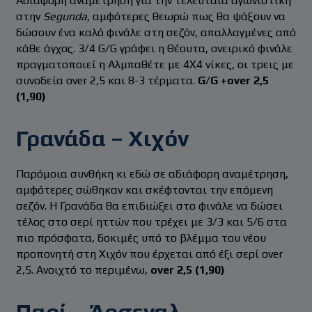
Αδιάφορη αναμέτρηση για την τελευταία αγωνιστική
στην
Segunda
, αμφότερες θεωρώ πως θα ψάξουν να
δώσουν ένα καλό φινάλε στη σεζόν, απαλλαγμένες από
κάθε άγχος. 3/4 G/G γράφει η Θέουτα, ονειρικό φινάλε
πραγματοποιεί η Αλμπαθέτε με 4Χ4 νίκες, οι τρεις με
συνοδεία over 2,5 και 8-3 τέρματα.
G/G +over 2,5
(1,90)
Γρανάδα – Χιχόν
Παρόμοια συνθήκη κι εδώ σε αδιάφορη αναμέτρηση,
αμφότερες σώθηκαν και σκέφτονται την επόμενη
σεζόν. Η Γρανάδα θα επιδιώξει στο φινάλε να δώσει
τέλος στο σερί ηττών που τρέχει με 3/3 και 5/6 στα
πιο πρόσφατα, δοκιμές υπό το βλέμμα του νέου
προπονητή στη Χιχόν που έρχεται από έξι σερί over
2,5. Ανοιχτό το περιμένω,
over 2,5 (1,90)
Παρί – Άρσεναλ