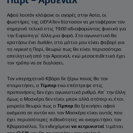
Αφού λοιπόν κλάψανε οι αγορές στην Ασία, οι
φωστήρες της
UEFA
δεν δίστασαν να μεταφέρουν τον
σημερινό τελικό στις 19:00 αδιαφορώντας φυσικά για
την Ευρώπη γι’ άλλη μια φορά. Στο αγωνιστικό θα
κρατήσω ένα
builder
, στα μάτια μου είναι φαβορί για
το
repeat
η Παρί, θεωρώ πως θα είναι περισσότερο
απειλητική από την Άρσεναλ, ενώ μεσοεπιθετικά έχει
τον τρόπο να σε διαλύσει.
Τον υπερηχητικό Κβάρα δε ξέρω ποιος θα τον
σταματήσει, ο
Τίμπερ
ενώ επέστρεψε στις
προπονήσεις δεν έχει αγωνιστικό ρυθμό. Απ’ την άλλη
όμως ο Μοσκέρα δεν είναι μπακ αλλά στόπερ κι έτσι
μοιραία θεωρώ πως ο
Τίμπερ
θα ξεκινήσει αφού
ανάμεσα σε αυτόν και τον Μοσκέρα είναι αυτός που
έχει περισσότερες πιθανότητες να αναχαιτήσει τον
Κβαρασκέλια. Το ενδεχόμενο
να κιτρινιστεί
τιμάται