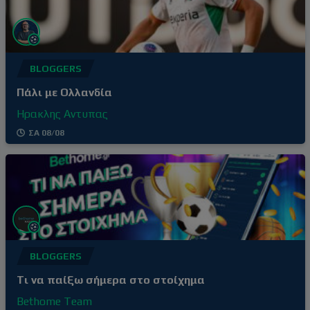
BLOGGERS
Πάλι με Ολλανδία
Ηρακλης Αντυπας
ΣΑ 08/08
BLOGGERS
Tι να παίξω σήμερα στο στοίχημα
Bethome Team