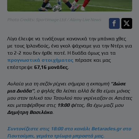
Photo Credits: Sportimage Ltd / Alamy Live News
Facebook s
Twitt
Λίγο έλειψε να τινάξουμε κανονικά την μπάνκα χθες
με τους Ιρλανδούς, ένα γκολ ψάχναμε για την Ντέρι για
το 2-2 που δεν ήρθε ποτέ. Η δυάδα όμως για τα
προγνωστικά στοιχήματος
πέρασε και μας
επέστρεψε
67,16 μονάδες
.
Αυλαία για τη σεζόν ρίχνει σήμερα η εκπομπή
‘’Δώσε
μια Δυάδα’’
, ο ψηλός θα λείπει αλλά δε θα είμαι μόνος
μου στον τελικό του Τσουλού που γκρίνιαξαν οι Ασιάτες
και μεταφέρθηκε στις
19:00
φέτος, θα έχω μαζί μου
Δημήτρη Βασιλάκο
.
Συντονίζεστε στις 18:00 στο κανάλι Betarades.gr στο
Γιουτούμπι, γεμάτο τρίωρο μπροστά μας.