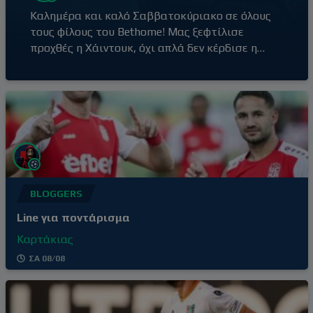
Καλημέρα και καλό Σαββατοκύριακο σε όλους
τους φίλους του Bethome! Μας ξεφτίλισε
προχθές η Χάιντουκ, όχι απλά δεν κέρδισε η
Ζαλγκίρις, μάλλον αποκλείστηκε ήδη από τον
πρώτο αγώνα! Συμβαίνουν και αυτά, πάμε στα
“φρέσκα κουλούρια” που λέει και η γνωστή
έκφραση. Σήμερα ξεκινούν τις υποχρεώσεις
τους οι περισσότερες αγγλικές ομάδες, με
αγώνες για τον πρώτο
BLOGGERS
Line για ποντάρισμα
Καρτάκιας
ΣΑ 08/08