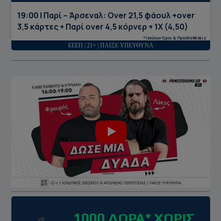
19:00 | Παρί – Άρσεναλ: Over 21,5 φάουλ +over
3,5 κάρτες + Παρί over 4,5 κόρνερ + 1Χ (4,50)
*Ισχύουν Όροι & Προϋποθέσεις
ΕΕΕΠ | 21+ | ΠΑΙΞΕ ΥΠΕΥΘΥΝΑ
1000 ΔΩΡΑ* ΧΩΡΙΣ