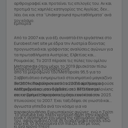
αρθρογραφεί και προτείνει τις επιλογές του. Αν και
προτιμά τις χαμηλές κατηγορίες της Αγγλίας, δεν
λέει όχι και στα ‘’Underground πρωταθλήματα’’ ανά
τον κόσμο.
Εμπειρία
Από το 2007 και για έξι συναπτά έτη εργάστηκε στο
Eurobest.net site με έδρα την Αυστρία δίνοντας
προγνωστικά και γράφοντας αναλύσεις αγώνων για
τα πρωταθλήματα Αυστρίας, Ελβετίας και
Ρουμανίας. Το 2013 πέρασε τις πύλες του ομίλου
Metromedia όπου μέχρι το 2019 βρισκόταν πίσω
Εκπαίδευση κι Ενδιαφέροντα
από το μικρόφωνο του Metropolis 95,5 για το
Σαββατιάτικο ενημερωτικό στοιχηματικό μαγκαζίνο
Betshow. Ταυτόχρονα από το 2018 αρθρογραφούσε
Το 2001 αποφοίτησε από το 2ο Ενιαίο Λύκειο
καθημερινά και στο διαδικτυακό Betshow με
Αλεξανδρείας, για να βρεθεί στο ΑΤΕΙ Θεσσαλονίκης
στοιχηματικές προτάσεις μέχρι τον Μάιο του 2023.
και το Τμήμα Ηλεκτρονικής όπου και κατέστη
πτυχιούχος το 2007. Έχει ταξιδέψει σε γνωστά και
άγνωστα γήπεδα ανά τον κόσμο για να
παρακολουθήσει Ευρωπαϊκούς αγώνες, ενώ η Τρίτη
Το youtube έχει πλέον κεντρική θέση στην καρδιά
είναι η αγαπημένη του μέρα της εβδομάδος καθώς
του, αφού εμφανίζεται σε διαδικτυακό κανάλι εδώ
εδώ και 10 συνεχόμενα έτη παίζει 5Χ5 με τους
κι ένα χρόνο πλέον.