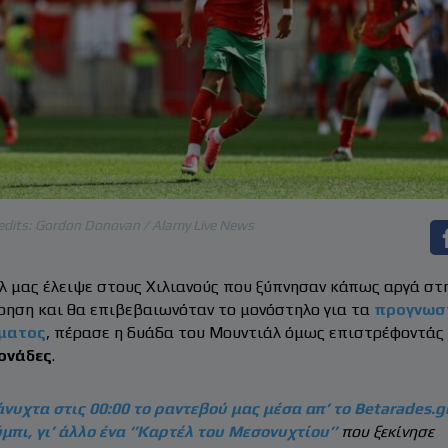
edits: Gordon Donovan / Alamy Live News
λ μας έλειψε στους Χιλιανούς που ξύπνησαν κάπως αργά στ
ρηση και θα επιβεβαιωνόταν το μονόστηλο για τα
προγνωσ
ματος
, πέρασε η δυάδα του Μουντιάλ όμως επιστρέφοντάς
μονάδες
.
νυχτα στις 00:00 το ραντεβού μας μέσα απ’ το Betarades.g
μπι, γι’ άλλο ένα ‘’Καρτέλ του Μεσονυχτίου’’
που ξεκίνησε