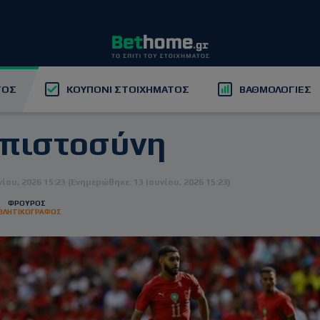
ΤΟΣ
ΚΟΥΠΟΝΙ ΣΤΟΙΧΗΜΑΤΟΣ
ΒΑΘΜΟΛΟΓΙΕΣ
πιστοσύνη
νίου, 2026 15:23 (Ενημερώθηκε: 13 Ιουνίου, 2026 15:23)
ΦΡΟΥΡΌΣ
ΘΛΗΤΙΚΟΓΡΑΦΟΣ