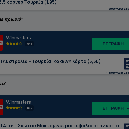
3,5 κόρνερ Τουρκία (1,95)
*Ισχύουν Όροι & Π
με πρωινό’’
Winmasters
ΕΓΓΡΑΦΗ
4/5
 | Αυστραλία – Τουρκία: Κόκκινη Κάρτα (5,50)
*Ισχύουν Όροι & Π
τα’’
Winmasters
ΕΓΓΡΑΦΗ
4/5
 | Αϊτή – Σκωτία: Μακτόμινεϊ μια κεφαλιά στην εστία