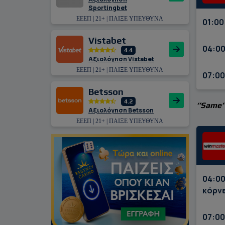
Sportingbet
ΕΕΕΠ | 21+ | ΠΑΙΞΕ ΥΠΕΥΘΥΝΑ
01:00
Vistabet
04:00
4.4
Αξιολόγηση Vistabet
ΕΕΕΠ | 21+ | ΠΑΙΞΕ ΥΠΕΥΘΥΝΑ
07:00
Betsson
4.2
‘’Same’
Αξιολόγηση Betsson
ΕΕΕΠ | 21+ | ΠΑΙΞΕ ΥΠΕΥΘΥΝΑ
04:00
κόρνε
07:00