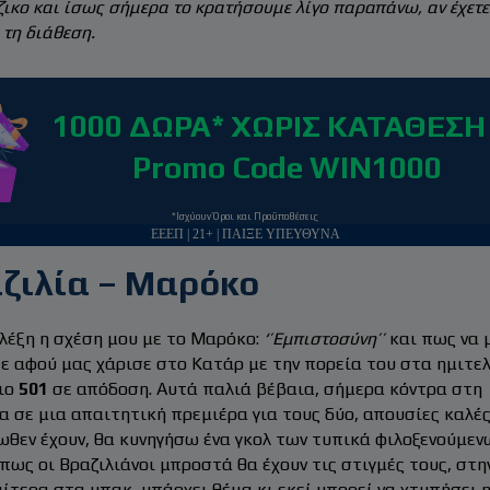
ικο και ίσως σήμερα το κρατήσουμε λίγο παραπάνω, αν έχετ
ς τη διάθεση.
1000 ΔΩΡΑ* ΧΩΡΙΣ ΚΑΤΑΘΕΣΗ 
Promo Code WIN1000
*Ισχύουν Όροι και Προϋποθέσεις
ΕΕΕΠ | 21+ | ΠΑΙΞΕ ΥΠΕΥΘΥΝΑ
ζιλία – Μαρόκο
λέξη η σχέση μου με το Μαρόκο:
‘’Εμπιστοσύνη’’
και πως να 
 αφού μας χάρισε στο Κατάρ με την πορεία του στα ημιτελ
ιο
501
σε απόδοση. Αυτά παλιά βέβαια, σήμερα κόντρα στη
α σε μια απαιτητική πρεμιέρα για τους δύο, απουσίες καλέ
θεν έχουν, θα κυνηγήσω ένα γκολ των τυπικά φιλοξενούμεν
ως οι Βραζιλιάνοι μπροστά θα έχουν τις στιγμές τους, στη
αίτερα στα μπακ, υπάρχει θέμα κι εκεί μπορεί να χτυπήσει 