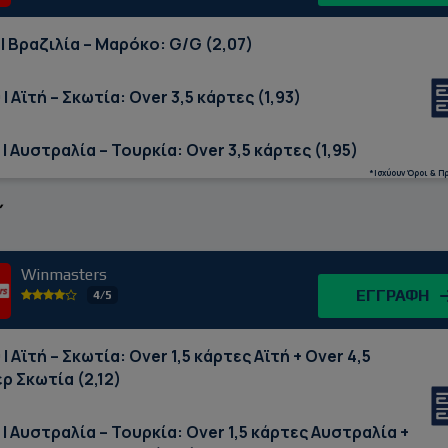
 | Βραζιλία – Μαρόκο: G/G (2,07)
 | Αϊτή – Σκωτία: Over 3,5 κάρτες (1,93)
 | Αυστραλία – Τουρκία: Over 3,5 κάρτες (1,95)
*Ισχύουν Όροι & Π
’
Winmasters
ΕΓΓΡΑΦΗ
4/5
 | Αϊτή – Σκωτία: Over 1,5 κάρτες Αϊτή + Over 4,5
ρ Σκωτία (2,12)
 | Αυστραλία – Τουρκία: Over 1,5 κάρτες Αυστραλία +