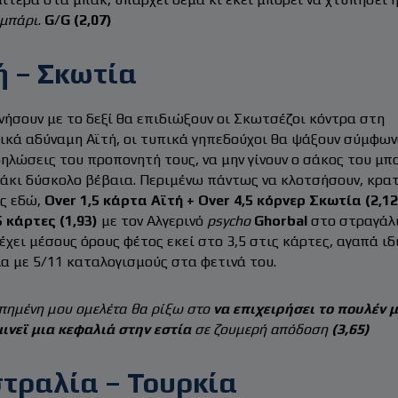
μπάρι
.
G/G (2,07)
ή – Σκωτία
νήσουν με το δεξί θα επιδιώξουν οι Σκωτσέζοι κόντρα στη
ικά αδύναμη Αϊτή, οι τυπικά γηπεδούχοι θα ψάξουν σύμφων
δηλώσεις του προπονητή τους, να μην γίνουν ο σάκος του μπο
άκι δύσκολο βέβαια. Περιμένω πάντως να κλοτσήσουν, κρα
ς εδώ,
Over 1,5 κάρτα Αϊτή + Over 4,5 κόρνερ Σκωτία (2,12
5 κάρτες (1,93)
με τον Αλγερινό
psycho
Ghorbal
στο στραγάλι
έχει μέσους όρους φέτος εκεί στο 3,5 στις κάρτες, αγαπά ι
α με 5/11 καταλογισμούς στα φετινά του.
πημένη μου ομελέτα θα ρίξω στο
να επιχειρήσει το πουλέν μ
ινεϊ μια κεφαλιά στην εστία
σε ζουμερή απόδοση
(3,65)
τραλία – Τουρκία