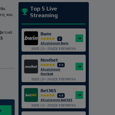
Top 5 Live
 θα
Streaming
ατς και
 φετινά
Bwin
,5
5
Αξιολόγηση Bwin
ΕΕΕΠ | 21+ | ΠΑΙΞΕ ΥΠΕΥΘΥΝΑ
Novibet
4.9
Αξιολόγηση
Novibet
ΕΕΕΠ | 21+ | ΠΑΙΞΕ ΥΠΕΥΘΥΝΑ
Bet365
4.8
Αξιολόγηση Bet365
ΕΕΕΠ | 21+ | ΠΑΙΞΕ ΥΠΕΥΘΥΝΑ