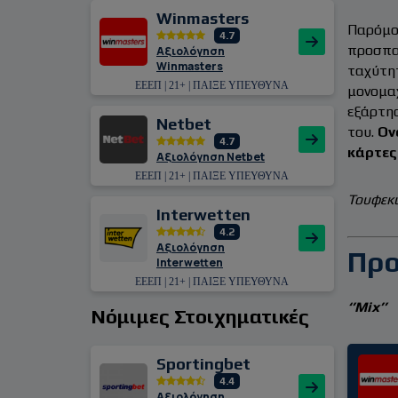
Winmasters
Παρόμοι
4.7
προσπαθ
Αξιολόγηση
Winmasters
ταχύτητ
ΕΕΕΠ | 21+ | ΠΑΙΞΕ ΥΠΕΥΘΥΝΑ
μονομαχ
εξάρτησ
Netbet
του.
Ov
4.7
κάρτες 
Αξιολόγηση Netbet
ΕΕΕΠ | 21+ | ΠΑΙΞΕ ΥΠΕΥΘΥΝΑ
Τουφεκ
Interwetten
4.2
Αξιολόγηση
Προ
Interwetten
ΕΕΕΠ | 21+ | ΠΑΙΞΕ ΥΠΕΥΘΥΝΑ
‘’Mix’’
Νόμιμες Στοιχηματικές
Sportingbet
4.4
Αξιολόγηση