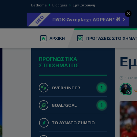
Bethome
Bloggers
Εμπιστοσύνη
ΝΕΟ
ΠΑΟK-Άντερλεχτ ΔΩΡΕΑΝ* 🎁
ΕΕΕΠ | 21+ | ΠΑΙΞΕ ΥΠΕΥΘΥΝΑ
ΑΡΧΙΚΗ
ΠΡΟΤΑΣΕΙΣ ΣΤΟΙΧΗΜΑ
Εμ
ΠΡΟΓΝΩΣΤΙΚΑ
ΣΤΟΙΧΗΜΑΤΟΣ
13 Ιου
1
OVER/UNDER
Α
1
GOAL/GOAL
ΤΟ ΔΥΝΑΤΟ ΣΗΜΕΙΟ