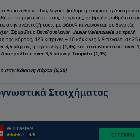
α θα κινηθώ κι εδώ, λογικό φαβορί η Τουρκία, η Αυστραλία
ήσει να μην αφήσει τους Τούρκους να βρούνε ρυθμό στο μ
α στην ανάπτυξή τους, με φάουλ πηγαίνοντας σε δυνατές
ίες. Σφυρίζει ο Βενεζουελανός
Jesus Valenzuela
με τρελή
η της κάρτας, 125 κίτρινες – 10 κόκκινες & 9 πέναλτι σε 25
er 3,5 κάρτες
η 1η επιλογή
(1,95)
και το συνδυαστικό
over 1
Αυστραλία + over 3,5 κόρνερ Τουρκία (1,95)
.
ιά στην
Κόκκινη Κάρτα (5,50)
γνωστικά Στοιχήματος
Winmasters
ΕΓΓΡΑΦΗ
4/5