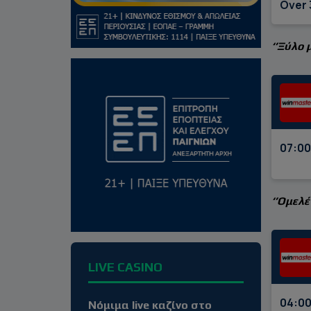
Over 
‘’Ξύλο 
07:00
‘’Ομελέ
LIVE CASINO
04:00
Νόμιμα live καζίνο στο