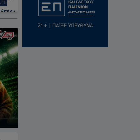
21+
ροϋποθέσεις