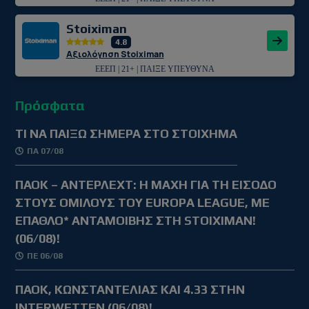
Stoiximan
4.8
Αξιολόγηση Stoiximan
ΕΕΕΠ | 21+ | ΠΑΙΞΕ ΥΠΕΥΘΥΝΑ
Πρόσφατα
TΙ ΝΑ ΠΑΙΞΩ ΣΗΜΕΡΑ ΣΤΟ ΣΤΟΙΧΗΜΑ
ΠΑ 07/08
ΠΑΟΚ – ΑΝΤΕΡΛΕΧΤ: Η ΜΑΧΗ ΓΙΑ ΤΗ ΕΙΣΟΔΟ
ΣΤΟΥΣ ΟΜΙΛΟΥΣ ΤΟΥ EUROPA LEAGUE, ΜΕ
ΕΠΑΘΛΟ* ΑΝΤΑΜΟΙΒΗΣ ΣΤΗ STOIXIMAN!
(06/08)!
ΠΕ 06/08
ΠΑΟΚ, ΚΩΝΣΤΑΝΤΕΛΙΑΣ ΚΑΙ 4.33 ΣΤΗΝ
INTERWETTEN (06/08)!