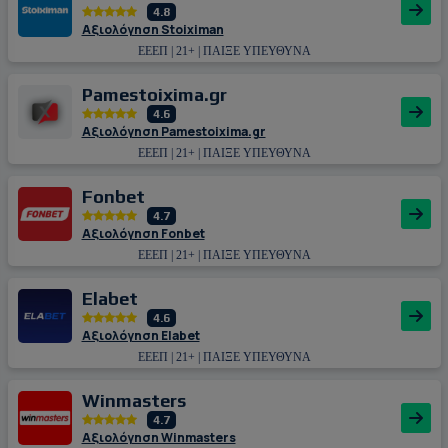
4.8
Αξιολόγηση Stoiximan
ΕΕΕΠ | 21+ | ΠΑΙΞΕ ΥΠΕΥΘΥΝΑ
Pamestoixima.gr
4.6
Αξιολόγηση Pamestoixima.gr
ΕΕΕΠ | 21+ | ΠΑΙΞΕ ΥΠΕΥΘΥΝΑ
Fonbet
4.7
Αξιολόγηση Fonbet
ΕΕΕΠ | 21+ | ΠΑΙΞΕ ΥΠΕΥΘΥΝΑ
Εlabet
4.6
Αξιολόγηση Εlabet
ΕΕΕΠ | 21+ | ΠΑΙΞΕ ΥΠΕΥΘΥΝΑ
Winmasters
4.7
Αξιολόγηση Winmasters