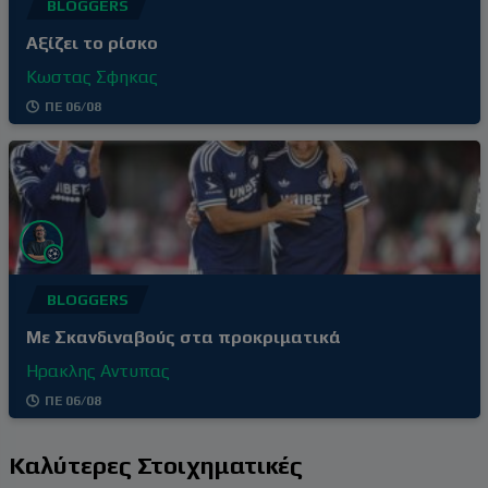
BLOGGERS
Αξίζει το ρίσκο
Κωστας Σφηκας
ΠΕ 06/08
BLOGGERS
Με Σκανδιναβούς στα προκριματικά
Ηρακλης Αντυπας
ΠΕ 06/08
Καλύτερες Στοιχηματικές