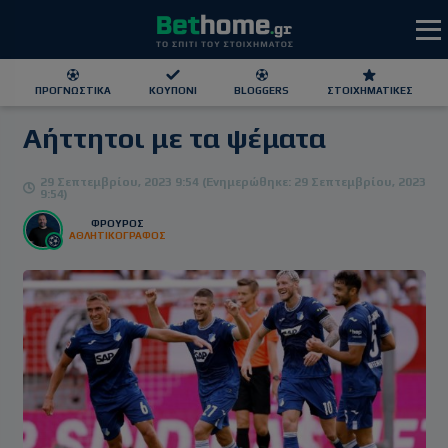
ΠΡΟΓΝΩΣΤΙΚΆ
ΚΟΥΠΌΝΙ
BLOGGERS
ΣΤΟΙΧΗΜΑΤΙΚΕΣ
Αήττητοι με τα ψέματα
ΕΕΕΠ | 21+ | ΠΑΙΞΕ ΥΠΕΥΘΥΝΑ
29 Σεπτεμβρίου, 2023 9:54 (Ενημερώθηκε: 29 Σεπτεμβρίου, 2023
9:54)
ΦΡΟΥΡΌΣ
ΑΘΛΗΤΙΚΟΓΡΑΦΟΣ