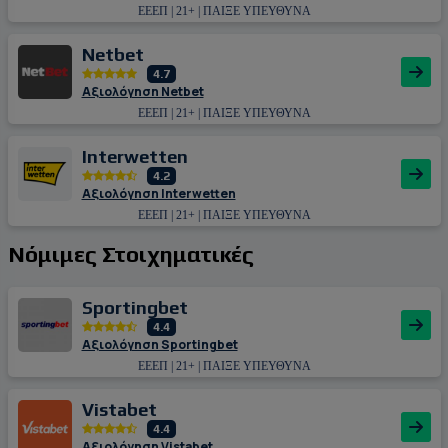
ΕΕΕΠ | 21+ | ΠΑΙΞΕ ΥΠΕΥΘΥΝΑ
Netbet
4.7
Αξιολόγηση Netbet
ΕΕΕΠ | 21+ | ΠΑΙΞΕ ΥΠΕΥΘΥΝΑ
Interwetten
4.2
Αξιολόγηση Interwetten
ΕΕΕΠ | 21+ | ΠΑΙΞΕ ΥΠΕΥΘΥΝΑ
Νόμιμες Στοιχηματικές
Sportingbet
4.4
Αξιολόγηση Sportingbet
ΕΕΕΠ | 21+ | ΠΑΙΞΕ ΥΠΕΥΘΥΝΑ
Vistabet
4.4
Αξιολόγηση Vistabet