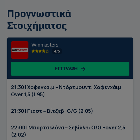
Προγνωστικά
Στοιχήματος
Winmasters
4/5
ΕΓΓΡΑΦΗ
21:30 | Χοφενχάιμ – Ντόρτμουντ: Χοφενχάιμ
Over 1,5 (1,95)
21:30 | Πιαστ – Βίτζεβ: G/G (2,05)
22:00 | Μπαρτσελόνα – Σεβίλλη: G/G +over 2,5
(2,02)