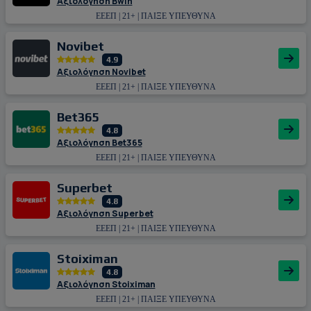
Αξιολόγηση Bwin
ΕΕΕΠ | 21+ | ΠΑΙΞΕ ΥΠΕΥΘΥΝΑ
Novibet
4.9
Αξιολόγηση Novibet
ΕΕΕΠ | 21+ | ΠΑΙΞΕ ΥΠΕΥΘΥΝΑ
Bet365
4.8
Αξιολόγηση Bet365
ΕΕΕΠ | 21+ | ΠΑΙΞΕ ΥΠΕΥΘΥΝΑ
Superbet
4.8
Αξιολόγηση Superbet
ΕΕΕΠ | 21+ | ΠΑΙΞΕ ΥΠΕΥΘΥΝΑ
Stoiximan
4.8
Αξιολόγηση Stoiximan
ΕΕΕΠ | 21+ | ΠΑΙΞΕ ΥΠΕΥΘΥΝΑ