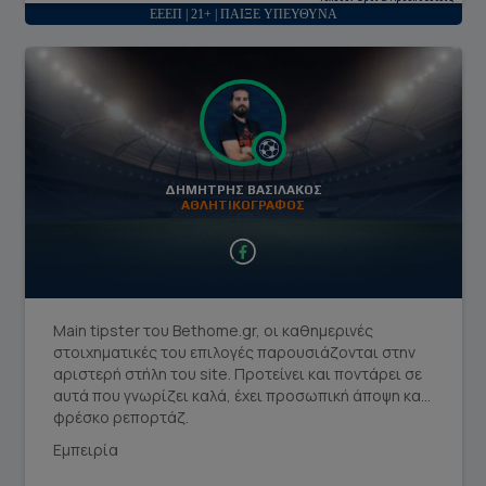
ΕΕΕΠ | 21+ | ΠΑΙΞΕ ΥΠΕΥΘΥΝΑ
ΔΗΜΗΤΡΗΣ ΒΑΣΙΛΑΚΟΣ
ΑΘΛΗΤΙΚΟΓΡΑΦΟΣ
facebook social link
Main tipster του Bethome.gr, οι καθημερινές
στοιχηματικές του επιλογές παρουσιάζονται στην
αριστερή στήλη του site. Προτείνει και ποντάρει σε
αυτά που γνωρίζει καλά, έχει προσωπική άποψη και
φρέσκο ρεπορτάζ.
Εμπειρία