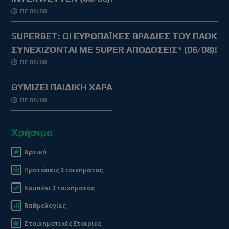
ΠΕ 06/08
SUPERBET: ΟΙ ΕΥΡΩΠΑΪΚΕΣ ΒΡΑΔΙΕΣ ΤΟΥ ΠΑΟΚ
ΣΥΝΕΧΙΖΟΝΤΑΙ ΜΕ SUPER ΑΠΟΔΟΣΕΙΣ* (06/08)!
ΠΕ 06/08
ΘΥΜΙΖΕΙ ΠΑΙΔΙΚΗ ΧΑΡΑ
ΠΕ 06/08
Χρήσιμα
Αρχική
Προτάσεις Στοιχήματος
Κουπόνι Στοιχήματος
Βαθμολογίες
Στοιχηματικές Εταιρίες