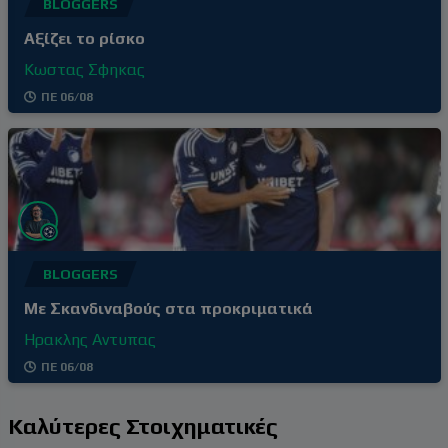
BLOGGERS
Αξίζει το ρίσκο
Κωστας Σφηκας
ΠΕ 06/08
BLOGGERS
Με Σκανδιναβούς στα προκριματικά
Ηρακλης Αντυπας
ΠΕ 06/08
Καλύτερες Στοιχηματικές