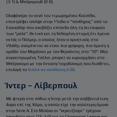
(3-1) & Μπόρνμουθ (0-0).
Ολοφάνερο το κενό του τιμωρημένου Καϊσέδο,
επιστρέφει απόψε στην 11αδα ο “πάνθηρας” από το
Εκουαδόρ που ανεβάζει επίπεδο όλη τη λειτουργία
των “μπλε”. Θετικό για τη δεδομένη στιγμή ότι έμεινε
εκτός ο Πάλμερ, ο οποίος ήταν ο αρνητικός στο
Vitality, αναμένεται να είναι πιο γρήγορη, πιο άμεση η
ομάδα του Μαρέσκα με τον Φερνάντες στο “10”. Μία
συγκεντρωμένη Τσέλσι μπορεί να κυριαρχήσει στο
Μπέργκαμο με την ένταση/ταχυδύναμη που διαθέτει,
επιλογή το
διπλό σε απόδοση 2.20
.
Ίντερ – Λίβερπουλ
Με φτερά στα πόδια η Ίντερ μετά την σαββατιάτικη
4αρα επί της Κόμο, η οποία είχε την καλύτερη άμυνα
στην Serie A. Στο Μιλάνο οι “νερατζούρι” τρέχουν
σπουδαίο σερί (15-3-0) για το Champions League και