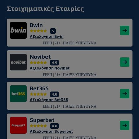
Στοιχηματικές Εταιρίες
Bwin
5
Αξιολόγηση Bwin
ΕΕΕΠ | 21+ | ΠΑΙΞΕ ΥΠΕΥΘΥΝΑ
Novibet
4.9
Αξιολόγηση Novibet
ΕΕΕΠ | 21+ | ΠΑΙΞΕ ΥΠΕΥΘΥΝΑ
Bet365
4.8
Αξιολόγηση Bet365
ΕΕΕΠ | 21+ | ΠΑΙΞΕ ΥΠΕΥΘΥΝΑ
Superbet
4.8
Αξιολόγηση Superbet
ΕΕΕΠ | 21+ | ΠΑΙΞΕ ΥΠΕΥΘΥΝΑ