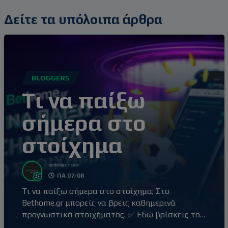
Δείτε τα υπόλοιπα άρθρα
BLOGGERS
Tι να παίξω
σήμερα στο
στοίχημα
Bethome Team
ΠΑ 07/08
Τι να παίξω σήμερα στο στοίχημα; Στο
Bethome.gr μπορείς να βρεις καθημερινά
προγνωστικά στοιχήματος. ✅ Εδώ βρίσκεις το
δυνατό σημείο της ημέρας 🏀 Εδώ βρίσκεις