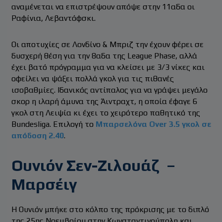
αναμένεται να επιστρέψουν απόψε στην 11αδα οι
Ραφίνια, Λεβαντόφσκι.
Οι αποτυχίες σε Λονδίνο & Μπριζ την έχουν φέρει σε
δυσχερή θέση για την 8αδα της League Phase, αλλά
έχει βατό πρόγραμμα για να κλείσει με 3/3 νίκες και
οφείλει να ψάξει πολλά γκολ για τις πιθανές
ισοβαθμίες. Ιδανικός αντίπαλος για να γράψει μεγάλο
σκορ η ιλαρή άμυνα της Άιντραχτ, η οποία έφαγε 6
γκολ στη Λειψία κι έχει το χειρότερο παθητικό της
Bundesliga. Επιλογή το
Μπαρσελόνα Over 3.5 γκολ σε
απόδοση 2.40
.
Ουνιόν Σεν-Ζιλουάζ –
Μαρσέιγ
Η Ουνιόν μπήκε στο κόλπο της πρόκρισης με το διπλό
της 25ης Νοεμβρίου στην Κωνσταντινούπολη και