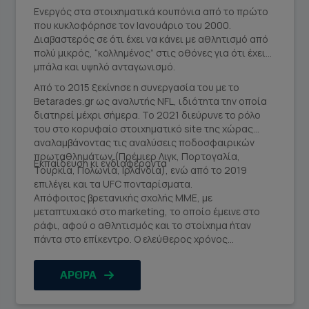
Ενεργός στα στοιχηματικά κουπόνια από το πρώτο
που κυκλοφόρησε τον Ιανουάριο του 2000.
Διαβαστερός σε ότι έχει να κάνει με αθλητισμό από
πολύ μικρός, “κολλημένος” στις οθόνες για ότι έχει
μπάλα και υψηλό ανταγωνισμό.
Από το 2015 ξεκίνησε η συνεργασία του με το
Betarades.gr ως αναλυτής NFL, ιδιότητα την οποία
διατηρεί μέχρι σήμερα. Το 2021 διεύρυνε το ρόλο
του στο κορυφαίο στοιχηματικό site της χώρας
αναλαμβάνοντας τις αναλύσεις ποδοσφαιρικών
πρωταθλημάτων (Πρέμιερ Λιγκ, Πορτογαλία,
Εκπαίδευση κι ενδιαφέροντα
Τουρκία, Πολωνία, Ιρλανδία), ενώ από το 2019
επιλέγει και τα UFC πονταρίσματα.
Απόφοιτος βρετανικής σχολής MME, με
μεταπτυχιακό στο marketing, το οποίο έμεινε στο
ράφι, αφού ο αθλητισμός και το στοίχημα ήταν
πάντα στο επίκεντρο. Ο ελεύθερος χρόνος
αφιερώνεται στην παρακολούθηση αθλητικών
γεγονότων, είτε τηλεοπτικά, είτε διά ζώσης. Στην
ΑΡΘΡΑ
άδεια και στις λίγες “νεκρές” στοιχηματικές
περιόδους οι συναυλίες (που ιδανικά συνδυάζονται
με ταξίδι) αποτελούν προτεραιότητα.