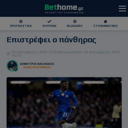
ΠΡΟΓΝΩΣΤΙΚΆ
ΚΟΥΠΌΝΙ
BLOGGERS
ΣΤΟΙΧΗΜΑΤΙΚΕΣ
Επιστρέφει ο πάνθηρας
ΕΕΕΠ | 21+ | ΠΑΙΞΕ ΥΠΕΥΘΥΝΑ
09 Δεκεμβρίου, 2025 10:36 (Ενημερώθηκε: 09 Δεκεμβρίου, 2025
10:37)
ΔΗΜΗΤΡΗΣ ΒΑΣΙΛΑΚΟΣ
ΑΘΛΗΤΙΚΟΓΡΑΦΟΣ