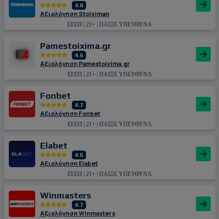
4.8
Αξιολόγηση Stoiximan
ΕΕΕΠ | 21+ | ΠΑΙΞΕ ΥΠΕΥΘΥΝΑ
Pamestoixima.gr
4.6
Αξιολόγηση Pamestoixima.gr
ΕΕΕΠ | 21+ | ΠΑΙΞΕ ΥΠΕΥΘΥΝΑ
Fonbet
4.7
Αξιολόγηση Fonbet
ΕΕΕΠ | 21+ | ΠΑΙΞΕ ΥΠΕΥΘΥΝΑ
Εlabet
4.6
Αξιολόγηση Εlabet
ΕΕΕΠ | 21+ | ΠΑΙΞΕ ΥΠΕΥΘΥΝΑ
Winmasters
4.7
Αξιολόγηση Winmasters