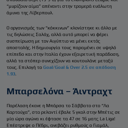
“μυρίζουν αίμα” απέναντι στην τρομερά ευάλωτη
άμυνα της Λίβερπουλ.
Ο οργανισμός των “κόκκινων” κλονίστηκε κι άλλο με
τις δηλώσεις Σαλάχ, αλλά αυτό μπορεί να φέρει
συσπείρωση με τον Αιγύπτιο να μένει εκτός
αποστολής. Η δημιουργία τους παραμένει σε υψηλό
επίπεδο και στην Ιταλία έχουν εξαιρετική παράδοση,
αλλά τα στόπερ συνεχίζουν να κουτουλάνε μεταξύ
τους. Επιλογή το
Goal/Goal & Over 2.5 σε απόδοση
1.93
.
Μπαρσελόνα – Άιντραχτ
Παρέλαση έκανε η Μπάρσα το Σάββατο στο “Λα
Καρτούχα”, στο ρελαντί έβαλε 5 γκολ στην Μπέτις σε
μία ώρα αγώνα κι έφτασε τα 47 σε 16 ματς La Liga!
Επέστρεψε ο Πέδρι, ανεβάζει ρυθμούς ο Γιαμάλ,