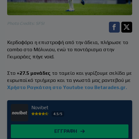
Photo Credits: SFSI
Facebook s
Twitt
Κερδοφόρα η επιστροφή από την άδεια, πλήρωσε το
combo στο Μόλινιου, ενώ το ποντάρισμα στην
Γκιμαράες πήγε void.
Στο
+27.5 μονάδες
το ταμείο και γυρίζουμε σελίδα με
ευρωπαϊκό τριήμερο και τα γνωστά μας ραντεβού με
Χρήστο Ραγκάτση στο Youtube του Betarades.gr.
Novibet
4.5/5
ΕΓΓΡΑΦΗ